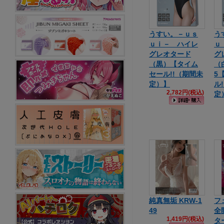
うすい。－ｕｓ
う
ｕｉ－ ハイレ
ｕ
グレオタード
グ
（黒）【タイム
（白
セール!!（期間未
5
定）】
ル
2,782円(税込)
定
純真無垢 KRW-1
フ
49
全
1,419円(税込)
タ