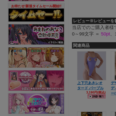
お待たせ!新規タイムセール開始!!
レビュー
※レビューを
当店でのご購入者様
0～99文字 ＝
50pt
、
関連商品
上下穴あきレオ
デ
タード パープル
デ
3,190円(税込)
ー(