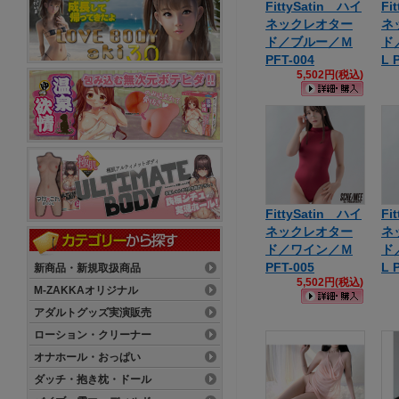
FittySatin ハイ
Fi
ネックレオター
ネ
ド／ブルー／Ｍ
ド
PFT-004
L 
5,502円(税込)
FittySatin ハイ
Fi
ネックレオター
ネ
ド／ワイン／Ｍ
ド
PFT-005
L 
新商品・新規取扱商品
5,502円(税込)
M-ZAKKAオリジナル
アダルトグッズ実演販売
ローション・クリーナー
オナホール・おっぱい
ダッチ・抱き枕・ドール