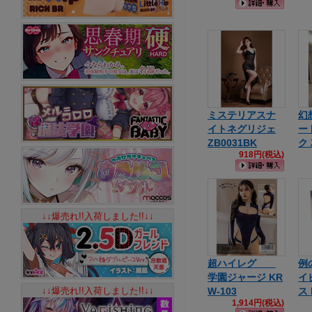
ミステリアスナ
幻
イトネグリジェ
ー
ZB0031BK
ク 
918円(税込)
↓↓爆売れ!!入荷しました!!↓↓
超ハイレグ
例
学園ジャージ KR
イ
↓↓爆売れ!!入荷しました!!↓↓
W-103
ス 
1,914円(税込)