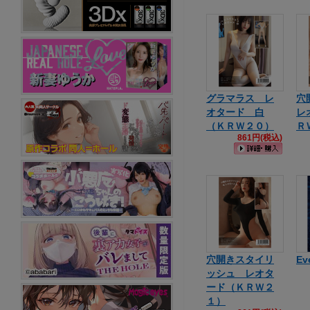
グラマラス レ
穴
オタード 白
レ
（ＫＲＷ２０）
Ｒ
861円(税込)
穴開きスタイリ
Ev
ッシュ レオタ
ード（ＫＲＷ２
１）