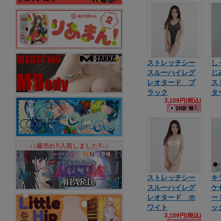
ストレッチシー
し
スルーハイレグ
じ
レオタード ブ
ス
ラック
タ
3,109円(税込)
↓↓爆売れ!!入荷しました!!↓↓
ストレッチシー
キ
スルーハイレグ
ケ
レオタード ホ
ー
ワイト
ッ
3,109円(税込)