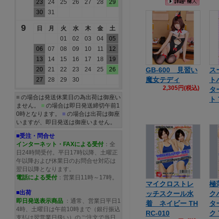
23
24
25
26
27
28
29
30
31
9
日
月
火
水
木
金
土
01
02
03
04
05
06
07
08
09
10
11
12
13
14
15
16
17
18
19
20
21
22
23
24
25
26
GB-600 見習い
ス
魔女テディ
ト
27
28
29
30
2,305円(税込)
タ
■
の場合は発送休業日の為出荷は御座い
ト 
ません。
■
の場合は即日発送締切午前1
0時となります。
■
の場合は出荷は御座
いますが、即日発送は御座いません。
■受注・問合せ
インターネット・FAXによる受付
：全
日24時間受付。平日17時以降、土曜正
午以降および休業日のお問合せ対応は
翌日以降となります。
電話による受付
：営業日11時～17時。
マイクロストレ
極
■出荷
ッチスクール水
ク
即日発送表示商品
：通常、営業日平日1
着 ネイビー TH
タ
4時、土曜日は午前10時まで（銀行振込
RC-010
ク 
支払は翌営業日扱い）のご注文で当日