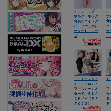
チェリーラブ
チ
ホルダーネック
ホ
背あきハイレグ
背
ハーフバックレ
ハ
オタード ロー
オ
ズ
ル
4,306円(税込)
ＦｉｔｔｙＳａ
Ｆ
ｔｉｎフロント
ｔ
ファスナーレオ
フ
タード／ＢＬＡ
タ
ＣＫ／Ｍ（ＰＦ
Ｅ
Ｔ０７２）
Ｆ
6,299円(税込)