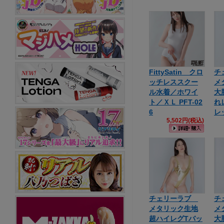
FittySatin クロ
チ
ッチレススクー
メ
ル水着／ホワイ
大
ト／ＸＬ PFT-02
れ
6
レ
5,502円(税込)
チェリーラブ
チ
メタリック生地
メ
超ハイレグTバッ
大