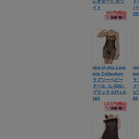
レオタード ホワ
ド
イト
パー
821円(税込)
35
chu-U-chu Ling
ch
erie Collection
eri
ラブリーベビー
ラ
ドール（L-026）
ド
ブラック 2JT-LG
ピン
164
65
1,531円(税込)