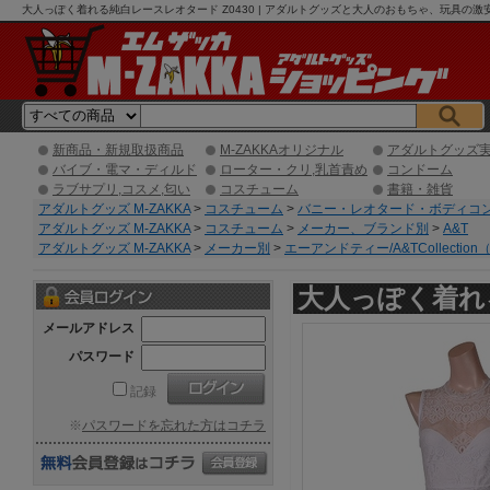
大人っぽく着れる純白レースレオタード Z0430 | アダルトグッズと大人のおもちゃ、玩具の激安
新商品・新規取扱商品
M-ZAKKAオリジナル
アダルトグッズ
バイブ・電マ・ディルド
ローター・クリ,乳首責め
コンドーム
ラブサプリ,コスメ,匂い
コスチューム
書籍・雑貨
アダルトグッズ M-ZAKKA
>
コスチューム
>
バニー・レオタード・ボディコ
アダルトグッズ M-ZAKKA
>
コスチューム
>
メーカー、ブランド別
>
A&T
アダルトグッズ M-ZAKKA
>
メーカー別
>
エーアンドティー/A&TCollection
大人っぽく着れる
メールアドレス
パスワード
記録
※
パスワードを忘れた方はコチラ