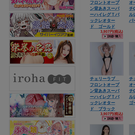
フロントオープ
オ
ン背あきスーパ
チ
ーハイレグＴバ
ル
ックレオター
パ
ド ゴールド
3,907円(税込)
チェリーラブ
チ
フロントオープ
オ
ン背あきスーパ
チ
ーハイレグＴバ
ル
ックレオター
ゴ
ド ブラック
3,907円(税込)