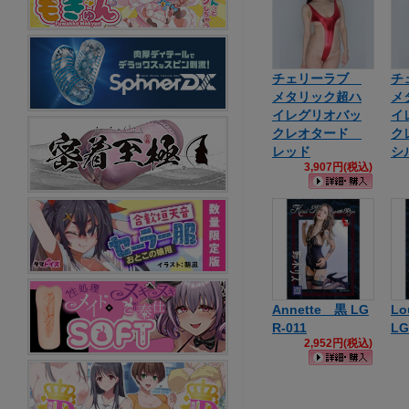
チェリーラブ
チ
メタリック超ハ
メ
イレグリオバッ
イ
クレオタード
ク
レッド
シ
3,907円(税込)
Annette 黒 LG
L
R-011
LG
2,952円(税込)