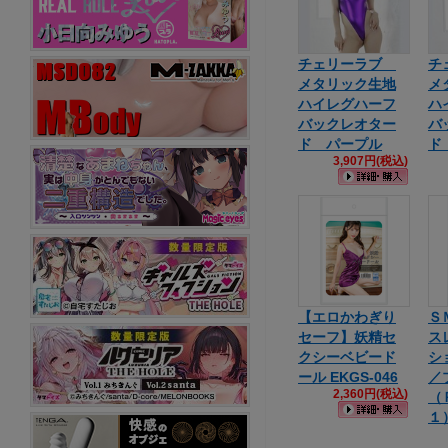
チェリーラブ
チ
メタリック生地
メ
ハイレグハーフ
ハ
バックレオター
バ
ド パープル
ド
3,907円(税込)
【エロかわぎり
Ｓ
セーフ】妖精セ
ス
クシーベビード
シ
ール EKGS-046
／
2,360円(税込)
（
１