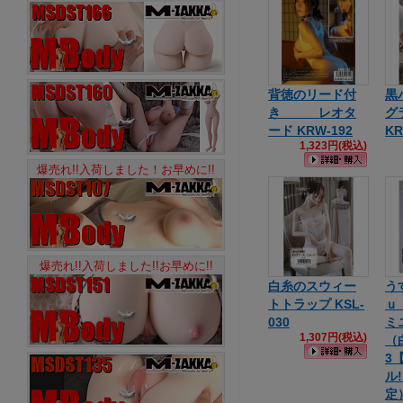
背徳のリード付
黒
き レオタ
グ
ード KRW-192
KR
1,323円(税込)
爆売れ!!入荷しました！お早めに!!
爆売れ!!入荷しました!!お早めに!!
白糸のスウィー
う
トトラップ KSL-
ｕ
030
ミ
1,307円(税込)
（白
3
ル
定