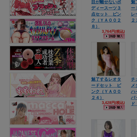
目が離せないボ
魅
ディースーツ３
ー
点セット ピン
レ
ク（ＹＡ００２
２
８）
3,764円(税込)
魅了するレオタ
チ
ードセット ピ
メ
ンク（ＹＡ００
ハ
２４）
バ
3,428円(税込)
ド