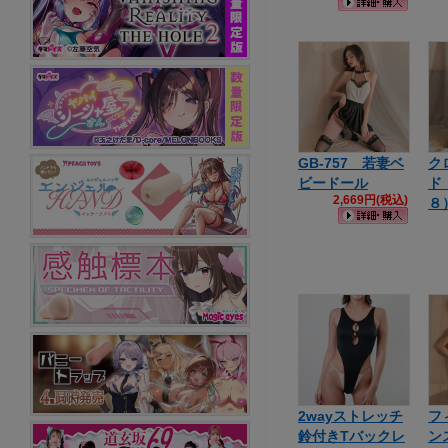
GB-757 若妻ベ
ク
ビードール
ド
2,669円(税込)
８
2wayストレッチ
フ
鈴付きTバックレ
ン