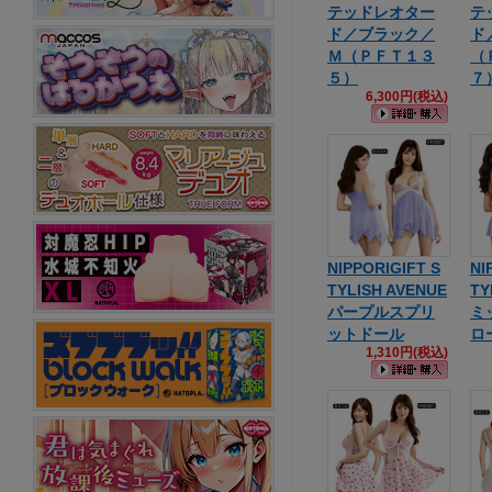
テッドレオター
テ
ド／ブラック／
ド
Ｍ（ＰＦＴ１３
（
５）
７
6,300円(税込)
NIPPORIGIFT S
NI
TYLISH AVENUE
TY
パープルスプリ
ミ
ットドール
ロ
1,310円(税込)