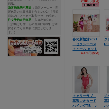
2,908円(税込)
発送。
通常発送
表示商品
：通常メーカー・問
屋休業の土日祝日を含まない1～4営業
日以内（メーカー取寄せ後）の発送。
注文予約
表示商品
：入荷次第発送。
（お届け可能日前のお届け希望日は選
択されても自動的に無効となりま
す。）
春の新性活2021
ク
セクシーコス
R_
チューム セット
4,378円(税込)
チェリーラブ
チ
革調レオタード
革
ハイレグTB レ
ハ