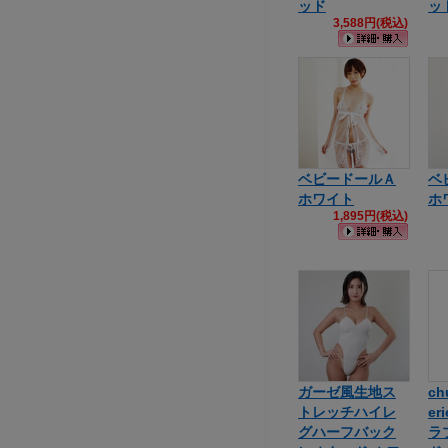
ッド
ッ
3,588円(税込)
ベビードールＡ
ベ
ホワイト
ホ
1,895円(税込)
ガーゼ風生地ス
ch
トレッチハイレ
eri
グハーフバック
ラ