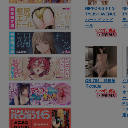
NIPPORIGIFT S
NI
TYLISH AVENUE
TY
ハートドットド
テ
ール
ド
1,722円(税込)
GB-784 砂糖菓
う
子の妖精
ｕ
2,159円(税込)
オ
ー
P
ー
定