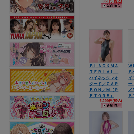
861円(税込)
ＢＬＡＣＫＭＡ
Ｗ
ＴＥＲＩＡＬ
Ｓ
ハイネックレオ
イ
タード／ＣＡＲ
ー
ＢＯＮ／Ｍ（Ｐ
／
ＦＴ０９５）
８
6,299円(税込)