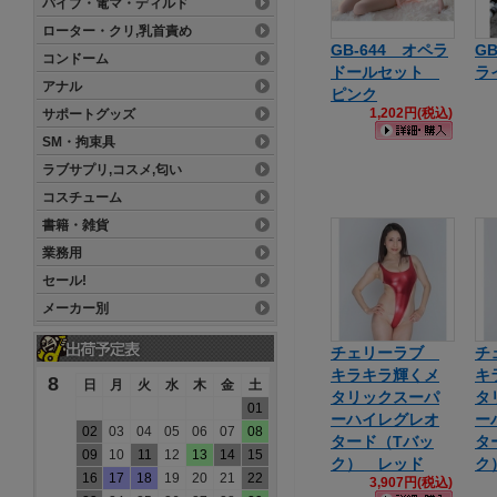
バイブ・電マ・ディルド
ローター・クリ,乳首責め
GB-644 オペラ
G
コンドーム
ドールセット
ラ
アナル
ピンク
1,202円(税込)
サポートグッズ
SM・拘束具
ラブサプリ,コスメ,匂い
コスチューム
書籍・雑貨
業務用
セール!
メーカー別
チェリーラブ
チ
キラキラ輝くメ
キ
8
日
月
火
水
木
金
土
タリックスーパ
タ
01
ーハイレグレオ
ー
02
03
04
05
06
07
08
タード（Tバッ
タ
09
10
11
12
13
14
15
ク） レッド
ク
16
17
18
19
20
21
22
3,907円(税込)