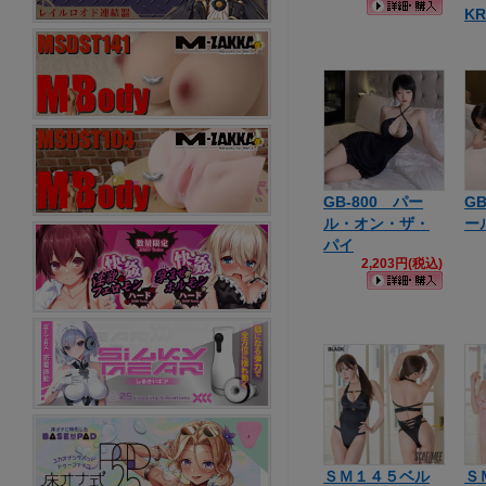
KR
GB-800 パー
G
ル・オン・ザ・
ー
パイ
2,203円(税込)
ＳＭ１４５ベル
Ｓ