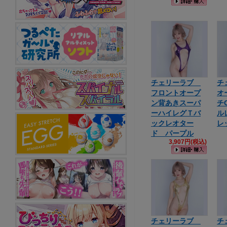
チェリーラブ
チ
フロントオープ
オ
ン背あきスーパ
チ
ーハイレグＴバ
ル
ックレオター
レ
ド パープル
3,907円(税込)
チェリーラブ
チ