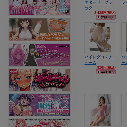
オタード ブラ
ラッ
ック
3,428円(税込)
ハイレグコスチ
バ
ューム
ー
916円(税込)