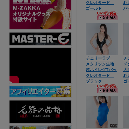
クレオタード
れ
ゴールド
パ
3,828円(税込)
チェリーラブ
チ
メタリック生地
メ
超ハイレグTバッ
大
クレオタード
れ
ブラック
ゴ
3,828円(税込)