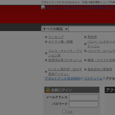
アダルトグッズと大人のおもちゃ、玩具の激安通販ショップのM-Z
ランキング
男性用
セーラー服・制服
バニー・レオター
ディコン
ドレス・チャイナ・プリ
パジャマ・ルーム
ンセス系
使用済み系コスチューム
極薄・スケスケ生
むにむに製作所（女の子
風俗店向け業務用
変身アイテム）
アダルトグッズ M-ZAKKA
>
コスチューム
>
アクセ
アク
メールアドレス
パスワード
記録