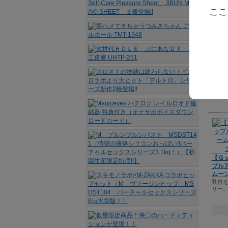
タフ
ここ
NIPPO
UE 
【Ｇ
プル
ムー
乳首
リー