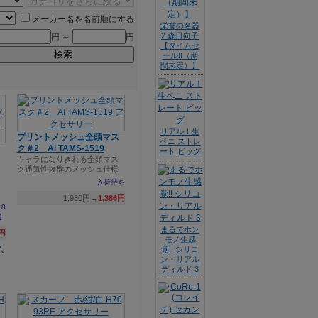
メーカー名を名前順にする
栄誉の名器
2 森日向子
円 ～
円
【タイムセ
検索
ール!!（期
間未定）】
リアル！生
プリントメッシュ全頭マス
ペニ ストレ
ク＃2 AI TAMS-1519
ート ビッグ
キャラになりきれる全頭マス
ク通気性抜群のメッシュ仕様
入荷待ち
1,980円→
1,386円
8
】
まるでホン
9円
モノ生感
覚!! シリコ
ン・リアル
ディルド 3