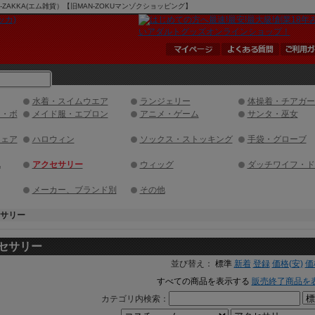
AKKA(エム雑貨）【旧MAN-ZOKUマンゾクショッピング】
水着・スイムウエア
ランジェリー
体操着・チアガー
ド・ボ
メイド服・エプロン
アニメ・ゲーム
サンタ・巫女
ウェア
ハロウィン
ソックス・ストッキング
手袋・グローブ
地
アクセサリー
ウィッグ
ダッチワイフ・ド
メーカー、ブランド別
その他
サリー
セサリー
並び替え：
標準
新着
登録
価格(安)
価
すべての商品を表示する
販売終了商品を
カテゴリ内検索：