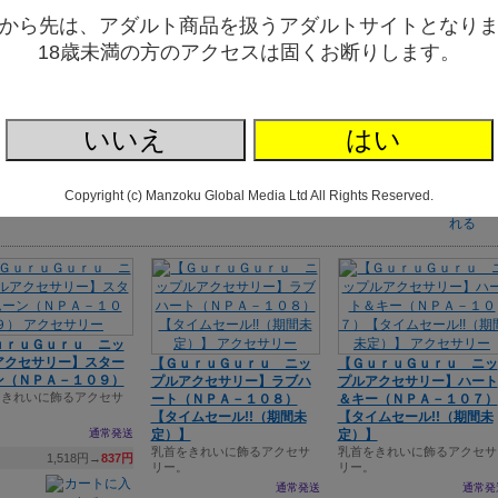
ライ
から先は、アダルト商品を扱うアダルトサイトとなり
RIGIFT STYLISH AVEN
【ＲａｍｅＲａｍｅ ニッ
ニップレス登場！
プルアクセサリー】パール
【ＲａｍｅＲａｍｅ ニッ
18歳未満の方のアクセスは固くお断りします。
通常発送
（ＮＰＡ－１１２）
プルアクセサリー】ハート
乳首をきれいに飾るアクセサ
（ＮＰＡ－１１１）【タイ
334円
リー。
ムセール!!（期間未定）】
通常発送
乳首をきれいに飾るアクセサ
いいえ
はい
リー。
1,518円→
837円
通常発
1,518円→
74
Copyright (c) Manzoku Global Media Ltd All Rights Reserved.
ｕｒｕＧｕｒｕ ニッ
アクセサリー】スター
【ＧｕｒｕＧｕｒｕ ニッ
【ＧｕｒｕＧｕｒｕ ニッ
ン（ＮＰＡ－１０９）
プルアクセサリー】ラブハ
プルアクセサリー】ハート
をきれいに飾るアクセサ
ート（ＮＰＡ－１０８）
＆キー（ＮＰＡ－１０７）
。
【タイムセール!!（期間未
【タイムセール!!（期間未
通常発送
定）】
定）】
乳首をきれいに飾るアクセサ
乳首をきれいに飾るアクセサ
1,518円→
837円
リー。
リー。
通常発送
通常発