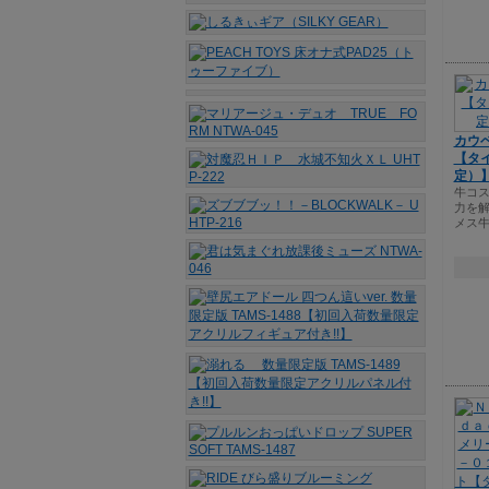
カウベ
【タイ
定）
牛コ
力を
メス