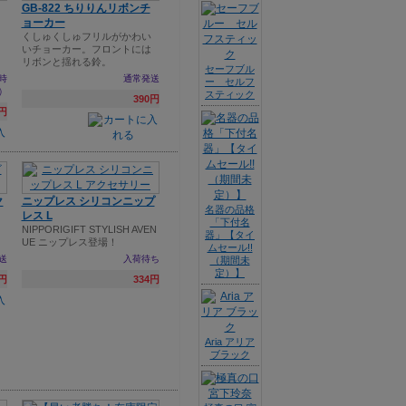
GB-822 ちりりんリボンチ
ョーカー
くしゅくしゅフリルがかわい
いチョーカー。フロントには
リボンと揺れる鈴。
セーフブル
時
通常発送
ー セルフ
）
スティック
390円
8円
ク
ニップレス シリコンニップ
名器の品格
レス L
「下付名
NIPPORIGIFT STYLISH AVEN
器」【タイ
UE ニップレス登場！
ムセール!!
送
入荷待ち
（期間未
定）】
4円
334円
Aria アリア
ブラック