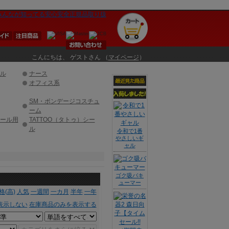
こんにちは、 ゲストさん （
マイページ
）
ル
ナース
オフィス系
SM・ボンデージコスチュ
ーム
ール用
TATTOO（タトゥ）シー
ル
令和で1番
やさしいギ
ャル
ゴク吸バキ
ューマー
格(高)
人気
一週間
一カ月
半年
一年
表示しない
在庫商品のみを表示する