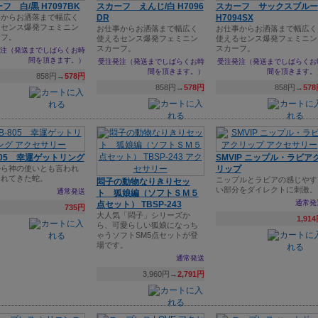
フ 白/黒 H7097BK
スカーフ えんじ/白 H7096
スカーフ サックスブルー
事からお洒落まで幅広く
DR
H7094SX
るセンス爆発フェミニン
お仕事からお洒落まで幅広く
お仕事からお洒落まで幅広く
ーフ。
使えるセンス爆発フェミニン
使えるセンス爆発フェミニン
スカーフ。
スカーフ。
注（発送までしばらくお時
間を頂きます。）
受注発注（発送までしばらくお時
受注発注（発送までしばらくお
間を頂きます。）
間を頂きます。
858円→
578円
858円→
578円
858円→
57
805 幸運ゲットリング
SMVIP ニップル・ラビア
から神の使いとも言われ
リップ
られてきた蛇。
ニップルとラビアの感じやす
悶子の動物なりきりセッ
い部分をダイレクトに刺激。
通常発送
ト 狐娘編（ソフトＳＭ５
通常発
点セット） TBSP-243
735円
大人気「悶子」シリーズか
1,91
ら、可愛らしい狐娘になっち
ゃうソフトSM5点セットが登
場です。
通常発送
3,960円→
2,791円