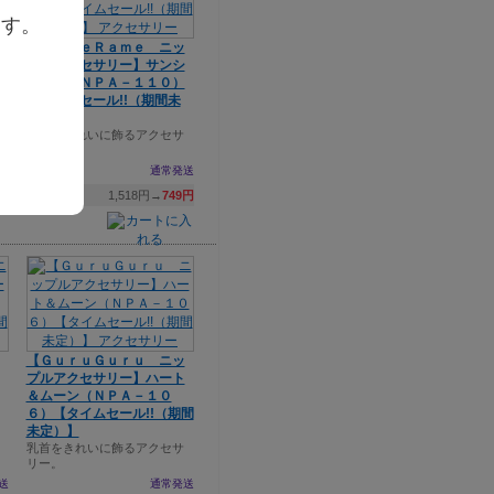
ます。
【ＲａｍｅＲａｍｅ ニッ
プルアクセサリー】サンシ
ャイン（ＮＰＡ－１１０）
【タイムセール!!（期間未
定）】
乳首をきれいに飾るアクセサ
リー。
送
通常発送
9円
1,518円→
749円
【ＧｕｒｕＧｕｒｕ ニッ
プルアクセサリー】ハート
＆ムーン（ＮＰＡ－１０
６）【タイムセール!!（期間
未定）】
乳首をきれいに飾るアクセサ
リー。
送
通常発送