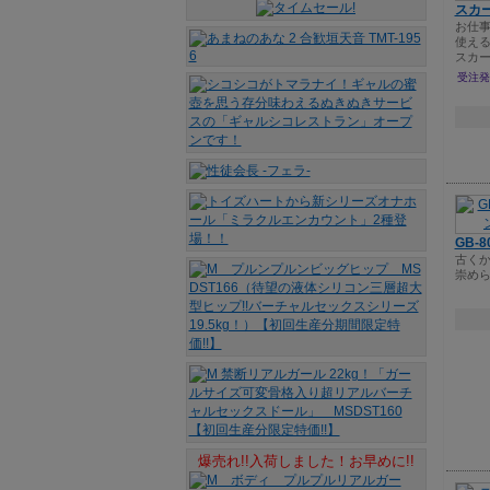
スカー
お仕
使え
スカ
受注発
GB-
古く
崇め
爆売れ!!入荷しました！お早めに!!