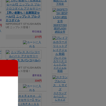
極真の口 宮
下玲奈
N
【早い者勝ち！在庫限定セ
ール!!】ニップレス ブル-ク
送
ロコダイル
NIPPORIGIFT STYLISH AVEN
360FETISH
4円
UE ニップレス登場！
潮SPLASH
即日発送
網肌女帝
277円
プレイフル
ニップレス スパンコールハ
カラーズ リ
N
ート
ミットブレ
NIPPORIGIFT STYLISH AVEN
イクジェル
UE ニップレス登場！
剛覇
送
通常発送
4円
334円
スクランブ
ルペニス
Ｌサイズ