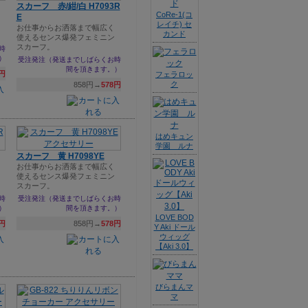
スカーフ 赤/紺/白 H7093R
CoRe-1(コ
E
レイチ) セ
お仕事からお洒落まで幅広く
カンド
使えるセンス爆発フェミニン
スカーフ。
時
）
受注発注（発送までしばらくお時
間を頂きます。）
8円
フェラロッ
ク
858円→
578円
はめキュン
学園 ルナ
スカーフ 黄 H7098YE
お仕事からお洒落まで幅広く
使えるセンス爆発フェミニン
スカーフ。
時
受注発注（発送までしばらくお時
）
間を頂きます。）
LOVE BOD
8円
858円→
578円
Y Aki ドール
ウィッグ
【Aki 3.0】
びらまんマ
マ