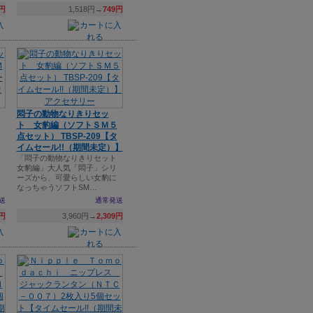
9円
1,518円→
749円
悶子の動物なりきりセッ
ト 女豹編（ソフトＳＭ５
点セット） TBSP-209【タ
イムセール!!（期間未定）】
「悶子の動物なりきりセット
女豹編」大人気「悶子」シリ
ーズから、可愛らしい女豹に
なっちゃうソフトSM…
送
通常発送
9円
3,960円→
2,309円