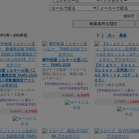
価格帯：
検索条件を隠す
件中1件～200件目
1
2
次へ
最後
雌牛牧場 ミルキー☆逆バニ
ー TAMS-1526
【Ｎｉｇｈｔ Ｓｅｘｙ
あびすぐる監修！ミルキーな
Ｑｕｅｅｎ－足拘束パー
牧場 ミルキー☆逆バニ
誘惑に包まれる、魅惑の逆バ
ル】Ｗｈｉｔｅ（ＱＰ－１
量限定版 TAMS-1525
ニーガール♡
０５）
回入荷数量限定アクリ
【予約限定300ポイント還元！・
足元から始まる誘惑。
ル付き!!】
8月27日頃発送予定】
量限定版アクリルパネル
【予約限定50ポイント還元！・
】あびすぐる監修！
月19日頃発送予定
8,800円→
6,160円
限定300ポイント還元！・
2,728円→
1,92
8月27日頃発送予定】
9,680円→
6,776円