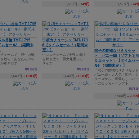
1,518円→
749円
1,518円→
74
ル首輪 TMT-1795
牛柄カチューシャ TMT-179
ムセール!!（期間未
6【タイムセール!!（期間未
】
定）】
悶子の動物なりきりセッ
スチュームで、野生の魅
牛コスチュームで野生の魅力
ト バニー編（ソフトＳＭ
解き放て！あなたの中の
を解き放て！男女兼用フリー
５点セット）【タイムセー
牛が疼きだす
サイズ
ル!!（期間未定）】
即日発送
即日発送
「悶子の動物なりきりセット
バニー編」大人気「悶子」シ
2,640円→
1,583円
2,640円→
1,583円
リーズから、可愛らしいバニ
ーになっちゃうソフト…
即日発
3,960円→
2,30