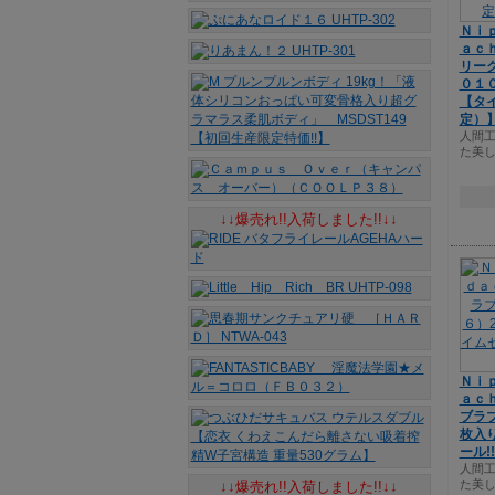
Ｎｉ
ａｃ
リー
０１
【タイ
定）
人間
た美し
↓↓爆売れ!!入荷しました!!↓↓
Ｎｉ
ａｃ
ブラ
枚入
ール!
人間
た美し
↓↓爆売れ!!入荷しました!!↓↓