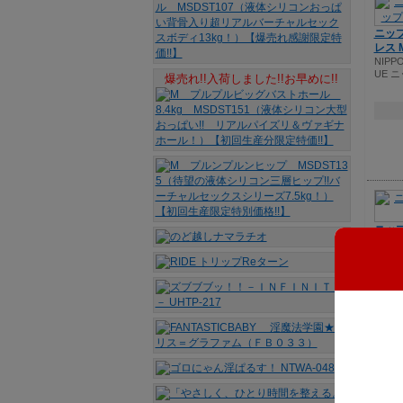
ニッ
レス 
NIPPO
UE 
爆売れ!!入荷しました!!お早めに!!
ニッ
NIPPO
UE 
ニッ