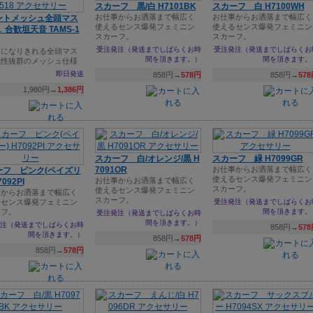
スカーフ 黒/白 H7101BK
スカーフ 白 H7100WH
お仕事からお洒落まで幅広く
お仕事からお洒落まで幅広く
ントメッシュ全頭マス
使えるセンス爆発フェミニン
使えるセンス爆発フェミニン
 合歓垣天音 TAMS-1
スカーフ。
スカーフ。
受注発注（発送までしばらくお時
受注発注（発送までしばらくお
ラになりきれる全頭マス
間を頂きます。）
間を頂きます。
気性抜群のメッシュ仕様
即日発送
858円→
578円
858円→
57
1,980円→
1,386円
スカーフ 白/オレンジ/黒 H
スカーフ 緑 H7099GR
7091OR
お仕事からお洒落まで幅広く
ーフ ピンク(ペイズリ
使えるセンス爆発フェミニン
お仕事からお洒落まで幅広く
7092PI
スカーフ。
使えるセンス爆発フェミニン
事からお洒落まで幅広く
スカーフ。
るセンス爆発フェミニン
受注発注（発送までしばらくお
ーフ。
間を頂きます。
受注発注（発送までしばらくお時
間を頂きます。）
注（発送までしばらくお時
858円→
57
間を頂きます。）
858円→
578円
858円→
578円