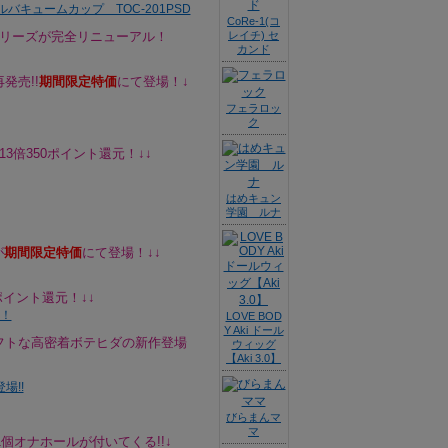
CoRe-1(コ
シリーズが完全リニューアル！
レイチ) セ
カンド
発売!!
期間限定特価
にて登場！↓
フェラロッ
ク
3倍350ポイント還元！↓↓
はめキュン
学園 ルナ
が
期間限定特価
にて登場！↓↓
ポイント還元！↓↓
LOVE BOD
Y Aki ドール
フトな高密着ボテヒダの新作登場
ウィッグ
【Aki 3.0】
びらまんマ
マ
個オナホールが付いてくる!!↓