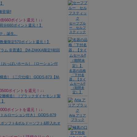
3倍660ポイント還元！↓↓
セーフブル
ー セルフ
スティック
名器の品格
「下付名
器」【タイ
ムセール!!
（期間未
3500ポイントを還元！↓↓
定）】
2000ポイントを還元！↓↓
Aria アリア
ブラック
キャンペーン！詳細クリック↓↓