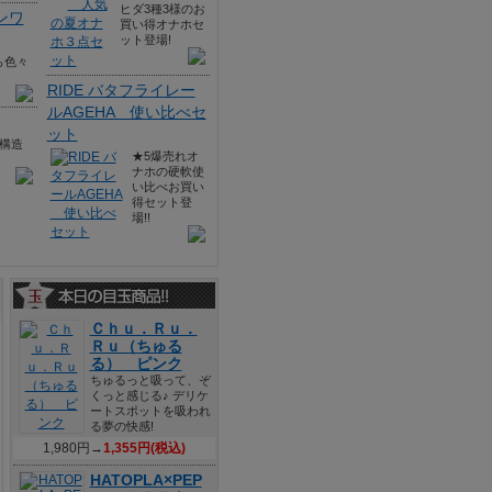
ヒダ3種3様のお
ンワ
買い得オナホセ
ット登場!
ら色々
RIDE バタフライレー
ルAGEHA 使い比べセ
ット
構造
★5爆売れオ
ナホの硬軟使
い比べお買い
得セット登
場!!
Ｃｈｕ．Ｒｕ．
Ｒｕ（ちゅる
る） ピンク
ちゅるっと吸って、ぞ
くっと感じる♪ デリケ
ートスポットを吸われ
る夢の快感!
1,980円→
1,355円(税込)
HATOPLA×PEP