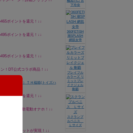
極真の口 宮
下玲奈
465ポイントを還元！↓↓
360FETISH
495ポイントを還元！↓↓
潮SPLASH
網肌女帝
495ポイントを還元！↓↓
ン！DT公式コラボ商品！↓↓
プレイフル
カラーズ リ
ミットブレ
イクジェル
剛覇
315ポイントを還元！↓↓
ピストン＆振動電動オナホ！↓↓
スクランブ
ルペニス
Ｌサイズ
価使い比べセットが実現！↓↓