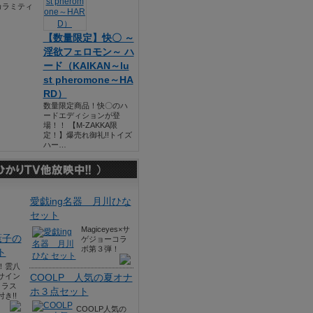
カラミティ
【数量限定】快〇 ～
淫欲フェロモン～ ハ
ード（KAIKAN～lu
st pheromone～HA
RD）
数量限定商品！快〇のハ
ードエディションが登
場！！ 【M-ZAKKA限
定！】爆売れ御礼!!トイズ
ハー…
愛戯ing名器 月川ひな
セット
Magiceyes×サ
薫子の
ゲジョーコラ
ボ第３弾！
ト
！雲八
サイン
COOLP 人気の夏オナ
イラス
ホ３点セット
き!!
COOLP人気の