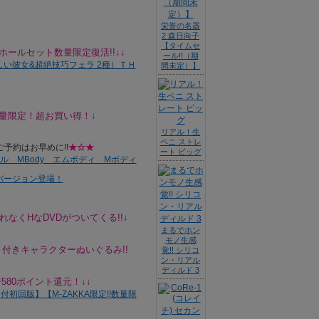
栄誉の名器
2 森日向子
【タイムセ
ールセット数量限定復活!!↓↓
ール!!（期
間未定）】
量限定！超お買い得！↓
リアル！生
ペニ ストレ
予約はお早めに!!
★☆★
ート ビッグ
なくHなDVDがついてくる!!↓
まるでホン
モノ生感
付きキャラクターぬいぐるみ!!
覚!! シリコ
ン・リアル
ディルド 3
580ポイント還元！↓↓