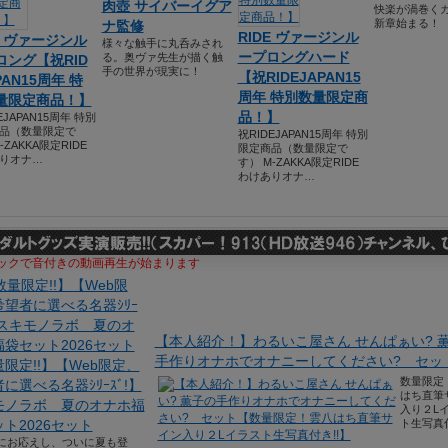
肉壺 サイバーイグア
快楽が渦巻く
新章始まる！
ナ監修
RIDE ヴァージンル
E ヴァージンル
様々な触手に丸呑みされ
ープロングハード
る。奥ヴァ先生が描く触
ロング【祝RID
手の世界が現実に！
【祝RIDEJAPAN15
PAN15周年 特
周年 特別数量限定商
量限定商品！】
品！】
EJAPAN15周年 特別
品（数量限定で
祝RIDEJAPAN15周年 特別
-ZAKKA限定RIDE
限定商品（数量限定で
りオナ…
す） M-ZAKKA限定RIDE
わけありオナ…
ックで音付きの動画再生が始まります
【本人紹介！】わるいこ屋さん せんぱぁい? 
手作りオナホでオナニーしてください? セッ
限定!!】【Web限定、
数量限定
に選べる名器ｼﾘｰｽﾞ!】
はち直筆
モノラボ 夏のオナホ福
入り２L
ト2026セット
ト生写真付
にお応えし、ついに夏も登