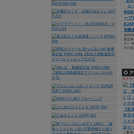
RID
ープ
EJA
別数
祝RID
限定商
す） M
わけあ
※クリ
【数量
希望者
スキ
袋セッ
ご要望