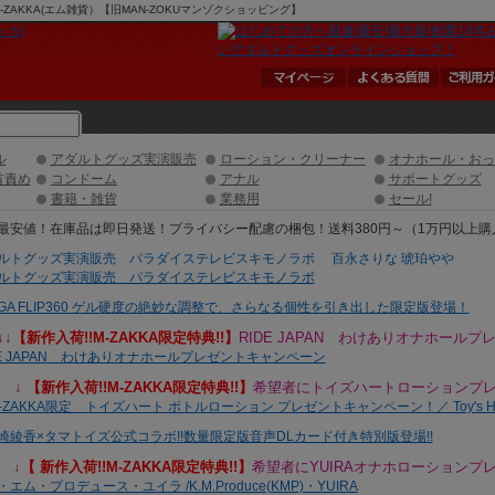
AKKA(エム雑貨）【旧MAN-ZOKUマンゾクショッピング】
ル
アダルトグッズ実演販売
ローション・クリーナー
オナホール・おっ
首責め
コンドーム
アナル
サポートグッズ
書籍・雑貨
業務用
セール!
↓↓
【
新作入荷!!M-ZAKKA限定特典!!】
RIDE JAPAN わけありオナホール
↓
【新作入荷!!
M-ZAKKA限定特典!!】
希望者にトイズハートローションプレ
↓
【 新作入荷!!
M-ZAKKA限定特典!!】
希望者にYUIRAオナホローションプ