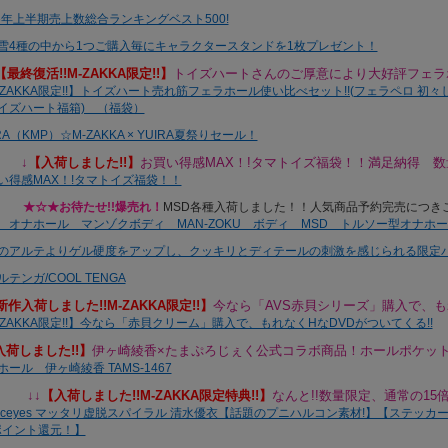
【最終復活!!M-ZAKKA限定!!】
トイズハートさんのご厚意により大好評フェラホ
↓
【
入荷しました!!】
お買い得感MAX！!タマトイズ福袋！！満足納得 数
★☆★お待たせ!!爆売れ！
MSD各種入荷しました！！人気商品予約完売につきご
新作入荷しました!!
M-ZAKKA限定!!】
今なら「AVS赤貝シリーズ」購入で、もれ
入荷しました!!】
伊ヶ崎綾香×たまぷろじぇく公式コラボ商品！ホールポケット
↓↓
【
入荷しました!!M-ZAKKA限定特典!!】
なんと!!数量限定、通常の15倍