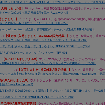
【
入荷しました!!】
弊社シリーズ累計4000個以上販売の伝説のドーナドーナ
荷しました!!
】
『ぷにばーじんEXCITE』を現在のmomochi素材と製造技術で再
↓↓
【
爆売れ!!入荷しました!!M-ZAKKA限定特典!!】
なんと!!数量限定、通常の1
↓↓
【
M-ZAKKAオリジナル!!】
マシュマロみたいな柔らかボディの肉厚ホール
↓↓
【
入荷しました!!M-ZAKKA限定特典!!】
なんと!!数量限定、400
れ!!入荷しました!!
】
ウルトラヒット「温泉欲情シリーズ」に、しなやかソ
【M-ZAKKA夏季限定特典!!】
今なら、なんと!!付属のオナホールとは別にもう1