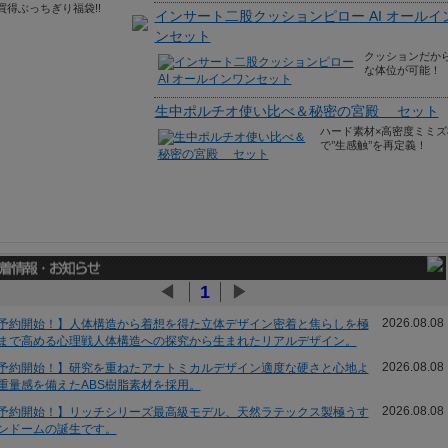
買得ぶっちぎり福袋!!
インサート二股クッションピロー AI オールイ
ンセット
クッションだか
な体位が可能！
生中ポルチオ使い比べ＆秘密の宮殿 セット
ハード素材×高密度ミミズ
で’’生感触’’を再定義！
◀
1
▶
2026.08.08
予約開始！】人体構造から着想を得た立体デザイン密着と焦らしを極
まで高める心理戦人体構造への探究から生まれたリアルデザイン。
2026.08.08
予約開始！】研究を重ねたアナトミカルデザイン適度な硬さと心地よ
重量感を備えたABS樹脂素材を採用。
2026.08.08
予約開始！】リッチシリーズ最高級モデル、天然ラテックス製極うす
ンドームの誕生です。