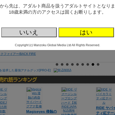
から先は、アダルト商品を扱うアダルトサイトとなり
18歳未満の方のアクセスは固くお断りします。
↓↓
【入荷しました!!店舗限定特典!!】
虎助遥人先生イラストチェキプレゼ
↓↓
【入荷しました!!M-ZAKKA限定特典!!】
なんと!!限定デザインアクリルキー
いいえ
はい
【M-ZAKKA限定特典ポストカードプレゼント!!】
にじトークPROJECTさん
Copyright (c) Manzoku Global Media Ltd All Rights Reserved.
RIDE ヤ
Magiceyes 侵蝕の
ティ紅テー