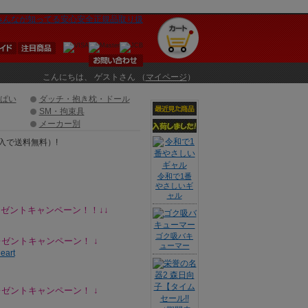
こんにちは、 ゲストさん （
マイページ
）
ぱい
ダッチ・抱き枕・ドール
SM・拘束具
メーカー別
令和で1番
やさしいギ
ャル
プレゼントキャンペーン！！↓↓
ゴク吸バキ
ゼントキャンペーン！ ↓
ューマー
レゼントキャンペーン！ ↓