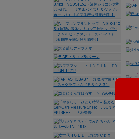
↓
↓↓
↓