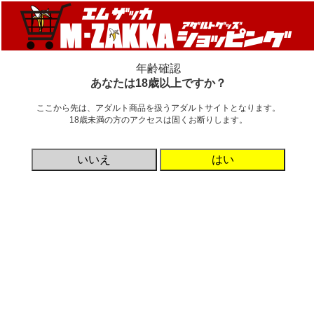
新着情報
新商品
カテゴリ
ご利用ガイド
■
お盆期間前後の営業案内
■←クリック！
年齢確認
あなたは18歳以上ですか？
海外ブランド
ここから先は、アダルト商品を扱うアダルトサイトとなります。
詳細非表示
18歳未満の方のアクセスは固くお断りします。
検索
いいえ
はい
カテゴリ
メーカー名を名前順にする
価格帯
円 ～
円