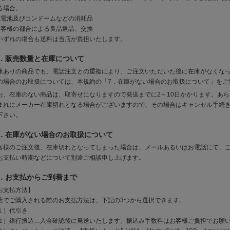
る場合。
乾電池及びコンドームなどの消耗品
お客様の都合による良品返品、交換
いずれの場合も送料は当店が負担いたします。
．販売数量と在庫について
庫ありの商品でも、電話注文との重複により、ご注文いただいた後に在庫がなくな
の場合のお取扱については、本規約の「7．在庫がない場合のお取扱について」をご
お、在庫のない商品は、取寄せになりますので発送までに2～10日かかります。あ
まれにメーカー在庫切れとなる場合がございますので、その場合はキャンセル手続
下さい。
．在庫がない場合のお取扱について
客様のご注文後、在庫切れとなってしまった場合は、メールあるいはお電話にて、ご
お支払い時期などについて別途ご相談申し上げます。
．お支払からご到着まで
お支払方法】
店でご購入される際のお支払方法は、下記の3つから選択できます。
１）代引き
２）銀行振込…入金確認後に発送いたします。振込み手数料はお客様ご負担でお願