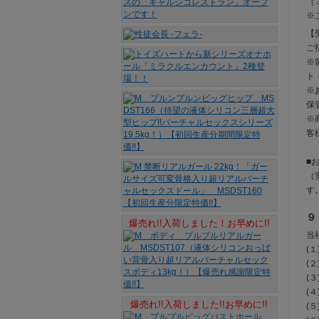
（３
※
【
ご
※
ト
※
保
※
客
■
（
す
９
爆売れ!!入荷しました！お早めに!!
当
(
(
(
(
爆売れ!!入荷しました!!お早めに!!
(