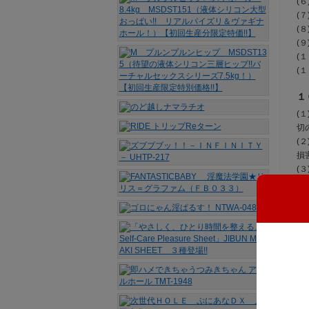
(
(
(
(
(
(
１
(
切
(
損
(
(
ル
を
(
に
(
を
１