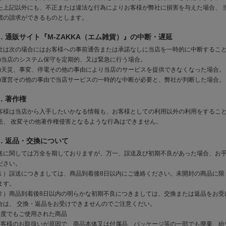
た上記以外にも、不正または違法な行為によりお客様が弊社に損害を与えた場合、 
償の請求ができるものとします。
．通販サイト『M-ZAKKA（エム雑貨）』の中断・遅延
社は次の場合にはお客様への事前通告または承諾なしに当店を一時的に中断するこ
１)当店のシステム保守を定期的、又は緊急に行う場合。
２)天災、事変、停電その他の事由により当店のサービスを提供できなくなった場合。
３)運営その他の事由で当店サービスの一時的な中断が必要と、弊社が判断した場合。
．著作権
客様は当店から入手したいかなる情報も、お客様としての利用以外の利用をするこ
売、 改変その他著作権侵害となるような行為はできません。
．返品・交換について
送に関しては万全を期しておりますが、万一、誤送及び初期不良があった場合、お
ださい。
１）誤送につきましては、商品到着後8日以内にご連絡ください。未開封の商品に限
ます。
２）商品到着後8日以内の明らかな初期不良につきましては、交換または返品をお受
合は、 交換・返品をお受けできませんのでご注意くだい。
一度でもご使用された商品
お客様のお取扱いが原因で、商品本体又は付属品、パッケージ等の一部でも廃棄、紛