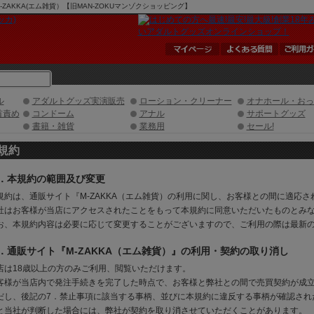
AKKA(エム雑貨）【旧MAN-ZOKUマンゾクショッピング】
ル
アダルトグッズ実演販売
ローション・クリーナー
オナホール・おっ
首責め
コンドーム
アナル
サポートグッズ
書籍・雑貨
業務用
セール!
規約
．本規約の範囲及び変更
規約は、通販サイト『M-ZAKKA（エム雑貨）の利用に関し、お客様との間に適応
社はお客様が当店にアクセスされたことをもって本規約に同意いただいたものとみ
お、本規約内容は必要に応じて変更することがございますので、ご利用の際は最新
．通販サイト『M-ZAKKA（エム雑貨）』の利用・契約の取り消し
店は18歳以上の方のみご利用、閲覧いただけます。
客様が当店内で発注手続きを完了した時点で、お客様と弊社との間で売買契約が成
だし、後記の7．禁止事項に該当する事柄、並びに本規約に違反する事柄が確認され
と当社が判断した場合には、弊社が契約を取り消させていただくことがあります。