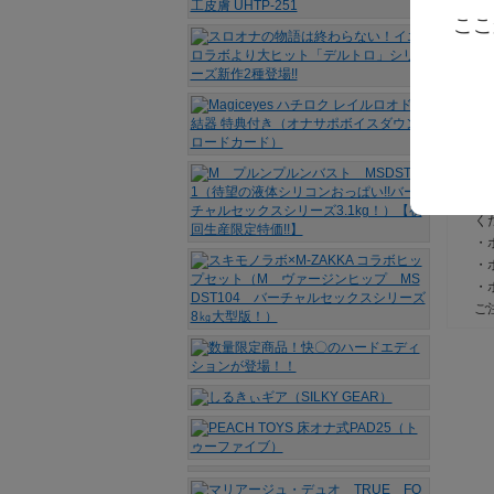
当
ここ
当
≪
・
送
・
め
ま
・
・
く
・
・
・
ご