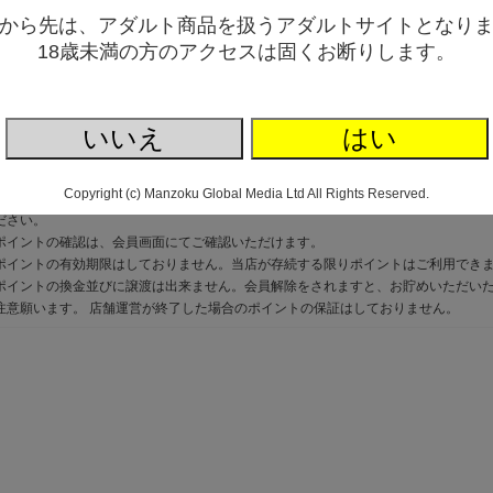
店では、会員にご登録頂いたお客様に限り、店内でのお買い上げ金額に応じてポイ
から先は、アダルト商品を扱うアダルトサイトとなり
店内でのお買い物時に1ポイント＝１円としてご利用いただけます。
詳細≫
18歳未満の方のアクセスは固くお断りします。
「会員登録」頂いたお客様に限り、通常、当店内での商品お買い上げ金額100円ごと
代や第引き手数料にポイントは付与されません)
会員登録をしないで商品を購入した場合、購入後のご案内に従って引き続き会員登録
いいえ
はい
て会員登録をされてもポイントは獲得できません。
た、すでに会員登録があっても、購入後にログインした場合、ポイントの獲得はで
ポイントは配送完了時に加算されます。商品をキャンセル・返品されますとポイン
Copyright (c) Manzoku Global Media Ltd All Rights Reserved.
当店内でのお買い物に１ポイント＝１円でご利用いただけます。お支払方法の選択
ださい。
ポイントの確認は、会員画面にてご確認いただけます。
ポイントの有効期限はしておりません。当店が存続する限りポイントはご利用でき
ポイントの換金並びに譲渡は出来ません。会員解除をされますと、お貯めいただい
注意願います。 店舗運営が終了した場合のポイントの保証はしておりません。