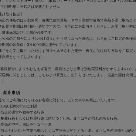
）クレジットカード決済…【取扱いカード】VISA・MasterCard・JCB・American Exp
ご利用明細に当店名は記載されません。
受け取り指定】
指定の住所のほか郵便局、佐川急便営業所、ヤマト運輸営業所で商品を受け取るこ
留め置き期間は原則約一週間ですので、お早めにお出向きください。お受け取り時に
・健康保険証)と 印鑑が必要です。
お客様のご都合によりお受け取りが不可能になった場合は、お早めにご指定の郵便
管期間の延長(2～3日)が可能な場合がございます。
商品をお受け取りいただけず当社へ返送された場合、再度お受け取り方法をご指定く
様負担となってしまいます。
お客様都合によりやむをえず返品・再発送となる際は別途実送料がかかりますので、
実送料に関しましては、こちらより算定し、お知らせいたします。返品の際は次回
。）
．禁止事項
社ではご利用になられるお客様に対して、以下の事項を禁止いたします。
１)18歳未満の方のご利用
２)当店の運営を妨害する行為
３)犯罪行為もしくは犯罪行為に結びつく行為、またはその恐れのある行為。
４)虚偽の申告、届出を行なう行為
５)当店を利用した営業活動もしくは営利を目的とする行為、またはその準備を目的と