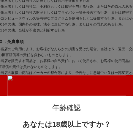
６)第三者もしくは当社の名誉もしくは信用を毀損する行為
７)第三者もしくは当社に、不利益もしくは損害を与える行為、またはその恐れのある
８)第三者もしくは当社の財産もしくはプライバシー等を侵害する行為、または侵害
９)コンピュータウィルス等有害なプログラムを使用もしくは提供する行為、または
１０)その他、国内外の法律、法令に違反する行為、またはその恐れのある行為。
１１)その他、当社が不適切と判断する行為
０．免責事項
１)当店のご利用により、お客様がなんらかの損害を受けた場合、当社は５．返品・
の損害賠償等の責任を負わないものとします。
２)当店が販売する商品は、お客様の自己責任において使用され、お客様の使用商品に
害賠償の責任は負わないものとします。
３)当店の取扱い商品はメーカーの都合等により、予告なしに急遽中止又は一部変更
４)登録されたメールアドレス並びにパスワードの管理はお客様の責任において行って
アドレス並びにパスワードを利用して行われた行為、及び漏洩、不正使用について生
負わないものとします。
５)通信回線やコンピュータなどの障害によるシステムの中断・遅滞・中止・データの
よりお客様に生じた損害について、弊社は一切責任を負わないものとします。
年齢確認
６)お客様が当店の利用によって第三者に対して損害を与えた場合、お客様の責任と費
与えることのないものとします。
あなたは18歳以上ですか？
１．ポイントについて