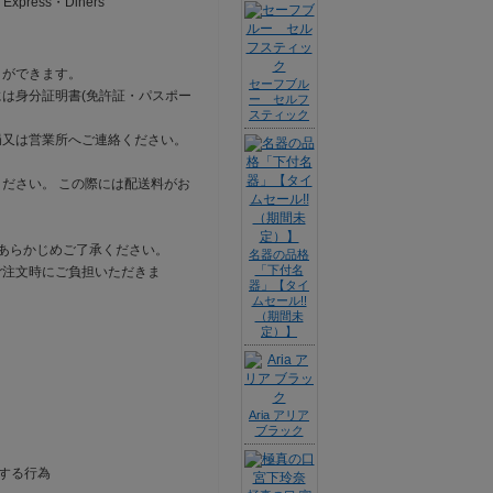
ress・Diners
とができます。
セーフブル
は身分証明書(免許証・パスポー
ー セルフ
スティック
局又は営業所へご連絡ください。
ださい。 この際には配送料がお
あらかじめご了承ください。
名器の品格
「下付名
ご注文時にご負担いただきま
器」【タイ
ムセール!!
（期間未
定）】
Aria アリア
ブラック
する行為