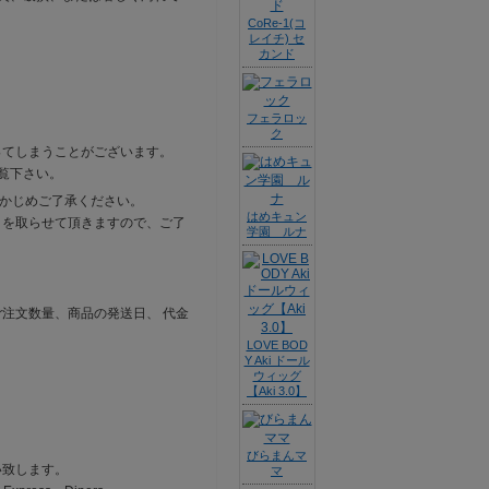
CoRe-1(コ
レイチ) セ
カンド
フェラロッ
ク
ってしまうことがございます。
覧下さい。
らかじめご了承ください。
はめキュン
きを取らせて頂きますので、ご了
学園 ルナ
注文数量、商品の発送日、 代金
LOVE BOD
Y Aki ドール
ウィッグ
【Aki 3.0】
びらまんマ
い致します。
マ