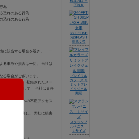
極真の口 宮
下玲奈
行為
する恐れのある行為
その恐れのある行為
360FETISH
潮SPLASH
網肌女帝
交換に該当する場合を覗き、 一
よる事故や損害は一切、 当社は
となる場合がございます。
プレイフル
カラーズ リ
いただきます。 登録されたメー
ミットブレ
じた損害に対して、 当社は責任
イクジェル
剛覇
消失、 データへの不正アクセス
用をもって解決し、 弊社に損害
スクランブ
ルペニス
Ｌサイズ