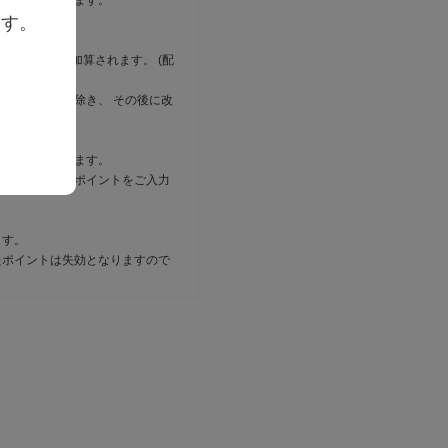
ントが加算されます。
ます。
に１ポイント加算されます。 (配
をする場合を除き、 その後に改
きません。
トは取り消されます。
時に、使用するポイントをご入力
ます。
たポイントは失効となりますので