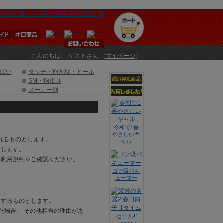
こんにちは、 ゲストさん （
マイページ
）
ぱい
ダッチ・抱き枕・ドール
SM・拘束具
メーカー別
令和で1番
やさしいギ
されるものとします。
ャル
なします。
の利用規約をご確認ください。
ゴク吸バキ
ューマー
立するものとします。
た場合、 その他相当の理由があ