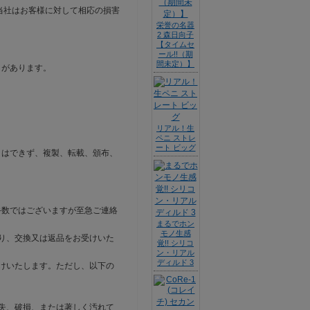
当社はお客様に対して相応の損害
栄誉の名器
2 森日向子
【タイムセ
ール!!（期
間未定）】
とがあります。
リアル！生
ペニ ストレ
ート ビッグ
とはできず、複製、転載、頒布、
手数ではございますが至急ご連絡
まるでホン
モノ生感
り、交換又は返品をお受けいた
覚!! シリコ
ン・リアル
ディルド 3
けいたします。ただし、以下の
失、破損、または著しく汚れて