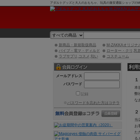
アダルトグッズと大人のおもちゃ、玩具の激安通販ショップのM-Z
新商品・新規取扱商品
M-ZAKKAオリジナ
バイブ・電マ・ディルド
ローター・クリ,乳
ラブサプリ,コスメ,匂い
コスチューム
利用
メールアドレス
１
パスワード
本
弊
記録
な
※
パスワードを忘れた方はコチラ
２
当
お
た
る