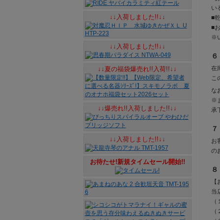
い
↓↓入荷しました!!↓↓
■
■
※
↓↓入荷しました!!↓↓
６
在
↓↓夏の福袋爆売れ!!入荷!!↓↓
こ
な
※
↓↓爆売れ!!入荷しました!!↓↓
承
７
↓↓入荷しました!!↓↓
お
の
お待たせ!新規タイムセール開始!!
８
【
当
（
（