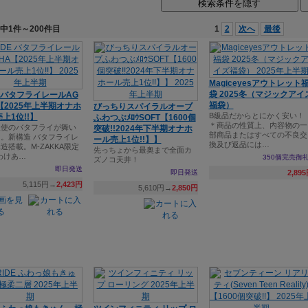
検索条件を隠す
件中1件～200件目
1
2
次へ
最後
Magiceyesアウトレット
袋 2025冬（マジックアイ
E バタフライレールAG
福袋）
【2025年上半期オナホ
びっちりスパイラルオーブ
B級品だからとにかく安い！
上1位!!】
ふわつぶﾒﾛｳSOFT【1600個
＊商品の性質上、内容物の一
天使のバタフライが舞い
突破!!2024年下半期オナホ
部商品またはすべての不良交
。新構造 バタフライレ
ール売上1位!!】】
換及び返品には…
造搭載。M-ZAKKA限定
先っちょから最奥まで全面カ
Eわけあ…
350個完売御礼
ズノコ天井！
即日発送
即日発送
2,89
5,115円→
2,423円
5,610円→
2,850円