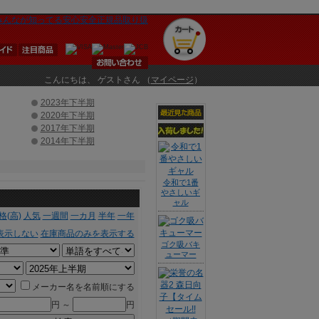
こんにちは、 ゲストさん （
マイページ
）
2023年下半期
2020年下半期
2017年下半期
2014年下半期
令和で1番
やさしいギ
ャル
格(高)
人気
一週間
一カ月
半年
一年
表示しない
在庫商品のみを表示する
ゴク吸バキ
ューマー
メーカー名を名前順にする
円 ～
円