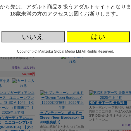
から先は、アダルト商品を扱うアダルトサイトとなり
性処理メイドのヌキヌキご
栄誉の名器2 森日向子【タ
18歳未満の方のアクセスは固くお断りします。
奉仕・ソフト（ＣＯＯＬＰ
イムセール!!（期間未定）
１６）
MEIKI-1グランプリ初代女王 
っぱい白いの出してね♥スタ
COOLP史上最大ヒットの「性
ルンプルンボディ 19k
ル抜群!
処理メイドのヌキヌキご奉
「液体シリコンおっぱい
仕」がソフトになってパワー
いいえ
はい
即日発
骨格入り超グラマラス
アップ!
ディ」 MSDST149
9,900円→
3,95
通常発送
0個突破!!】
!!液体シリコンシリーズ
5,412円→
3,223円
Copyright (c) Manzoku Global Media Ltd All Rights Reserved.
いよ19㎏究極柔肌ボデ
!! 即日発送表示以外で入
…
爆売れ！注文予約
54,800円
RIDE 天下一穴 天珠玉響
天下一穴シリーズ第4弾、極
流動ここに見参！M-ZAKKA
セブンティーン ボルドー
定RIDEわけありオナホプレ
(Seven Teen Bordeaux)【2
コツガーディアンユニ
ントキャン…
900個突破!!】
ス ユニコーンプレミ
即日発
未知の感覚”まとわりつく”本物
8-SDM-104）【タイ
リアルなイレ心地を味わって