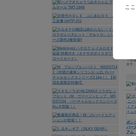
ここ
M プ
g！
可変
柔肌ボ
【15
爆売れ
にいよ
ィ登場
荷予
ポン
バー
アム（