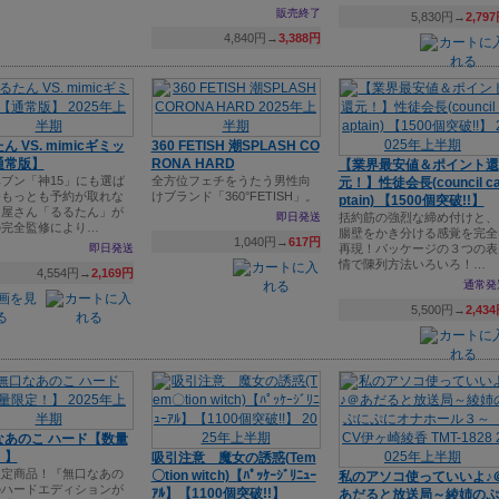
販売終了
5,830円→
2,79
4,840円→
3,388円
ん VS. mimicギミッ
360 FETISH 潮SPLASH CO
通常版】
RONA HARD
【業界最安値＆ポイント還
ブン「神15」にも選ば
全方位フェチをうたう男性向
元！】性徒会長(council c
今もっとも予約が取れな
けブランド「360°FETISH」。
ptain) 【1500個突破!!】
ロ屋さん「るるたん」が
即日発送
括約筋の強烈な締め付けと、
の完全監修により…
腸壁をかき分ける感覚を完全
1,040円→
617円
即日発送
再現！パッケージの３つの表
情で陳列方法いろいろ！…
4,554円→
2,169円
通常発
5,500円→
2,43
なあのこ ハード【数量
！】
吸引注意 魔女の誘惑(Tem
限定商品！『無口なあの
〇tion witch)【ﾊﾟｯｹｰｼﾞﾘﾆｭｰ
私のアソコ使っていいよ♪
のハードエディションが
ｱﾙ】【1100個突破!!】
あだると放送局～綾姉のぷ