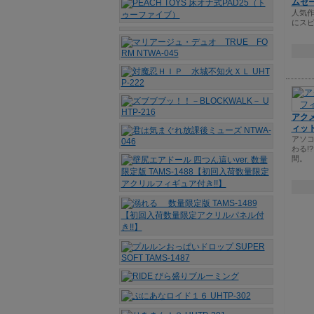
ムセー
人気
にス
アク
ィッ
アソ
わる!
間。