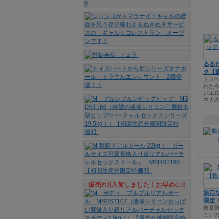
るるた
ク【
ミスヘ
れた
いエ
本人
爆売れ!!入荷しました！お早めに!!
無口
限定
数量
こ』