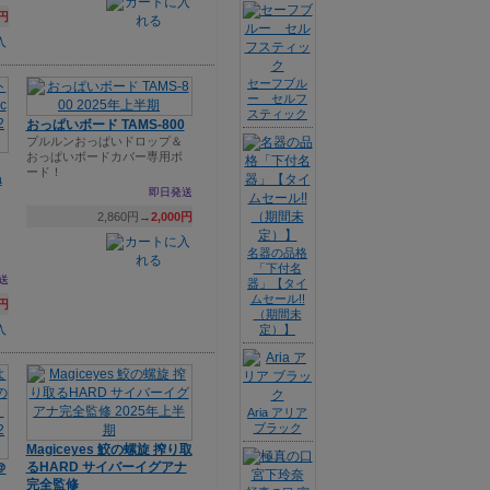
7円
セーフブル
ー セルフ
スティック
おっぱいボード TAMS-800
プルルンおっぱいドロップ＆
おっぱいボードカバー専用ボ
ード！
a
即日発送
2,860円→
2,000円
名器の品格
「下付名
送
器」【タイ
ムセール!!
4円
（期間未
定）】
Aria アリア
ブラック
Magiceyes 鮫の螺旋 搾り取
るHARD サイバーイグアナ
＠
完全監修