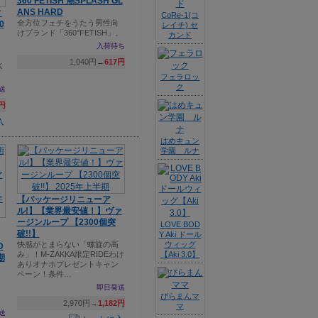
360 FETISH 潮SPLASH GL
ANS HARD
ィ
CoRe-1(コ
全方位フェチをうたう男性向
0
レイチ) セ
けブランド「360°FETISH」。
カンド
入荷待ち
1,040円→
617円
K
フェラロッ
ク
送
9円
はめキュン
学園 ルナ
【パッケージリニューア
ル!】【業界最安値！】ヴァ
ージンループ 【2300個突
LOVE BOD
破!!】
Y Aki ドール
快感がとまらない「螺旋の高
ウィッグ
D
み」！M-ZAKKA限定RIDEわけ
【Aki 3.0】
期
ありオナホプレゼントキャン
ペーン！条件…
即日発送
びらまんマ
2,970円→
1,182円
マ
送