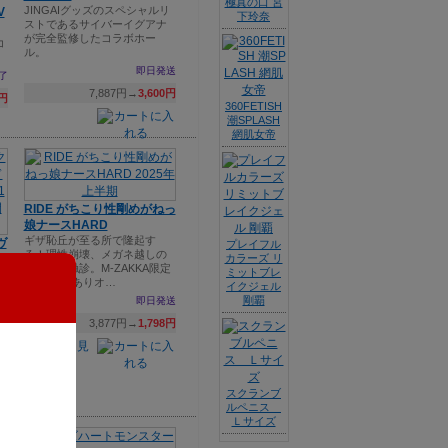
極真の口 宮
JINGAIグッズのスペシャルリ
V
下玲奈
ストであるサイバーイグアナ
が完全監修したコラボホー
コ
ル。
即日発送
了
7,887円→
3,600円
0円
360FETISH
潮SPLASH
網肌女帝
RIDE がちこり性剛めがねっ
娘ナースHARD
ギザ恥丘が至る所で隆起す
ヴ
プレイフル
る！理性崩壊、メガネ越しの
キ
カラーズ リ
がちこり触診。M-ZAKKA限定
ミットブレ
RIDEわけありオ…
イクジェル
剛覇
即日発送
3,877円→
1,798円
ち
5円
スクランブ
ルペニス
Ｌサイズ