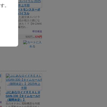
ます。
トイズハートモンスターボ
】
ックス スパイラル
い
人知を超えた超立体スパイラ
イ
ル！あの商品が箱入り娘にな
って帰ってきた！？【M-ZAKK
A限定！】爆売れ…
送
即日発送
9円
935円→
574円
楽
限
ぷにあなロイドＲＥＡＬ U
ゼ
GAN-330【タイムセール!!
（期間未定）】
送
生のオナホに電動機器を内蔵
した電動ホールの登場です！