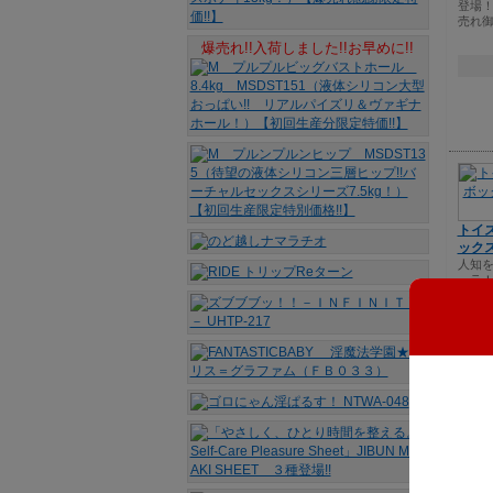
登場！
売れ御
爆売れ!!入荷しました!!お早めに!!
トイ
ックス
人知
ェラ
なって
KKA