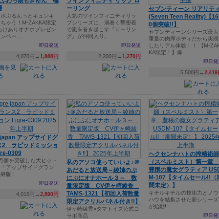
E ふわっ娘もきゅん 極
ツインフィニティ リップ ロ
層
ーリング
セブンティーン リアリテ
イボぷるんっとキュンキ
人気のツインフィニティリッ
(Seven Teen Reality)【16
ちゃう！M-ZAKKA限定
プシリーズに、渦巻く撃密着
0個突破!!】
Eわけありオナホプレゼン
で嵐を巻き起こす『ローリン
セブンティーンシリーズ最大
ャンペー…
グ』が仲間入り。
重量の肉厚ボディだから実現
即日発送
即日発送
したリアル体験！！ 【M-ZA
KA限定！】爆…
4,070円→
1,888円
2,200円→
1,270円
即日発
5,500円→
2,41
e japan アップサイドグ
ス2 ラピッドミッショ
re-0309
ヘクセンナハトの搾精術師
万個を突破した大ヒット
（スペルミスト）第一章
私のアソコ使っていいよ♪＠
ホ「アップサイドグラン
豊穣の魔女グラティア US
あだると放送局～綾姉のぷ
後継版！
M-107【タイムセール!!（
にぷにオナホール３～ 数
即日発送
間未定）】
量限定版 CV伊ヶ崎綾香
キテルキテルの技術力とノウ
TAMS-1321【初回入荷数量
4,015円→
2,890円
ハウを結集させた新シリーズ
限定アクリルパネル付き!!】
が始動!
伊ヶ崎綾香×タマトイズ公式コ
ラボ商品
即日発