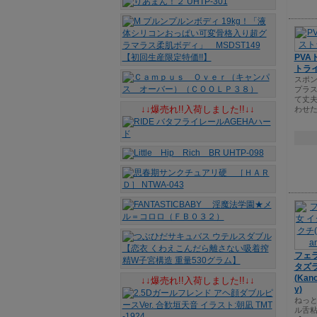
PV
トラ
スポ
プラ
て丈
↓↓爆売れ!!入荷しました!!↓↓
わせ
フェラ
タズ
(Kano
↓↓爆売れ!!入荷しました!!↓↓
y)
ねっ
ル舌粘