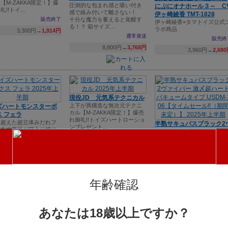
【M-ZAKKA限定！】爆
圧倒的な包まれ感と吸い付き
にぷにオナホール３～ C
礼!!トイ…
感で絡み付いて離さない！
伊ヶ崎綾香 TMT-1828
販売終了
十分な魔力を蓄えると覚醒す
伊ヶ崎綾香×タマトイズ公式
る！？ 箱サイズ…
ラボ商品
3,300円→
1,914円
通常発送
販売終
8,800円→
3,768円
3,960円→
2,68
現役JD 元気系テクニカル
上下が異構造な無次元テクニ
ズハートモンスターボ
カル【M-ZAKKA限定！】爆売
 フェラ
れ御礼!!トイズハートローショ
を超えた超立体みだれフ
半熟サキュバスブラック2
ンプレゼント…
！あの商品が箱入り娘に
ァイパー 激〆超ハードバ
帰ってきた！？【M-ZA
即日発送
ュームタイプ USDM-106
限定！】爆売…
3,135円→
1,618円
【タイムセール!!（期間未
即日発送
定）】
神名作ハードホールである半
935円→
574円
熟サキュバスブラックがハイ
ブリッド超進化!
年齢確認
入荷待
4,180円→
2,00
あなたは18歳以上ですか？