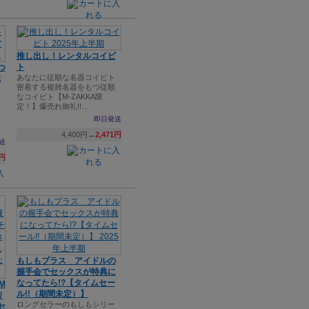
推し出し！レンタルコイビ
ト
つ
あなたに従順な名器コイビト
完
密着する複雑名器をもつ従順
なコイビト【M-ZAKKA限
リ
定！】爆売れ御礼!!…
即日発送
4,400円→
2,471円
送
0円
もしもプラス アイドルの
握手会でセックスが特典に
なってたら!?【タイムセー
M
ル!!（期間未定）】
リ
ロングセラーのもしもシリー
セ