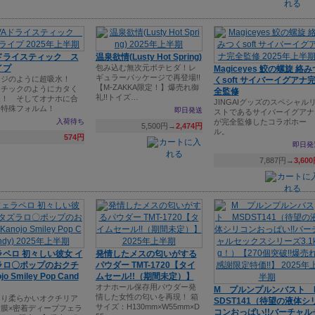
Aドライスティック ス
温泉欲情(Lusty Hot Spring)
イプ
包み込む無次元ボテヒダ！レ
Magiceyes 鮫の螺旋 絡み
ギュラーパッケージで再登場!!
ンジのように超吸水！
くsoft サイバーイグアナ
【M-ZAKKA限定！】爆売れ御
スチックのようにカタく
全監修
礼!!トイズ…
夫！ そしてオナホに合
JINGAIグッズのスペシャル
た特殊フォルム！
即日発送
ストであるサイバーイグアナ
入荷待ち
が完全監修したコラボホー
5,500円→
2,474円
ル。
574円
即日発
7,887円→
3,60
ペロ 初々しい彼女 イ
発情したメスの匂いがする
ラロ〇ポップのおクチ
パウダー TMT-1720【タイ
jo Smiley Pop Cand
ムセール!!（期間未定）】
オナホール保存用パウダー発
M プルンプルンバスト 
情した女性の匂いを再現！ 箱
とり柔らかいオクチリア
SDST141（待望の液体シ
サイズ：H130mm×W55mm×D
膜×密着ディープフェラ
コンおっぱい!!バーチャル