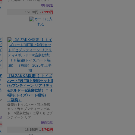
5円
即日発送
15,070円→
7,999円
ド
【M-ZAKKA限定!!】トイズ
ヴ
ハート“超”頂上決戦セット!!
ァ
(セブンティーン リアリティ
6
&ボルドー&温泉欲情）ＴＨ
福箱(トイズハート福箱)
ァ
（福袋）
爆売れトイズハート頂上決戦
セット!!(セブンティーンボル
ドー&温泉欲情）に早くもセブ
ンティーン リア…
送
即日発送
9円
18,150円→
5,742円