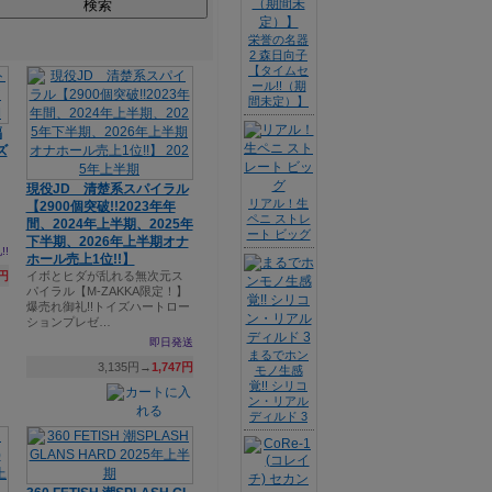
検索
栄誉の名器
2 森日向子
【タイムセ
ール!!（期
間未定）】
福
ズ
現役JD 清楚系スパイラル
リアル！生
【2900個突破!!2023年年
ペニ ストレ
間、2024年上半期、2025年
ート ビッグ
下半期、2026年上半期オナ
!!
ホール売上1位!!】
5円
イボとヒダが乱れる無次元ス
パイラル【M-ZAKKA限定！】
爆売れ御礼!!トイズハートロー
ションプレゼ…
即日発送
まるでホン
3,135円→
1,747円
モノ生感
覚!! シリコ
ン・リアル
ディルド 3