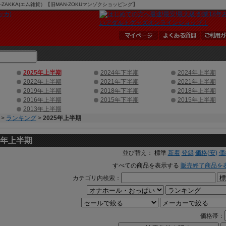
AKKA(エム雑貨）【旧MAN-ZOKUマンゾクショッピング】
2025年上半期
2024年下半期
2024年上半期
2022年上半期
2021年下半期
2021年上半期
2019年上半期
2018年下半期
2018年上半期
2016年上半期
2015年下半期
2015年上半期
2013年上半期
>
ランキング
>
2025年上半期
25年上半期
並び替え：
標準
新着
登録
価格(安)
価
すべての商品を表示する
販売終了商品を
カテゴリ内検索：
価格帯：