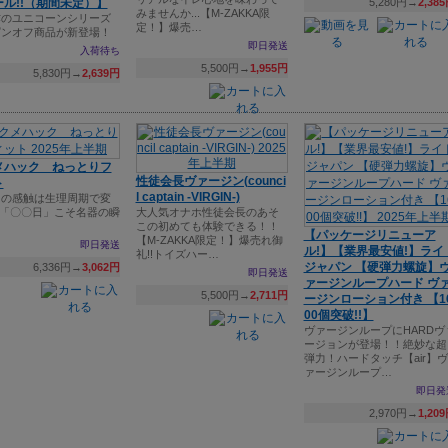
ル!!（期間未定）】
5,280円→
2,38
みませんか...【M-ZAKKA限
作のユニコーンシリーズ
定！】爆売…
ピンオフ商品が新登場！
即日発送
入荷待ち
5,500円→
1,955円
5,830円→
2,639円
メハック ねっとりフ
性徒会長ヴァージン(counci
ト
l captain -VIRGIN-)
コの感触は生理周期で変
?「〇〇日」こそ名器の瞬
大人気オナホ性徒会長のあそ
この初めても体験できる！！
【パッケージリニューア
【M-ZAKKA限定！】爆売れ御
即日発送
ル!】【業界最安値!】ライ
礼!!トイズハー…
ジャパン 【硬弾力螺旋】
6,336円→
3,062円
即日発送
ァージンループハード ヴ
5,500円→
2,711円
ージンローション付き 【1
00個突破!!】
ヴァージンループにHARDヴ
ージョンが登場！！絶妙な超
弾力！ハードタッチ【air】ヴ
ァージンループ…
即日発
2,970円→
1,20