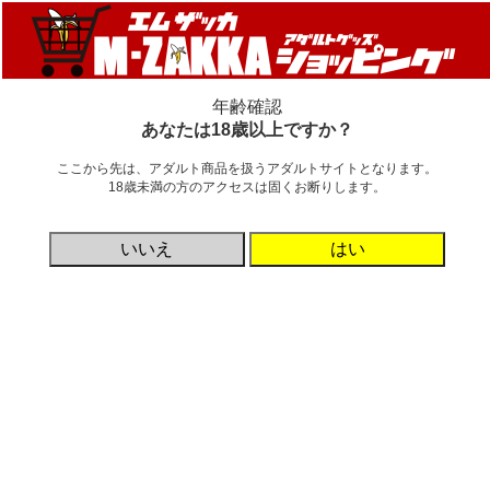
新着情報
新商品
カテゴリ
ご利用ガイド
年齢確認
インサートボディピロー
あなたは18歳以上ですか？
ここから先は、アダルト商品を扱うアダルトサイトとなります。
詳細非表示
18歳未満の方のアクセスは固くお断りします。
検索
いいえ
はい
カテゴリ
メーカー名を名前順にする
価格帯
円 ～
円
検索