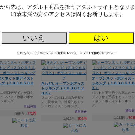
ラブミー恋肌テディ（ＺＢ
ピュアラブボディストッキ
から先は、アダルト商品を扱うアダルトサイトとなり
りと舞う蝶のように、視
００５６ＢＫ）
ング（ＺＢ００５５ＢＫ）
奪って離さない。
18歳未満の方のアクセスは固くお断りします。
繊細なレースとシースルーメ
夜をドラマチックに彩るデザ
ッシュが織りなす、妖艶で小
イン性の高いレースニットボ
通常発送
悪魔的なボディスーツランジ
ディストッキング。
1,474円→
1,084円
ェリー。
通常発
通常発送
968円→
77
いいえ
はい
1,012円→
803円
Copyright (c) Manzoku Global Media Ltd All Rights Reserved.
つくネットボディスト
オープンネットボディスト
ング（ＺＢ００５３Ｂ
ッキング（ＺＢ００５１Ｂ
きわどいオープンボディス
Ｋ）
トッキング（ＺＢ００５２
めの網目デザインが目を
バストと下半身を大胆にオー
ＢＫ）
、インパクト抜群のボデ
プンさせて誘惑するフィッシ
フロントのクロス編みデザイ
トッキング。
ュネットボディストッキン
ンで視線集中、挑発的なセク
グ。
シーボディストッキング。
即日発送
通常発
通常発送
968円→
771円
1,012円→
80
1,012円→
803円