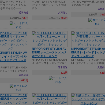
極薄ニットが、ラインを
ボンが、ゆっくりと縛りあげ
ンジェリーが一体化したカラ
るたびに「見せたくなる
る"ようにボディラインを強調
ダ密着型エロス!
」を加速させる――…
する
通常発
通常発送
入荷待ち
1,100円→
75
1,001円→
765円
1,001円→
765円
NIPPORIGIFT STYLISH AV
NIPPORIGIFT STYLISH A
ENUE ホーニーストレンジ
ENUE レオパードネット
ORIGIFT STYLISH AV
ボディストッキング
ディストッキング
E サイドオープンホル
NIPPORIGIFT STYLISH AVEN
NIPPORIGIFT STYLISH AVE
ネックボディストッキ
UE ボディストッキング登場！
UE ボディストッキング登場
RIGIFT STYLISH AVEN
通常発送
入荷待
ボディストッキング登場！
621円
62
通常発送
621円