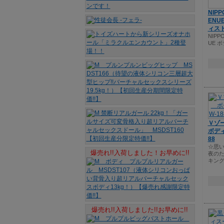
NIPP
ENU
ィス
NIPPO
UE 
Ｖゾ
ボディ
88
☆思
爆売れ!!入荷しました！お早めに!!
夜の
キング
爆売れ!!入荷しました!!お早めに!!