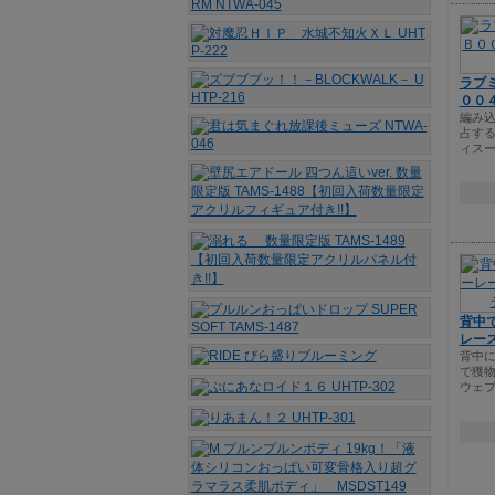
ラブ
００
編み
占す
ィス
背中
レース
背中
で獲
ウェ