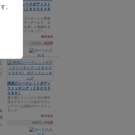
ガーターレースボディスト
ます。
ッキング（ＺＢ００５４Ｂ
Ｋ）
大胆なオープンカットと華麗
なフラワーディテールで、ボ
ディラインを美しく強調する
送
ガータ一ストッキング一…
1円
通常発送
1,012円→
803円
誘惑のシークレットボディ
ストッキング（ＺＢ００５
０ＢＫ）
透け感とインパクト大の背中
見せデザインで人気のラグジ
ュアリーな誘惑ボディストッ
キング。
送
即日発送
3円
968円→
771円