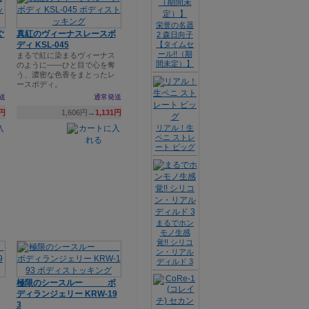
栄誉の名器
ぐ
真紅のヴィーナスレースボ
2 森日向子
ディ KSL-045
【タイムセ
ール!!（期
まるで紅に染まるヴィーナス
間未定）】
のように――ひと目で心を奪
う、濃密な色香をまとったレ
ースボディ。
送
通常発送
3円
1,606円→
1,131円
リアル！生
ペニ ストレ
ート ビッグ
まるでホン
モノ生感
覚!! シリコ
ン・リアル
ディルド 3
極限のシースルー ボ
ディランジェリー KRW-19
ラ
3