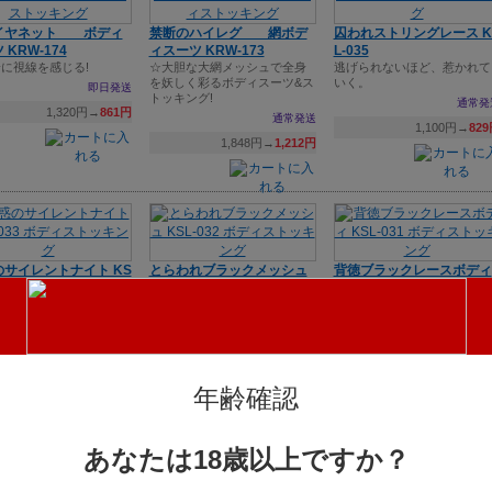
イヤネット ボディ
禁断のハイレグ 網ボデ
囚われストリングレース K
 KRW-174
ィスーツ KRW-173
L-035
に視線を感じる!
☆大胆な大網メッシュで全身
逃げられないほど、惹かれて
を妖しく彩るボディスーツ&ス
いく。
即日発送
トッキング!
通常発
1,320円→
861円
通常発送
1,100円→
82
1,848円→
1,212円
のサイレントナイト KS
とらわれブラックメッシュ
背徳ブラックレースボディ
KSL-032
KSL-031
の夜に、囁くような誘惑
逃げられない視線、ほどけな
触れたら壊れそうな繊細レー
い誘惑。
スに、秘めた欲望を忍ばせ
て。
通常発送
通常発送
通常発
1,188円→
893円
1,100円→
829円
1,100円→
82
年齢確認
あなたは18歳以上ですか？
ラックシアー KSL-0