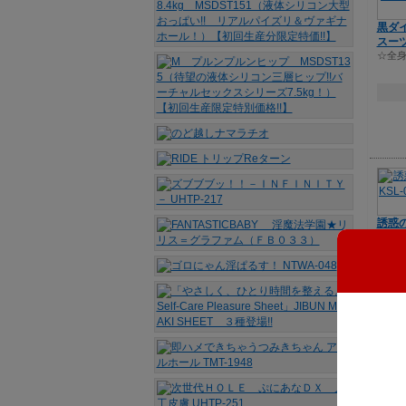
黒ダ
スーツ
☆全身
誘惑
L-033
静寂
を。
蝶惑ブ