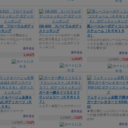
810 フローラルボディ
GB-809 スパイラルボディ
黒シースルーボディコンコ
ッキング
ストッキング
スチューム（ＫＲＷ１６
柄のレースが艶めかし
アシンメトリー＆ボディを斜
０）
ややレトロなムードのボ
めに切り取るようなデザイン
☆大人のためのシースルー!
ストッキング。
がスタイリッシュなボディス
ックさを身にまとい大胆にカ
トッキング。
ラダを魅せる!
通常発送
通常発送
通常発
1,391円
1,259円
1,078円→
73
ガーター網タイツＳＥＸＹ
ランジェリー（ＫＲＷ１５
ック＆ベージュ全身を
フェティッシュ全開 穴開
７）
込むボディスーツ（Ｋ
ガーターレオタード KRW-
☆上下一体型フェチデザイン!
１５８）
42
覚ボディスーツ!
★透け感たっぷりのシースル
通常発送
ーが超大胆!男子の注目を独
通常発送
1,078円→
733円
占め!
1,078円→
733円
通常発