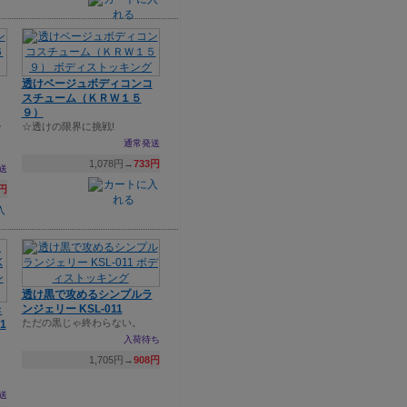
透けベージュボディコンコ
スチューム（ＫＲＷ１５
９）
シ
☆透けの限界に挑戦!
通常発送
1,078円→
733円
送
3円
透け黒で攻めるシンプルラ
ンジェリー KSL-011
き
ただの黒じゃ終わらない。
1
入荷待ち
1,705円→
908円
り
送