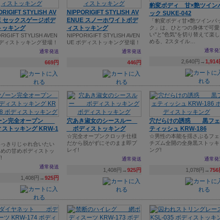
豹変ボディ 甘×艶ツイン
ORIGIFT STYLISH AV
NIPPORIGIFT STYLISH AV
ック SUKE-042
E セックスゲージボデ
ENUE スノーホワイトボデ
「豹変ボディ甘×艶ツインパ
トッキング
ィストッキング
ク」は、ひとつの身体で可愛
い"と"色気"を切り替えて楽し
RIGIFT STYLISH AVEN
NIPPORIGIFT STYLISH AVEN
める、2スタイル…
ボディストッキング登場！
UE ボディストッキング登場！
通常発
通常発送
通常発送
2,640円→
1,91
669円
446円
ーン完全オープン
穴あき淑女のシースルー
穴だらけの誘惑 黒フェ
ストッキング KRW-1
ボディストッキング
ティッシュ KRW-186
☆完全オープンクロッチ仕様
☆男性の本能を揺さぶるフェ
だから脱がずにそのまま即プ
チズム全開の全身黒ストッキ
いっきりじゃれ合いたい
レイ!
ング!
ための甘めボディストッ
!
通常発送
通常発
通常発送
1,408円→
925円
1,078円→
75
1,408円→
925円