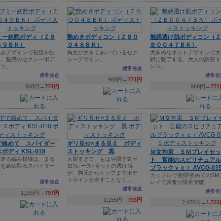
ミー妖艶ボディ（ＺＢ
艶めきボディコン（ＺＢ０
魅惑透け肌ボディコン（Ｚ
４９ＢＫ）
０４８ＢＫ）
Ｂ００４７ＢＫ）
込みデザインで視線を独
胸元が大きくあいているセク
大きめなネットデザインで大
る、魅惑のセクシーボデ
シーデザイン。
胆に魅了する、大人の誘惑ド
ーツ。
レス。
通常発送
通常発送
通常発
968円→
771円
968円→
771円
968円→
77
で絡めて スパイダー
ギリ見せ×まる見え ボディ
ボディ KSL-018
ストッキング 黒
Ｍ女拘束 ＳＭプレイセッ
に走る編み模様は、まる
大胆すぎて、もはや隠す気ゼ
ト 官能のスピリチュアル
物を絡め取るスパイダー
ロ?レース×ネットの透け感
ブラックｖｅｒ AVCG-03
ブ。
が、胸元からヒップまでボデ
カップルで発情!初めてのSM
ィラインを余すことなく…
通常発送
レイで興奮が限界突破!
通常発送
通常発
1,155円→
797円
1,155円→
733円
2,420円→
1,72