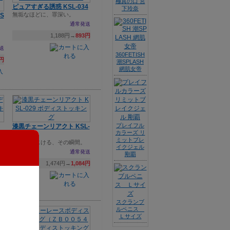
極真の口 宮
ピュアすぎる誘惑 KSL-034
下玲奈
無垢なほどに、罪深い。
S
通常発送
1,188円→
893円
送
360FETISH
9円
潮SPLASH
網肌女帝
プレイフル
漆黒チェーンリアクト KSL-
カラーズ リ
029
ミットブレ
理性がはじける、その瞬間。
イクジェル
通常発送
剛覇
1,474円→
1,084円
送
9円
スクランブ
ルペニス
Ｌサイズ