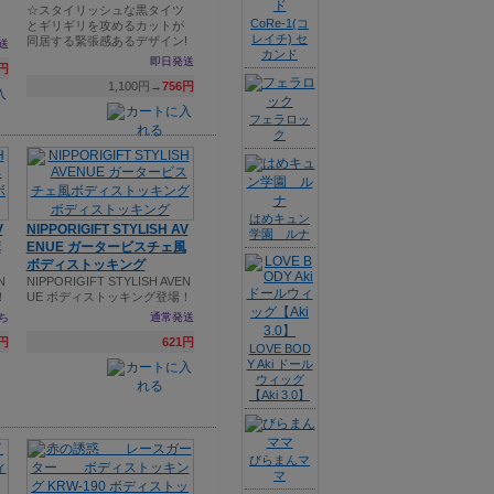
☆スタイリッシュな黒タイツ
CoRe-1(コ
とギリギリを攻めるカットが
レイチ) セ
同居する緊張感あるデザイン!
送
カンド
即日発送
6円
1,100円→
756円
フェラロッ
ク
はめキュン
V
NIPPORIGIFT STYLISH AV
学園 ルナ
ボ
ENUE ガータービスチェ風
ボディストッキング
N
NIPPORIGIFT STYLISH AVEN
！
UE ボディストッキング登場！
ち
通常発送
1円
621円
LOVE BOD
Y Aki ドール
ウィッグ
【Aki 3.0】
びらまんマ
マ