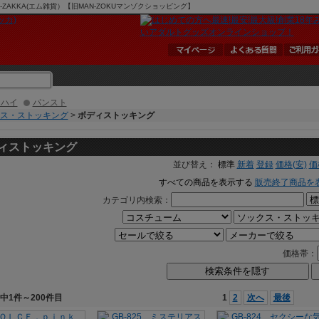
AKKA(エム雑貨）【旧MAN-ZOKUマンゾクショッピング】
ーハイ
パンスト
ス・ストッキング
>
ボディストッキング
ィストッキング
並び替え：
標準
新着
登録
価格(安)
価
すべての商品を表示する
販売終了商品を
カテゴリ内検索：
価格帯：
検索条件を隠す
件中1件～200件目
1
2
次へ
最後