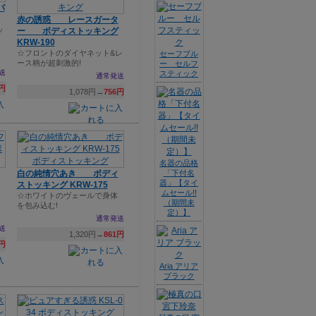
パ
赤の誘惑 レースガータ
ッ
ー ボディストッキング
KRW-190
☆フロントのダイヤネット&レ
セーフブル
ース柄が超刺激的!
ー セルフ
送
スティック
通常発送
4円
1,078円→
756円
名器の品格
白の純情穴あき ボディ
「下付名
器」【タイ
ストッキング KRW-175
ムセール!!
☆ホワイトのヴェールで身体
（期間未
を包み込む!
定）】
通常発送
送
1,320円→
861円
6円
Aria アリア
ブラック