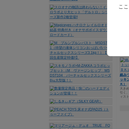
26
ここ
ふわ
線を
絡み
ッキ
Ｋ）
大き
引く
ィス