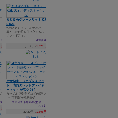
ぎり攻めグレースリット KS
L-023
洗練されたグレーの艶感が、
凛とした色香を引き立てるス
リットボディ。
送
通常発送
1円
1,518円→
1,020円
Ｍ女拘束 ＳＭプレイセッ
ト 情熱のレッドファイヤ
5
ーｖｅｒ AVCG-034
プ
カップルで発情!初めてのSMプ
レイで興奮が限界突破!
送
通常発送【期間限定特価セー
ル！】
3円
2,420円→
1,606円