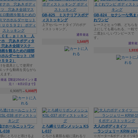
GB-825 ミステリアスボデ
GB-824 セクシーな気ま
ィストッキング
れワンピ
上下セパレートタイプのボデ
レースとヒョウ柄、どちらを
ィストッキング。
上にしても着られる、一粒で
二度おいしいワンピースで
通常発送
ＬＣＥ．ｐｉｎｋ 人
す。
ナホ 穴あきボディタ
1,549円
通常発
 穴あき全頭マスク
1,93
動画を観るための頭部
ホホルダーセット（Ｍ
０５９２）
けを道具として使用す
エッチな動画を見ながら
使えます。
発送【限定250ポイント還
元！・8月2日まで】
6,908円→
5,008円
透けホールニットワン
とろ縛りリボンメッシュ KS
大人のボディタイツ
L-038
L-037
ランジェリー KRW-194
で肌にとろりと溶けるよ
とろける素肌を縦に流れるリ
☆ガーター&ボディタイツ&