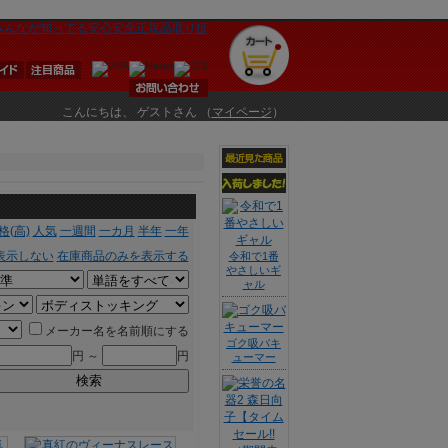
こんにちは、 ゲストさん （
マイページ
）
格(高)
人気
一週間
一カ月
半年
一年
表示しない
在庫商品のみを表示する
令和で1番
やさしいギ
ャル
メーカー名を名前順にする
ゴク吸バキ
円 ～
円
ューマー
検索