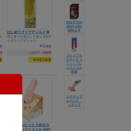
360FETISH
潮SPLASH
網肌女帝
はじめてクリアディルド M
サ
初心者でも安心して使えるMサ
イズクリアディルド。
送
即日発送
7円
1,562円→
900円
プレイフル
カラーズ リ
ミットブレ
イクジェル
剛覇
スクランブ
ルペニス
Ｌサイズ
純国産 ぷにっとりあるカ
ーブディルド１４ｃｍ UHT