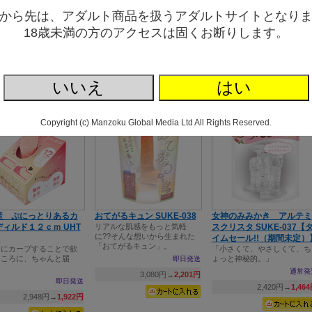
クリアディルド。
ン満足度バツグン！
亀頭が大きい！挿入＆ピスト
から先は、アダルト商品を扱うアダルトサイトとなり
ン満足度バツグン！
即日発送
即日発送
18歳未満の方のアクセスは固くお断りします。
即日発
1,320円→
765円
1,628円→
1,180円
1,628円→
1,18
いいえ
はい
Copyright (c) Manzoku Global Media Ltd All Rights Reserved.
産 ぷにっとりあるカ
おてがるキュン SUKE-038
女神のみみかき アルテミ
ィルド１２ｃｍ UHT
リアルな肌感をもっと気軽
スクリスタ SUKE-037【
に??そんな想いから生まれた
7
イムセール!!（期間未定）
「おてがるキュン」。
きにカーブすることで欲
「小さくて、やさしくて、ち
ところに、ちゃんと届
ょっと神秘的。」
即日発送
通常発
3,080円→
2,201円
即日発送
2,420円→
1,46
2,948円→
1,922円