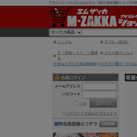
アダルトグッズと大人のおもちゃ、玩具の激安通販ショップのM-Z
シングル
ダブル（双頭）
芯（骨格）入り・二層構
ガラス製ディルド
造
アダルトグッズ M-ZAKKA
>
バイブ・電マ・ディル
吸盤
メールアドレス
パスワード
記録
※
パスワードを忘れた方はコチラ