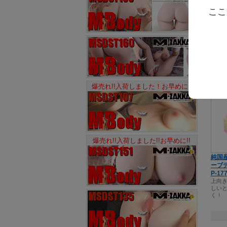
イズ
ここ
爆売れ!!入荷しました！お早めに!!
爆売れ!!入荷しました!!お早めに!!
純国
ーブデ
P-17
上向
しい
く！