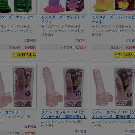
スターズ マンティコ
モンスターズ ヴォイドパ
モンスターズ フレイムビ
イソン
ースト
の存在をイキ狂わせる
全ての存在をイキ狂わせる
全ての存在をイキ狂わせる
ンスターズシリーズ】が
【モンスターズシリーズ】が
【モンスターズシリーズ】が
場！
新登場！
新登場！
通常発送
入荷待ち
通常発
9,900円→
5,502円
8,470円→
4,753円
9,900円→
5,55
ルニョッキノコＬ
リアルニョッキノコＭ【タ
リアルニョッキノコＳ【タ
ッキノコシリーズに新し
イムセール!!（期間未定）】
イムセール!!（期間未定）
間！
ニョッキノコシリーズに新し
ニョッキノコシリーズに新し
い仲間！
い仲間！
通常発送
即日発送
即日発
2,860円→
2,073円