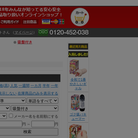
トさん （
マイページ
）
吸盤付き
令和で1番
やさしいギ
格(高)
人気
一週間
一カ月
半年
一年
ャル
表示しない
在庫商品のみを表示する
ゴク吸バキ
メーカー名を名前順にする
ューマー
円 ～
円
検索