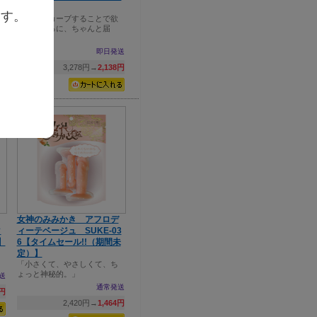
P-178
ます。
上向きにカーブすることで欲
しいところに、ちゃんと届
送
く！
0円
即日発送
3,278円→
2,138円
女神のみみかき アフロデ
タ
ィーテベージュ SUKE-03
】
6【タイムセール!!（期間未
定）】
「小さくて、やさしくて、ち
ょっと神秘的。」
送
通常発送
4円
2,420円→
1,464円