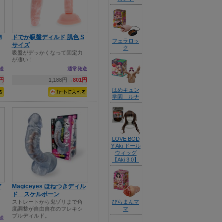
M
ドでか吸盤ディルド 肌色 S
フェラロッ
サイズ
ク
吸盤がデッかくなって固定力
が凄い！
送
通常発送
0円
1,188円→
801円
はめキュン
学園 ルナ
LOVE BOD
Y Aki ドール
ウィッグ
【Aki 3.0】
ア
Magiceyes ほねつきディル
ド スケルボーン
ストレートから鬼ゾリまで角
びらまんマ
度調整が自由自在のフレキシ
マ
ブルディルド。
送