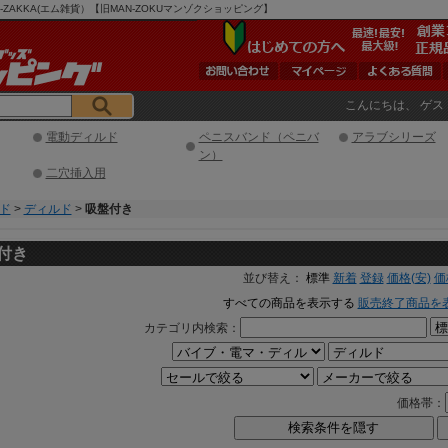
AKKA(エム雑貨）【旧MAN-ZOKUマンゾクショッピング】
こんにちは、 ゲス
電動ディルド
ペニスバンド（ペニバ
アラブシリーズ
ン）
二穴挿入用
ド
>
ディルド
>
吸盤付き
付き
並び替え：
標準
新着
登録
価格(安)
価
すべての商品を表示する
販売終了商品を
カテゴリ内検索：
価格帯：
検索条件を隠す