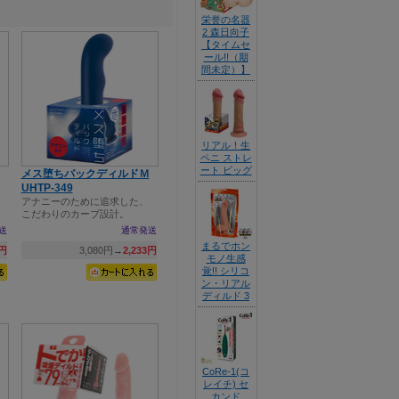
栄誉の名器
2 森日向子
【タイムセ
ール!!（期
間未定）】
リアル！生
ペニ ストレ
ート ビッグ
メス堕ちバックディルドＭ
UHTP-349
アナニーのために追求した、
こだわりのカーブ設計。
送
通常発送
まるでホン
2円
3,080円→
2,233円
モノ生感
覚!! シリコ
ン・リアル
ディルド 3
CoRe-1(コ
レイチ) セ
カンド