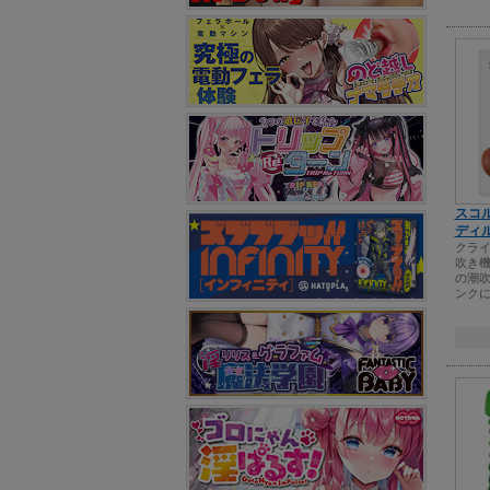
スコ
ディ
クラ
吹き
の潮吹
ンク