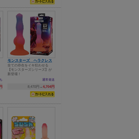
モンスターズ ヘラクレス
全ての存在をイキ狂わせる
【モンスターズシリーズ】が
新登場！
ち
通常発送
8円
8,470円→
4,704円