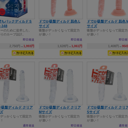
堕ちバックディルドＳ
ドでか吸盤ディルド 肌色 L
ドでか吸盤ディルド 肌色 
-348
サイズ
サイズ
ニーのために追求した、
吸盤がデッかくなって固定力
吸盤がデッかくなって固定力
わりのカーブ設計。
が凄い！
が凄い！
即日発送
即日発送
即日発
2,750円→
1,993円
1,628円→
1,061円
1,408円→
95
か吸盤ディルド クリア
ドでか吸盤ディルド クリア
ドでか吸盤ディルド クリ
ズ
Mサイズ
Sサイズ
がデッかくなって固定力
吸盤がデッかくなって固定力
吸盤がデッかくなって固定力
い！
が凄い！
が凄い！
通常発送
即日発送
通常発