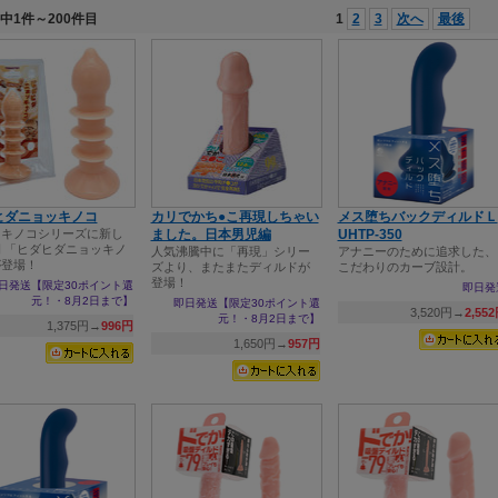
件中1件～200件目
1
2
3
次へ
最後
ヒダニョッキノコ
カリでかち●こ再現しちゃい
メス堕ちバックディルドＬ
ッキノコシリーズに新し
ました。日本男児編
UHTP-350
 「ヒダヒダニョッキノ
人気沸騰中に「再現」シリー
アナニーのために追求した、
が登場！
ズより、またまたディルドが
こだわりのカーブ設計。
登場！
日発送【限定30ポイント還
即日発
元！・8月2日まで】
即日発送【限定30ポイント還
3,520円→
2,55
元！・8月2日まで】
1,375円→
996円
1,650円→
957円