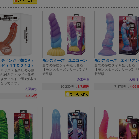
ルティング（潮吹き）
モンスターズ ユニコーン
モンスターズ エイリアン
ルド（ＮＴ００４２）
全ての存在をイキ狂わせる
全ての存在をイキ狂わせる
【モンスターズシリーズ】が
【モンスターズシリーズ】が
イマックスも楽しめる潮
新登場！
新登場！
機能付きディルド一体型
きディルドで玉●が水タ
通常発送
入荷待
になってます。
10,230円→
5,725円
7,370円→
4,09
入荷待ち
4,212円