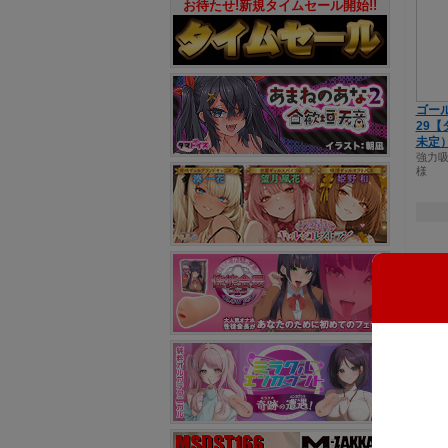
お待たせ!新規タイムセール開始!!
ゴール
29【
未定
強力
様
はじ
初心者