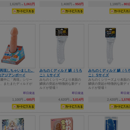
1,628円→
1,061円
1,408円→
950円
1,188円→
80
こ再現しちゃいました。
みちのくディルド 鱗（うろ
みちのくディルド 鱗（う
のアジアンボーイ
こ） Lサイズ
こ） Sサイズ
沸騰中に「再現」シリー
みちのくシリーズより表面の
みちのくシリーズより表面の
り、またまたディルドが
鱗状の突起が特徴的な新ディ
鱗状の突起が特徴的な新ディ
！
ルドが登場！
ルドが登場！
即日発送
即日発送
即日発
1,100円→
685円
4,620円→
3,014円
2,420円→
1,57