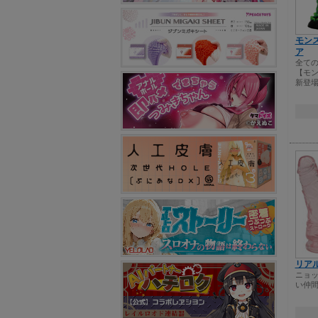
モン
ア
全て
【モ
新登
リア
ニョ
い仲