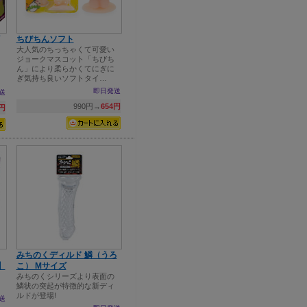
ちびちんソフト
大人気のちっちゃくて可愛い
ジョークマスコット「ちびち
ん」により柔らかくてにぎに
ぎ気持ち良いソフトタイ…
即日発送
送
990円→
654円
0円
みちのくディルド 鱗（うろ
】
こ） Mサイズ
みちのくシリーズより表面の
鱗状の突起が特徴的な新ディ
ルドが登場!
送