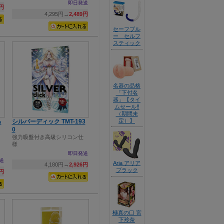
即日発送
1円
4,295円→
2,489円
セーフブル
ー セルフ
スティック
名器の品格
「下付名
器」【タイ
ムセール!!
（期間未
定）】
ろ
シルバーディック TMT-193
0
強力吸盤付き高級シリコン仕
様
即日発送
送
Aria アリア
4,180円→
2,926円
ブラック
8円
極真の口 宮
下玲奈