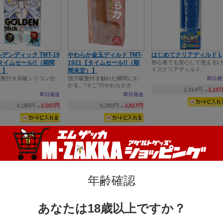
デンディック TMT-19
やわらか金玉ディルド TMT-
はじめてクリアディルド L
タイムセール!!（期間
1921【タイムセール!!（期
初心者でも安心して使えるL
イズクリアディルド。
）】
間未定）】
吸盤付き高級シリコン仕
強力吸盤付き触れた瞬間にわ
即日発
かる、“そこ”のやわらかさ
1,914円→
1,10
即日発送
即日発送
4,180円→
2,507円
6,380円→
3,827円
年齢確認
あなたは18歳以上ですか？
めてクリアディルド S
気絶ディルドEASY 肌色
気絶ディルドＥＡＳＹ ク
でも安心して使えるSサ
亀頭が大きい！挿入＆ピスト
リア