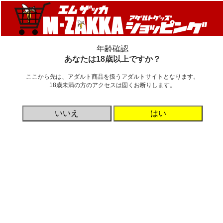
新着情報
新商品
カテゴリ
ご利用ガイド
年齢確認
粒タイプ
あなたは18歳以上ですか？
詳細非表示
ここから先は、アダルト商品を扱うアダルトサイトとなります。
18歳未満の方のアクセスは固くお断りします。
検索
いいえ
はい
カテゴリ
メーカー名を名前順にする
価格帯
円 ～
円