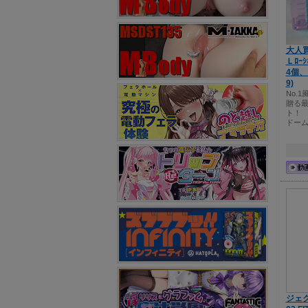
大人買
Ｌﾛｰ
4個、ﾛ
9)
No.
贈る
ト！ 
ドーム
ジェク