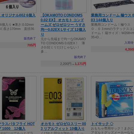
オリジナル002 6個入
【OKAMOTO CONDOMS
業務用コンドーム 極ウス 0
0.02 EX】 オカモト コンド
03 144個入り
6個入り ■薄さ:0.02mm
ームズ ゼロゼロツー うすさ
業務用コンドーム！極ウス
ズ:長さ170mm 直径36
０．０３mmのラテックスコ
均一0.02EX Lサイズ 12個入
ドーム！ 箱サイズ：W268×H
り
35×D…
販売終了
元から先端まで均一なOKAMO
入荷待
TO CONDOMS 0.02EX！ 薄
705円
さ0.02ミリだけじゃない！
4,35
多…
販売終了
2,200円→
1,171円
ラスバタフライ HOT
オカモト ゼロゼロスリー 00
トイサック ◇
 1000 12個入
3 リアルフィット 10個入り
おもちゃ専用サック！まさに
アダルトグッズメーカーなら
つやゼリーでもっとグラ
くびれた部分が加わり、しっ