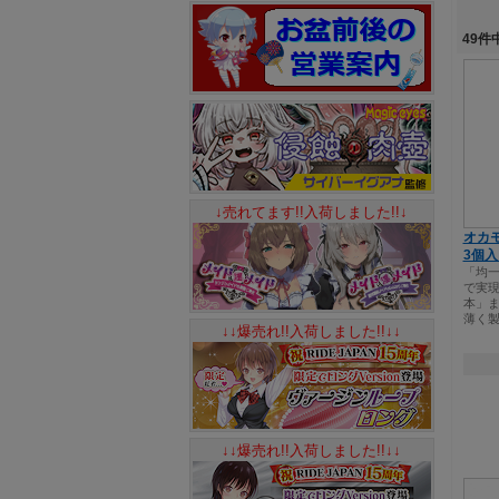
49件
↓売れてます!!入荷しました!!↓
オカモ
3個入
「均一
で実
本」
薄く
↓↓爆売れ!!入荷しました!!↓↓
↓↓爆売れ!!入荷しました!!↓↓