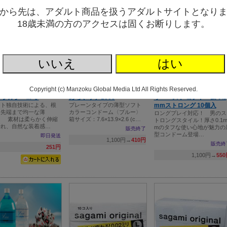
から先は、アダルト商品を扱うアダルトサイトとなり
18歳未満の方のアクセスは固くお断りします。
いいえ
はい
Copyright (c) Manzoku Global Media Ltd All Rights Reserved.
ーシルク M ◇
めちゃうす 1000
ザ・ベスト コンドーム 0.1
モト独自技術による、根
プレーンタイプの薄型ソフト
mmストロング 10個入
ら先端まで均一な薄
カラーコンドーム〈ブルー〉
ロングプレイ対応！ 男のス
！ 素材は柔らかく伸縮
箱サイズ：7.6×13.9×2.6 (c…
トロングスタイル！厚さ0.1
優れ、自然な装着感…
mのタフな使い心地が魅力の
販売終了
型コンドーム登場…
即日発送
1,100円→
410円
販売終
251円
1,100円→
55