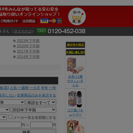
トさん （
マイページ
）
2023年下半期
2020年下半期
2017年下半期
2014年下半期
令和で1番
やさしいギ
ャル
格(高)
人気
一週間
一カ月
半年
一年
表示しない
在庫商品のみを表示する
ゴク吸バキ
ューマー
メーカー名を名前順にする
円 ～
円
検索