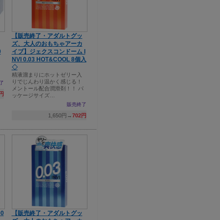
【販売終了・アダルトグッ
ズ、大人のおもちゃアーカ
0
イブ】ジェクスコンドーム I
NVI 0.03 HOT&COOL 8個入
◇
り
精液溜まりにホットゼリー入
りでじんわり温かく感じる！
了
メントール配合潤滑剤！！ パ
3円
ッケージサイズ…
販売終了
1,650円→
702円
0
【販売終了・アダルトグッ