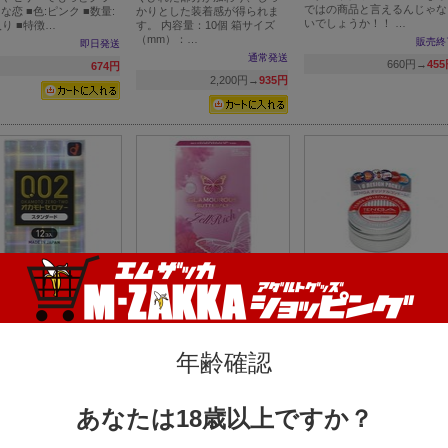
ではの商品と言えるんじゃな
な恋 ■色:ピンク ■数量:
かりとした装着感が得られま
いでしょうか！！ …
入り ■特徴…
す。 内容量：10個 箱サイズ
（mm）：…
販売終
即日発送
通常発送
660円→
45
674円
2,200円→
935円
AMOTO CONDOMS
グラマラスバタフライ ジェ
TENGA CONDOM 6P テ
2 】 オカモトゼロツー
ルリッチ 8個入
ガ コンドーム 6個入 TCD-
ンダード12個入
女性に大人気のロングセラー
01
ブランド【グラマラスバタフ
！均一なうすさ0.02ミ
愛し合うカップルに大切なこ
ライ】から新作コンドームが
年齢確認
オカモト調べ） レギュ
と、それはラブ&ピース★TE
登場★ 箱サイズ…
イズ 色：クリア 数量：
GAから、楽しくてハッピー
コンドームが誕生…
即日発送
通常発送
即日発
1,100円→
674円
あなたは18歳以上ですか？
2,200円→
1,430円
550円→
49