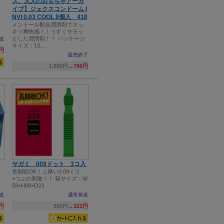
ズ、大人のおもちゃアーカ
イブ】ジェクスコンドーム I
NVI 0.03 COOL 8個入 418
メントール配合潤滑剤でスッ
キリ爽快感！！うすくサラッ
とした潤滑剤！！ パッケージ
送
サイズ：13.…
7円
販売終了
1,650円→
796円
サガミ 009ドット 3コ入
リ
長期戦OK！ぶ厚い0.09ミリ
+つぶの刺激！！ 箱サイズ：W
59×H89×D23
送
通常発送
8円
550円→
322円