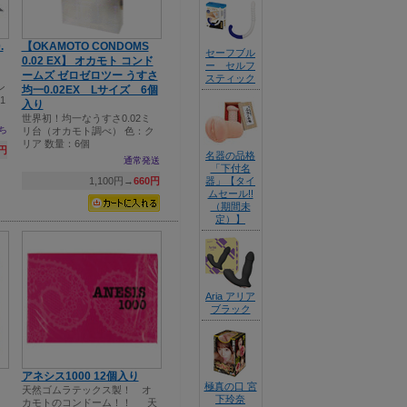
.
【OKAMOTO CONDOMS
セーフブル
0.02 EX】 オカモト コンド
ー セルフ
ームズ ゼロゼロツー うすさ
スティック
ン
均一0.02EX Lサイズ 6個
1
入り
世界初！均一なうすさ0.02ミ
ち
リ台（オカモト調べ） 色：ク
リア 数量：6個
0円
名器の品格
通常発送
「下付名
1,100円→
660円
器」【タイ
ムセール!!
（期間未
定）】
Aria アリア
ブラック
アネシス1000 12個入り
極真の口 宮
天然ゴムラテックス製！ オ
下玲奈
カモトのコンドーム！！ 天