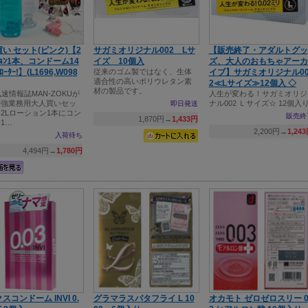
い セット(ピンク)【2
サガミオリジナル002 Lサ
【販売終了・アダルトグッ
ｼｮﾝ1本、コンドーム14
イズ 10個入
ズ、大人のおもちゃアーカ
ｰﾀｰ!】(L1696,W098
従来のゴム製ではなく、生体
イブ】サガミオリジナル0
適合性の高いポリウレタン素
2≪Lサイズ≫12個入 ◇
材の製品です。
1風速情報誌MAN-ZOKUが
人生が変わる！サガミオリジ
最強業務用大人買いセッ
ナル002 Ｌサイズ☆ 12個入
即日発送
2Lローション1本にコン
販売終
1,870円→
1,433円
1…
2,200円→
1,24
入荷待ち
4,494円→
1,780円
スコンドーム INVI 0.
グラマラスバタフライ L 10
オカモト ゼロゼロスリー 0