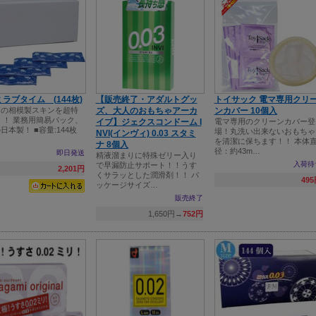
ラブタイム (144枚)
【販売終了・アダルトグッ
トイサック 電マ専用クリ
質の相模製スキンを超特
ズ、大人のおもちゃアーカ
ンカバー 10個入
 ！ 業務用簡易パック、
イブ】ジェクスコンドーム I
電マ専用のクリーンカバー登
日本製！ ■容量:144枚
場！丸洗い出来ないおもちゃ
NVI(インヴィ) 0.03 スタミ
を清潔に保ちます！！ 本体
ナ 8個入
径：約43m…
即日発送
精液溜まりに特殊ゼリー入り
入荷待
で早漏防止サポート！！うす
2,201円
くサラッとした潤滑剤！！ パ
49
ッケージサイズ…
販売終了
1,650円→
752円