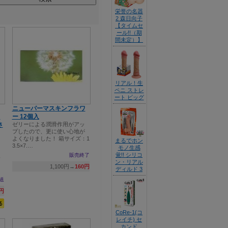
栄誉の名器
2 森日向子
【タイムセ
ール!!（期
間未定）】
リアル！生
ペニ ストレ
ート ビッグ
ニューパーマスキンフラワ
ド
ー 12個入
さ
ゼリーによる潤滑作用がアッ
プしたので、更に使い心地が
よくなりました！ 箱サイズ：1
まるでホン
3.5×7.…
モノ生感
覚!! シリコ
販売終了
ュ
ン・リアル
ジ
1,100円→
160円
ディルド 3
送
5円
CoRe-1(コ
レイチ) セ
カンド