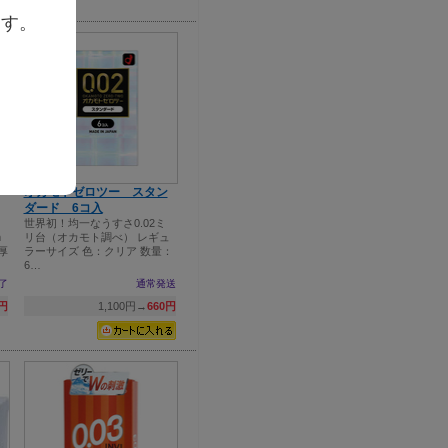
ます。
オカモトゼロツー スタン
ダード 6コ入
世界初！均一なうすさ0.02ミ
m
リ台（オカモト調べ） レギュ
厚
ラーサイズ 色：クリア 数量：
6…
了
通常発送
0円
1,100円→
660円