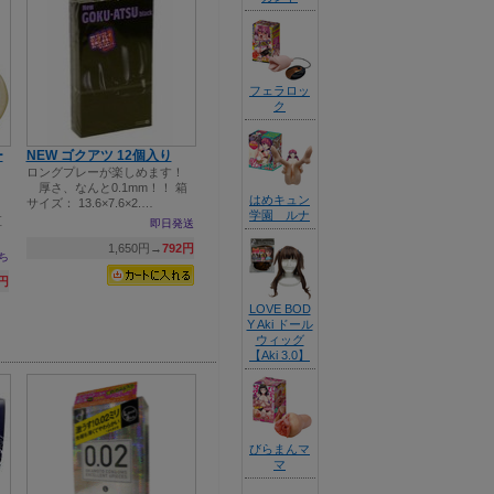
フェラロッ
ク
ー
NEW ゴクアツ 12個入り
ロングプレーが楽しめます！
厚さ、なんと0.1mm！！ 箱
はめキュン
サイズ： 13.6×7.6×2.…
学園 ルナ
直
即日発送
1,650円→
792円
ち
5円
LOVE BOD
Y Aki ドール
ウィッグ
【Aki 3.0】
びらまんマ
マ