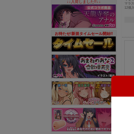
↓↓入荷しました!!↓↓
マラス
12個
お待たせ!新規タイムセール開始!!
【OK
0.0
スタ
世界初
リ台（
ラーサ
1…