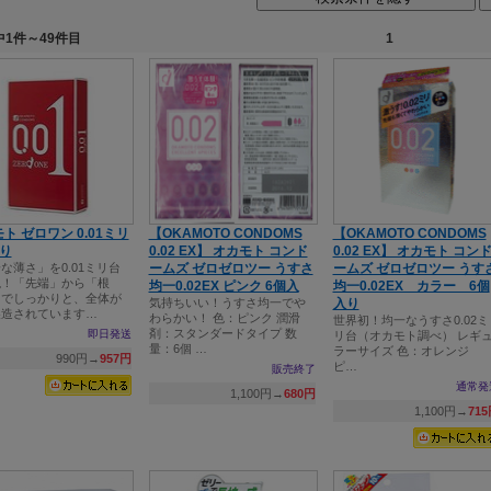
中1件～49件目
1
ト ゼロワン 0.01ミリ
【OKAMOTO CONDOMS
【OKAMOTO CONDOMS
り
0.02 EX】 オカモト コンド
0.02 EX】 オカモト コン
な薄さ」を0.01ミリ台
ームズ ゼロゼロツー うすさ
ームズ ゼロゼロツー うす
現！「先端」から「根
均一0.02EX ピンク 6個入
均一0.02EX カラー 6個
までしっかりと、全体が
気持ちいい！うすさ均一でや
入り
製造されています…
わらかい！ 色：ピンク 潤滑
世界初！均一なうすさ0.02ミ
剤：スタンダードタイプ 数
即日発送
リ台（オカモト調べ） レギ
量：6個 …
ラーサイズ 色：オレン
990円→
957円
ピ…
販売終了
通常発
1,100円→
680円
1,100円→
71