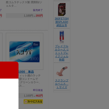
然ゴムラテックス製 潤滑剤/ジ
ェルタ…
了
販売終了
5円
1,100円→
293円
360FETISH
潮SPLASH
網肌女帝
プレイフル
カラーズ リ
ミットブレ
イクジェル
剛覇
ン
スゴうす 1000 単品
0
すぐれたフィット感のラッテ
クス製の薄型コンドームで
スクランブ
す。 仕様：グリーンカラー、
ルペニス
ナチュラルス…
N
Ｌサイズ
な
即日発送
1,100円→
462円
送
5円