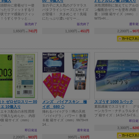
IT 8個入
00 6個入り
3 ヒアルロン酸 10個入り
亀頭部分に密着ゼリー使
女の子に大人気のグラマラス
水性潤滑剤に加えてヒアルロ
ぴったりフィットするリ
バタフライシリーズにLサイズ
ン酸配合ゼリーを塗布 内容
形状でナマ感覚のフィッ
が登場！ 大きめこそ！先端
量：10個 箱サイズ（mm）：
！！うすくサラッと…
にたっぷり濃いゼリー…
W75×H…
販売終了
販売終了
通常発
1,650円→
741円
1,100円→
451円
2,200円→
90
ト ゼロゼロスリー 00
メンズ バイアスキン 極
スゴうす 1000 3パック
ロエ 10個入り
イボ 680 ◇
素肌感覚でスゴうす！ グ
ーンカラー・ナチュラルタイ
エエキス配合の水性潤滑
挿れるバイ○グラ！噂の天然
プ 箱サイズ：14.5×7.5×7.6…
で挿入なめらか。 内容
「バイ○グラ」パワー！ 数量
0個 箱サイズ（mm）：
６枚 箱サイズ（mm）/W79×H
即日発
…
14…
3,300円→
82
即日発送
通常発送
2,200円→
983円
995円→
533円