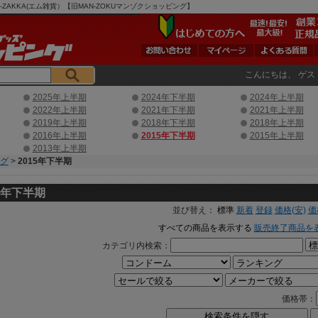
AKKA(エム雑貨）【旧MAN-ZOKUマンゾクショッピング】
こんにちは、 ゲス
2025年上半期
2024年下半期
2024年上半期
2022年上半期
2021年下半期
2021年上半期
2019年上半期
2018年下半期
2018年上半期
2016年上半期
2015年下半期
2015年上半期
2013年上半期
グ
>
2015年下半期
15年下半期
並び替え：
標準
新着
登録
価格(安)
価
すべての商品を表示する
販売終了商品を
カテゴリ内検索：
価格帯：
検索条件を隠す