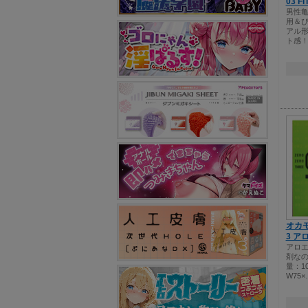
03 F
男性
用＆
アル
ト感
オカモ
3 ア
アロ
剤なの
量：1
W75×