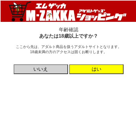
新着情報
新商品
カテゴリ
ご利用ガイド
年齢確認
2023年下半期
あなたは18歳以上ですか？
詳細非表示
ここから先は、アダルト商品を扱うアダルトサイトとなります。
18歳未満の方のアクセスは固くお断りします。
検索
いいえ
はい
カテゴリ
メーカー名を名前順にする
価格帯
円 ～
円