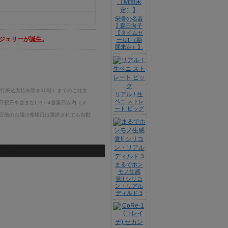
栄誉の名器
2 森日向子
【タイムセ
ジェリーが誕生。
ール!!（期
間未定）】
銀行振込支払を除き10時）までのご注文
リアル！生
ペニ ストレ
日祝日を含まない1～4営業日以内（メ
ート ビッグ
日前のお届け希望日は選択されても自動
まるでホン
モノ生感
覚!! シリコ
ン・リアル
ディルド 3