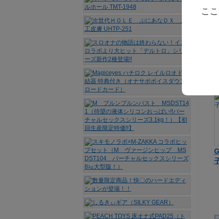
ここ
N
T