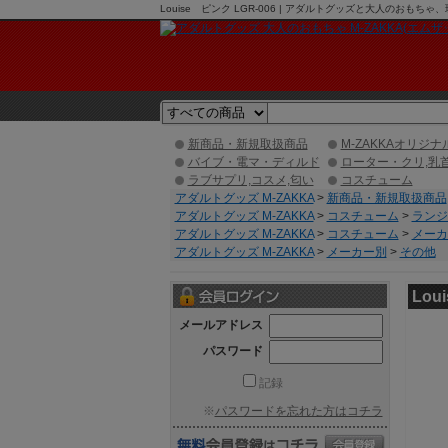
Louise ピンク LGR-006 | アダルトグッズと大人のおも
新商品・新規取扱商品
M-ZAKKAオリジナ
バイブ・電マ・ディルド
ローター・クリ,乳
ラブサプリ,コスメ,匂い
コスチューム
アダルトグッズ M-ZAKKA
>
新商品・新規取扱商品
アダルトグッズ M-ZAKKA
>
コスチューム
>
ランジ
アダルトグッズ M-ZAKKA
>
コスチューム
>
メーカ
アダルトグッズ M-ZAKKA
>
メーカー別
>
その他
Lou
メールアドレス
パスワード
記録
※
パスワードを忘れた方はコチラ