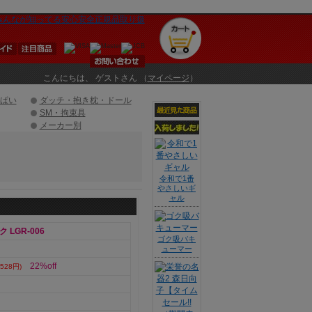
こんにちは、 ゲストさん （
マイページ
）
ぱい
ダッチ・抱き枕・ドール
SM・拘束具
メーカー別
令和で1番
やさしいギ
ャル
ク LGR-006
ゴク吸バキ
ューマー
22%off
528円)