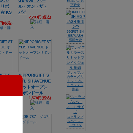
飛んで
GB-800 パー
極真の口 宮
下玲奈
イリボ
ル・オン・ザ・
赤 KS
パイ
2,203円(税込)
8円(税込)
360FETISH
潮SPLASH
網肌女帝
プレイフル
IFT S
NIPPORIGIFT S
カラーズ リ
VENUE
TYLISH AVENUE
ミットブレ
イクジェル
チェス
ドットオープン
剛覇
リボンドール
2円(税込)
1,578円(税込)
スクランブ
ルペニス
Ｌサイズ