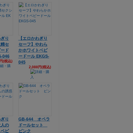
わぎり
【エロかわぎり
妖精セ
セーフ】やわら
ビード
かホワイトベビ
-046
ードール EKGS-
0円(税込)
045
2,088円(税込)
わぎり
GB-644 オペラ
大人の
ドールセット
スベビ
ピンク