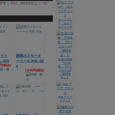
9文字 ＝
50pt
、100文字以上 ＝
100
セーフブル
ー セルフ
スティック
ナイト
誘惑のスモーキ
名器の品格
-028
ーベール KSL-02
「下付名
7円(税込)
4
器」【タイ
1,020円(税込)
ムセール!!
（期間未
定）】
Aria アリア
ブラック