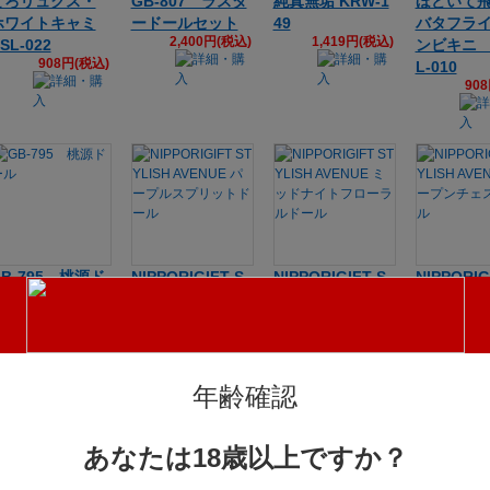
とろリュクス・
GB-807 ラスタ
純真無垢 KRW-1
ほどいて
ホワイトキャミ
ードールセット
49
バタフラ
2,400円(税込)
1,419円(税込)
SL-022
ンビキニ 
908円(税込)
L-010
90
GB-795 桃源ド
NIPPORIGIFT S
NIPPORIGIFT S
NIPPORIG
ール
TYLISH AVENUE
TYLISH AVENUE
TYLISH A
2,014円(税込)
パープルスプリ
ミッドナイトフ
オープン
ットドール
ローラルドール
トドール
1,310円(税込)
2,201円(税込)
1,72
年齢確認
あなたは18歳以上ですか？