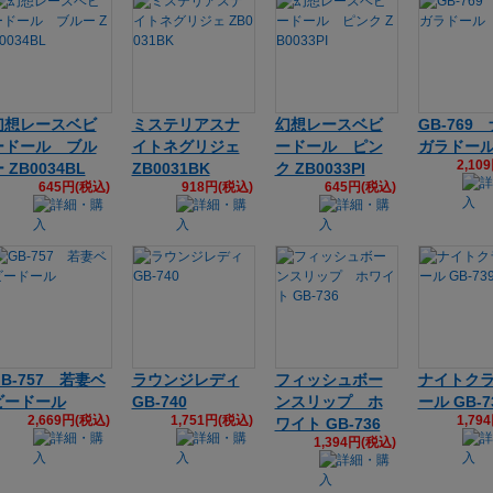
幻想レースベビ
ミステリアスナ
幻想レースベビ
GB-769
ードール ブル
イトネグリジェ
ードール ピン
ガラドー
2,10
 ZB0034BL
ZB0031BK
ク ZB0033PI
645円(税込)
918円(税込)
645円(税込)
GB-757 若妻ベ
ラウンジレディ
フィッシュボー
ナイトク
ビードール
GB-740
ンスリップ ホ
ール GB-7
2,669円(税込)
1,751円(税込)
1,79
ワイト GB-736
1,394円(税込)