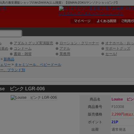
ちゃ、玩具の激安通販ショップのM-ZAKKA(エム雑貨）【旧MAN-ZOKUマンゾクショッピング】
ル
アダルトグッズ実演販売
ローション・クリーナー
オナホール・おっ
首責め
コンドーム
アナル
サポートグッズ
書籍・雑貨
業務用
セール!
>
新商品
ェリー
>
キャミソール、ベビードール
ー、ブランド別
ise ピンク LGR-006
商品名
Louise ピン
商品番号
F10308
販売価格
2,299円
(税込2,
ポイント
21P
出荷
通常発送