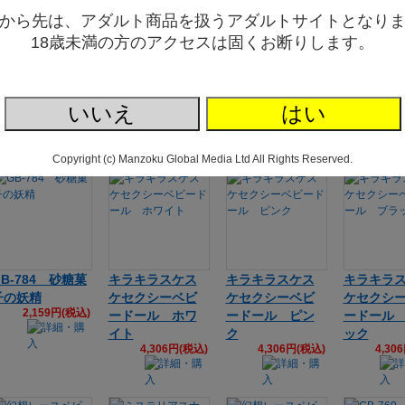
から先は、アダルト商品を扱うアダルトサイトとなり
18歳未満の方のアクセスは固くお断りします。
IPPORIGIFT S
NIPPORIGIFT S
NIPPORIGIFT S
NIPPORIG
YLISH AVENUE
TYLISH AVENUE
TYLISH AVENUE
TYLISH A
テンプテーショ
ハートドットド
ティンカーベル
レーシー
ンドール
ール
ドール
ードドー
いいえ
はい
1,914円(税込)
1,722円(税込)
1,531円(税込)
1,53
Copyright (c) Manzoku Global Media Ltd All Rights Reserved.
GB-784 砂糖菓
キラキラスケス
キラキラスケス
キラキラ
子の妖精
ケセクシーベビ
ケセクシーベビ
ケセクシ
2,159円(税込)
ードール ホワ
ードール ピン
ードール
イト
ク
ック
4,306円(税込)
4,306円(税込)
4,30