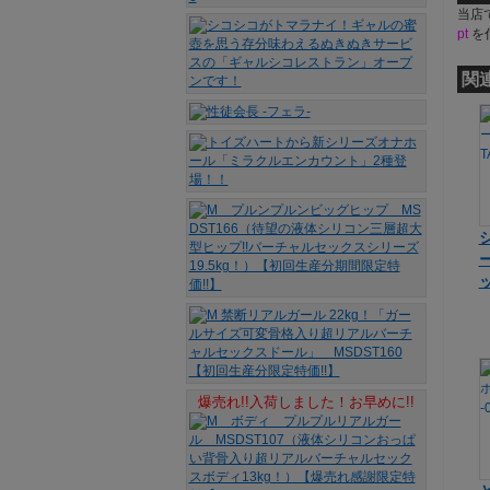
当店
pt
を
関
ッ
爆売れ!!入荷しました！お早めに!!