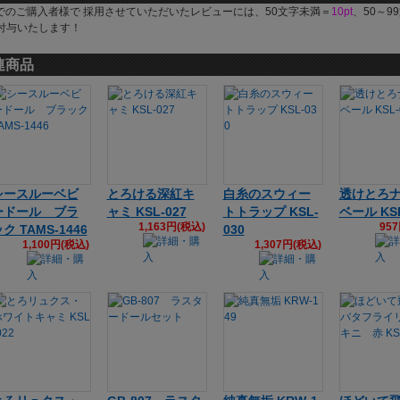
でのご購入者様で 採用させていただいたレビューには、50文字未満＝
10pt
、50～9
付与いたします！
連商品
シースルーベビ
とろける深紅キ
白糸のスウィー
透けとろ
ードール ブラ
ャミ KSL-027
トトラップ KSL-
ベール KSL
1,163円(税込)
95
ク TAMS-1446
030
1,100円(税込)
1,307円(税込)