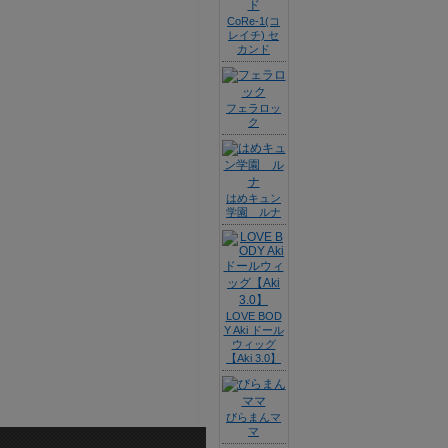
CoRe-1(コ
レイチ) セ
カンド
フェラロッ
ク
はめキュン
学園 ルナ
LOVE BOD
Y Aki ドール
ウィッグ
【Aki 3.0】
びらまんマ
マ