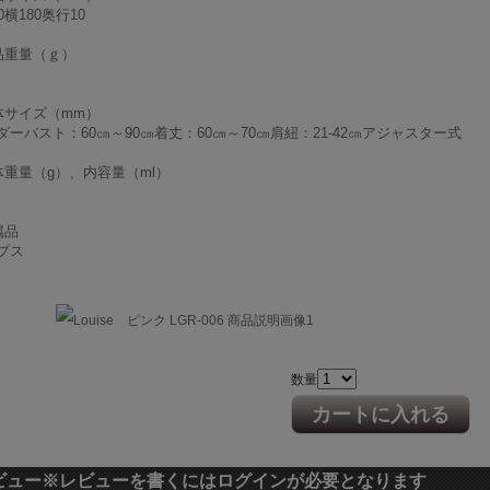
0横180奥行10
品重量（ｇ）
体サイズ（mm）
ダーバスト：60㎝～90㎝着丈：60㎝～70㎝肩紐：21-42㎝アジャスター式
体重量（g）、内容量（ml）
属品
プス
数量
カートに入れる
ビュー
※レビューを書くにはログインが必要となります