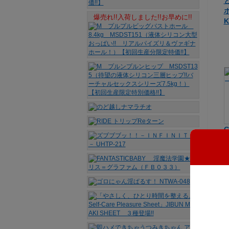
爆売れ!!入荷しました!!お早めに!!
K