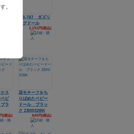
ます。
IFT S
GB-787 ダズリ
VENUE
ングドール
2,151円(税込)
レオパ
ル
1円(税込)
スケス
花モチーフをち
ーベビ
りばめたベビー
 ブラ
ドール ブラッ
ク ZB0032BK
6円(税込)
645円(税込)