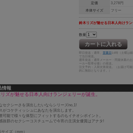
定価
3,278円
本体サイズ
フリー
鈴木リズが魅せる日本人向けラン
数量
カートに入れる
即日発送：通常、
営業日
14時（土曜は
で当日発送。
通常発送：通常メーカー・問屋休業の土
ーカー取寄せ後）の発送。
注文予約：入荷次第発送。（お届け可能
的に無効となります。）
品情報
木リズが魅せる日本人向けランジェリーが誕生。
なセクシーさを演出したいならシリーズno,1!
スがコケティッシュにあなたを演出します。
整可能で様々な体型にフィットするのもイチオシポイント。
感抜群のセクシーコスチュームで今宵の主演女優賞はアナタ!
品サイズ（mm）