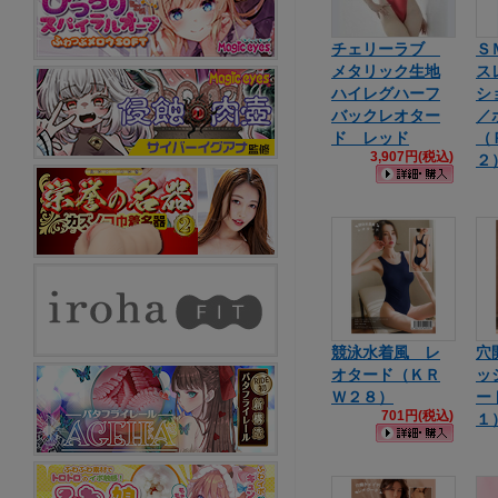
チェリーラブ
Ｓ
メタリック生地
ス
ハイレグハーフ
シ
バックレオター
／
ド レッド
（
3,907円(税込)
２
競泳水着風 レ
穴
オタード（ＫＲ
ッ
Ｗ２８）
ー
701円(税込)
１