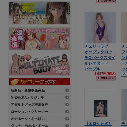
チェリーラブ
チ
オープンクロッ
フ
チOバックスタイ
ン
ルレオタード
ー
パープル
ッ
3,987円(税込)
ド
新商品・新規取扱商品
M-ZAKKAオリジナル
アダルトグッズ実演販売
ローション・クリーナー
オナホール・おっぱい
【エロかわぎり
チ
ダッチ・抱き枕・ドール