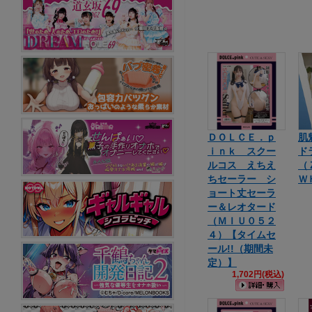
ＤＯＬＣＥ．ｐ
肌
ｉｎｋ スクー
ド
ルコス えちえ
（
ちセーラー シ
Ｗ
ョート丈セーラ
ー＆レオタード
（ＭＩＵ０５２
４）【タイムセ
ール!!（期間未
定）】
1,702円(税込)