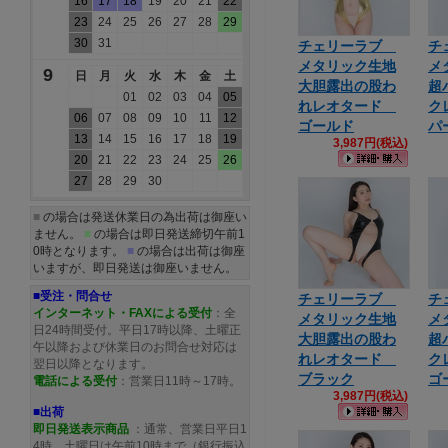
16
17
18
19
20
21
22
23
24
25
26
27
28
29
30
31
チェリーラブ
チ
メタリック生地
メ
9
日
月
火
水
木
金
土
大胆露出の股わ
超
01
02
03
04
05
れレオタード
ク
06
07
08
09
10
11
12
ゴールド
パ
13
14
15
16
17
18
19
3,987円(税込)
20
21
22
23
24
25
26
27
28
29
30
■
の場合は発送休業日の為出荷は御座い
ません。
■
の場合は即日発送締切午前1
0時となります。
■
の場合は出荷は御座
いますが、即日発送は御座いません。
■受注・問合せ
チェリーラブ
チ
インターネット・FAXによる受付
：全
メタリック生地
メ
日24時間受付。平日17時以降、土曜正
大胆露出の股わ
超
午以降および休業日のお問合せ対応は
れレオタード
ク
翌日以降となります。
ブラック
ゴ
電話による受付
：営業日11時～17時。
3,987円(税込)
■出荷
即日発送表示商品
：通常、営業日平日1
4時、土曜日は午前10時まで（銀行振込