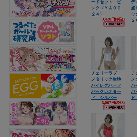
ードセット ピ
デ
ンク（ＹＡ００
点
２４）
ッ
3,428円(税込)
２
チェリーラブ
チ
メタリック生地
メ
ハイレグハーフ
ハ
バックレオター
バ
ド シルバー
ド
3,907円(税込)