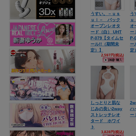
うすい。－ｕｓ
う
ｕｉ－ バック
ｕ
オープンレオタ
オ
ード（白） UHT
ー
P-079【タイムセ
P
ール!!（期間未
ー
定）】
定
2,597円(税込)
しっとりと肌な
2
じみの良い2way
ハ
ストレッチレオ
ー
タード ホワイ
ト
3,828円(税込)