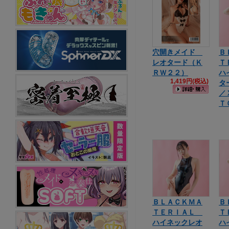
穴開きメイド
Ｂ
レオタード（Ｋ
Ｔ
ＲＷ２２）
ハ
1,419円(税込)
タ
／
Ｔ
ＢＬＡＣＫＭＡ
Ｂ
ＴＥＲＩＡＬ
Ｔ
ハイネックレオ
ハ