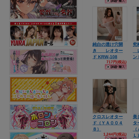
純白の透け穴開
究
き レオター
レ
ド KRW-108
ン 
717円(税込)
クロスレオター
美
ド（ＹＡ００４
タ
８）
（
1,244円(税込)
Ｌ