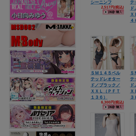
シーニンフ
テ
2,517円(税込)
ド
Ｘ
４
ＳＭ１４５ベル
Ｓ
テッドレオター
テ
ド／ブラック／
ド
ＸＸＬ（ＰＦＴ
Ｘ
１３６）
３
6,300円(税込)