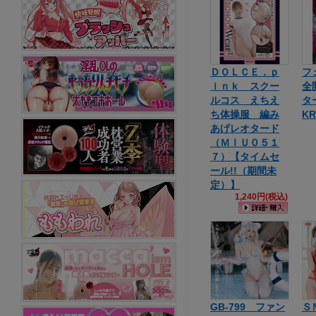
ＤＯＬＣＥ．ｐ
フ
ｉｎｋ スクー
全
ルコス えちえ
タ
ち体操服 編み
KR
あげレオタード
（ＭＩＵ０５１
７）【タイムセ
ール!!（期間未
定）】
1,240円(税込)
GB-799 ファン
Ｓ