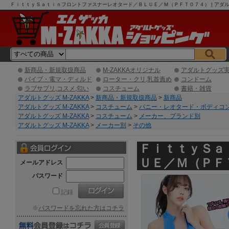
ＦｉｔｔｙＳａｔｉｎフロントファスナーレオタード／ＢＬＵＥ／Ｍ（ＰＦＴ０７４） | アダルト
新商品・新規取扱商品
M-ZAKKAオリジナル
アダルトグッズ
バイブ・電マ・ディルド
ローター・クリ,乳首責め
コンドーム
ラブサプリ,コスメ,匂い
コスチューム
書籍・雑貨
アダルトグッズ M-ZAKKA
>
新商品・新規取扱商品
>
新商品
アダルトグッズ M-ZAKKA
>
コスチューム
>
バニー・レオタード・ボディコ
アダルトグッズ M-ZAKKA
>
コスチューム
>
メーカー、ブランド別
アダルトグッズ M-ZAKKA
>
メーカー別
>
その他
ＦｉｔｔｙＳａ
ＵＥ／Ｍ（ＰＦ
メールアドレス
パスワード
記録
※
パスワードを忘れた方はコチラ