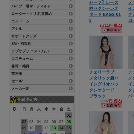
セーフ】レース
メ
バイブ・電マ・ディルド
柄セクシーレオ
イ
ローター・クリ,乳首責め
タード EKGS-01
ク
3
ロ
コンドーム
2,711円(税込)
アナル
サポートグッズ
SM・拘束具
ラブサプリ,コスメ,匂い
コスチューム
書籍・雑貨
チェリーラブ
チ
業務用
メタリック超ハ
メ
セール!
イレグリオバッ
イ
メーカー別
クレオタード
ク
ブラック
パ
3,907円(税込)
8
日
月
火
水
木
金
土
01
02
03
04
05
06
07
08
09
10
11
12
13
14
15