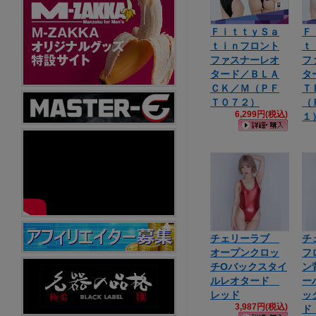
ＦｉｔｔｙＳａ
Ｆ
ｔｉｎフロント
ｔ
ファスナーレオ
フ
タード／ＢＬＡ
タ
ＣＫ／Ｍ（ＰＦ
Ｔ
Ｔ０７２）
（
6,299円(税込)
１
チェリーラブ
チ
オープンクロッ
フ
チOバックスタイ
ン
ルレオタード
ー
レッド
ッ
3,987円(税込)
ド