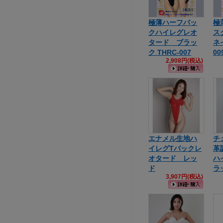
極薄ハーフバッ
極
クハイレグレオ
ス
タード ブラッ
ネ
ク THRC-007
00
2,908円(税込)
エナメル生地ハ
チ
イレグTバックレ
革
オタード レッ
ハ
ド
ラ
3,907円(税込)