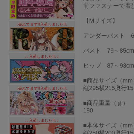
前ファスナーで着
【Mサイズ】
↓売れてます!!入荷しました!!↓
アンダーバスト 62
バスト 79～85c
↓↓入荷しました!!↓↓
ヒップ 87～93c
■商品サイズ（mm
縦295横215奥行15
↓売れてます!!入荷しました!!↓
■商品重量（ｇ）
180
↓↓入荷しました!!↓↓
■本体サイズ（mm
縦250横200奥行15