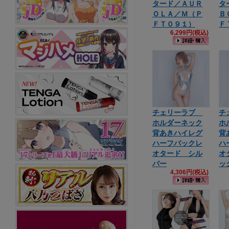
タード／ＡＵＲ
タ
ＯＬＡ／Ｍ（Ｐ
Ｂ
ＦＴ０９１）
Ｆ
6,299円(税込)
チェリーラブ
チ
ホルダーネック
ホ
背あきハイレグ
背
ハーフバックレ
ハ
オタード シル
オ
バー
ッ
4,306円(税込)