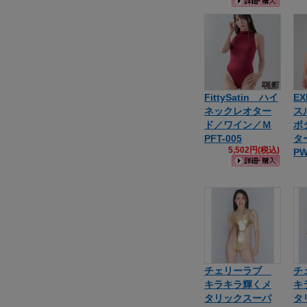
FittySatin ハイ
EX
ネックレオター
ス
ド／ワイン／Ｍ
ボ
PFT-005
タ
5,502円(税込)
PW
チェリーラブ
チ
キラキラ輝くメ
キ
タリックスーパ
タ