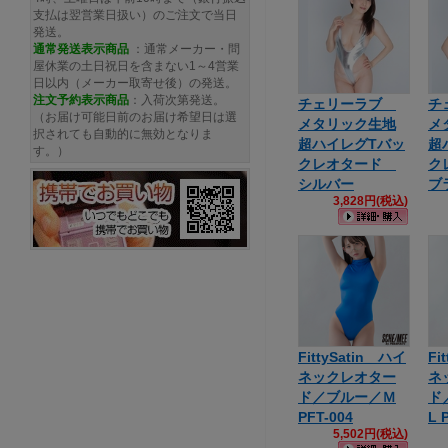
支払は翌営業日扱い）のご注文で当日
発送。
通常発送
表示商品
：通常メーカー・問
屋休業の土日祝日を含まない1～4営業
日以内（メーカー取寄せ後）の発送。
注文予約
表示商品
：入荷次第発送。
チェリーラブ
チ
（お届け可能日前のお届け希望日は選
メタリック生地
メ
択されても自動的に無効となりま
超ハイレグTバッ
超
す。）
クレオタード
ク
シルバー
ブ
3,828円(税込)
FittySatin ハイ
Fi
ネックレオター
ネ
ド／ブルー／Ｍ
ド
PFT-004
L 
5,502円(税込)