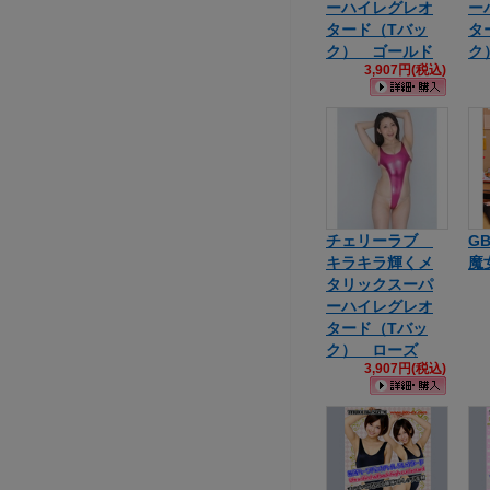
ーハイレグレオ
ー
タード（Tバッ
タ
ク） ゴールド
ク
3,907円(税込)
チェリーラブ
G
キラキラ輝くメ
魔
タリックスーパ
ーハイレグレオ
タード（Tバッ
ク） ローズ
3,907円(税込)