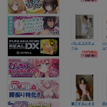
バレエコスチュ
ハ
ーム
ュ
709円(税込)
魅了するレオタ
目