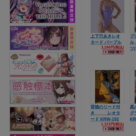
上下穴あきレオ
プ
タード パープル
ル
3,190円(税込)
ツ(
背徳のリード付
黒
き レオタ
グ
ード KRW-192
KR
1,323円(税込)