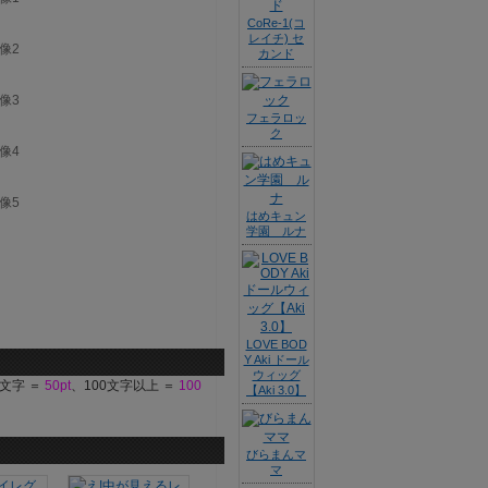
CoRe-1(コ
レイチ) セ
カンド
フェラロッ
ク
はめキュン
学園 ルナ
LOVE BOD
Y Aki ドール
ウィッグ
9文字 ＝
50pt
、100文字以上 ＝
100
【Aki 3.0】
びらまんマ
マ