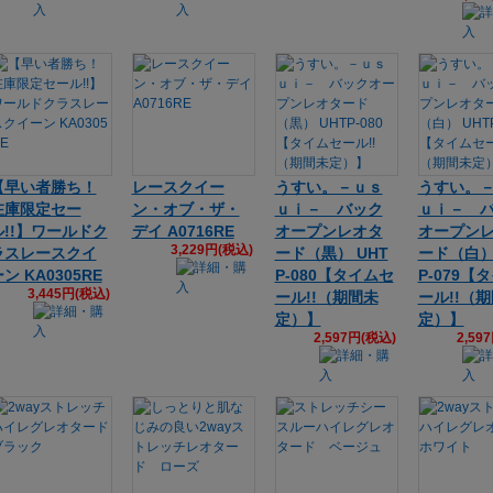
【早い者勝ち！
レースクイー
うすい。－ｕｓ
うすい。
在庫限定セー
ン・オブ・ザ・
ｕｉ－ バック
ｕｉ－ 
ル!!】ワールドク
デイ A0716RE
オープンレオタ
オープン
3,229円(税込)
ラスレースクイ
ード（黒） UHT
ード（白）
ン KA0305RE
P-080【タイムセ
P-079【
3,445円(税込)
ール!!（期間未
ール!!（
定）】
定）】
2,597円(税込)
2,59