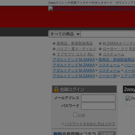
2wayストレッチ前後ファスナー付きレオタード ホワイト | ア
新商品・新規取扱商品
M-ZAKKAオリジナ
バイブ・電マ・ディルド
ローター・クリ,乳
ラブサプリ,コスメ,匂い
コスチューム
アダルトグッズ M-ZAKKA
>
新商品・新規取扱商品
アダルトグッズ M-ZAKKA
>
コスチューム
>
バニー
アダルトグッズ M-ZAKKA
>
コスチューム
>
メーカ
アダルトグッズ M-ZAKKA
>
メーカー別
>
トアミ/T
2w
メールアドレス
パスワード
記録
※
パスワードを忘れた方はコチラ