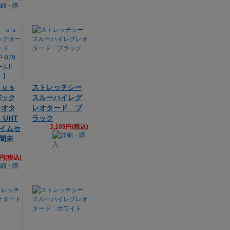
－ｕｓ
ストレッチシー
バック
スルーハイレグ
レオタ
レオタード ブ
 UHT
ラック
3,109円(税込)
タイムセ
期間未
7円(税込)