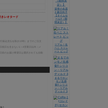
栄誉の名器
2 森日向子
【タイムセ
付きレオタード
ール!!（期
間未定）】
銀行振込支払を除き10時）までのご注文
リアル！生
日祝日を含まない1～4営業日以内（メ
ペニ ストレ
ート ビッグ
日前のお届け希望日は選択されても自動
まるでホン
モノ生感
覚!! シリコ
ン・リアル
ディルド 3