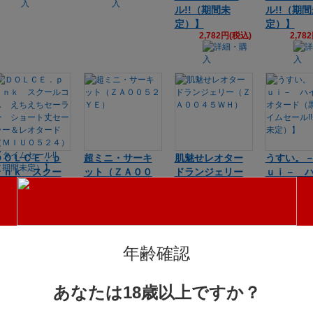
ル!!（期間未
ル!!（期
定）】
定）】
2,782円(税込)
2,78
ＤＯＬＣＥ．ｐ
超ミニ・サーキ
肌魅せレオター
うすい。
ｉｎｋ スクー
ット（ＺＡ００
ドランジェリー
ｕｉ－ 
ルコス えちえ
５２ＹＥ）
（ＺＡ００４５
グレオタ
2,934円(税込)
ちセーラー シ
ＷＨ）
（黒）【
1,339円(税込)
ョート丈セーラ
セール!!
ー＆レオタード
定）】
2,78
（ＭＩＵ０５２
年齢確認
４）【タイムセ
ール!!（期間未
定）】
あなたは18歳以上ですか？
1,702円(税込)