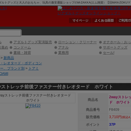
ダルトグッズと大人のおもちゃ、玩具の激安通販ショップのM-ZAKKA(エム雑貨）【旧MAN-ZOKU
ル
アダルトグッズ実演販売
ローション・クリーナー
オナホール・おっ
首責め
コンドーム
アナル
サポートグッズ
書籍・雑貨
業務用
セール!
>
新商品
・レオタード・ボディコン
ー、ブランド別
>
トアミ
OAMI
ayストレッチ前後ファスナー付きレオタード ホワイト
2wayスト
商品名
ド ホワイト
商品番号
F8409
販売価格
3,710円
(税込4,
ポイント
37P