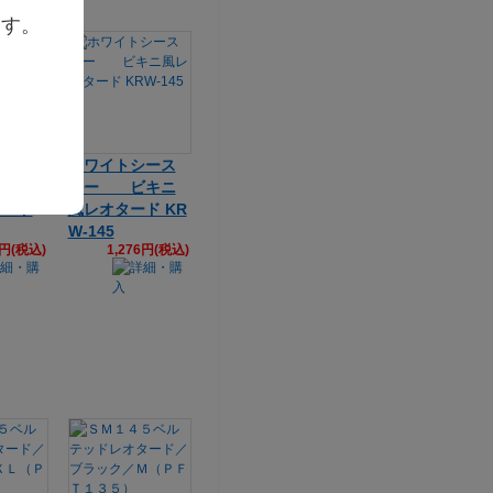
ます。
ッシュ
ホワイトシース
きガー
ルー ビキニ
タード
風レオタード KR
W-145
6円(税込)
1,276円(税込)