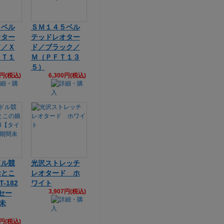
５ベル
ＳＭ１４５ベル
オター
テッドレオター
ド／Ｘ
ド／ブラック／
ＦＴ１
Ｍ（ＰＦＴ１３
５）
0円(税込)
6,300円(税込)
ドル競
光沢ストレッチ
おとこ
レオタード ホ
-182
ワイト
3,907円(税込)
セー
間未
9円(税込)