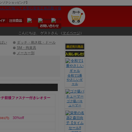
マンゾクショッピング】
こんにちは、 ゲストさん （
マイページ
）
ぱい
ダッチ・抱き枕・ドール
SM・拘束具
メーカー別
令和で1番
やさしいギ
ャル
レッチ前後ファスナー付きレオター
ゴク吸バキ
ューマー
30%off
081円)