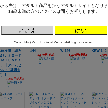
から先は、アダルト商品を扱うアダルトサイトとなり
18歳未満の方のアクセスは固くお断りします。
いいえ
はい
ＤＯＬＣＥ．ｐ
究極シースルー
ブラックシース
フェティ
ｉｎｋ スクー
ハイレグ ボ
ルー ビキニ
全開 穴開
Copyright (c) Manzoku Global Media Ltd All Rights Reserved.
ルコス えちえ
ディスーツ KRW
風レオタード KR
ターレオ
ち体操服 編み
-144
W-146
KRW-142
1,276円(税込)
1,276円(税込)
2,09
あげレオタード
（ＭＩＵ０５１
７）【タイムセ
ール!!（期間未
定）】
1,240円(税込)