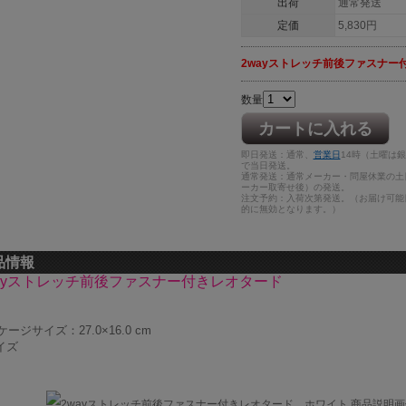
出荷
通常発送
定価
5,830円
2wayストレッチ前後ファスナー
数量
カートに入れる
即日発送：通常、
営業日
14時（土曜は
で当日発送。
通常発送：通常メーカー・問屋休業の土
ーカー取寄せ後）の発送。
注文予約：入荷次第発送。（お届け可能
的に無効となります。）
品情報
ayストレッチ前後ファスナー付きレオタード
ージサイズ：27.0×16.0 cm
イズ