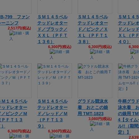
GB-799 ファン
ＳＭ１４５ベル
ＳＭ１４５ベル
ＳＭ１４
シーニンフ
テッドレオター
テッドレオター
テッドレ
2,517円(税込)
ド／ブラック／
ド／ピンク／Ｘ
ド／レッ
ＸＸＬ（ＰＦＴ
ＸＬ（ＰＦＴ１
ＸＬ（Ｐ
１３６）
３８）
４０）
6,300円(税込)
6,300円(税込)
6,30
ＳＭ１４５ベル
ＳＭ１４５ベル
グラドル競泳水
牛柄グラ
テッドレオター
テッドレオター
着 おとこの娘
泳水着 
ド／ピンク／Ｍ
ド／レッド／Ｍ
用 TMT-1823
の娘用 TMT
3,080円(税込)
（ＰＦＴ１３
（ＰＦＴ１３
4【タイム
７）
９）
ル!!（期
6,300円(税込)
6,300円(税込)
定）】
2,63