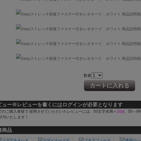
数量
カートに入れる
ビュー
※レビューを書くにはログインが必要となります
でのご購入者様で 採用させていただいたレビューには、50文字未満＝
10pt
、50～9
付与いたします！
連商品