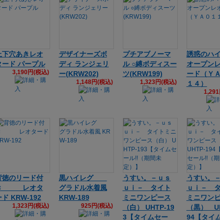
上下穴あきレオ
デザイナーズボ
プチアブノーマ
誘惑のハ
タード パープル
ディ ランジェリ
ル ○縛ボディスー
オープン
3,190円(税込)
ー(KRW202)
ツ(KRW199)
ード（Ｙ
1,148円(税込)
1,323円(税込)
１４）
1,29
背徳のリード付
黒ハイレグ
うすい。－ｕｓ
うすい。
き レオタ
グラドル水着風
ｕｉ－ タイト
ｕｉ－ 
ド KRW-192
KRW-189
ミニワンピース
ミニワン
1,323円(税込)
925円(税込)
（白） UHTP-19
（黒） UH
3【タイムセー
94【タイ