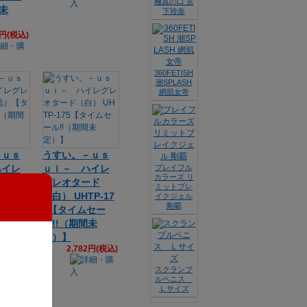
極真の口 宮
間未
下玲奈
2円(税込)
360FETISH
潮SPLASH
網肌女帝
－ｕｓ
うすい。－ｕｓ
ハイレ
ｕｉ－ ハイレ
プレイフル
カラーズ リ
ード
グレオタード
ミットブレ
タイム
（白） UHTP-17
イクジェル
剛覇
（期間未
5【タイムセー
ル!!（期間未
2円(税込)
定）】
2,782円(税込)
スクランブ
ルペニス
Ｌサイズ