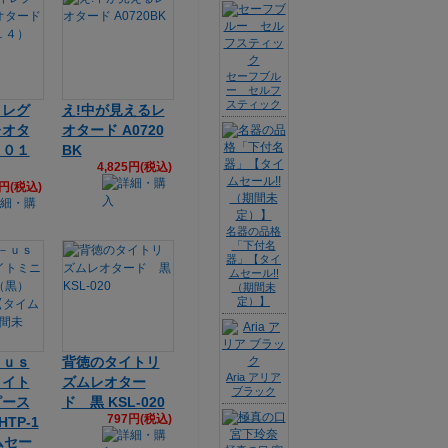
セーフブル
ー セルフ
スティック
イレグ
え!中が見えるレ
レオタ
オタード A0720
Ａ０１
BK
4,825円(税込)
1円(税込)
名器の品格
「下付名
器」【タイ
ムセール!!
（期間未
定）】
－ｕｓ
背徳のタイトリ
Aria アリア
タイト
ズムレオター
ブラック
ピース
ド 黒 KSL-020
797円(税込)
TP-1
ムセー