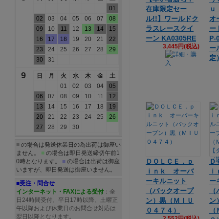
01
在庫限定セー
ｕ
ル!!】ワールドク
オ
02
03
04
05
06
07
08
ラスレースクイ
ー
09
10
11
12
13
14
15
ーン KA0305RE
P
16
17
18
19
20
21
22
3,445円(税込)
ー
23
24
25
26
27
28
29
定
30
31
9
日
月
火
水
木
金
土
01
02
03
04
05
06
07
08
09
10
11
12
13
14
15
16
17
18
19
20
21
22
23
24
25
26
27
28
29
30
■
の場合は発送休業日の為出荷は御座い
ません。
■
の場合は即日発送締切午前1
ＤＯＬＣＥ．ｐ
Ｄ
0時となります。
■
の場合は出荷は御座
いますが、即日発送は御座いません。
ｉｎｋ オーバ
ｉ
ーキルニット
ー
■受注・問合せ
（バックオープ
（
インターネット・FAXによる受付
：全
日24時間受付。平日17時以降、土曜正
ン）黒（ＭＩＵ
ン
午以降および休業日のお問合せ対応は
０４７４）
（
翌日以降となります。
2,552円(税込)