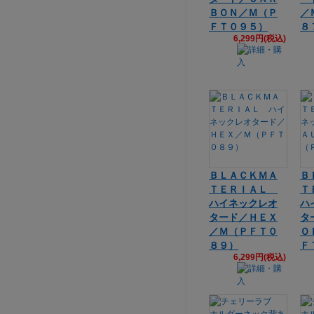
ＢＯＮ／Ｍ（Ｐ
／
ＦＴ０９５）
８
6,299円(税込)
ＢＬＡＣＫＭＡ
Ｂ
ＴＥＲＩＡＬ
Ｔ
ハイネックレオ
ハ
タード／ＨＥＸ
タ
／Ｍ（ＰＦＴ０
Ｏ
８９）
Ｆ
6,299円(税込)