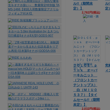
ル!!（期間未
ル
定）】
定
2,782円(税込)
ＤＯＬＣＥ．ｐ
究
ｉｎｋ オーバ
ィコ
ーキルニット
（フロントカー
テントップス）
白（ＭＩＵ０
５３７）【タイ
ムセール!!（期間
未定）】
2,032円(税込)