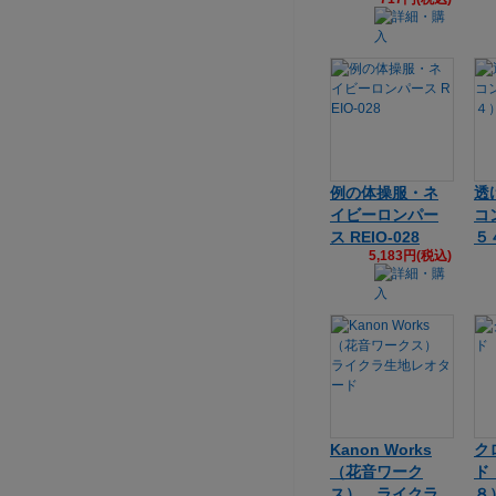
例の体操服・ネ
透
イビーロンパー
コ
ス REIO-028
５
5,183円(税込)
Kanon Works
ク
（花音ワーク
ド
ス） ライクラ
８