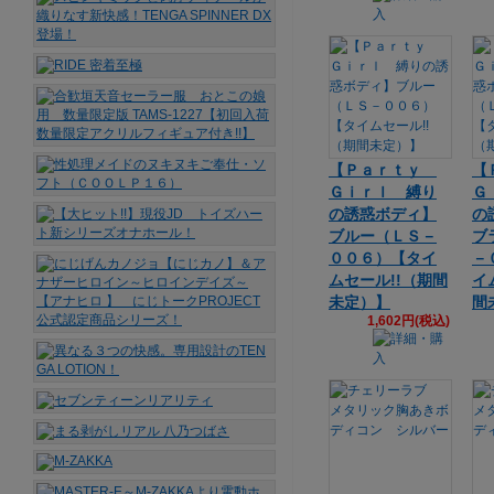
【Ｐａｒｔｙ
【
Ｇｉｒｌ 縛り
Ｇ
の誘惑ボディ】
の
ブルー（ＬＳ－
ブ
００６）【タイ
－
ムセール!!（期間
イ
未定）】
間
1,602円(税込)