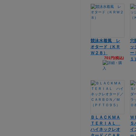
競泳水着風 レ
穴
オタード（ＫＲ
ッ
Ｗ２８）
ー
701円(税込)
１
ＢＬＡＣＫＭＡ
Ｗ
ＴＥＲＩＡＬ
Ｓ
ハイネックレオ
イ
タード／ＣＡＲ
ー