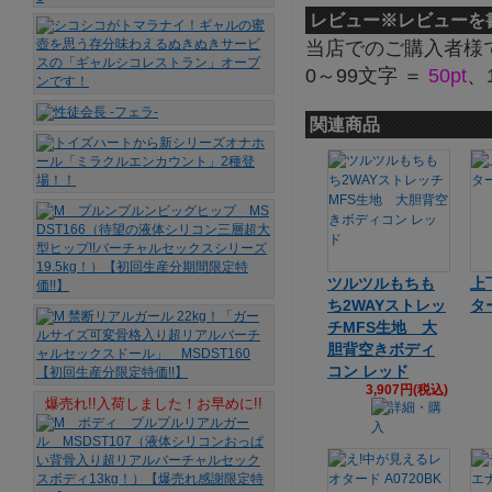
レビュー
※レビューを
当店でのご購入者様
0～99文字 ＝
50pt
、
関連商品
ツルツルもちも
上
ち2WAYストレッ
タ
チMFS生地 大
胆背空きボディ
コン レッド
3,907円(税込)
爆売れ!!入荷しました！お早めに!!