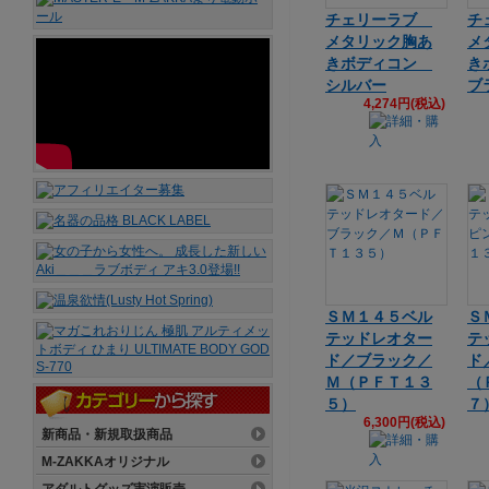
チェリーラブ
チ
メタリック胸あ
メ
きボディコン
き
シルバー
ブ
4,274円(税込)
ＳＭ１４５ベル
Ｓ
テッドレオター
テ
ド／ブラック／
ド
Ｍ（ＰＦＴ１３
（
５）
７
6,300円(税込)
新商品・新規取扱商品
M-ZAKKAオリジナル