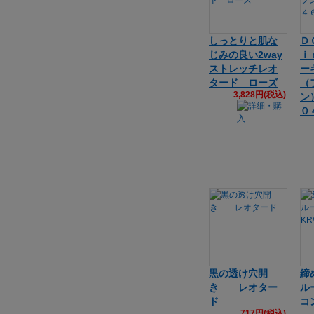
しっとりと肌な
Ｄ
じみの良い2way
ｉ
ストレッチレオ
ー
タード ローズ
（
3,828円(税込)
ン
０
黒の透け穴開
締
き レオター
ル
ド
コン
717円(税込)