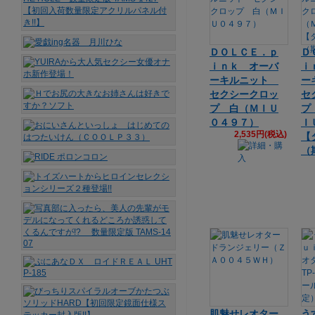
ＤＯＬＣＥ．ｐ
Ｄ
ｉｎｋ オーバ
ｉ
ーキルニット
ー
セクシークロッ
セ
プ 白（ＭＩＵ
プ
０４９７）
Ｉ
2,535円(税込)
【
（
肌魅せレオター
う