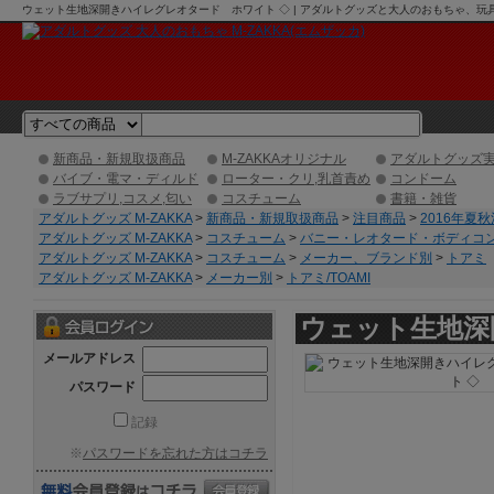
ウェット生地深開きハイレグレオタード ホワイト ◇ | アダルトグッズと大人のおもちゃ、玩具の
新商品・新規取扱商品
M-ZAKKAオリジナル
アダルトグッズ
バイブ・電マ・ディルド
ローター・クリ,乳首責め
コンドーム
ラブサプリ,コスメ,匂い
コスチューム
書籍・雑貨
アダルトグッズ M-ZAKKA
>
新商品・新規取扱商品
>
注目商品
>
2016年夏
アダルトグッズ M-ZAKKA
>
コスチューム
>
バニー・レオタード・ボディコ
アダルトグッズ M-ZAKKA
>
コスチューム
>
メーカー、ブランド別
>
トアミ
アダルトグッズ M-ZAKKA
>
メーカー別
>
トアミ/TOAMI
ウェット生地深
メールアドレス
パスワード
記録
※
パスワードを忘れた方はコチラ