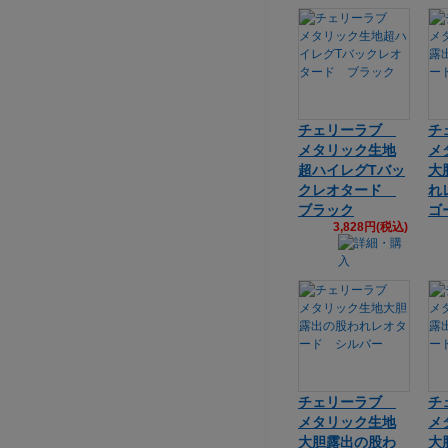
チェリーラブ
チ
メタリック生地
メ
超ハイレグTバッ
大
クレオタード
れ
ブラック
ゴ
3,828円(税込)
チェリーラブ
チ
メタリック生地
メ
大胆露出の股わ
大