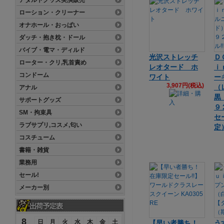
アダルトグッズ実演販売
ローション・クリーナー
オナホール・おっぱい
ダッチ・抱き枕・ドール
バイブ・電マ・ディルド
光沢ストレッチ
Ｄ
ローター・クリ,乳首責め
レオタード ホ
ｉ
コンドーム
ワイト
ー
3,907円(税込)
（
アナル
黒
サポートグッズ
９
SM・拘束具
セ
ラブサプリ,コスメ,匂い
定
コスチューム
書籍・雑貨
業務用
セール!
メーカー別
8
日
月
火
水
木
金
土
【早い者勝ち！
う