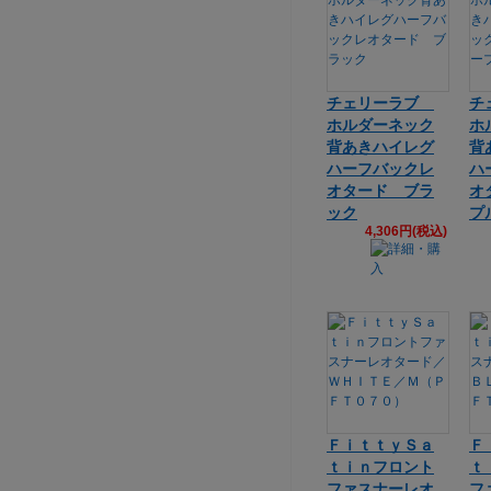
チェリーラブ
チ
ホルダーネック
ホ
背あきハイレグ
背
ハーフバックレ
ハ
オタード ブラ
オ
ック
プ
4,306円(税込)
ＦｉｔｔｙＳａ
Ｆ
ｔｉｎフロント
ｔ
ファスナーレオ
フ