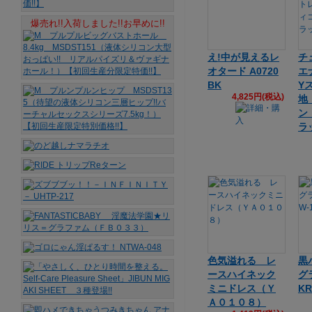
爆売れ!!入荷しました!!お早めに!!
え!中が見えるレ
チ
オタード A0720
エ
BK
Y
4,825円(税込)
地
ン
ラ
色気溢れる レ
黒
ースハイネック
グ
ミニドレス（Ｙ
KR
Ａ０１０８）