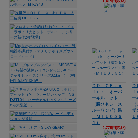
1,419円(税込)
ＤＯＬＣＥ．ｐ
Ｄ
ｉｎｋ オーバ
ｉ
ーキルニット
ー
（腰ひもシース
（
ルーワンピ）黒
ザ
（ＭＩＵ０５５
Ｕ
１）
2,775円(税込)