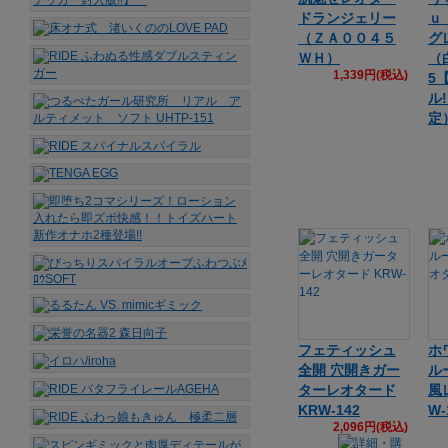
ドランジェリー
ｕ
（ＺＡ００４５
グ
ＷＨ）
（白
1,339円(税込)
5
ル
定
フェティッシュ
ホ
全開 穴開きガー
ル
ターレオタード
風
KRW-142
W-
2,096円(税込)