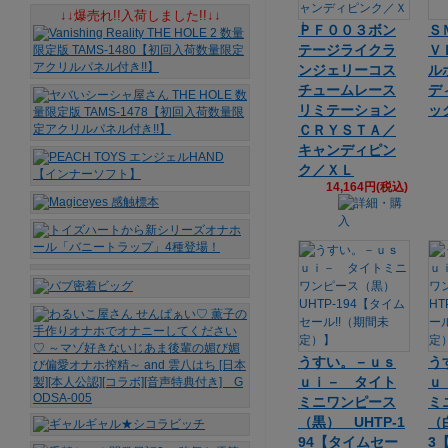
↓↓爆売れ!!入荷しました!!↓↓
ＰＦ００３ボン
Ｓ
テージライクラ
Ｖ
ンジェリーコス
ル
チュームレース
デ
リミテーション
ッ
ＣＲＹＳＴＡ／
キャンディピン
ク／ＸＬ
14,164円(税込)
うすい。－ｕｓ
う
ｕｉ－ タイト
ｕ
ミニワンピース
ミ
（黒） UHTP-1
（白
94【タイムセー
3