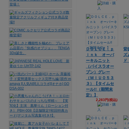
ＤＯＬＣＥ．ｐ
背
ｉｎｋ オーバ
ズ
ーキルニット
ド 
（パイスラオー
プン）グレー
（ＭＩＵ０５３
３）【タイムセ
ール!!（期間未
定）】
2,283円(税込)