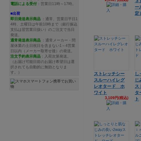
３
電話による受付
：営業日11時～17時。
ー
定
■出荷
即日発送表示商品
：通常、営業日平日1
4時、土曜日は午前10時まで（銀行振込
支払は翌営業日扱い）のご注文で当日
発送。
通常発送
表示商品
：通常メーカー・問
屋休業の土日祝日を含まない1～4営業
日以内（メーカー取寄せ後）の発送。
注文予約
表示商品
：入荷次第発送。
（お届け可能日前のお届け希望日は選
択されても自動的に無効となりま
す。）
ストレッチシー
し
スルーハイレグ
じ
レオタード ホ
ス
ワイト
タ
3,109円(税込)
ト