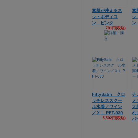
素肌が映えるネ
素
ットボディコ
ッ
ン ピンク
ン
781円(税込)
FittySatin クロ
チ
ッチレススクー
メ
ル水着／ワイン
大
／ＸＬ PFT-030
れ
5,502円(税込)
パ