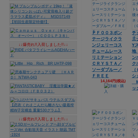
ＰＦ００３ボン
チ
テージライクラ
エ
↓↓爆売れ!!入荷しました!!↓↓
ンジェリーコス
Y
チュームレース
地
リミテーション
ン
ＣＲＹＳＴＡ／
ク
ソーダブルー／
（
ＦＲＥＥ
シ
14,164円(税込)
M
ッ
↓↓爆売れ!!入荷しました!!↓↓