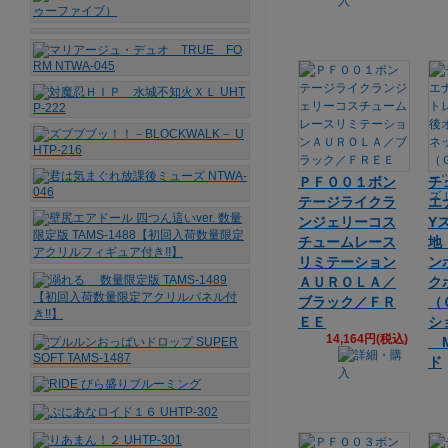
ＰＦ００１ボン
チ
テージライクラ
エ
ンジェリーコス
Y
チュームレース
地
リミテーション
ン
ＡＵＲＯＬＡ／
ク
ブラック／ＦＲ
（
ＥＥ
シ
14,164円(税込)
M
ド