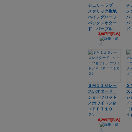
チェリーラブ
チ
メタリック生地
メ
ハイレグハーフ
ハ
バックレオター
バ
ド パープル
ド
3,907円(税込)
ＳＭ１１６レー
Ｓ
スレオタード
ス
ショーツセット
シ
／ホワイト／Ｍ
／
（ＰＦＴ１０
（
２）
１
6,299円(税込)