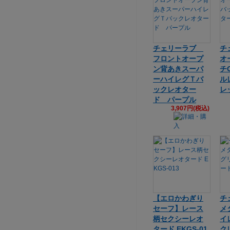
チェリーラブ
チ
フロントオープ
オ
ン背あきスーパ
チ
ーハイレグＴバ
ル
ックレオター
レ
ド パープル
3,907円(税込)
【エロかわぎり
チ
セーフ】レース
メ
柄セクシーレオ
イ
タード EKGS-01
ク