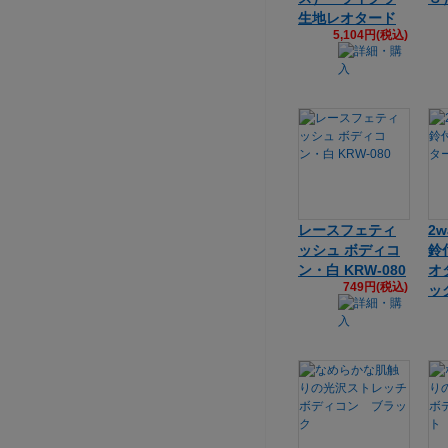
生地レオタード
5,104円(税込)
レースフェティ
2
ッシュ ボディコ
鈴
ン・白 KRW-080
オ
749円(税込)
ッ