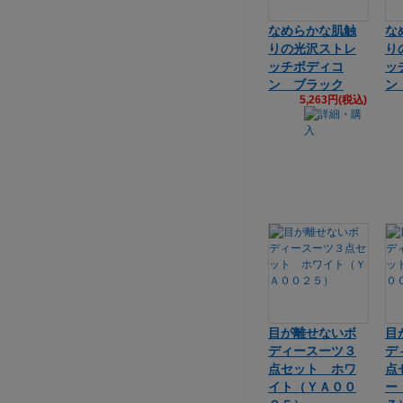
なめらかな肌触
な
りの光沢ストレ
り
ッチボディコ
ッ
ン ブラック
ン
5,263円(税込)
目が離せないボ
目
ディースーツ３
デ
点セット ホワ
点
イト（ＹＡ００
ー