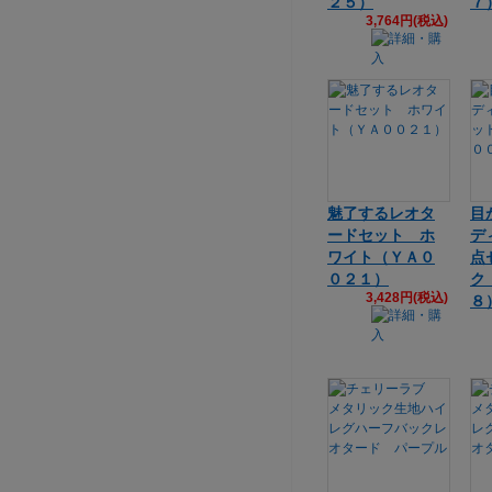
２５）
７
3,764円(税込)
魅了するレオタ
目
ードセット ホ
デ
ワイト（ＹＡ０
点
０２１）
ク
3,428円(税込)
８