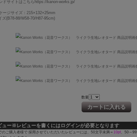
ドサイトはこちらhttps://kanon-works.jp/
ージサイズ：215×132×25mm
(B78-88/W58-70/H87-95cm)
数量
カートに入れる
ビュー
※レビューを書くにはログインが必要となります
でのご購入者様で 採用させていただいたレビューには、50文字未満＝
10pt
、50～9