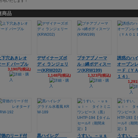
付与いたします！
連商品
上下穴あきレオ
デザイナーズボ
プチアブノーマ
誘惑のハ
タード パープル
ディ ランジェリ
ル ○縛ボディスー
オープン
3,190円(税込)
ー(KRW202)
ツ(KRW199)
ード（Ｙ
1,148円(税込)
1,323円(税込)
１４）
1,29
背徳のリード付
黒ハイレグ
うすい。－ｕｓ
うすい。