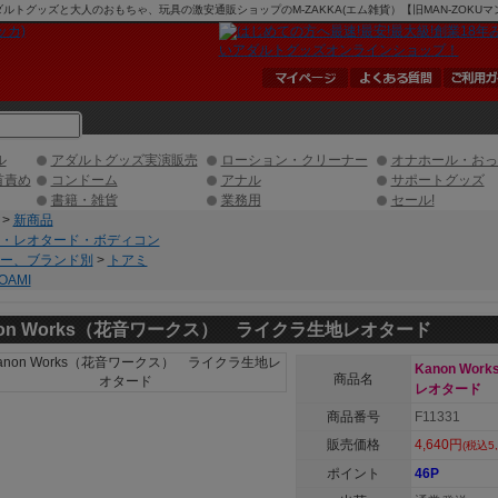
 アダルトグッズと大人のおもちゃ、玩具の激安通販ショップのM-ZAKKA(エム雑貨）【旧MAN-ZOK
ル
アダルトグッズ実演販売
ローション・クリーナー
オナホール・おっ
首責め
コンドーム
アナル
サポートグッズ
書籍・雑貨
業務用
セール!
>
新商品
・レオタード・ボディコン
ー、ブランド別
>
トアミ
OAMI
non Works（花音ワークス） ライクラ生地レオタード
Kanon W
商品名
レオタード
商品番号
F11331
販売価格
4,640円
(税込5,
ポイント
46P