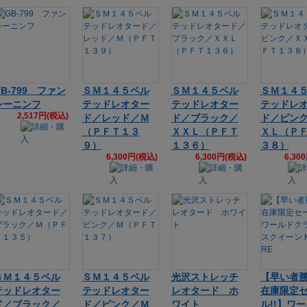
GB-799 ファン
ＳＭ１４５ベル
ＳＭ１４５ベル
ＳＭ１４
シーニンフ
テッドレオター
テッドレオター
テッドレ
2,517円(税込)
ド／レッド／Ｍ
ド／ブラック／
ド／ピン
（ＰＦＴ１３
ＸＸＬ（ＰＦＴ
ＸＬ（Ｐ
９）
１３６）
３８）
6,300円(税込)
6,300円(税込)
6,30
ＳＭ１４５ベル
ＳＭ１４５ベル
光沢ストレッチ
【早い者
テッドレオター
テッドレオター
レオタード ホ
在庫限定
ド／ブラック／
ド／ピンク／Ｍ
ワイト
ル!!】ワ