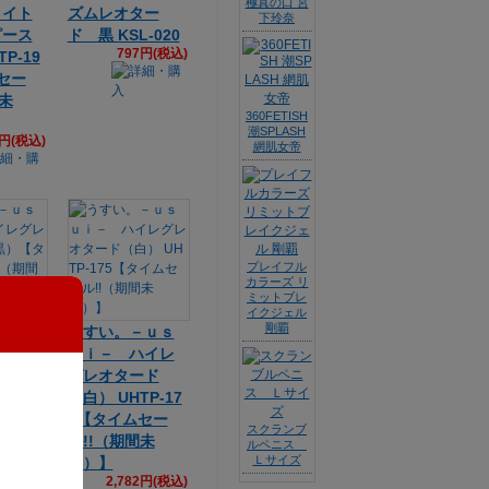
極真の口 宮
タイト
ズムレオター
下玲奈
ピース
ド 黒 KSL-020
797円(税込)
P-19
セー
間未
360FETISH
潮SPLASH
2円(税込)
網肌女帝
プレイフル
カラーズ リ
ミットブレ
イクジェル
剛覇
－ｕｓ
うすい。－ｕｓ
ハイレ
ｕｉ－ ハイレ
ード
グレオタード
タイム
（白） UHTP-17
（期間未
5【タイムセー
スクランブ
ル!!（期間未
ルペニス
2円(税込)
Ｌサイズ
定）】
2,782円(税込)