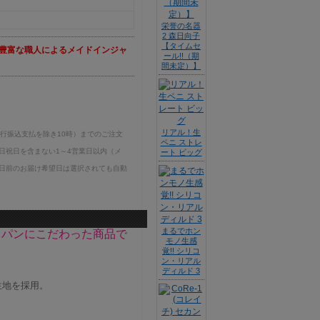
栄誉の名器
2 森日向子
【タイムセ
豊富な職人によるメイドインジャ
ール!!（期
間未定）】
リアル！生
銀行振込支払を除き10時）までのご注文
ペニ ストレ
日祝日を含まない1～4営業日以内（メ
ート ビッグ
日前のお届け希望日は選択されても自動
まるでホン
ャパンにこだわった商品で
モノ生感
覚!! シリコ
ン・リアル
ディルド 3
生地を採用。