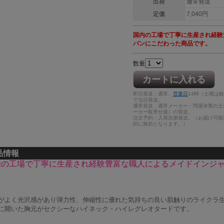
出荷
通常発送
定価
7,040円
国内の工場で丁寧に生産され経験
パンにこだわった商品です。
数量
カートに入れる
即日発送：通常、
営業日
14時（土曜は
で当日発送。
通常発送：通常メーカー・問屋休業の土
ーカー取寄せ後）の発送。
注文予約：入荷次第発送。（お届け可能
的に無効となります。）
品情報
内の工場で丁寧に生産され経験豊富な職人によるメイドインジ
。
がよく光沢感があり弾力性、伸縮性に優れた気持ちの良い肌触りのライクラ
に開いた胸元がセクシーなハイネック・ハイレグレオタードです。