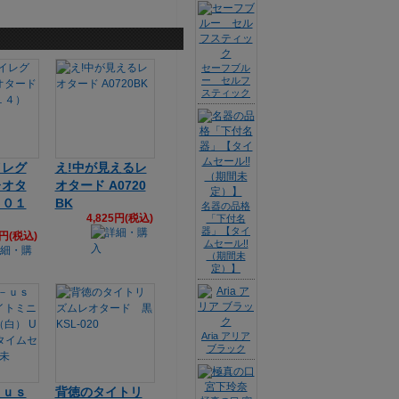
セーフブル
ー セルフ
スティック
イレグ
え!中が見えるレ
レオタ
オタード A0720
Ａ０１
BK
名器の品格
4,825円(税込)
「下付名
器」【タイ
1円(税込)
ムセール!!
（期間未
定）】
Aria アリア
ブラック
－ｕｓ
背徳のタイトリ