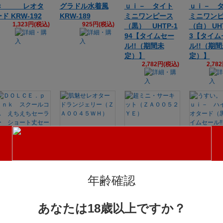
き レオタ
グラドル水着風
ｕｉ－ タイト
ｕｉ－ 
ド KRW-192
KRW-189
ミニワンピース
ミニワン
1,323円(税込)
925円(税込)
（黒） UHTP-1
（白） UHT
94【タイムセー
3【タイム
ル!!（期間未
ル!!（期
定）】
定）】
2,782円(税込)
2,78
ＤＯＬＣＥ．ｐ
肌魅せレオター
超ミニ・サーキ
うすい。
ｉｎｋ スクー
ドランジェリー
ット（ＺＡ００
ｕｉ－ 
ルコス えちえ
（ＺＡ００４５
５２ＹＥ）
グレオタ
年齢確認
2,934円(税込)
ちセーラー シ
ＷＨ）
（黒）【
1,339円(税込)
ョート丈セーラ
セール!!
ー＆レオタード
定）】
あなたは18歳以上ですか？
2,78
（ＭＩＵ０５２
４）【タイムセ