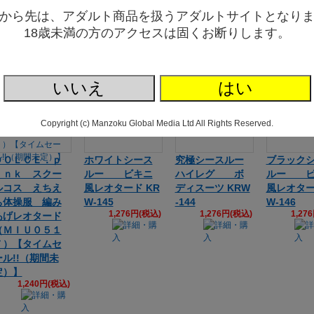
ール!!（期間未
から先は、アダルト商品を扱うアダルトサイトとなり
定）】
18歳未満の方のアクセスは固くお断りします。
1,702円(税込)
いいえ
はい
Copyright (c) Manzoku Global Media Ltd All Rights Reserved.
ＤＯＬＣＥ．ｐ
ホワイトシース
究極シースルー
ブラック
ｉｎｋ スクー
ルー ビキニ
ハイレグ ボ
ルー ビ
ルコス えちえ
風レオタード KR
ディスーツ KRW
風レオター
ち体操服 編み
W-145
-144
W-146
1,276円(税込)
1,276円(税込)
1,27
あげレオタード
（ＭＩＵ０５１
７）【タイムセ
ール!!（期間未
定）】
1,240円(税込)