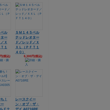
５ベル
ＳＭ１４５ベル
オター
テッドレオター
ク／Ｘ
ド／レッド／Ｘ
ＦＴ１
ＸＬ（ＰＦＴ１
４０）
0円(税込)
6,300円(税込)
勝ち！
レースクイー
セー
ン・オブ・ザ・
ールドク
デイ A0716RE