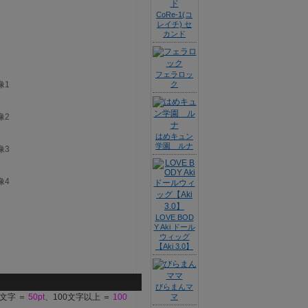
CoRe-1(コ
レイチ) セ
カンド
フェラロッ
ク
はめキュン
学園 ルナ
LOVE BOD
Y Aki ドール
ウィッグ
【Aki 3.0】
びらまんマ
9文字 ＝
50pt
、100文字以上 ＝
100
マ