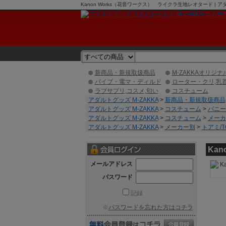
Kanon Works（花音ワークス） ライクラ生地レオタード |
新商品・新規取扱商品
M-ZAKKAオリジナ
バイブ・電マ・ディルド
ローター・クリ,乳
ラブサプリ,コスメ,匂い
コスチューム
アダルトグッズ M-ZAKKA
>
新商品・新規取扱商品
アダルトグッズ M-ZAKKA
>
コスチューム
>
バニー
アダルトグッズ M-ZAKKA
>
コスチューム
>
メーカ
アダルトグッズ M-ZAKKA
>
メーカー別
>
トアミ/T
Ka
メールアドレス
パスワード
記録
※
パスワードを忘れた方はコチラ