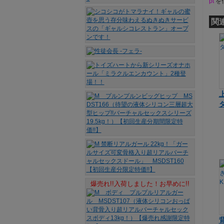
pt
を
関
爆売れ!!入荷しました！お早めに!!