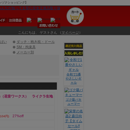
Uマンゾクショッピング】
こんにちは、 ゲストさん （
マイページ
）
ぱい
ダッチ・抱き枕・ドール
SM・拘束具
メーカー別
令和で1番
やさしいギ
ャル
orks（花音ワークス） ライクラ生地
ゴク吸バキ
ューマー
27%off
104円)