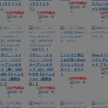
3,907円(税込)
Ｍ（ＰＦＴ１３
（ＰＦＴ１３
ラスレー
５）
７）
ーン KA03
6,300円(税込)
6,300円(税込)
3,44
うすい。－ｕｓ
うすい。－ｕｓ
しっとりと肌な
2wayス
ｕｉ－ バック
ｕｉ－ バック
じみの良い2way
ハイレグ
オープンレオタ
オープンレオタ
ストレッチレオ
ード ブラ
1,51
ード（黒） UHT
ード（白） UHT
タード ホワイ
P-080【タイムセ
P-079【タイムセ
ト
3,828円(税込)
ール!!（期間未
ール!!（期間未
定）】
定）】
2,597円(税込)
2,597円(税込)