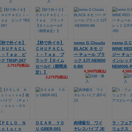
【秒で外イキ】
【秒で外イキ】
nemo G Chuulu
nemo G C
ＣＨＵＰＡＣＬ
ＣＨＵＰＡＣＬ
BLACK ネモ ジ
WINE RE
Ｉ－Ｔａｐ ピ
Ｉ－Ｔａｐ ブ
ー チュール ブラ
ジー チュ
ク TBSP-267
ラック【タイム
ック 2JT-NEM00
インレッド 
2,751円(税込)
セール!!（期間未
6-BK
NEM006-
4,306円(税込)
4,30
定）】
2,275円(税込)
【ＰＥＬＯ Ｎ
ＤＥＡＲ ＹＯ
肉球吸引 ワイ
ラ・フェ
ｏｃｔｕｒｎ
Ｕ GBER-001
ヤレスバイブ JE
リュクス