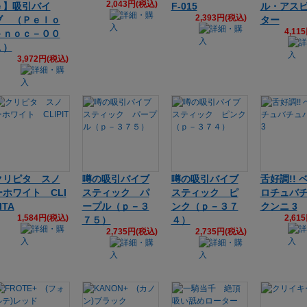
2,043円(税込)
ｅ】吸引バイ
F-015
ル・アス
2,393円(税込)
ブ （Ｐｅｌｏ
ター
4,11
－ｎｏｃ－００
１）
3,972円(税込)
クリピタ スノ
噂の吸引バイブ
噂の吸引バイブ
舌好調!! 
ーホワイト CLI
スティック パ
スティック ピ
ロチュバ
ITA
ープル（ｐ－３
ンク（ｐ－３７
クンニ 3
1,584円(税込)
2,61
７５）
４）
2,735円(税込)
2,735円(税込)