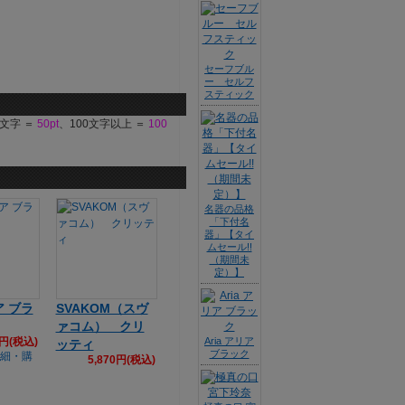
セーフブル
ー セルフ
スティック
9文字 ＝
50pt
、100文字以上 ＝
100
名器の品格
「下付名
器」【タイ
ムセール!!
（期間未
定）】
ア ブラ
SVAKOM（スヴ
ァコム） クリ
2円(税込)
Aria アリア
ッティ
ブラック
5,870円(税込)