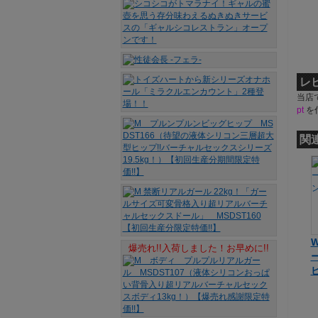
レ
当店
pt
を
関
W
爆売れ!!入荷しました！お早めに!!