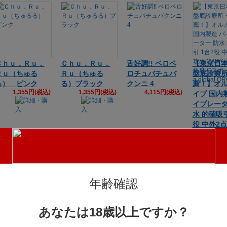
Ｃｈｕ．Ｒｕ．
Ｃｈｕ．Ｒｕ．
舌好調!! ベロベ
【東京日
Ｒｕ（ちゅる
Ｒｕ（ちゅる
ロチュバチュバ
盤底診療
る） ピンク
る）ブラック
クンニ 4
薦！】オ
1,355円(税込)
1,355円(税込)
4,115円(税込)
イブ 国内
イブレータ
水 的確吸引
役 中外2点
WAY 多
Gスポット 
global O
14,85
年齢確認
あなたは18歳以上ですか？