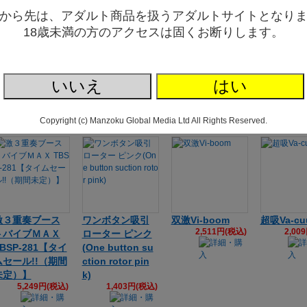
から先は、アダルト商品を扱うアダルトサイトとなり
18歳未満の方のアクセスは固くお断りします。
オルガスターDee
オルガスターDee
Magiceyes ぷに
Magicey
p（ディープ）
p（ディープ）
きゅん吸引指ロ
きゅん吸
コーラルピンク
ラベンダー
ーター ブラック
ーター ピ
3,955円(税込)
3,955円(税込)
【タイムセール!!
【タイムセ
いいえ
はい
（期間未定）】
（期間未
2,367円(税込)
2,36
Copyright (c) Manzoku Global Media Ltd All Rights Reserved.
激３重奏ブース
ワンボタン吸引
双激Vi-boom
超吸Va-cu
2,511円(税込)
2,00
トバイブＭＡＸ
ローター ピンク
BSP-281【タイ
(One button su
ムセール!!（期間
ction rotor pin
未定）】
k)
5,249円(税込)
1,403円(税込)