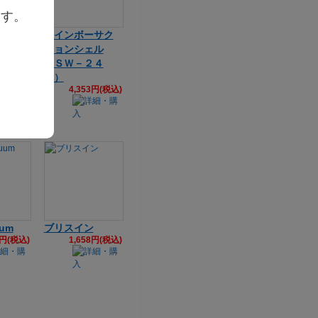
ます。
es ぷに
レインボーサク
引指ロ
ションシェル
ンク
（ＳＷ－２４
ール!!
４）
4,353円(税込)
定）】
7円(税込)
um
ブリスイン
9円(税込)
1,658円(税込)