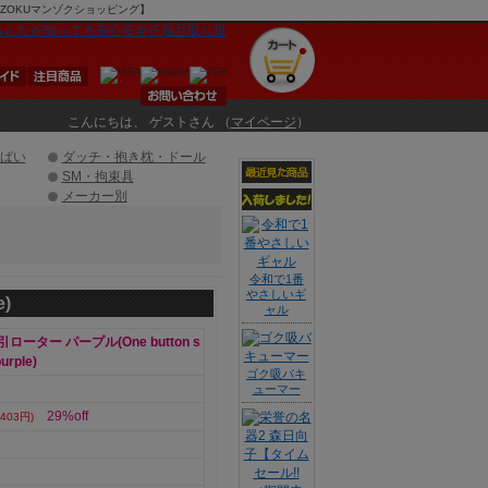
AN-ZOKUマンゾクショッピング】
こんにちは、 ゲストさん （
マイページ
）
ぱい
ダッチ・抱き枕・ドール
SM・拘束具
メーカー別
令和で1番
やさしいギ
)
ャル
ーター パープル(One button s
purple)
ゴク吸バキ
ューマー
29%off
403円)