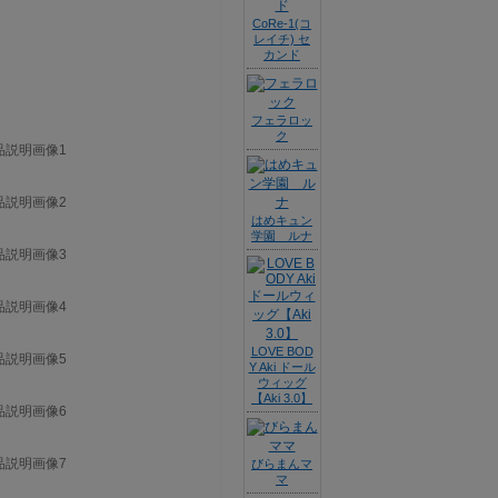
CoRe-1(コ
レイチ) セ
カンド
フェラロッ
ク
はめキュン
学園 ルナ
LOVE BOD
Y Aki ドール
ウィッグ
【Aki 3.0】
びらまんマ
マ