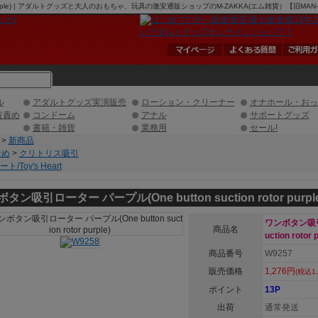
otor purple) | アダルトグッズと大人のおもちゃ、玩具の激安通販ショップのM-ZAKKA(エム雑貨）【旧M
ル
アダルトグッズ実演販売
ローション・クリーナー
オナホール・おっ
首責め
コンドーム
アナル
サポートグッズ
書籍・雑貨
業務用
セール!
>
新商品
責め
>
クリトリス吸引
/Toy's Heart
タン吸引ローター パープル(One button suction rotor purple
ワンボタン吸引ロ
商品名
uction rotor 
商品番号
W9257
販売価格
1,276円
(税込1,
ポイント
13P
出荷
通常発送