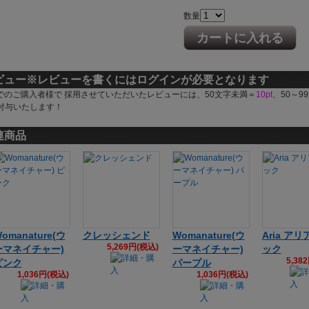
数量
カートに入れる
ビュー
※レビューを書くにはログインが必要となります
でのご購入者様で 採用させていただいたレビューには、50文字未満＝
10pt
、50～9
付与いたします！
連商品
omanature(ウ
クレッシェンド
Womanature(ウ
Aria アリ
5,269円(税込)
ーマネイチャー)
ーマネイチャー)
ック
5,38
ピンク
パープル
1,036円(税込)
1,036円(税込)