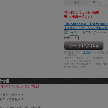
定価
1,980円
ワンボタンでカンタン快感
難しい操作一切ナシ！
【M-ZAKKA限定！】爆売れ御礼!
トイズハートローションプレゼントキ
数量
カートに入れる
即日発送：通常、
営業日
14時（土曜は
で当日発送。
通常発送：通常メーカー・問屋休業の土
ーカー取寄せ後）の発送。
注文予約：入荷次第発送。（お届け可能
的に無効となります。）
品情報
ンボタンでカンタン快感
い操作一切ナシ！
ボタンで即吸引！
イズ(mm) 全長115ｘ全幅35