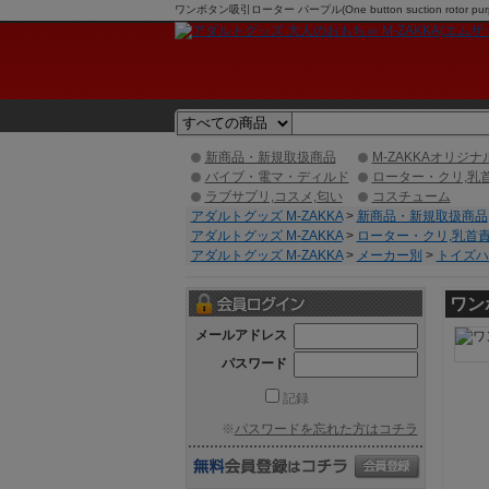
ワンボタン吸引ローター パープル(One button suction r
新商品・新規取扱商品
M-ZAKKAオリジナ
バイブ・電マ・ディルド
ローター・クリ,乳
ラブサプリ,コスメ,匂い
コスチューム
アダルトグッズ M-ZAKKA
>
新商品・新規取扱商品
アダルトグッズ M-ZAKKA
>
ローター・クリ,乳首
アダルトグッズ M-ZAKKA
>
メーカー別
>
トイズハート
ワンボ
メールアドレス
パスワード
記録
※
パスワードを忘れた方はコチラ