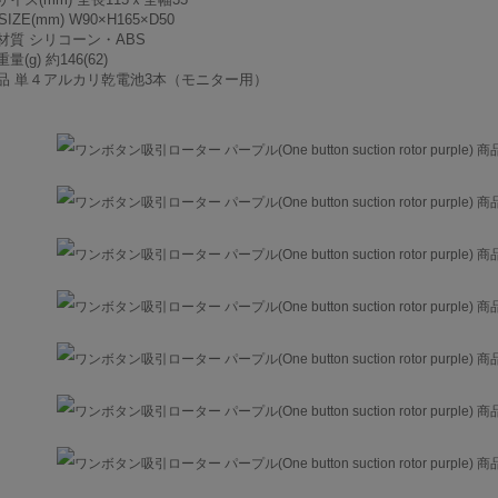
SIZE(mm) W90×H165×D50
材質 シリコーン・ABS
量(g) 約146(62)
品 単４アルカリ乾電池3本（モニター用）