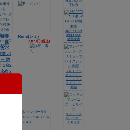
極真の口 宮
下玲奈
360FETISH
潮SPLASH
本橋骨
Remi(レミ)
網肌女帝
2,073円(税込)
所・推
ルガバ
製造 バ
ー 防
 1台2
攻め 2
プレイフル
カラーズ リ
彩な角度
ミットブレ
Orga
イクジェル
剛覇
RG-001
0円(税込)
スクランブ
ルペニス
Ｌサイズ