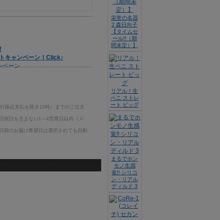
栄誉の名器
2 森日向子
【タイムセ
ール!!（期
間未定）】
!
ャンペーン！Click♪
リアル！生
ペニ ストレ
ート ビッグ
銀行振込支払を除き10時）までのご注文
日祝日を含まない1～4営業日以内（メ
日前のお届け希望日は選択されても自動
まるでホン
モノ生感
覚!! シリコ
ン・リアル
ディルド 3