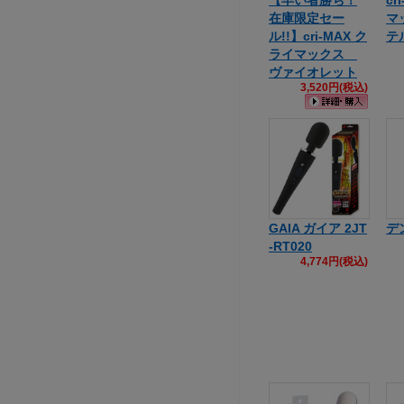
【早い者勝ち！
cr
在庫限定セー
マ
ル!!】cri-MAX ク
テ
ライマックス
ヴァイオレット
3,520円(税込)
GAIA ガイア 2JT
デ
-RT020
4,774円(税込)