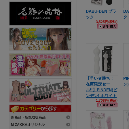
DABU-DEN ブラ
DA
ック
ク
3,525円(税込)
【早い者勝ち！
PI
在庫限定セー
ン
ル!!】PINDEN(ピ
ンデン) ホワイト
1,708円(税込)
新商品・新規取扱商品
M-ZAKKAオリジナル