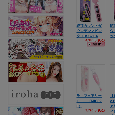
絶頂カウントダ
絶
ウンデンマピン
ウ
ク TBSC-116
ック
4,385円(税込)
ラ・フェアリー
【
ミニ （MIC02
y 
0）
ア
3,796円(税込)
ィ）