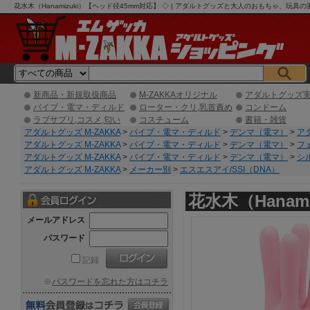
花水木（Hanamizuki）【ヘッド径45mm対応】 ◇ | アダルトグッズと大人のおもちゃ、玩具
新商品・新規取扱商品
M-ZAKKAオリジナル
アダルトグッズ
バイブ・電マ・ディルド
ローター・クリ,乳首責め
コンドーム
ラブサプリ,コスメ,匂い
コスチューム
書籍・雑貨
アダルトグッズ M-ZAKKA
>
バイブ・電マ・ディルド
>
デンマ（電マ）
>
ア
アダルトグッズ M-ZAKKA
>
バイブ・電マ・ディルド
>
デンマ（電マ）
>
フ
アダルトグッズ M-ZAKKA
>
バイブ・電マ・ディルド
>
デンマ（電マ）
>
シ
アダルトグッズ M-ZAKKA
>
メーカー別
>
エスエスアイ/SSI（DNA）
花水木（Hanam
メールアドレス
パスワード
記録
※
パスワードを忘れた方はコチラ