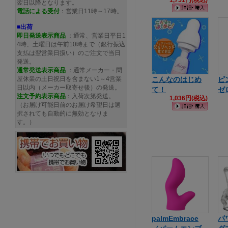
1,751円(税込)
翌日以降となります。
電話による受付
：営業日11時～17時。
■出荷
即日発送表示商品
：通常、営業日平日1
4時、土曜日は午前10時まで（銀行振込
支払は翌営業日扱い）のご注文で当日
発送。
通常発送
表示商品
：通常メーカー・問
屋休業の土日祝日を含まない1～4営業
こんなのはじめ
ピ
日以内（メーカー取寄せ後）の発送。
て！
ゼ
注文予約
表示商品
：入荷次第発送。
1,036円(税込)
（お届け可能日前のお届け希望日は選
択されても自動的に無効となりま
す。）
palmEmbrace
パ