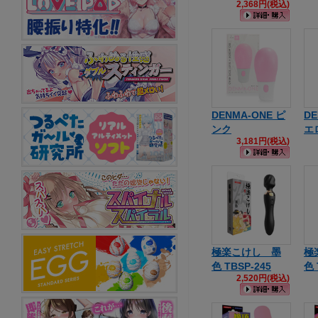
2,368円(税込)
DENMA-ONE ピ
DE
ンク
エ
3,181円(税込)
極楽こけし 墨
極
色 TBSP-245
色 
2,520円(税込)