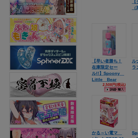
【
（
【早い者勝ち！
ル
在庫限定セー
ラ
ル!!】Spoony
Little Bear
2,508円(税込)
かる～い電マ
Sp