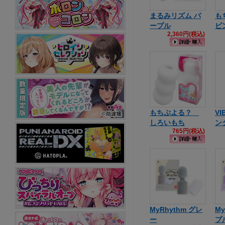
まるみリズム パ
も
ープル
ピ
2,360円(税込)
もちぷよる？
VI
しろいもち
ン
765円(税込)
MyRhythm グレ
My
ー
プ