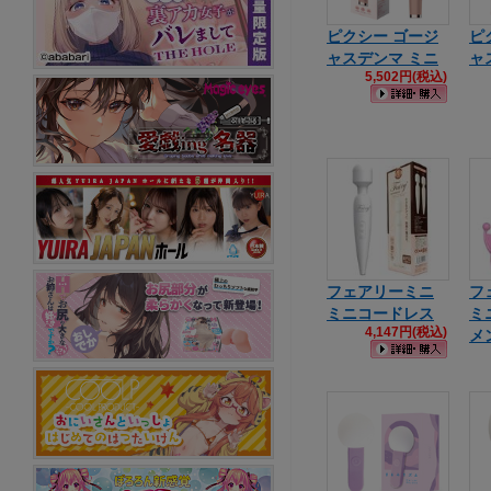
ピクシー ゴージ
ピ
ャスデンマ ミニ
ャ
5,502円(税込)
フェアリーミニ
フ
ミニコードレス
ミ
4,147円(税込)
メ