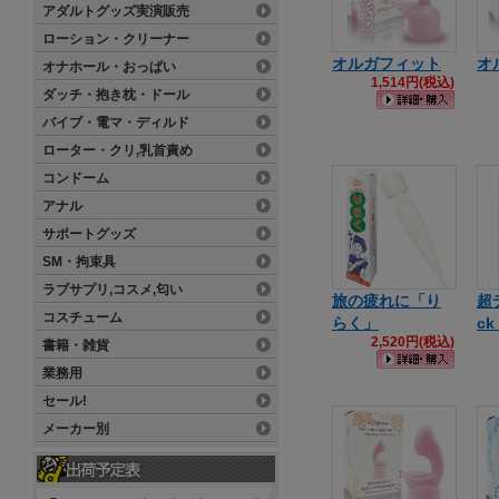
アダルトグッズ実演販売
ローション・クリーナー
オルガフィット
オ
オナホール・おっぱい
1,514円(税込)
ダッチ・抱き枕・ドール
バイブ・電マ・ディルド
ローター・クリ,乳首責め
コンドーム
アナル
サポートグッズ
SM・拘束具
ラブサプリ,コスメ,匂い
旅の疲れに「り
超
コスチューム
らく」
ck
2,520円(税込)
書籍・雑貨
業務用
セール!
メーカー別