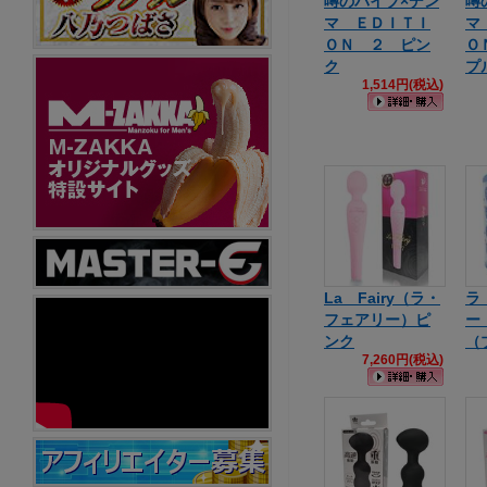
噂のバイブ×デン
噂
マ ＥＤＩＴＩ
マ
ＯＮ ２ ピン
Ｏ
ク
プ
1,514円(税込)
La Fairy（ラ・
ラ
フェアリー）ピ
ー
ンク
（
7,260円(税込)