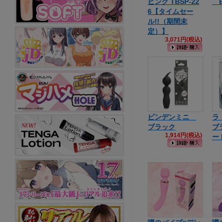
ピンク TBSP-22
B
6【タイムセー
ル!!（期間未
定）】
3,071円(税込)
ピンデンミニ
ラ
ブラック
ブ
1,914円(税込)
ー