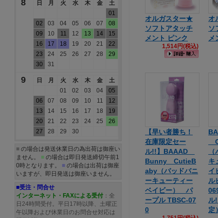
8
日
月
火
水
木
金
土
01
オルガスター★
オ
02
03
04
05
06
07
08
ソフトアタッチ
ソ
09
10
11
12
13
14
15
メント ピンク
メ
16
17
18
19
20
21
22
1,514円(税込)
23
24
25
26
27
28
29
30
31
9
日
月
火
水
木
金
土
01
02
03
04
05
06
07
08
09
10
11
12
13
14
15
16
17
18
19
20
21
22
23
24
25
26
27
28
29
30
【早い者勝ち！
BA
在庫限定セー
Cu
■
の場合は発送休業日の為出荷は御座い
ル!!】BAAAD
（
ません。
■
の場合は即日発送締切午前1
Bunny CutieB
キ
0時となります。
■
の場合は出荷は御座
aby（バッドバニ
イ
いますが、即日発送は御座いません。
ーキューティー
ル
■受注・問合せ
ベイビー） パ
0
インターネット・FAXによる受付
：全
ープル TBSC-07
ル
日24時間受付。平日17時以降、土曜正
0
定
午以降および休業日のお問合せ対応は