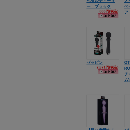
ペタルティーザ
メ
ー ブラック
ベ
606円(税込)
ア
ゼッピン
OT
2,871円(税込)
R
チ
ム