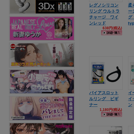
レグノシリコン
柔
リング ウルトラ
ー
チャージ ワイ
グ 
ンレッド
ty
638円(税込)
バイアスロット
イ
ルリング ビギ
イ
ナー
ン
1,180円(税込)