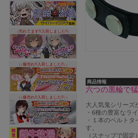
↓売れてます!!入荷しました!!↓
↓↓爆売れ!!入荷しました!!↓↓
商品情報
六つの黒輪で
↓↓爆売れ!!入荷しました!!↓↓
大人気鬼シリーズ
・6種の豊富なラ
・１本のベルトタ
す。
（スナップで固定