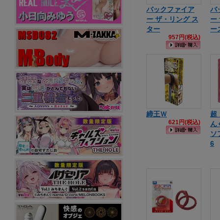
バックファイア
バ
ー ザ・リング ス
ー
ター
ー
957円(税込)
締王Ｗ
超
621円(税込)
ん
ソフ
6