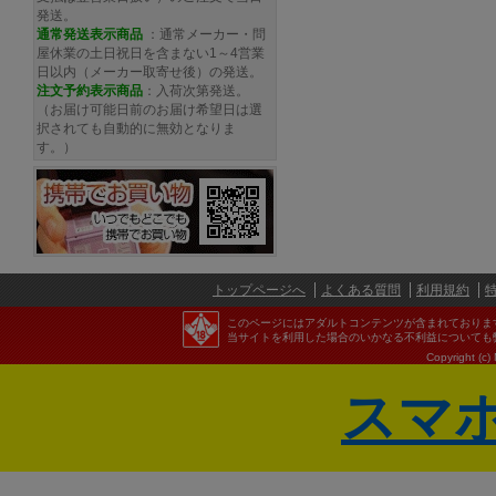
発送。
通常発送
表示商品
：通常メーカー・問
屋休業の土日祝日を含まない1～4営業
日以内（メーカー取寄せ後）の発送。
注文予約
表示商品
：入荷次第発送。
（お届け可能日前のお届け希望日は選
択されても自動的に無効となりま
す。）
トップページへ
よくある質問
利用規約
このページにはアダルトコンテンツが含まれておりま
当サイトを利用した場合のいかなる不利益についても
Copyright (c)
スマ