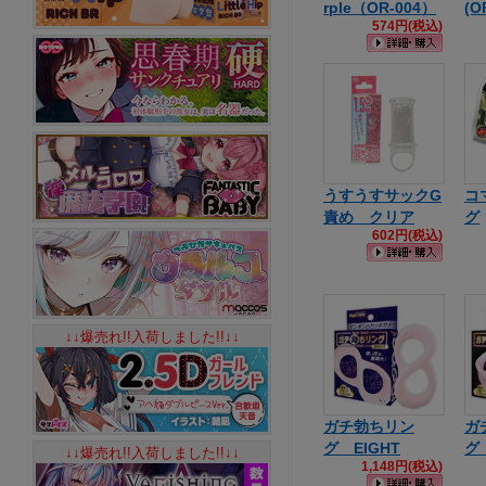
rple（OR-004）
(O
574円(税込)
うすうすサックG
コ
責め クリア
グ
602円(税込)
↓↓爆売れ!!入荷しました!!↓↓
ガチ勃ちリン
ガ
グ EIGHT
グ 
↓↓爆売れ!!入荷しました!!↓↓
1,148円(税込)