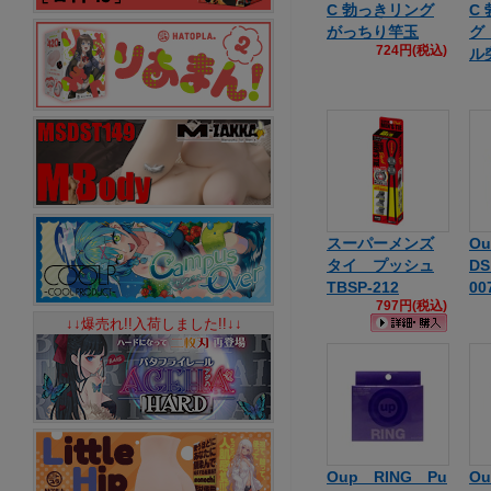
C 勃っきリング
C
がっちり竿玉
グ
724円(税込)
ル
スーパーメンズ
Ou
タイ プッシュ
DS
TBSP-212
00
797円(税込)
↓↓爆売れ!!入荷しました!!↓↓
Oup RING Pu
Ou