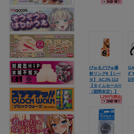
びゅるどぴゅ爆
G
射リングθ【シー
ｶ
タ】 ACJN-112
記
【タイムセール!!
（期間未定）】
1,290円(税込)