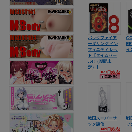
バックファイア
GO
ーザリング イン
E
フィニティ レッ
イ
ド【タイムセー
ル!!（期間未
定）】
823円(税込)
戦国スーパーサ
戦
ック謙信
ッ
669円(税込)