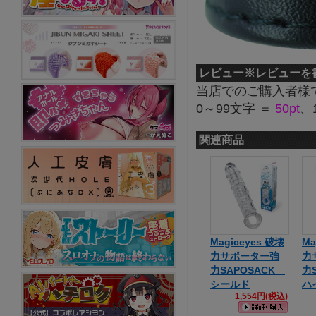
レビュー
※レビューを
当店でのご購入者様
0～99文字 ＝
50pt
、
関連商品
Magiceyes 破壊
Ma
力サポーター強
力
力SAPOSACK
力
シールド
ハ
1,554円(税込)