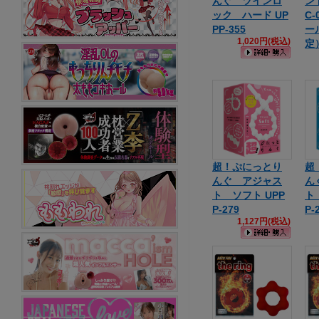
んぐ ツインロ
ンド
ック ハード UP
C
PP-355
ー
1,020円(税込)
定
超！ぷにっとり
超
んぐ アジャス
ん
ト ソフト UPP
ト
P-279
P-
1,127円(税込)