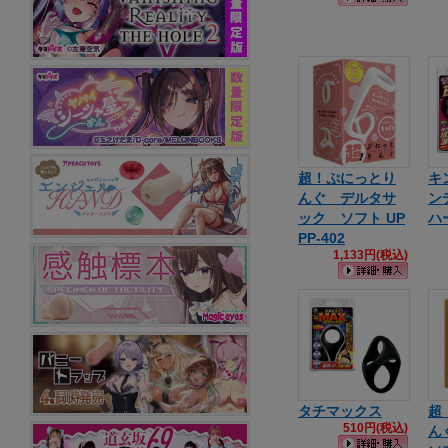
超！ぷにっとり
キ
んぐ デルタサ
ン
ック ソフト UP
ハ
PP-402
1,133円(税込)
タチマックス
超
510円(税込)
ん