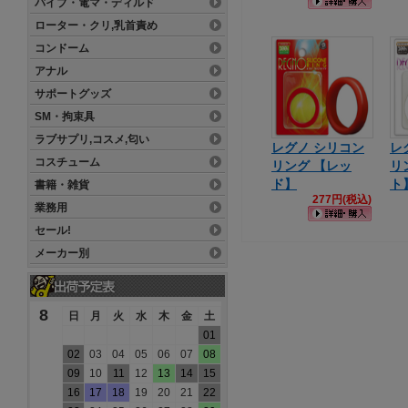
バイブ・電マ・ディルド
ローター・クリ,乳首責め
コンドーム
アナル
サポートグッズ
SM・拘束具
ラブサプリ,コスメ,匂い
レグノ シリコン
レ
コスチューム
リング 【レッ
リ
ド】
ト
書籍・雑貨
277円(税込)
業務用
セール!
メーカー別
8
日
月
火
水
木
金
土
01
02
03
04
05
06
07
08
09
10
11
12
13
14
15
16
17
18
19
20
21
22