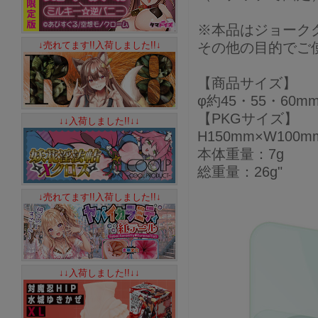
※本品はジョーク
↓売れてます!!入荷しました!!↓
その他の目的でご
【商品サイズ】
φ約45・55・60m
【PKGサイズ】
↓↓入荷しました!!↓↓
H150mm×W100m
本体重量：7g
総重量：26g"
↓売れてます!!入荷しました!!↓
↓↓入荷しました!!↓↓