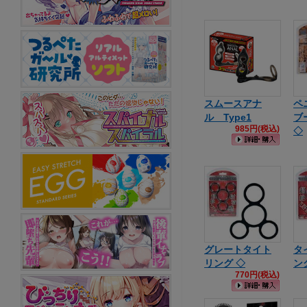
スムースアナ
ペ
ル Type1
ブ
985円(税込)
◇
グレートタイト
タ
リング ◇
ン
770円(税込)