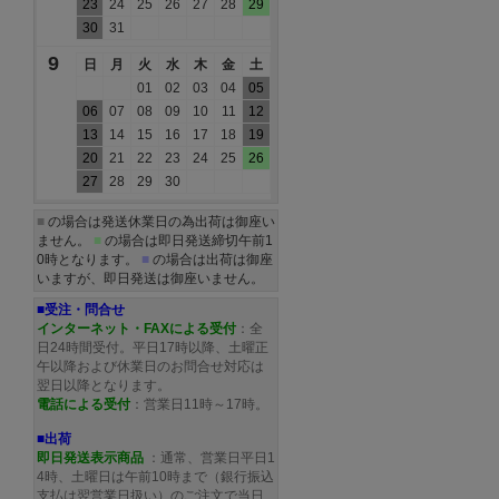
23
24
25
26
27
28
29
30
31
9
日
月
火
水
木
金
土
01
02
03
04
05
06
07
08
09
10
11
12
13
14
15
16
17
18
19
20
21
22
23
24
25
26
27
28
29
30
■
の場合は発送休業日の為出荷は御座い
ません。
■
の場合は即日発送締切午前1
0時となります。
■
の場合は出荷は御座
いますが、即日発送は御座いません。
■受注・問合せ
インターネット・FAXによる受付
：全
日24時間受付。平日17時以降、土曜正
午以降および休業日のお問合せ対応は
翌日以降となります。
電話による受付
：営業日11時～17時。
■出荷
即日発送表示商品
：通常、営業日平日1
4時、土曜日は午前10時まで（銀行振込
支払は翌営業日扱い）のご注文で当日