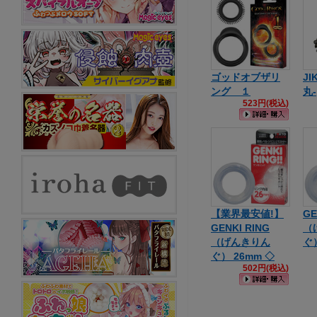
ゴッドオブザリ
JI
ング １
丸-
523円(税込)
【業界最安値!】
GE
GENKI RING
（
（げんきりん
ぐ）
ぐ） 26mm ◇
502円(税込)