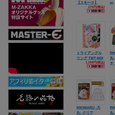
【スモーク】
m
276円(税込)
トライアングル
RI
リング TMT-669
丸
1,188円(税込)
チ
RIKIMARU -力
RI
丸- クリア
丸