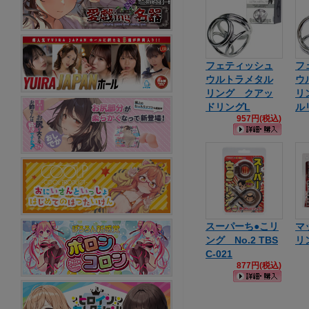
フェティッシュ
フ
ウルトラメタル
ウ
リング クアッ
リ
ドリングL
ル
957円(税込)
スーパーち●こリ
マ
ング No.2 TBS
リ
C-021
877円(税込)