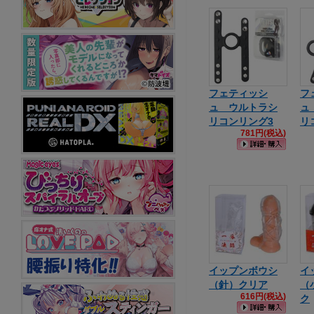
フェティッシ
フ
ュ ウルトラシ
ュ
リコンリング3
リ
781円(税込)
イップンボウシ
イ
（針）クリア
（
616円(税込)
ク