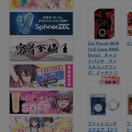
Cat Punch MUS
コ
CLE Cock RING
Donut キャッ
トパンチ マッ
スルコックリン
グ ドーナツ ◇
775円(税込)
フィットリング
フ
スクエア 【クリ
ト