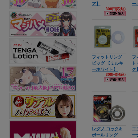
ア】
ー
308円(税込)
フィットリング
フ
ビッグ 【ミルキ
ト
ーホワイト】
ク
308円(税込)
レグノ コック&
エ
ボールリング
ー