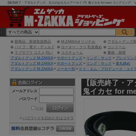
【販売終了・アダルトグッズ、大人のおもちゃアーカイブ】鬼イカセ for men コックリング Ⅴ 
ピング】
新商品・新規取扱商品
M-ZAKKAオリジナル
アダルトグッズ
バイブ・電マ・ディルド
ローター・クリ,乳首責め
コンドーム
ラブサプリ,コスメ,匂い
コスチューム
書籍・雑貨
アダルトグッズ M-ZAKKA
>
サポートグッズ
>
リング・サック
>
プレイリン
アダルトグッズ M-ZAKKA
>
サポートグッズ
>
リング・サック
>
睾丸締め
アダルトグッズ M-ZAKKA
>
メーカー別
>
ケイ・エム・プロデュース・ユイラ /K.M
【販売終了・ア
鬼イカセ for 
メールアドレス
パスワード
記録
※
パスワードを忘れた方はコチラ