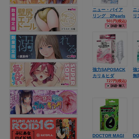
ニュー・バイア
ニ
リング 2Pearls
リ
501円(税込)
強力SAPOSACK
強
カリ＆ヒダ
無
727円(税込)
DOCTOR MAGI
DO