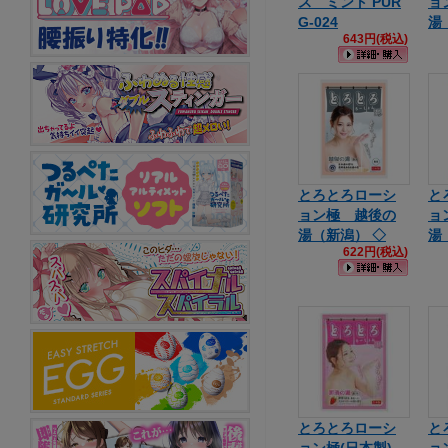
ス ミント PUR
ョ
G-024
湯
643円(税込)
とろとろローシ
と
ョン極 越後の
ョ
湯（新潟） ◇
湯
622円(税込)
とろとろローシ
と