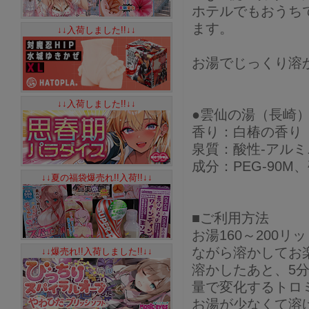
ホテルでもおうち
ます。
↓↓入荷しました!!↓↓
お湯でじっくり溶
↓↓入荷しました!!↓↓
●雲仙の湯（長崎
香り：白椿の香り
泉質：酸性-アルミ
成分：PEG-90
↓↓夏の福袋爆売れ!!入荷!!↓↓
■ご利用方法
お湯160～200
ながら溶かしてお
↓↓爆売れ!!入荷しました!!↓↓
溶かしたあと、5
量で変化するトロ
お湯が少なくて溶