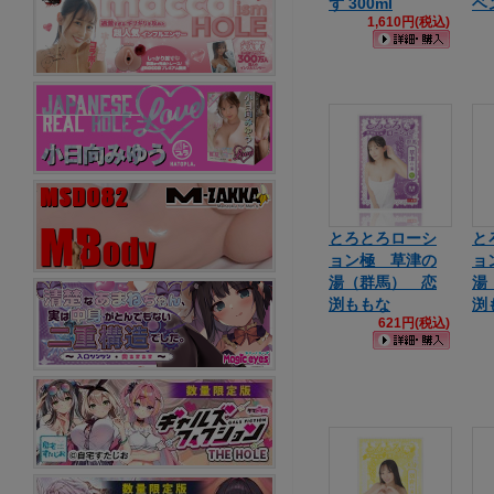
ず 300ml
ベン
1,610円(税込)
とろとろローシ
と
ョン極 草津の
ョ
湯（群馬） 恋
湯
渕ももな
渕
621円(税込)