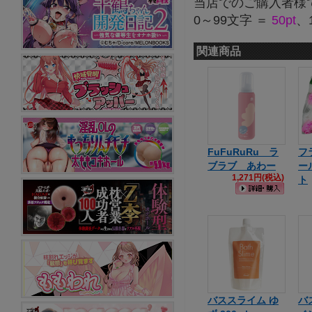
当店でのご購入者様
0～99文字 ＝
50pt
、
関連商品
FuFuRuRu ラ
フ
ブラブ あわー
ー
1,271円(税込)
ト
バススライム ゆ
バ