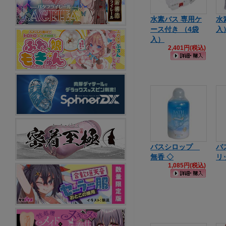
水素バス 専用ケ
水
ース付き （4袋
入
入）
2,401円(税込)
バスシロップ
バ
無香 ◇
リ
1,085円(税込)