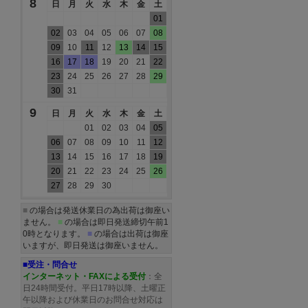
8
日
月
火
水
木
金
土
01
02
03
04
05
06
07
08
09
10
11
12
13
14
15
16
17
18
19
20
21
22
23
24
25
26
27
28
29
30
31
9
日
月
火
水
木
金
土
01
02
03
04
05
06
07
08
09
10
11
12
13
14
15
16
17
18
19
20
21
22
23
24
25
26
27
28
29
30
■
の場合は発送休業日の為出荷は御座い
ません。
■
の場合は即日発送締切午前1
0時となります。
■
の場合は出荷は御座
いますが、即日発送は御座いません。
■受注・問合せ
インターネット・FAXによる受付
：全
日24時間受付。平日17時以降、土曜正
午以降および休業日のお問合せ対応は