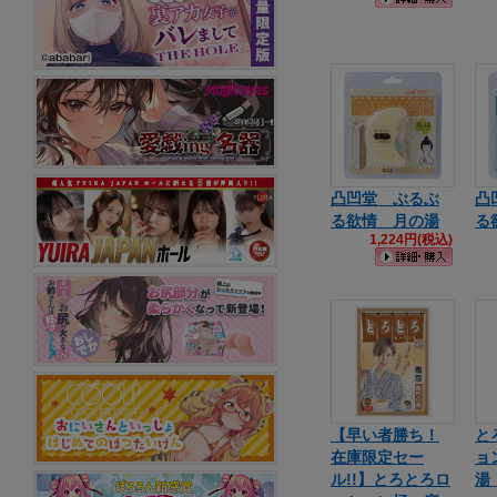
凸凹堂 ぶるぶ
凸
る欲情 月の湯
る
1,224円(税込)
【早い者勝ち！
と
在庫限定セー
ョ
ル!!】とろとろロ
湯