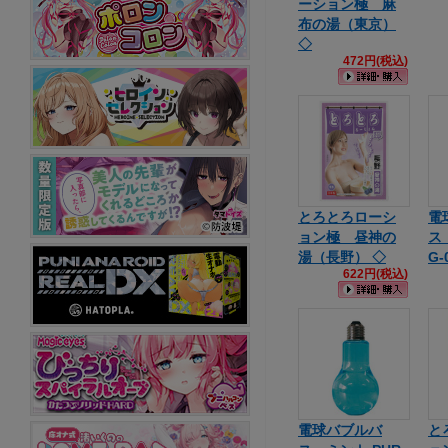
ーション極 麻
布の湯（東京）
◇
472円(税込)
とろとろローシ
電
ョン極 昼神の
ス
湯（長野） ◇
G-
622円(税込)
電球バブルバ
と