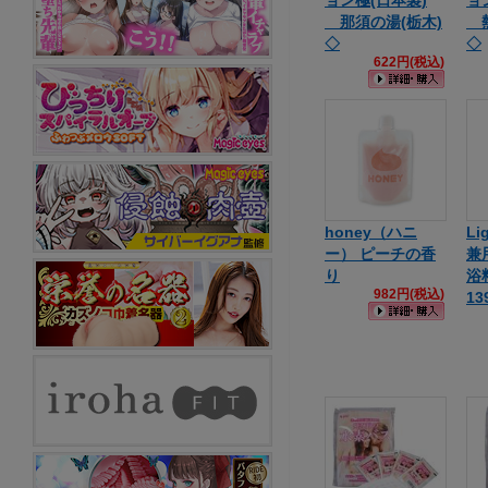
ョン極(日本製)
ョ
那須の湯(栃木)
熱
◇
◇
622円(税込)
honey（ハニ
Li
ー） ピーチの香
兼
り
浴料
982円(税込)
13