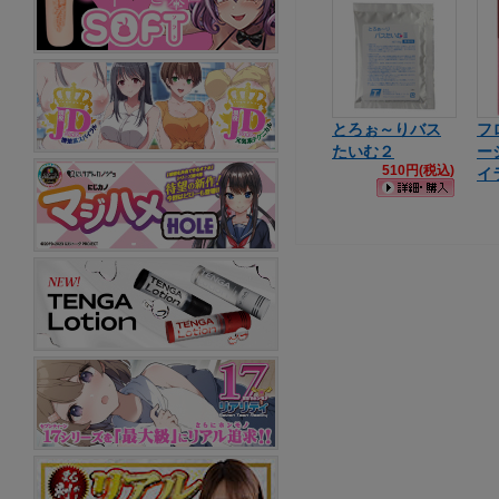
とろぉ～りバス
フ
たいむ２
ー
510円(税込)
イ