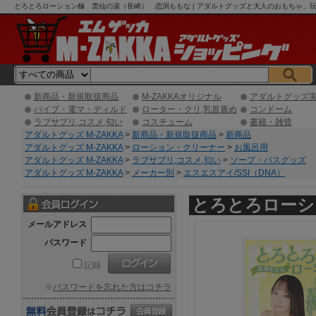
とろとろローション極 雲仙の湯（長崎） 恋渕ももな | アダルトグッズと大人のおもちゃ、玩具
新商品・新規取扱商品
M-ZAKKAオリジナル
アダルトグッズ
バイブ・電マ・ディルド
ローター・クリ,乳首責め
コンドーム
ラブサプリ,コスメ,匂い
コスチューム
書籍・雑貨
アダルトグッズ M-ZAKKA
>
新商品・新規取扱商品
>
新商品
アダルトグッズ M-ZAKKA
>
ローション・クリーナー
>
お風呂用
アダルトグッズ M-ZAKKA
>
ラブサプリ,コスメ,匂い
>
ソープ・バスグッズ
アダルトグッズ M-ZAKKA
>
メーカー別
>
エスエスアイ/SSI（DNA）
とろとろローシ
メールアドレス
パスワード
記録
※
パスワードを忘れた方はコチラ