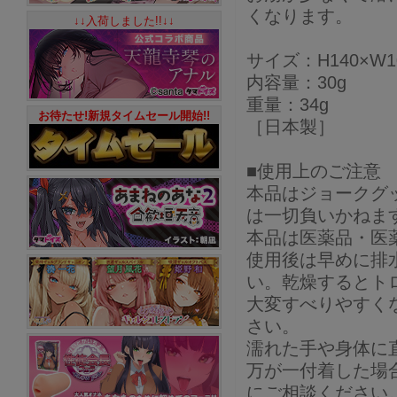
くなります。
↓↓入荷しました!!↓↓
サイズ：H140×W1
内容量：30g
重量：34g
お待たせ!新規タイムセール開始!!
［日本製］
■使用上のご注意
本品はジョークグ
は一切負いかねま
本品は医薬品・医
使用後は早めに排
い。乾燥するとト
大変すべりやすく
さい。
濡れた手や身体に
万が一付着した場
にご相談ください