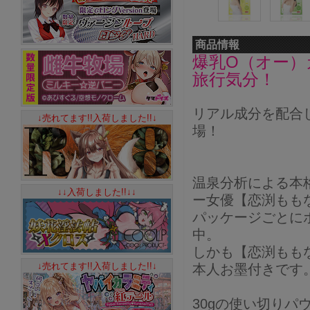
商品情報
爆乳O（オー）
旅行気分！
リアル成分を配合
↓売れてます!!入荷しました!!↓
場！
温泉分析による本
↓↓入荷しました!!↓↓
ー女優【恋渕もも
パッケージごとに
中。
しかも【恋渕もも
↓売れてます!!入荷しました!!↓
本人お墨付きです
30gの使い切り