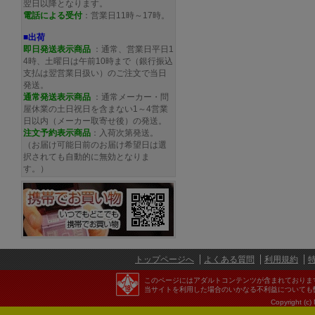
翌日以降となります。
電話による受付
：営業日11時～17時。
■出荷
即日発送表示商品
：通常、営業日平日1
4時、土曜日は午前10時まで（銀行振込
支払は翌営業日扱い）のご注文で当日
発送。
通常発送
表示商品
：通常メーカー・問
屋休業の土日祝日を含まない1～4営業
日以内（メーカー取寄せ後）の発送。
注文予約
表示商品
：入荷次第発送。
（お届け可能日前のお届け希望日は選
択されても自動的に無効となりま
す。）
トップページへ
よくある質問
利用規約
このページにはアダルトコンテンツが含まれておりま
当サイトを利用した場合のいかなる不利益についても
Copyright (c)