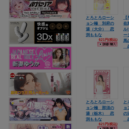
とろとろローシ
【
ョン極 別府の
在
湯（大分） 恋
ル
渕ももな
ー
621円(税込)
馬
恋
とろとろローシ
と
ョン極 那須の
ョ
湯（栃木） 恋
の
渕ももな
恋
621円(税込)