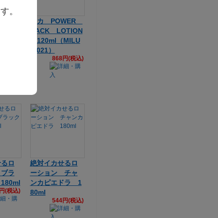
ます。
★ロー
マカ POWER
澪(じゅ
BACK LOTION
しっとり
120ml（MILU
気アル
T-021）
868円(税込)
ml
8円(税込)
せるロ
絶対イカせるロ
 ブラ
ーション チャ
80ml
ンカピエドラ 1
4円(税込)
80ml
544円(税込)