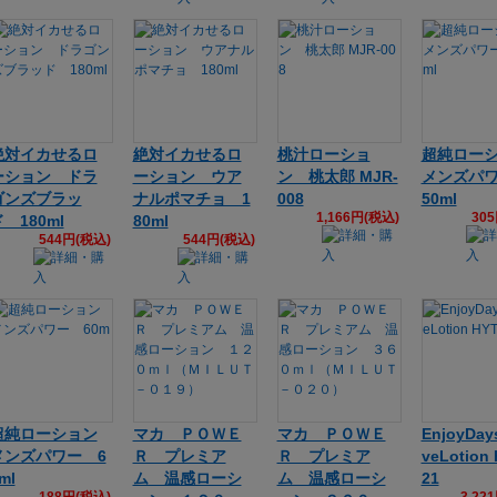
絶対イカせるロ
絶対イカせるロ
桃汁ローショ
超純ロー
ーション ドラ
ーション ウア
ン 桃太郎 MJR-
メンズパワ
ゴンズブラッ
ナルポマチョ 1
008
50ml
1,166円(税込)
30
 180ml
80ml
544円(税込)
544円(税込)
超純ローション
マカ ＰＯＷＥ
マカ ＰＯＷＥ
EnjoyDa
メンズパワー 6
Ｒ プレミア
Ｒ プレミア
veLotion 
ml
ム 温感ローシ
ム 温感ローシ
21