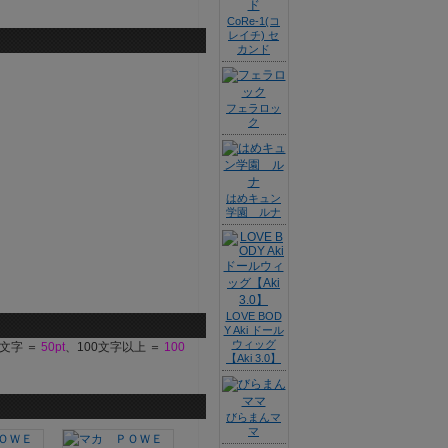
CoRe-1(コ
レイチ) セ
カンド
フェラロッ
ク
はめキュン
学園 ルナ
LOVE BOD
Y Aki ドール
ウィッグ
9文字 ＝
50pt
、100文字以上 ＝
100
【Aki 3.0】
びらまんマ
マ