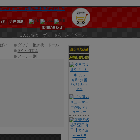
】
こんにちは、 ゲストさん （
マイページ
）
ぱい
ダッチ・抱き枕・ドール
SM・拘束具
メーカー別
令和で1番
やさしいギ
ャル
ゴク吸バキ
ューマー