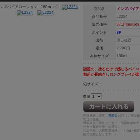
商品名
メンズバイア
商品番号
L2324
販売価格
871円
(税込958
ポイント
8P
出荷
即日発送
定価
2,200円
本体サイズ
180ml
話題の、塗るだけで感じるバイ○
勃起が長続きしロングプレイが楽
箱サイズ：
数量
カートに入れる
即日発送：通常、
営業日
14時（土曜は
で当日発送。
通常発送：通常メーカー・問屋休業の土
ーカー取寄せ後）の発送。
注文予約：入荷次第発送。（お届け可能
的に無効となります。）