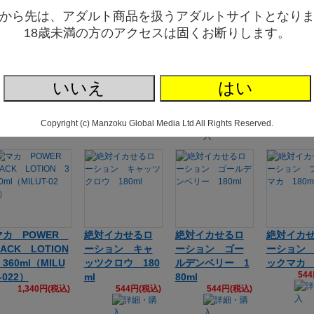
から先は、アダルト商品を扱うアダルトサイトとなり
インナーアダム
インナーアダム
きらめき★ロー
きらめき
18歳未満の方のアクセスは固くお断りします。
ローションチュ
ローションポン
ション 純澪(じゅ
ション 純
ーブ７０ｍｌ AB
プ１８０ｍｌ AB
んれい) ほっこり
んれい) 
-010
S-009
カモミール アル
アロエ+元
いいえ
はい
1,864円(税込)
3,105円(税込)
ギニンプラス 11
ギニン 118
39
8ml
398円(税込)
Copyright (c) Manzoku Global Media Ltd All Rights Reserved.
マカ POWER
絶対イカせるロ
絶対イカせるロ
絶対イカ
ACK LOTION
ーション キャ
ーション ゴー
ーション
60ml（MILU
ッツクロウ 180
ルデンベリー 1
ックマカ 1
54
-022）
ml
80ml
1,340円(税込)
544円(税込)
544円(税込)