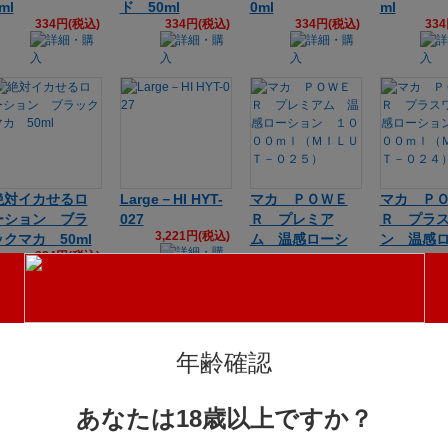
ml
ド 50ml
0ml
ml
334円(税込)
334円(税込)
334円(税込)
33
絶対イカせるロ
Large－HI HYT-
マカ ＰＯＷＥ
マカ Ｐ
ーション ブラ
027
Ｒ プレミア
Ｒ プラ
3,221円(税込)
ックマカ 50ml
ム 温感ローシ
ン 温感
334円(税込)
ョン １０００
ョン １
ｍｌ（ＭＩＬＵ
ｍｌ（Ｍ
Ｔ－０２５）
Ｔ－０２
2,444円(税込)
2,44
年齢確認
あなたは18歳以上ですか？