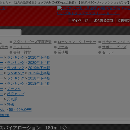
おもちゃ、玩具の激安通販ショップのM-ZAKKA(エム雑貨）【旧MAN-ZOKUマンゾクショッピング
ル
アダルトグッズ実演販売
ローション・クリーナー
オナホール・おっ
首責め
コンドーム
アナル
サポートグッズ
書籍・雑貨
業務用
セール!
ー
>
ランキング
>
2020年下半期
ー
>
ランキング
>
2020年上半期
ー
>
ランキング
>
2019年下半期
ー
>
ランキング
>
2019年上半期
ー
>
ランキング
>
2018年下半期
ー
>
ランキング
>
2018年上半期
ー
>
ノーマル
ー
>
感度アップ
ー
>
元気系
ー
>
特殊
ル!
>
50～60％OFF!
merci
ズバイアローション 180ｍｌ◇