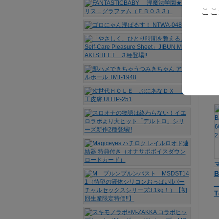
ここ
S
B
3
T