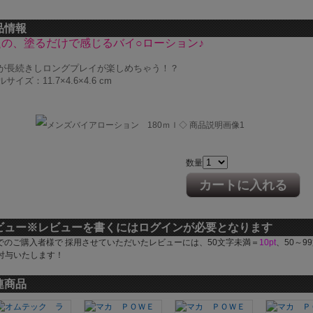
品情報
題の、塗るだけで感じるバイ○ローション♪
が長続きしロングプレイが楽しめちゃう！？
サイズ：11.7×4.6×4.6 cm
数量
カートに入れる
ビュー
※レビューを書くにはログインが必要となります
でのご購入者様で 採用させていただいたレビューには、50文字未満＝
10pt
、50～9
付与いたします！
連商品