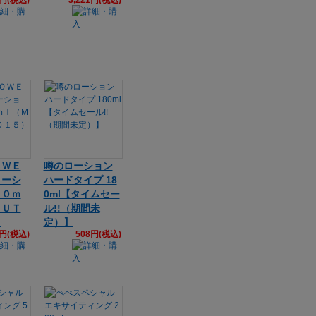
1円(税込)
3,221円(税込)
ＯＷＥ
噂のローション
ローシ
ハードタイプ 18
２０ｍ
0ml【タイムセー
ＬＵＴ
ル!!（期間未
）
定）】
7円(税込)
508円(税込)