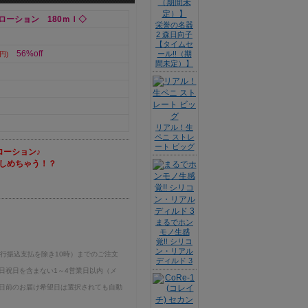
ローション 180ｍｌ◇
栄誉の名器
2 森日向子
【タイムセ
56%off
ール!!（期
円)
間未定）】
リアル！生
ペニ ストレ
ート ビッグ
ローション♪
しめちゃう！？
まるでホン
モノ生感
覚!! シリコ
ン・リアル
銀行振込支払を除き10時）までのご注文
ディルド 3
日祝日を含まない1～4営業日以内（メ
日前のお届け希望日は選択されても自動