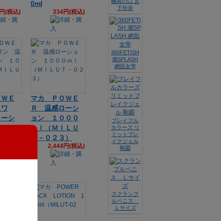
極真の口 宮
0ml
下玲奈
4円(税込)
334円(税込)
360FETISH
潮SPLASH
網肌女帝
ＯＷＥ
マカ ＰＯＷＥ
スワ
Ｒ 温感ローシ
ローシ
ョン １０００
プレイフル
０００
ｍｌ（ＭＩＬＵ
カラーズ リ
ミットブレ
ＩＬＵ
Ｔ－０２３）
イクジェル
2,444円(税込)
４）
剛覇
4円(税込)
スクランブ
ルペニス
Ｌサイズ