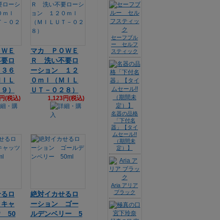
セーフブル
ー セルフ
ＯＷＥ
マカ ＰＯＷＥ
スティック
不要ロ
Ｒ 洗い不要ロ
 ３６
ーション １２
ＭＩＬ
０ｍｌ（ＭＩＬ
２９）
ＵＴ－０２８）
3円(税込)
1,123円(税込)
名器の品格
「下付名
器」【タイ
ムセール!!
（期間未
定）】
Aria アリア
ブラック
せるロ
絶対イカせるロ
 キャ
ーション ゴー
 50
ルデンベリー 5