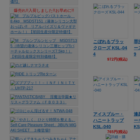
爆売れ!!入荷しました!!お早めに!!
こぼれるブラッ
罪
クローズ KSL-04
ース
4
9
972円(税込)
アイスブルー・
漆
ハニートラップ
ー
KSL-040
KS
765円(税込)