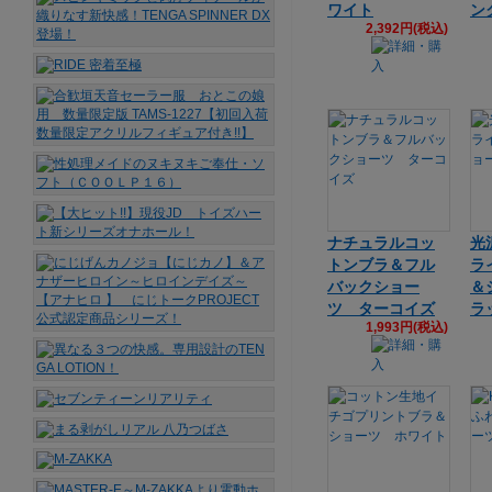
ワイト
ン
2,392円(税込)
ナチュラルコッ
光
トンブラ＆フル
ラ
バックショー
＆
ツ ターコイズ
ラ
1,993円(税込)