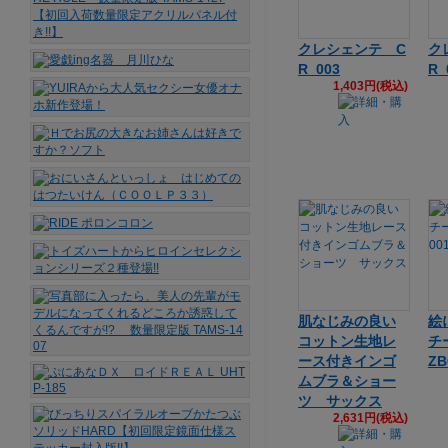
クレシェンテ C
ク
R_003
R_
1,403円(税込)
肌なじみの良い
絵
コットン生地レ
チ
ース付きインゴ
ZB
ムブラ＆ショー
ツ サックス
2,631円(税込)