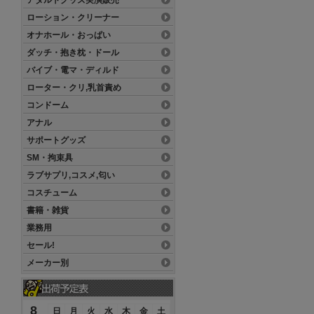
アダルトグッズ実演販売
ローション・クリーナー
オナホール・おっぱい
ダッチ・抱き枕・ドール
バイブ・電マ・ディルド
ローター・クリ,乳首責め
コンドーム
アナル
サポートグッズ
SM・拘束具
ラブサプリ,コスメ,匂い
コスチューム
書籍・雑貨
業務用
セール!
メーカー別
8
日
月
火
水
木
金
土