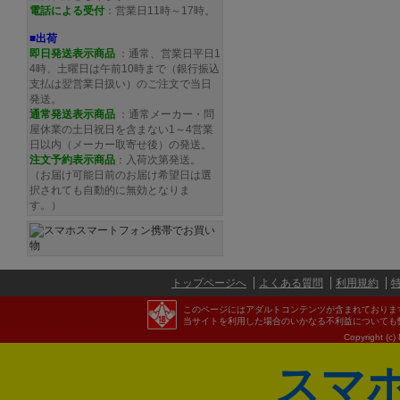
電話による受付
：営業日11時～17時。
■出荷
即日発送表示商品
：通常、営業日平日1
4時、土曜日は午前10時まで（銀行振込
支払は翌営業日扱い）のご注文で当日
発送。
通常発送
表示商品
：通常メーカー・問
屋休業の土日祝日を含まない1～4営業
日以内（メーカー取寄せ後）の発送。
注文予約
表示商品
：入荷次第発送。
（お届け可能日前のお届け希望日は選
択されても自動的に無効となりま
す。）
トップページへ
よくある質問
利用規約
このページにはアダルトコンテンツが含まれておりま
当サイトを利用した場合のいかなる不利益についても
Copyright (c)
スマ