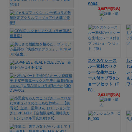
S004
3,987円(税込)
スケスケシース
し
ルー素材のセク
じ
シーな生地にレ
レ
ース付きブラ&シ
＆
ョーツセット（T
ワ
B）
2,631円(税込)