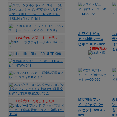
ホワイトピュ
し
↓↓爆売れ!!入荷しました!!↓↓
ア・純情レース
ラ
ビキニ KRS-022
（
685円(税込)
１
Ｍ女拘束プレ
き
↓↓爆売れ!!入荷しました!!↓↓
イ ギャグボー
ン
ルセット AVCG-
も
029
01