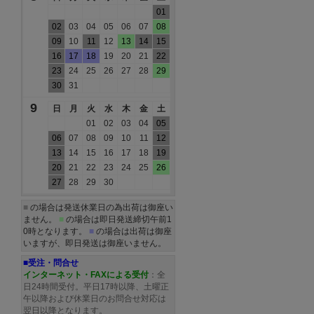
01
02
03
04
05
06
07
08
09
10
11
12
13
14
15
16
17
18
19
20
21
22
23
24
25
26
27
28
29
30
31
9
日
月
火
水
木
金
土
01
02
03
04
05
06
07
08
09
10
11
12
13
14
15
16
17
18
19
20
21
22
23
24
25
26
27
28
29
30
■
の場合は発送休業日の為出荷は御座い
ません。
■
の場合は即日発送締切午前1
0時となります。
■
の場合は出荷は御座
いますが、即日発送は御座いません。
■受注・問合せ
インターネット・FAXによる受付
：全
日24時間受付。平日17時以降、土曜正
午以降および休業日のお問合せ対応は
翌日以降となります。