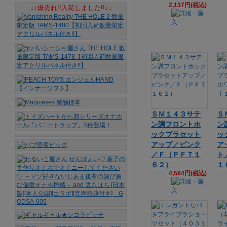
2,137円(税込)
↓↓爆売れ!!入荷しました!!↓↓
ＳＭ１４３サテ
Ｓ
ン調フロントホ
ン
ックブラセット
ッ
アップ／ピンク
ア
／Ｆ（ＰＦＴ１
ト
６２）
１
4,584円(税込)