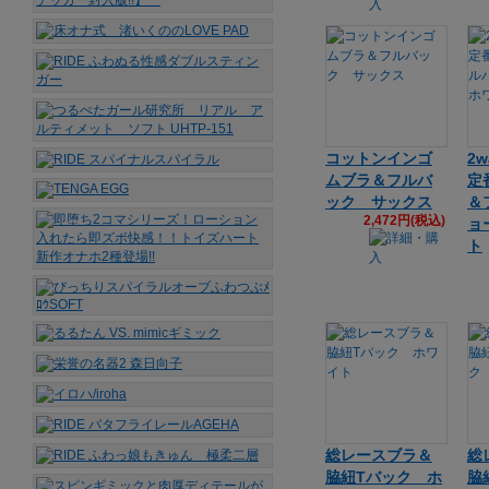
コットンインゴ
2
ムブラ＆フルバ
定
ック サックス
＆
2,472円(税込)
ョ
ト
総レースブラ＆
総
脇紐Tバック ホ
脇