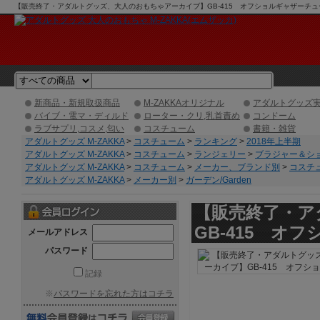
【販売終了・アダルトグッズ、大人のおもちゃアーカイブ】GB-415 オフショルギャザーチューブ
新商品・新規取扱商品
M-ZAKKAオリジナル
アダルトグッズ
バイブ・電マ・ディルド
ローター・クリ,乳首責め
コンドーム
ラブサプリ,コスメ,匂い
コスチューム
書籍・雑貨
アダルトグッズ M-ZAKKA
>
コスチューム
>
ランキング
>
2018年上半期
アダルトグッズ M-ZAKKA
>
コスチューム
>
ランジェリー
>
ブラジャー＆シ
アダルトグッズ M-ZAKKA
>
コスチューム
>
メーカー、ブランド別
>
コスチ
アダルトグッズ M-ZAKKA
>
メーカー別
>
ガーデン/Garden
【販売終了・ア
GB-415 オ
メールアドレス
パスワード
記録
※
パスワードを忘れた方はコチラ