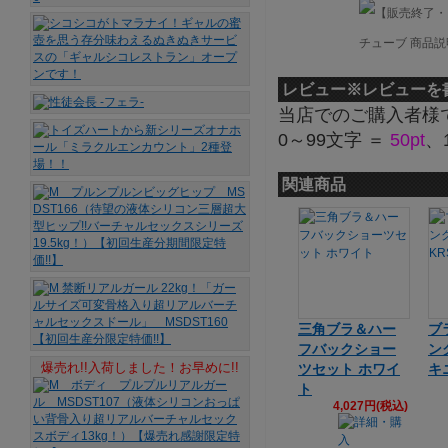
レビュー
※レビューを
当店でのご購入者様
0～99文字 ＝
50pt
、
関連商品
三角ブラ＆ハー
ブ
フバックショー
爆売れ!!入荷しました！お早めに!!
ツセット ホワイ
キニ
ト
4,027円(税込)