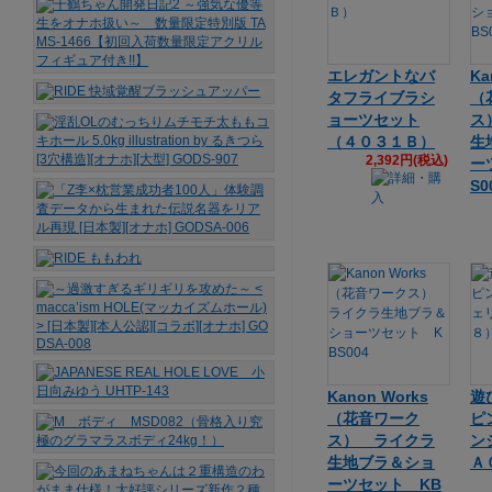
エレガントなバ
Ka
タフライブラシ
（
ョーツセット
ス
（４０３１Ｂ）
生
2,392円(税込)
ー
S0
Kanon Works
遊
（花音ワーク
ピ
ス） ライクラ
ン
生地ブラ＆ショ
Ａ
ーツセット KB