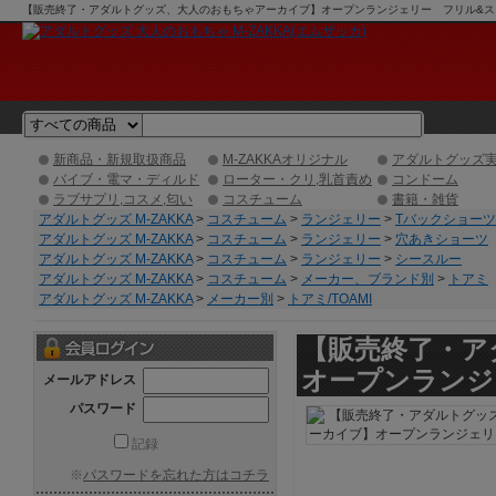
【販売終了・アダルトグッズ、大人のおもちゃアーカイブ】オープンランジェリー フリル&スカート
グ】
新商品・新規取扱商品
M-ZAKKAオリジナル
アダルトグッズ
バイブ・電マ・ディルド
ローター・クリ,乳首責め
コンドーム
ラブサプリ,コスメ,匂い
コスチューム
書籍・雑貨
アダルトグッズ M-ZAKKA
>
コスチューム
>
ランジェリー
>
Tバックショーツ
アダルトグッズ M-ZAKKA
>
コスチューム
>
ランジェリー
>
穴あきショーツ
アダルトグッズ M-ZAKKA
>
コスチューム
>
ランジェリー
>
シースルー
アダルトグッズ M-ZAKKA
>
コスチューム
>
メーカー、ブランド別
>
トアミ
アダルトグッズ M-ZAKKA
>
メーカー別
>
トアミ/TOAMI
【販売終了・ア
オープンランジ
メールアドレス
パスワード
記録
※
パスワードを忘れた方はコチラ