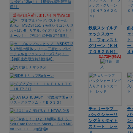
爆売れ!!入荷しました!!お早めに!!
鉄板スタイルチ
鉄
ェックスカー
ェ
ト フォレスト
ト
グリーン（ＫＨ
ー
７０６２ＧＮ）
４
3,173円(税込)
チェリーラブ
チ
バックシャーリ
バ
ング入りタイト
ン
スカート レッ
ス
ド
バ