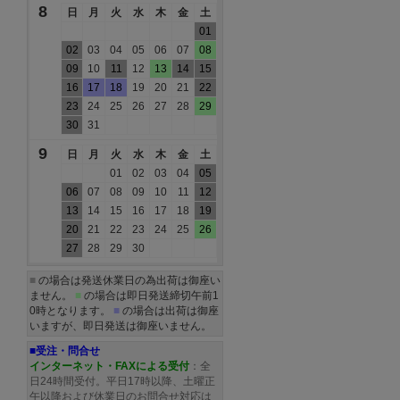
8
日
月
火
水
木
金
土
01
02
03
04
05
06
07
08
09
10
11
12
13
14
15
16
17
18
19
20
21
22
23
24
25
26
27
28
29
30
31
9
日
月
火
水
木
金
土
01
02
03
04
05
06
07
08
09
10
11
12
13
14
15
16
17
18
19
20
21
22
23
24
25
26
27
28
29
30
■
の場合は発送休業日の為出荷は御座い
ません。
■
の場合は即日発送締切午前1
0時となります。
■
の場合は出荷は御座
いますが、即日発送は御座いません。
■受注・問合せ
インターネット・FAXによる受付
：全
日24時間受付。平日17時以降、土曜正
午以降および休業日のお問合せ対応は