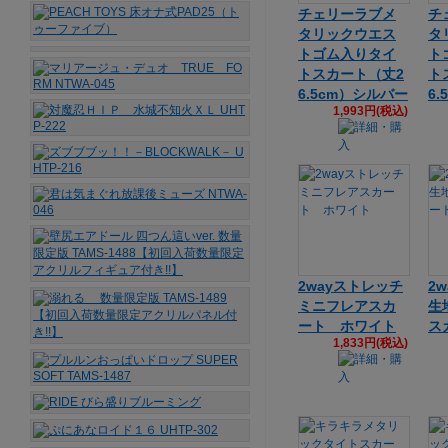
チェリーラブメ
チ
タリックウエス
タ
トゴム入りタイ
ト
トスカート（丈2
ト
6.5cm）シルバー
6
1,993円(税込)
2wayストレッチ
2
ミニフレアスカ
生
ート ホワイト
ス
1,833円(税込)