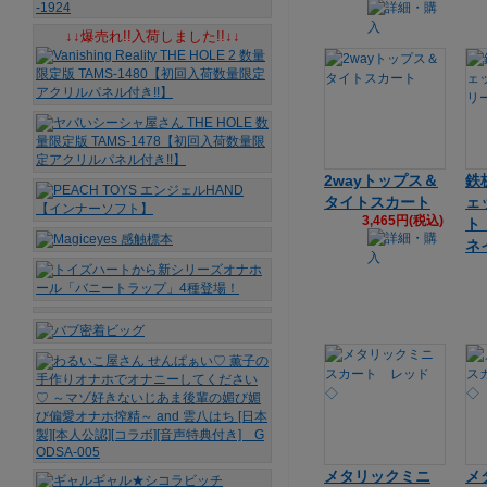
↓↓爆売れ!!入荷しました!!↓↓
2wayトップス＆
鉄
タイトスカート
ェ
3,465円(税込)
ト
ネ
メタリックミニ
メ