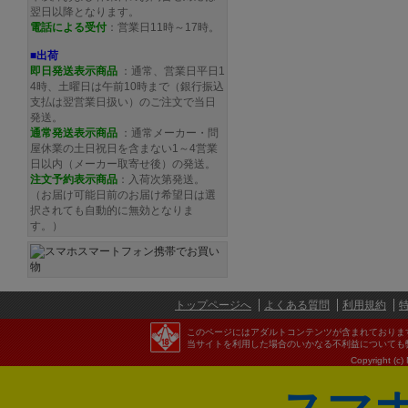
翌日以降となります。
電話による受付
：営業日11時～17時。
■出荷
即日発送表示商品
：通常、営業日平日1
4時、土曜日は午前10時まで（銀行振込
支払は翌営業日扱い）のご注文で当日
発送。
通常発送
表示商品
：通常メーカー・問
屋休業の土日祝日を含まない1～4営業
日以内（メーカー取寄せ後）の発送。
注文予約
表示商品
：入荷次第発送。
（お届け可能日前のお届け希望日は選
択されても自動的に無効となりま
す。）
トップページへ
よくある質問
利用規約
このページにはアダルトコンテンツが含まれておりま
当サイトを利用した場合のいかなる不利益についても
Copyright (c)