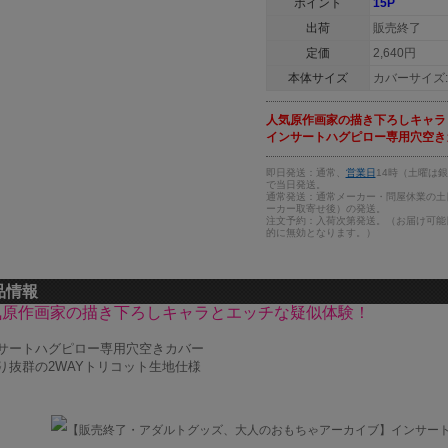
ポイント
15P
出荷
販売終了
定価
2,640円
本体サイズ
カバーサイズ:H
人気原作画家の描き下ろしキャラ
インサートハグピロー専用穴空き
即日発送：通常、
営業日
14時（土曜は
で当日発送。
通常発送：通常メーカー・問屋休業の土
ーカー取寄せ後）の発送。
注文予約：入荷次第発送。（お届け可能
的に無効となります。）
品情報
気原作画家の描き下ろしキャラとエッチな疑似体験！
サートハグピロー専用穴空きカバー
り抜群の2WAYトリコット生地仕様