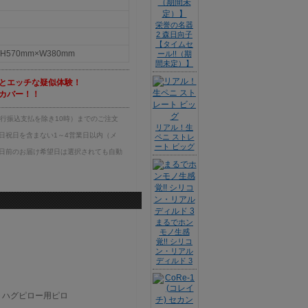
栄誉の名器
2 森日向子
【タイムセ
570mm×W380mm
ール!!（期
間未定）】
とエッチな疑似体験！
カバー！！
銀行振込支払を除き10時）までのご注文
リアル！生
日祝日を含まない1～4営業日以内（メ
ペニ ストレ
ート ビッグ
日前のお届け希望日は選択されても自動
まるでホン
モノ生感
覚!! シリコ
ン・リアル
ディルド 3