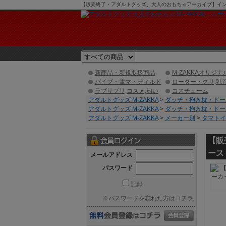
【販売終了・アダルトグッズ、大人のおもちゃアーカイブ】インサート
KUマンゾクショッピング】
新商品・新規取扱商品
M-ZAKKAオリジナ
バイブ・電マ・ディルド
ローター・クリ,乳
ラブサプリ,コスメ,匂い
コスチューム
アダルトグッズ M-ZAKKA
>
ダッチ・抱き枕・ドー
アダルトグッズ M-ZAKKA
>
ダッチ・抱き枕・ドー
アダルトグッズ M-ZAKKA
>
メーカー別
>
タマトイズ
【販
ース＃
メールアドレス
パスワード
記録
※
パスワードを忘れた方はコチラ