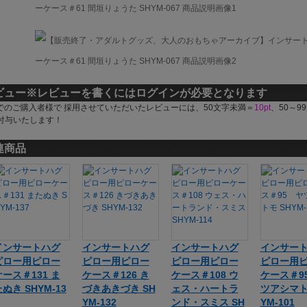
ビュー
※レビューを書くにはログインが必要となります
でのご購入者様で 採用させていただいたレビューには、50文字未満＝
10pt
、50～9
付与いたします！
連商品
インサートハグ
インサートハグ
インサートハグ
インサー
ピロー用ピロー
ピロー用ピロー
ピロー用ピロー
ピロー用
ケース＃131 ま
ケース＃126 き
ケース＃108 ウ
ケース＃9
ぬき SHYM-13
づきあきづき SH
ェス・ハートラ
ツアシマト
YM-132
ンド・スミス SH
YM-101