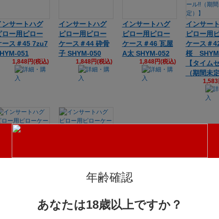
インサートハグ
インサートハグ
インサートハグ
インサー
ピロー用ピロー
ピロー用ピロー
ピロー用ピロー
ピロー用
ース＃45 7zu7
ケース＃44 砕骨
ケース＃46 瓦屋
ケース＃4
HYM-051
子 SHYM-050
A太 SHYM-052
桜 SHYM-
1,848円(税込)
1,848円(税込)
1,848円(税込)
【タイムセ
（期間未
1,58
インサートハグ
インサートハグ
年齢確認
ピロー用ピロー
ピロー用ピロー
ケース＃21 あ
ケース＃13 マ
やせまい SHYM
ーニー SHYM-01
あなたは18歳以上ですか？
-027【タイムセ
8
1,848円(税込)
ール!!（期間未