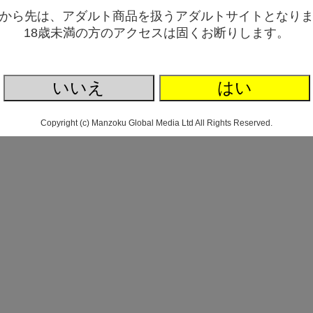
定）】
から先は、アダルト商品を扱うアダルトサイトとなり
1,583円(税込)
18歳未満の方のアクセスは固くお断りします。
いいえ
はい
Copyright (c) Manzoku Global Media Ltd All Rights Reserved.