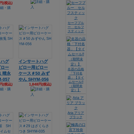
3円(税込)
セーフブル
ー セルフ
スティック
トハグ
インサートハグ
ピロー
ピロー用ピロー
名器の品格
1 晴永
ケース＃50 みず
「下付名
器」【タイ
-057
やん SHYM-056
ムセール!!
8円(税込)
1,848円(税込)
（期間未
定）】
Aria アリア
ブラック