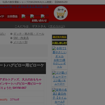
玩具の激安通販ショップのM-ZAKKA(エム雑貨）【旧MAN-ZO
こんにちは、 ゲストさん （
マイページ
）
ぱい
ダッチ・抱き枕・ドール
SM・拘束具
メーカー別
令和で1番
やさしいギ
ートハグピロー用ピローケ
ャル
アダルトグッズ、大人のおもちゃ
ゴク吸バキ
インサートハグピロー用ピローケ
ューマー
りょうた SHYM-067
37%off
663円)