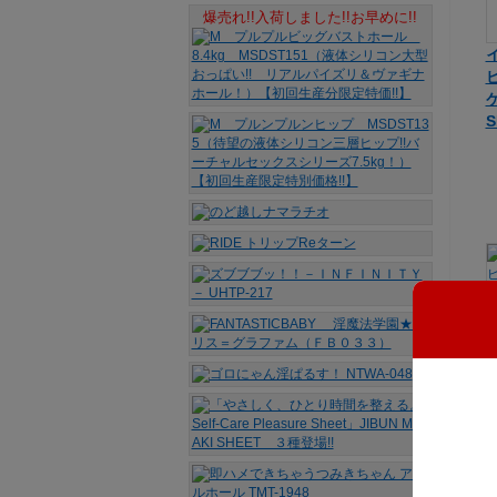
爆売れ!!入荷しました!!お早めに!!
ケ
S