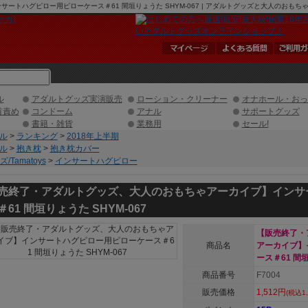
ハグピロー用ピローケース＃61 間垣りょうた SHYM-067 | アダルトグッズと大人のおもちゃ、
ル
アダルトグッズ実演販売
ローション・クリーナー
オナホール・おっ
首責め
コンドーム
アナル
サポートグッズ
書籍・雑貨
業務用
セール!
ル
>
ランキング
>
2018年上半期
ル
>
抱き枕
>
抱き枕カバー
/Tamatoys
>
インサートハグピロー
売終了・アダルトグッズ、大人のおもちゃアーカイブ】インサ
61 間垣りょうた SHYM-067
【販売終了・
商品名
アーカイブ】
ース＃61 間垣
商品番号
F7004
販売価格
1,512円
(税込1,