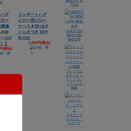
極真の口 宮
下玲奈
トハグ
インサートハグ
ピロー
ピロー用ピロー
2麻倉
ケース＃29 はざ
360FETISH
048
くらさつき SHY
潮SPLASH
ール!!
M-035
網肌女帝
1,848円(税込)
定）】
3円(税込)
プレイフル
カラーズ リ
ミットブレ
イクジェル
剛覇
スクランブ
ルペニス
Ｌサイズ