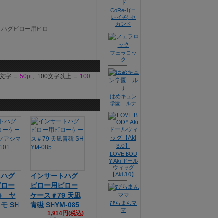
CoRe-1(コ
レイチ) セ
カンド
フェラロッ
ク
9文字 ＝
50pt
、100文字以上 ＝
100
はめキュン
学園 ルナ
LOVE BOD
Y Aki ドール
ウィッグ
【Aki 3.0】
トハグ
インサートハグ
ピロー
ピロー用ピロー
5 ヤ
ケース＃79 天凪
びらまんマ
モ SH
青磁 SHYM-085
マ
1,914円(税込)