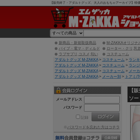
【販売終了・アダルトグッズ、大人のおもちゃアーカイブ】特価フェ
ング】
新商品・新規取扱商品
M-ZAKKAオリジナ
バイブ・電マ・ディルド
ローター・クリ,乳
ラブサプリ,コスメ,匂い
コスチューム
アダルトグッズ M-ZAKKA
>
コスチューム
>
ランキ
アダルトグッズ M-ZAKKA
>
コスチューム
>
ランジ
アダルトグッズ M-ZAKKA
>
コスチューム
>
メーカ
アダルトグッズ M-ZAKKA
>
メーカー別
>
トアミ/T
【販
ソー
メールアドレス
パスワード
記録
※
パスワードを忘れた方はコチラ