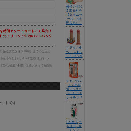
栄誉の名器
2 森日向子
【タイムセ
ール!!（期
間未定）】
を特価アソートセットにて発売！
れたトリコット生地のフルバック
リアル！生
銀行振込支払を除き10時）までのご注文
ペニ ストレ
ート ビッグ
日祝日を含まない1～4営業日以内（メ
日前のお届け希望日は選択されても自動
まるでホン
モノ生感
覚!! シリコ
！
ン・リアル
ディルド 3
セットです
CoRe-1(コ
レイチ) セ
カンド