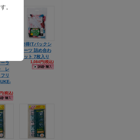
ます。
誘惑フ
特!得!Tバックシ
 ショ
ョーツ 詰め合わ
セッ
セット 7枚入り
1,084円(税込)
シーラ
ー レ
 フリ
UKE-
1円(税込)