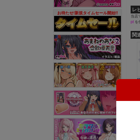
レ
お待たせ!新規タイムセール開始!!
当店
pt
を
関