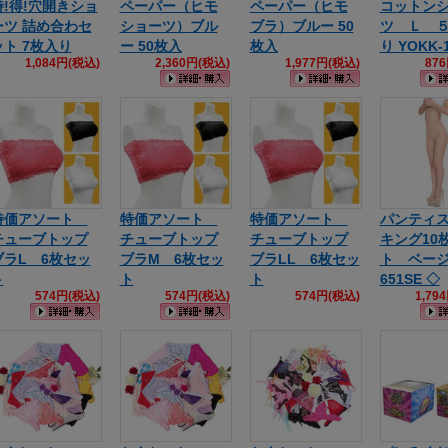
特!得!穴開きショ
ペーパー（ヒモ
ペーパー（ヒモ
コットン
ーツ 詰め合わセ
ショーツ）ブル
ブラ）ブルー 50
ツ Ｌ 
ット 7枚入り
ー 50枚入
枚入
り YOKK-
1,084円(税込)
2,360円(税込)
1,977円(税込)
87
特価アソート
特価アソート
特価アソート
パンティ
チューブトップ
チューブトップ
チューブトップ
キング10
ブラL 6枚セッ
ブラM 6枚セッ
ブラLL 6枚セッ
ト ベージ
ト
ト
ト
651SE ◇
574円(税込)
574円(税込)
574円(税込)
1,79