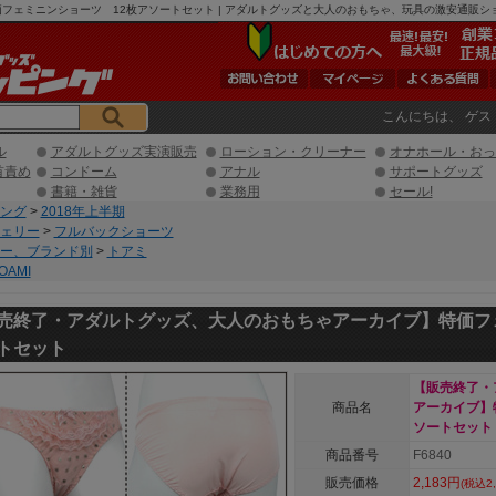
ミニンショーツ 12枚アソートセット | アダルトグッズと大人のおもちゃ、玩具の激安通販ショップ
こんにちは、 ゲス
ル
アダルトグッズ実演販売
ローション・クリーナー
オナホール・おっ
首責め
コンドーム
アナル
サポートグッズ
書籍・雑貨
業務用
セール!
ング
>
2018年上半期
ェリー
>
フルバックショーツ
ー、ブランド別
>
トアミ
OAMI
売終了・アダルトグッズ、大人のおもちゃアーカイブ】特価フ
トセット
【販売終了・
商品名
アーカイブ】
ソートセット
商品番号
F6840
販売価格
2,183円
(税込2,