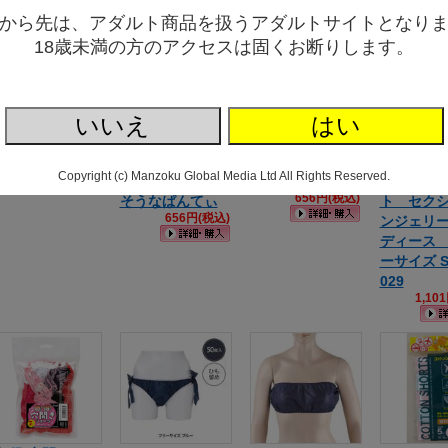
から先は、アダルト商品を扱うアダルトサイトとなり
18歳未満の方のアクセスは固くお断りします。
いいえ
はい
エロぱん
そのへんを歩い
欲求不満な女性
とろける
167円(税込)
ているかわいい
がハイているで
ルコース
Copyright (c) Manzoku Global Media Ltd All Rights Reserved.
女子がはいてい
あろうショーツ
ーツ３枚
656円(税込)
そうなぱんてぃ
ト セク
656円(税込)
ンジェリ
ディース
ーサイズ S
029
1,10