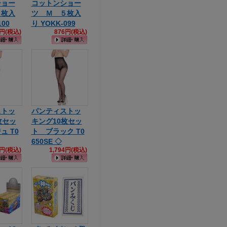
ショー
コットンショー
５枚入
ツ Ｍ ５枚入
100
り YOKK-099
6円(税込)
876円(税込)
ストッ
パンティストッ
枚セッ
キング10枚セッ
ュ T0
ト ブラック T0
650SE ◇
4円(税込)
1,794円(税込)