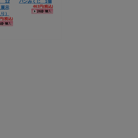
 12
パンみくじ 1個
463円(税込)
（展示
入り）
4円(税込)