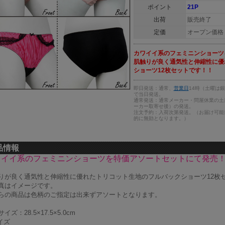
ポイント
21P
出荷
販売終了
定価
オープン価格
カワイイ系のフェミニンショーツ
肌触りが良く通気性と伸縮性に優
ショーツ12枚セットです！！
即日発送：通常、
営業日
14時（土曜は
で当日発送。
通常発送：通常メーカー・問屋休業の土
ーカー取寄せ後）の発送。
注文予約：入荷次第発送。（お届け可能
的に無効となります。）
品情報
ワイイ系のフェミニンショーツを特価アソートセットにて発売
りが良く通気性と伸縮性に優れたトリコット生地のフルバックショーツ12枚
真はイメージです。
らの商品は色柄のご指定は出来ずアソートとなります。
イズ：28.5×17.5×5.0cm
イズ