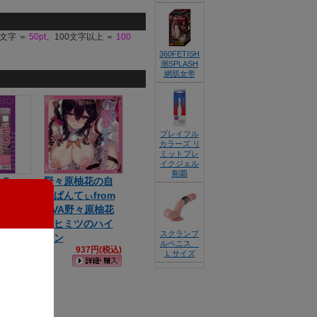
9文字 ＝
50pt
、100文字以上 ＝
100
360FETISH
潮SPLASH
網肌女帝
プレイフル
カラーズ リ
ミットブレ
イクジェル
剛覇
ＡＢ
野々原柚花の自
インド
慰ぱんてぃfrom
ム エ
OVA野々原柚花
ツ ロ
のヒミツのハイ
スクランブ
ガーゼ
シン
ルペニス
937円(税込)
きる使
Ｌサイズ
ンツ
（ＭＩ
５）
1円(税込)