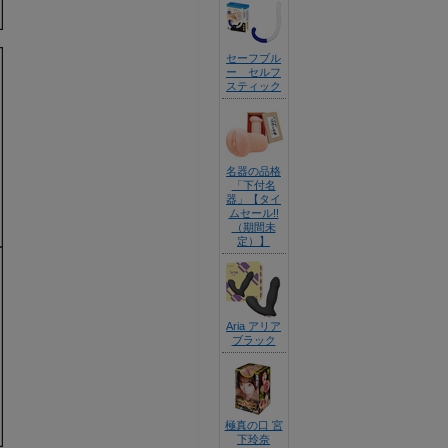
セーフブル
ー セルフ
スティック
名器の品格
「下付名
器」【タイ
ムセール!!
（期間未
定）】
Aria アリア
ブラック
極真の口 宮
下玲奈