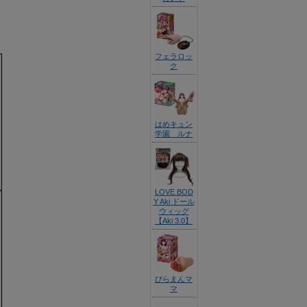
フェラロッ
ク
はめキュン
学園 ルナ
LOVE BOD
Y Aki ドール
ウィッグ
【Aki 3.0】
びらまんマ
マ