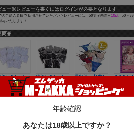
ビュー
※レビューを書くにはログインが必要となります
でのご購入者様で 採用させていただいたレビューには、50文字未満＝
10pt
、50～9
付与いたします！
連商品
特価セクシーシ
特価セクシーシ
最安値 【1枚1
０７２Ｌ
ョーツ 10枚
ョーツ 10枚
枚個包装】 お
Ｏ ルー
組 （個包装・
組 （個包装・
すすめ特価セク
オーガズ
ホワイト）
ブラック）
シーショーツ 1
ステパン
1,882円(税込)
1,882円(税込)
2枚組
ーション
1,403円(税込)
コキもで
年齢確認
い捨てパ
男女兼用
あなたは18歳以上ですか？
Ｕ０５２
69