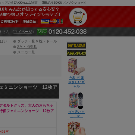
のM-ZAKKA(エム雑貨）【旧MAN-ZOKUマンゾクショッピ
トさん （
マイページ
）
ぱい
ダッチ・抱き枕・ドール
SM・拘束具
メーカー別
令和で1番
やさしいギ
ャル
ェミニンショーツ 12枚ア
アダルトグッズ、大人のおもちゃ
特価フェミニンショーツ 12枚ア
ゴク吸バキ
ューマー
401円)