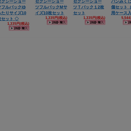
セクシーショー
セクシーショー
セクシーショー
パンみくじ
ツフルバックゆ
ツフルバックMサ
ツＴバック１2枚
個セット
ったりサイズ10
イズ10枚セット
セット
用ケース
1,335円(税込)
1,335円(税込)
5,54
枚セット ◇
1,335円(税込)