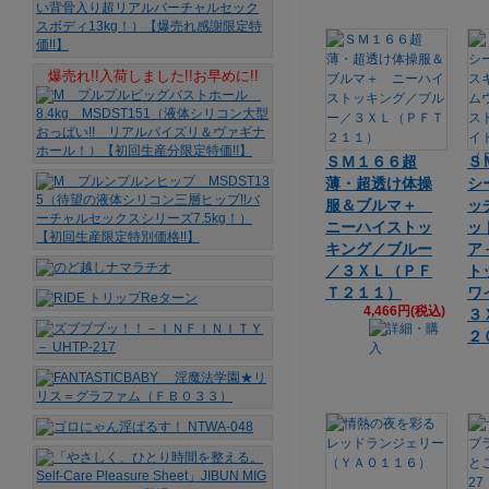
爆売れ!!入荷しました!!お早めに!!
ＳＭ１６６超
Ｓ
薄・超透け体操
シ
服＆ブルマ＋
ッ
ニーハイストッ
ッ
キング／ブルー
ア
／３ＸＬ（ＰＦ
ト
Ｔ２１１）
ワ
4,466円(税込)
３
２