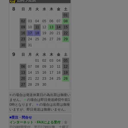
8
日
月
火
水
木
金
土
01
02
03
04
05
06
07
08
09
10
11
12
13
14
15
16
17
18
19
20
21
22
23
24
25
26
27
28
29
30
31
9
日
月
火
水
木
金
土
01
02
03
04
05
06
07
08
09
10
11
12
13
14
15
16
17
18
19
20
21
22
23
24
25
26
27
28
29
30
■
の場合は発送休業日の為出荷は御座い
ません。
■
の場合は即日発送締切午前1
0時となります。
■
の場合は出荷は御座
いますが、即日発送は御座いません。
■受注・問合せ
インターネット・FAXによる受付
：全
日24時間受付。平日17時以降、土曜正