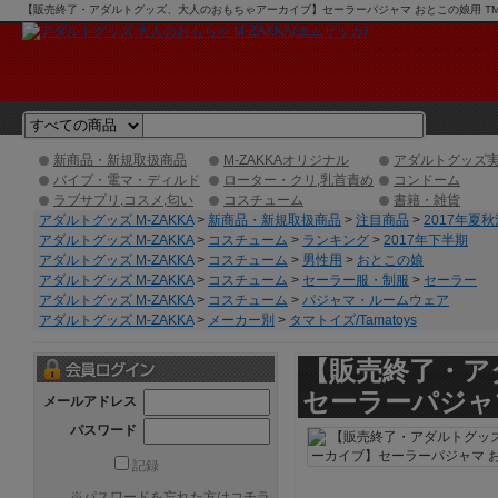
【販売終了・アダルトグッズ、大人のおもちゃアーカイブ】セーラーパジャマ おとこの娘用 TMT-9
グ】
新商品・新規取扱商品
M-ZAKKAオリジナル
アダルトグッズ
バイブ・電マ・ディルド
ローター・クリ,乳首責め
コンドーム
ラブサプリ,コスメ,匂い
コスチューム
書籍・雑貨
アダルトグッズ M-ZAKKA
>
新商品・新規取扱商品
>
注目商品
>
2017年夏
アダルトグッズ M-ZAKKA
>
コスチューム
>
ランキング
>
2017年下半期
アダルトグッズ M-ZAKKA
>
コスチューム
>
男性用
>
おとこの娘
アダルトグッズ M-ZAKKA
>
コスチューム
>
セーラー服・制服
>
セーラー
アダルトグッズ M-ZAKKA
>
コスチューム
>
パジャマ・ルームウェア
アダルトグッズ M-ZAKKA
>
メーカー別
>
タマトイズ/Tamatoys
【販売終了・ア
セーラーパジャマ
メールアドレス
パスワード
記録
※
パスワードを忘れた方はコチラ