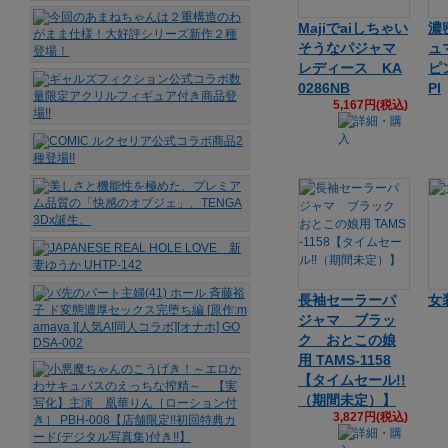
Majiでaiしちゃい
濃
そうなパジャマ
ュ
レディース KA
ピ
0286NB
PI
5,167円(税込)
長袖セーラーパ
女
ジャマ ブラッ
ク おとこの娘
用 TAMS-1158
【タイムセール!!
（期間未定）】
3,827円(税込)