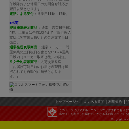
午以降および休業日のお問合せ対応は
翌日以降となります。
電話による受付
：営業日11時～17時。
■出荷
即日発送表示商品
：通常、営業日平日1
4時、土曜日は午前10時まで（銀行振込
支払は翌営業日扱い）のご注文で当日
発送。
通常発送
表示商品
：通常メーカー・問
屋休業の土日祝日を含まない1～4営業
日以内（メーカー取寄せ後）の発送。
注文予約
表示商品
：入荷次第発送。
（お届け可能日前のお届け希望日は選
択されても自動的に無効となりま
す。）
トップページへ
よくある質問
利用規約
このページにはアダルトコンテンツが含まれておりま
当サイトを利用した場合のいかなる不利益についても
Copyright (c)