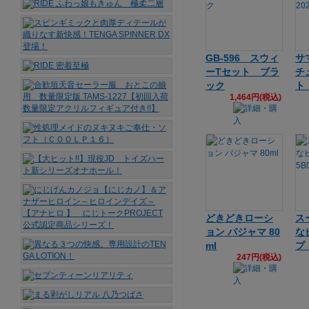
GB-596 スウィ
サ
ーTセット ブラ
チ
ック
ト 
1,464円(税込)
どきどきローシ
ス
ョン パジャマ 80
な
ml
プ 
247円(税込)