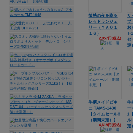
情熱の夜を彩る
サ
レッドランジェ
ブ
リー（ＹＡ０１
お
１６）
T
2,057円(税込)
セ
定
牛柄メイドビキ
牛
ニ TAMS-1430
ーマ
【タイムセール!!
1
（期間未定）】
ル
4,619円(税込)
定