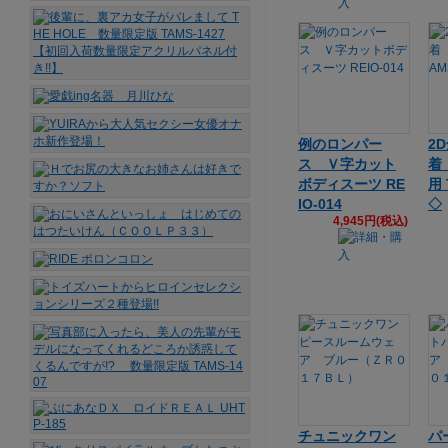
例のロンパー
2
ス Ｖ字カット
着
ボディスーツ RE
用 
IO-014
◇
4,945円(税込)
チュニックワン
パ