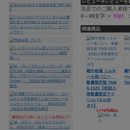
レビュー
※レビューを
当店でのご購入者様
0～99文字 ＝
50pt
、
関連商品
雌牛牧場 ミルキ
雌
ー☆逆バニー
ー
数量限定版 TAM
TA
S-1525【初回入
荷数量限定アク
リルパネル付
き!!】
6,776円(税込)
爆売れ!!入荷しました！お早めに!!