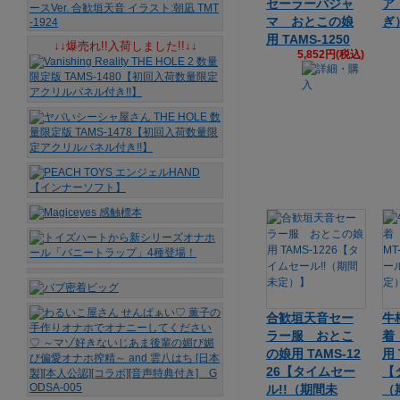
セーラーパジャ
ア
マ おとこの娘
ぎ）
用 TAMS-1250
↓↓爆売れ!!入荷しました!!↓↓
5,852円(税込)
合歓垣天音セー
牛
ラー服 おとこ
着
の娘用 TAMS-12
用 
26【タイムセー
【
ル!!（期間未
（