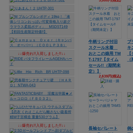
5,000円(税込)
牛柄リング付旧
ブ
スクール水着
キニ
おとこの娘用 TM
【
↓↓爆売れ!!入荷しました!!↓↓
T-1797【タイム
（
セール!!（期間未
定）】
2,639円(税込)
↓↓爆売れ!!入荷しました!!↓↓
長袖セパレート
例