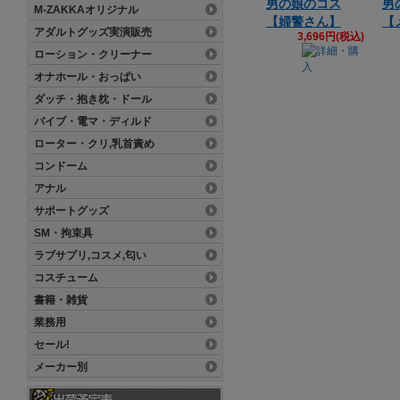
男の娘のコス
男
M-ZAKKAオリジナル
【婦警さん】
【
アダルトグッズ実演販売
3,696円(税込)
ローション・クリーナー
オナホール・おっぱい
ダッチ・抱き枕・ドール
バイブ・電マ・ディルド
ローター・クリ,乳首責め
コンドーム
アナル
サポートグッズ
SM・拘束具
ラブサプリ,コスメ,匂い
コスチューム
書籍・雑貨
業務用
セール!
メーカー別