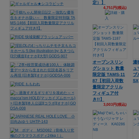
定）】
4,751円(税込)
オープンスリン
濃
グショット 数量
ュ
限定版 TAMS-11
ブ
87【初回入荷数
SX
量限定アクリル
フィギュア付
き!!】
3,003円(税込)