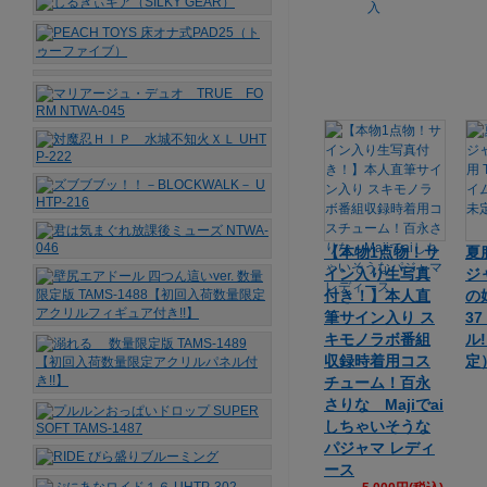
【本物1点物！サ
夏
イン入り生写真
ジ
付き！】本人直
の娘
筆サイン入り ス
3
キモノラボ番組
ル
収録時着用コス
定
チューム！百永
さりな Majiでai
しちゃいそうな
パジャマ レディ
ース