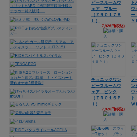
ピースルームウ
ト
ェア ブルー
ウ
（ＺＲ０１７Ｂ
ー
Ｌ）
Ｙ
7,926円(税込)
チュニックワン
ノ
ピースルームウ
ン
ェア ピンク
ウ
（ＺＲ０１６Ｐ
ト
Ｉ）
Ｗ
7,926円(税込)