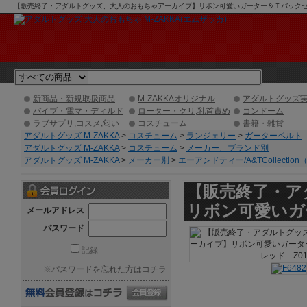
【販売終了・アダルトグッズ、大人のおもちゃアーカイブ】リボン可愛いガーター＆Ｔバックセット 
クショッピング】
新商品・新規取扱商品
M-ZAKKAオリジナル
アダルトグッズ
バイブ・電マ・ディルド
ローター・クリ,乳首責め
コンドーム
ラブサプリ,コスメ,匂い
コスチューム
書籍・雑貨
アダルトグッズ M-ZAKKA
>
コスチューム
>
ランジェリー
>
ガーターベルト
アダルトグッズ M-ZAKKA
>
コスチューム
>
メーカー、ブランド別
アダルトグッズ M-ZAKKA
>
メーカー別
>
エーアンドティー/A&TCollection
【販売終了・ア
リボン可愛いガ
メールアドレス
パスワード
記録
※
パスワードを忘れた方はコチラ