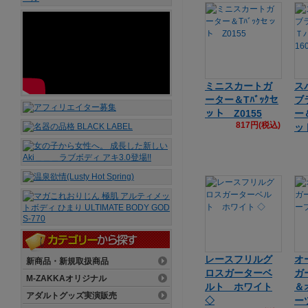
ミニスカートガ
ス
ーター＆Tﾊﾞｯｸセ
ブ
ット Z0155
ー
817円(税込)
ッ
レースフリルグ
オ
新商品・新規取扱商品
ロスガーターベ
ガ
M-ZAKKAオリジナル
ルト ホワイト
＆
アダルトグッズ実演販売
◇
ー