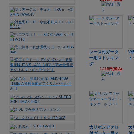
レース付ガータ
V
ー用ストッキン
ト
グ
1,435円(税込)
大リボンアクセ
大
付ガーター用ス
付