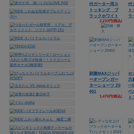
付ガーター用ス
付
トッキング ブ
ト
ラックホワイト
ラ
2,233円(税込)
刺激MAXジッパ
セ
ーオープンガー
力満
ターショーツ Z0
一
401
ベ
1,470円(税込)
ト 