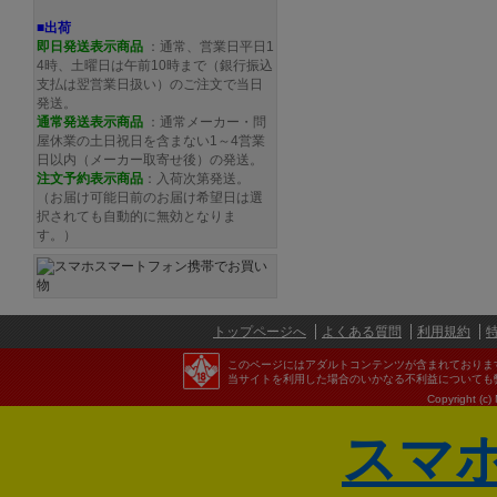
■出荷
即日発送表示商品
：通常、営業日平日1
4時、土曜日は午前10時まで（銀行振込
支払は翌営業日扱い）のご注文で当日
発送。
通常発送
表示商品
：通常メーカー・問
屋休業の土日祝日を含まない1～4営業
日以内（メーカー取寄せ後）の発送。
注文予約
表示商品
：入荷次第発送。
（お届け可能日前のお届け希望日は選
択されても自動的に無効となりま
す。）
トップページへ
よくある質問
利用規約
このページにはアダルトコンテンツが含まれておりま
当サイトを利用した場合のいかなる不利益についても
Copyright (c)
スマ