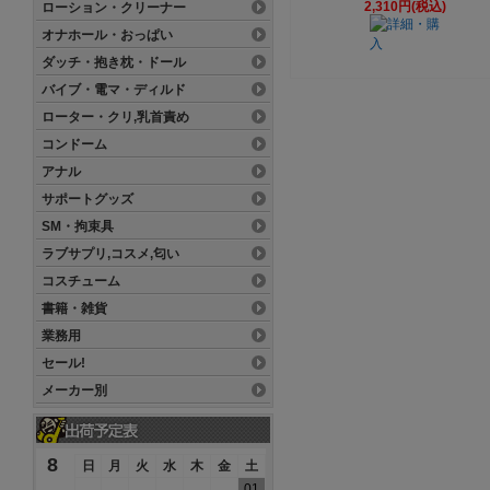
2,310円(税込)
ローション・クリーナー
オナホール・おっぱい
ダッチ・抱き枕・ドール
バイブ・電マ・ディルド
ローター・クリ,乳首責め
コンドーム
アナル
サポートグッズ
SM・拘束具
ラブサプリ,コスメ,匂い
コスチューム
書籍・雑貨
業務用
セール!
メーカー別
8
日
月
火
水
木
金
土
01