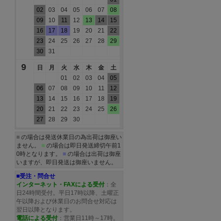
02
03
04
05
06
07
08
09
10
11
12
13
14
15
16
17
18
19
20
21
22
23
24
25
26
27
28
29
30
31
9
日
月
火
水
木
金
土
01
02
03
04
05
06
07
08
09
10
11
12
13
14
15
16
17
18
19
20
21
22
23
24
25
26
27
28
29
30
■
の場合は発送休業日の為出荷は御座い
ません。
■
の場合は即日発送締切午前1
0時となります。
■
の場合は出荷は御座
いますが、即日発送は御座いません。
■受注・問合せ
インターネット・FAXによる受付
：全
日24時間受付。平日17時以降、土曜正
午以降および休業日のお問合せ対応は
翌日以降となります。
電話による受付
：営業日11時～17時。