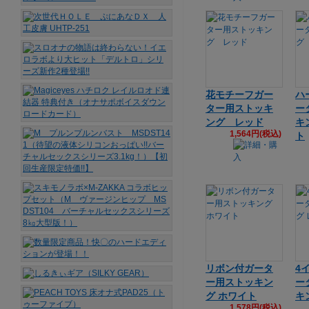
花モチーフガー
ハ
ター用ストッキ
ー
ング レッド
キ
1,564円(税込)
ト
リボン付ガータ
4
ー用ストッキン
ー
グ ホワイト
キ
1,578円(税込)