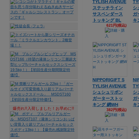
TYLISH AVENUE
TY
ステッチライン
シ
サスペンダース
ガ
トッキング BL
キ
621円(税込)
NIPPORIGIFT S
NI
TYLISH AVENUE
TY
シュシュリボン
シ
ガーターストッ
ガ
キング 網WH
キ
爆売れ!!入荷しました！お早めに!!
382円(税込)