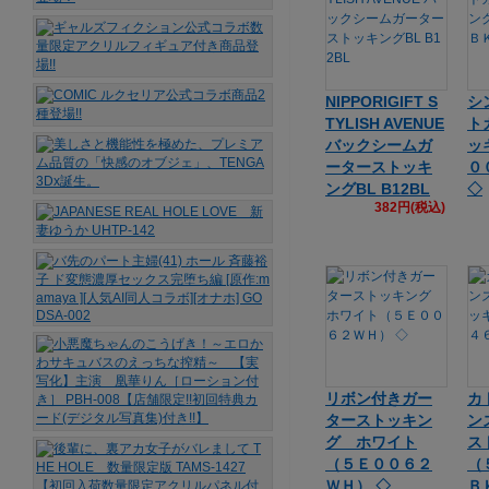
NIPPORIGIFT S
シ
TYLISH AVENUE
ト
バックシームガ
ッ
ーターストッキ
０
ングBL B12BL
◇
382円(税込)
リボン付きガー
カ
ターストッキン
ン
グ ホワイト
ス
（５Ｅ００６２
（
ＷＨ） ◇
Ｂ