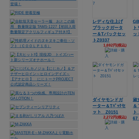
レディな仕上げ
G
ブラックガータ
ト
ー＆Tバックセッ
ッ
トZ0337
1,692円(税込)
ダイヤモンドガ
淑
ーター＆Tﾊﾞｯｸセ
＆
ット Z0151
ト
2,272円(税込)
67