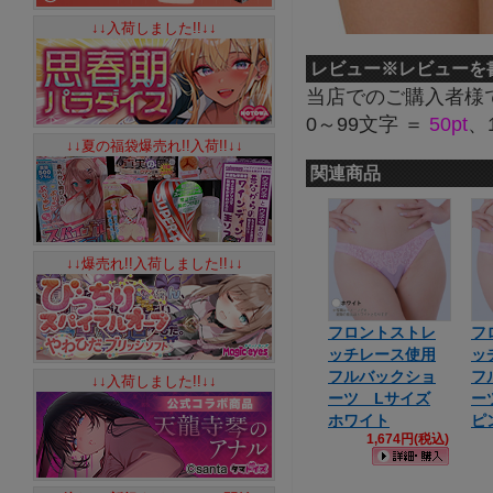
↓↓入荷しました!!↓↓
レビュー
※レビューを
当店でのご購入者様
0～99文字 ＝
50pt
、
↓↓夏の福袋爆売れ!!入荷!!↓↓
関連商品
↓↓爆売れ!!入荷しました!!↓↓
フロントストレ
フ
ッチレース使用
ッ
フルバックショ
フ
↓↓入荷しました!!↓↓
ーツ Lサイズ
ー
ホワイト
ピ
1,674円(税込)