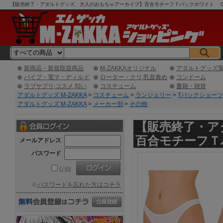
【販売終了・アダルトグッズ、大人のおもちゃアーカイブ】百合モチーフＴバックホワイト C051
グ】
新商品・新規取扱商品
M-ZAKKAオリジナル
アダルトグッズ
バイブ・電マ・ディルド
ローター・クリ,乳首責め
コンドーム
ラブサプリ,コスメ,匂い
コスチューム
書籍・雑貨
アダルトグッズ M-ZAKKA
>
コスチューム
>
ランジェリー
>
Tバックショーツ
アダルトグッズ M-ZAKKA
>
メーカー別
>
その他
【販売終了・ア
百合モチーフＴ
メールアドレス
パスワード
記録
※
パスワードを忘れた方はコチラ