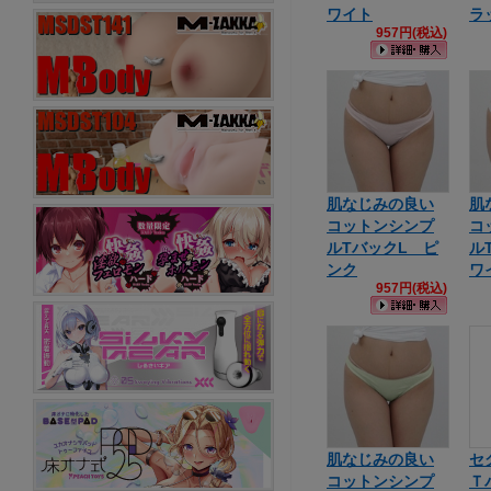
ワイト
ラ
957円(税込)
肌なじみの良い
肌
コットンシンプ
コ
ルTバックL ピ
ル
ンク
ワ
957円(税込)
肌なじみの良い
セ
コットンシンプ
Ｔバ