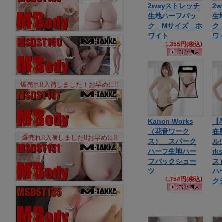
2wayストレッチ
2
生地ハーフバッ
生
ク Mサイズ ホ
ク
ワイト
ワ
1,355円(税込)
爆売れ!!入荷しました！お早めに!!
Kanon Works
【
（花音ワーク
在
爆売れ!!入荷しました!!お早めに!!
ス） スパーク
ル!
ハーフ生地ハー
r
フバックショー
ス
ツ
ハ
1,754円(税込)
ク