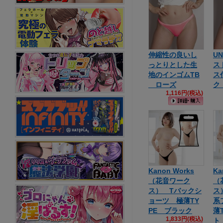
伸縮性の良いし
UN
っとりとした生
ス
地のインゴムTB
ス
ローズ
ク
1,116円(税込)
Kanon Works
Ka
（花音ワーク
（
ス） Tバックシ
ス
ョーツ 極薄TY
系
PE ブラック
薄
1,833円(税込)
ト