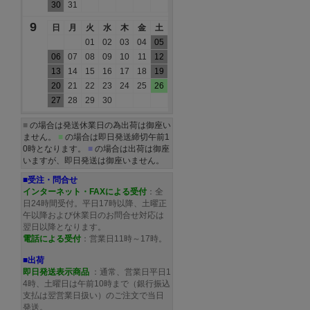
30
31
9
日
月
火
水
木
金
土
01
02
03
04
05
06
07
08
09
10
11
12
13
14
15
16
17
18
19
20
21
22
23
24
25
26
27
28
29
30
■
の場合は発送休業日の為出荷は御座い
ません。
■
の場合は即日発送締切午前1
0時となります。
■
の場合は出荷は御座
いますが、即日発送は御座いません。
■受注・問合せ
インターネット・FAXによる受付
：全
日24時間受付。平日17時以降、土曜正
午以降および休業日のお問合せ対応は
翌日以降となります。
電話による受付
：営業日11時～17時。
■出荷
即日発送表示商品
：通常、営業日平日1
4時、土曜日は午前10時まで（銀行振込
支払は翌営業日扱い）のご注文で当日
発送。