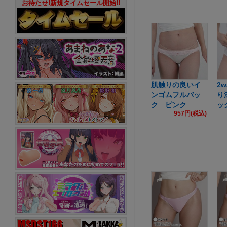
お待たせ!新規タイムセール開始!!
肌触りの良いイ
2
ンゴムフルバッ
り
ク ピンク
ッ
957円(税込)