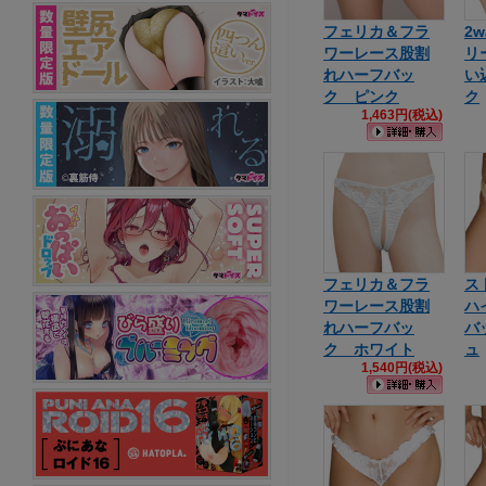
フェリカ＆フラ
2
ワーレース股割
リ
れハーフバッ
い
ク ピンク
ク
1,463円(税込)
フェリカ＆フラ
ス
ワーレース股割
ハ
れハーフバッ
バ
ク ホワイト
ュ
1,540円(税込)