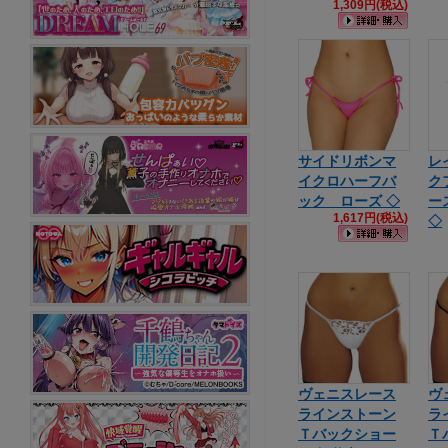
1,309円(税込)
サイドリボンマ
レ
イクロハーフバ
ク
ック ローズ ◇
ー
1,617円(税込)
◇
ヴェニスレース
ヴ
ラインストーン
ラ
Ｔバックショー
Ｔ