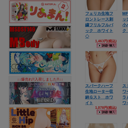
フェリカ生地フ
M
ロントレース刺
ッ
繍フリルフルバ
小
ック ホワイト
ク
◇
1,463円(税込)
↓↓爆売れ!!入荷しました!!↓↓
スパークハーフ
ス
生地ローター収
ワ
納Ｇスト ホワ
ラ
イト
ワ
1,078円(税込)