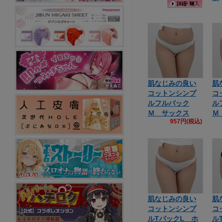
肌なじみの良い
肌
コットンシンプ
コ
ルフルバック
ル
Ｍ サックス
Ｍ
957円(税込)
肌なじみの良い
肌
コットンシンプ
コ
ルTバックL ホ
ル