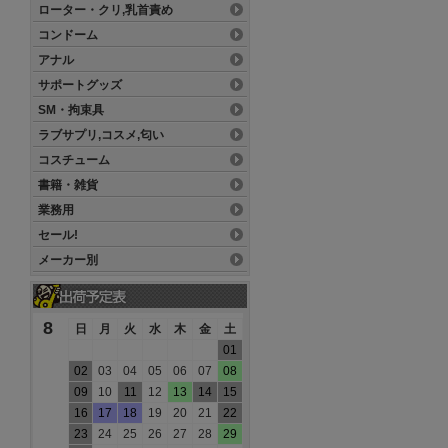
ローター・クリ,乳首責め
コンドーム
アナル
サポートグッズ
SM・拘束具
ラブサプリ,コスメ,匂い
コスチューム
書籍・雑貨
業務用
セール!
メーカー別
8
日
月
火
水
木
金
土
01
02
03
04
05
06
07
08
09
10
11
12
13
14
15
16
17
18
19
20
21
22
23
24
25
26
27
28
29