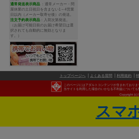
通常発送
表示商品
：通常メーカー・問
屋休業の土日祝日を含まない1～4営業
日以内（メーカー取寄せ後）の発送。
注文予約
表示商品
：入荷次第発送。
（お届け可能日前のお届け希望日は選
択されても自動的に無効となりま
す。）
トップページへ
よくある質問
利用規約
このページにはアダルトコンテンツが含まれておりま
当サイトを利用した場合のいかなる不利益についても
Copyright (c)
スマ