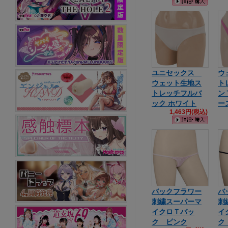
ユニセックス
ウ
ウェット生地ス
ト
トレッチフルバ
ン
ック ホワイト
ー
1,463円(税込)
バックフラワー
バ
刺繍スーパーマ
刺
イクロＴバッ
イ
ク ピンク
ク