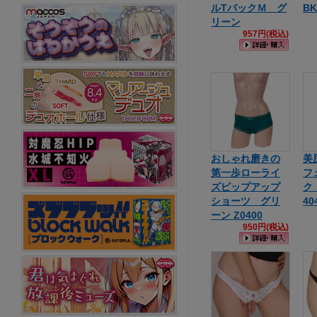
ルTバックＭ グ
BK
リーン
957円(税込)
おしゃれ磨きの
美
第一歩ローライ
フ
ズピップアップ
ク
ショーツ グリ
40
ーン Z0400
950円(税込)