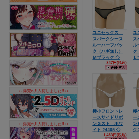
ユニセックス
ユ
スパークシース
ス
ルーハーフバッ
ル
ク（ハギ無し）
ク
Ｍブラック ◇
Ｌ
847円(税込)
↓↓爆売れ!!入荷しました!!↓↓
極小フロントレ
極
ースサイドリボ
ー
ンＧスト ホワ
ン
↓↓爆売れ!!入荷しました!!↓↓
イト 24405 ◇
クス
1,463円(税込)