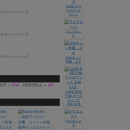
CoRe-1(コ
レイチ) セ
カンド
フェラロッ
ク
はめキュン
学園 ルナ
9文字 ＝
50pt
、100文字以上 ＝
100
LOVE BOD
Y Aki ドール
ウィッグ
【Aki 3.0】
びらまんマ
マ