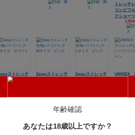
トレッチ
コンビフ
クショー
1,91
2wayストレッチ
2wayストレッチ
2wayストレッチ
UNISEX 
生地ハーフバッ
生地ハーフバッ
生地ハーフバッ
ストレッ
ク Lサイズ ホ
ク Mサイズ ピ
ク Lサイズ ピ
無しハー
ワイト
ンク
ンク
ク グリ
1,355円(税込)
1,355円(税込)
1,355円(税込)
1,35
年齢確認
あなたは18歳以上ですか？