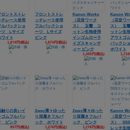
フロントストレ
フロントストレ
Kanon Works
Kanon Wo
ッチレース使用
ッチレース使用
（花音ワーク
（花音ワ
フルバックショ
フルバックショ
ス） 玉響 コ
ス） 玉
ーツ Lサイズ
ーツ Lサイズ
ットン生地使用
ットン生
ホワイト
ピンク
インゴムローラ
アウトゴ
1,674円(税込)
1,674円(税込)
イズスキャンテ
バックシ
ィー ピンク
ホワイト
1,305円(税込)
1,71
肌触りの良いイ
2way薄々ゆった
2way薄々ゆった
Kanon Wo
ンゴムフルバッ
り深履きフルバ
り深履きフルバ
（花音ワ
ク ピンク
ック ホワイト
ック ピンク
ス） SS
957円(税込)
1,276円(税込)
1,276円(税込)
レッチ生