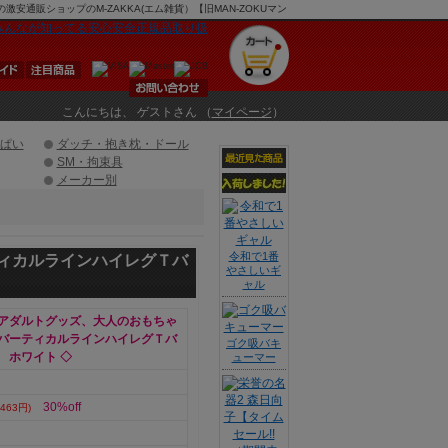
通販ショップのM-ZAKKA(エム雑貨）【旧MAN-ZOKUマン
こんにちは、 ゲストさん （
マイページ
）
ぱい
ダッチ・抱き枕・ドール
SM・拘束具
メーカー別
令和で1番
ィカルラインハイレグＴバ
やさしいギ
ャル
アダルトグッズ、大人のおもちゃ
バーティカルラインハイレグＴバ
ゴク吸バキ
 ホワイト ◇
ューマー
30%off
463円)