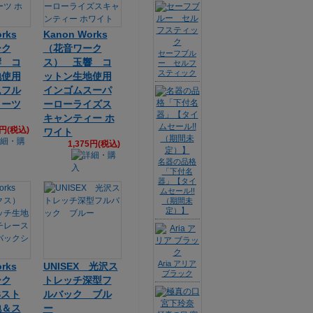
rks
Kanon Works
ーク
（花音ワーク
セーフブル
響 コ
ス） 玉響 コ
ー セルフ
スティック
地使用
ットン生地使用
ムフル
インゴムスーパ
ョーツ
ーローライズス
キャンティー ホ
8円(税込)
ワイト
1,375円(税込)
名器の品格
「下付名
器」【タイ
ムセール!!
（期間未
定）】
Aria アリア
rks
UNISEX 光沢ス
ブラック
ーク
トレッチ深型フ
Sスト
ルバック ブル
地＆ス
ー