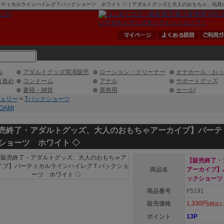
カルラインハイレグＴバックショーツ ホワイト ◇ | アダルトグッズと大人のおもちゃ、玩具の激安
ル
アダルトグッズ実演販売
ローション・クリーナー
オナホール・おっ
首責め
コンドーム
アナル
サポートグッズ
書籍・雑貨
業務用
セール!
ェリー
>
Tバックショーツ
OAMI
売終了・アダルトグッズ、大人のおもちゃアーカイブ】バーテ
ショーツ ホワイト ◇
【販売終了・
商品名
アーカイブ】
ックショーツ
商品番号
F5191
販売価格
1,330円
(税込1,
ポイント
13P