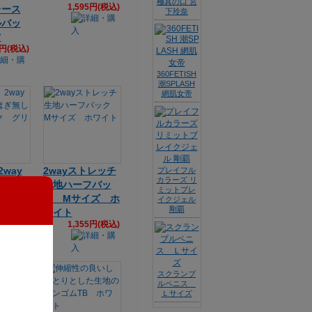
極真の口 宮
1,595円(税込)
レース
下玲奈
ルバッ
ツ
4円(税込)
360FETISH
潮SPLASH
網肌女帝
2way
2wayストレッチ
プレイフル
カラーズ リ
チはぎ
生地ハーフバッ
ミットブレ
フバッ
ク Mサイズ ホ
イクジェル
剛覇
ーン
ワイト
5円(税込)
1,355円(税込)
スクランブ
ルペニス
Ｌサイズ