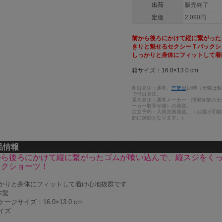
出荷
販売終了
定価
2,090円
前から後ろにかけて縦に繋がった
きりと魅せるセクシーＴバックシ
しっかりと身体にフィットして着
箱サイズ：16.0×13.0 cm
即日発送：通常、
営業日
14時（土曜は
で当日発送。
通常発送：通常メーカー・問屋休業の土
ーカー取寄せ後）の発送。
注文予約：入荷次第発送。（お届け可能
的に無効となります。）
品情報
から後ろにかけて縦に繋がったゴムが喰い込んで、縦スジをく
ックショーツ！
かりと身体にフィットして着け心地抜群です
本製
ージサイズ：16.0×13.0 cm
イズ