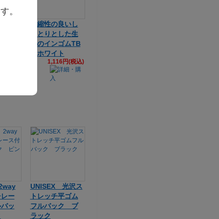
ます。
縮性が
伸縮性の良いし
レッチ
っとりとした生
ンゴム
地のインゴムTB
ク ロ
ホワイト
1,116円(税込)
6円(税込)
2way
UNISEX 光沢ス
チレー
トレッチ平ゴム
ルバッ
フルバック ブ
ク
ラック