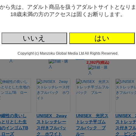
から先は、アダルト商品を扱うアダルトサイトとなり
18歳未満の方のアクセスは固くお断りします。
anon Works
【早い者勝ち！
Kanon Works
縦横に伸
（花音ワーク
在庫限定セー
（花音ワーク
有るスト
ス） スパーク
ル!!】Kanon Wo
ス） SSSスト
生地のイ
ハーフ生地ハー
rks（花音ワーク
レッチ生地＆ス
フルバッ
いいえ
はい
フバックショー
ス） スパーク
トレッチレース
ーズ
1,11
ツ
ハーフ生地Tバッ
コンビ食い込み
1,754円(税込)
クショーツ
フルバックショ
Copyright (c) Manzoku Global Media Ltd All Rights Reserved.
1,513円(税込)
ーツ
2,392円(税込)
伸縮性の良いし
UNISEX 2way
UNISEX 光沢ス
UNISEX 
っとりとした生
ストレッチレー
トレッチ平ゴム
ストレッ
地のインゴムTB
ス付きフルバッ
フルバック ブ
ス付きフ
ローズ
ク ホワイト
ルー
ク ピン