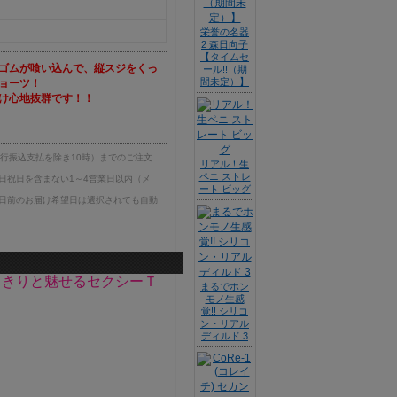
栄誉の名器
2 森日向子
【タイムセ
ゴムが喰い込んで、縦スジをくっ
ール!!（期
間未定）】
ョーツ！
け心地抜群です！！
銀行振込支払を除き10時）までのご注文
リアル！生
ペニ ストレ
日祝日を含まない1～4営業日以内（メ
ート ビッグ
日前のお届け希望日は選択されても自動
っきりと魅せるセクシーＴ
まるでホン
モノ生感
覚!! シリコ
ン・リアル
ディルド 3