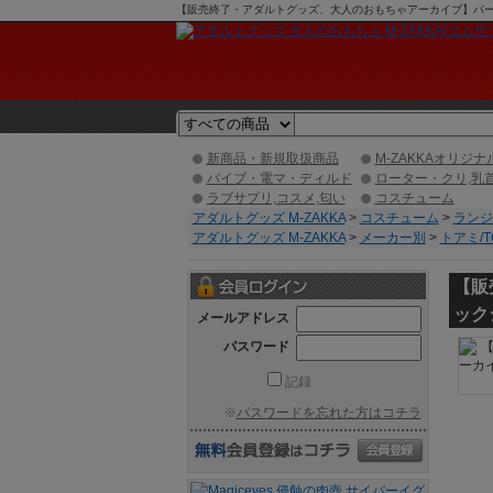
【販売終了・アダルトグッズ、大人のおもちゃアーカイブ】バーティ
ゾクショッピング】
新商品・新規取扱商品
M-ZAKKAオリジナ
バイブ・電マ・ディルド
ローター・クリ,乳
ラブサプリ,コスメ,匂い
コスチューム
アダルトグッズ M-ZAKKA
>
コスチューム
>
ランジ
アダルトグッズ M-ZAKKA
>
メーカー別
>
トアミ/T
【販
ック
メールアドレス
パスワード
記録
※
パスワードを忘れた方はコチラ