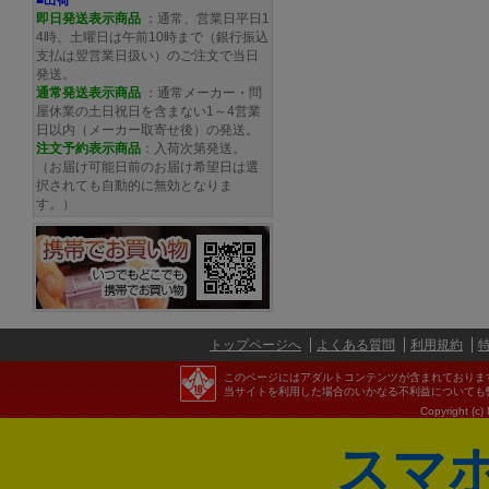
■出荷
即日発送表示商品
：通常、営業日平日1
4時、土曜日は午前10時まで（銀行振込
支払は翌営業日扱い）のご注文で当日
発送。
通常発送
表示商品
：通常メーカー・問
屋休業の土日祝日を含まない1～4営業
日以内（メーカー取寄せ後）の発送。
注文予約
表示商品
：入荷次第発送。
（お届け可能日前のお届け希望日は選
択されても自動的に無効となりま
す。）
トップページへ
よくある質問
利用規約
このページにはアダルトコンテンツが含まれておりま
当サイトを利用した場合のいかなる不利益についても
Copyright (c)
スマ