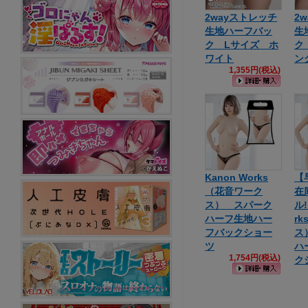
2wayストレッチ
2
生地ハーフバッ
生
ク Lサイズ ホ
ク
ワイト
ン
1,355円(税込)
Kanon Works
【
（花音ワーク
在
ス） スパーク
ル!
ハーフ生地ハー
r
フバックショー
ス
ツ
ハ
1,754円(税込)
ク