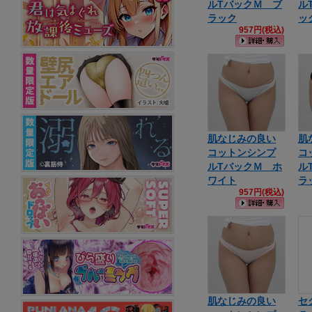
ルTバックＭ ブ
ル
ラック
ッ
957円(税込)
肌なじみの良い
肌
コットンシンプ
コ
ルTバックＭ ホ
ル
ワイト
ラ
957円(税込)
肌なじみの良い
セ