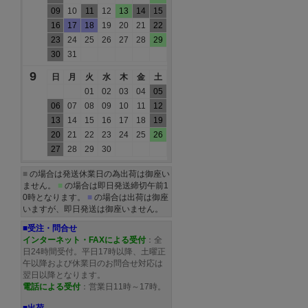
09
10
11
12
13
14
15
16
17
18
19
20
21
22
23
24
25
26
27
28
29
30
31
9
日
月
火
水
木
金
土
01
02
03
04
05
06
07
08
09
10
11
12
13
14
15
16
17
18
19
20
21
22
23
24
25
26
27
28
29
30
■
の場合は発送休業日の為出荷は御座い
ません。
■
の場合は即日発送締切午前1
0時となります。
■
の場合は出荷は御座
いますが、即日発送は御座いません。
■受注・問合せ
インターネット・FAXによる受付
：全
日24時間受付。平日17時以降、土曜正
午以降および休業日のお問合せ対応は
翌日以降となります。
電話による受付
：営業日11時～17時。