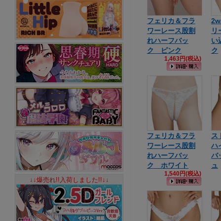
フェリカ＆フラ
2
ワーレース股割
リ
れハーフバッ
い
ク ピンク
ク
1,463円(税込)
フェリカ＆フラ
ス
ワーレース股割
ハ
れハーフバッ
バ
ク ホワイト
ュ
1,540円(税込)
↓↓爆売れ!!入荷しました!!↓↓