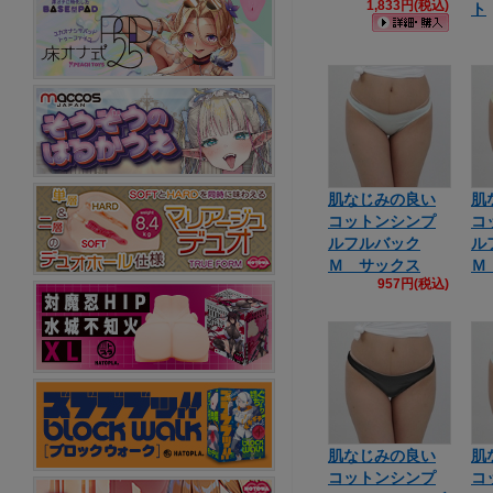
1,833円(税込)
ト
肌なじみの良い
肌
コットンシンプ
コ
ルフルバック
ル
Ｍ サックス
Ｍ
957円(税込)
肌なじみの良い
肌
コットンシンプ
コ