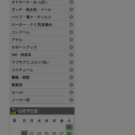
オナホール・おっぱい
ダッチ・抱き枕・ドール
バイブ・電マ・ディルド
ローター・クリ,乳首責め
コンドーム
アナル
サポートグッズ
SM・拘束具
ラブサプリ,コスメ,匂い
コスチューム
書籍・雑貨
業務用
セール!
メーカー別
8
日
月
火
水
木
金
土
01
02
03
04
05
06
07
08