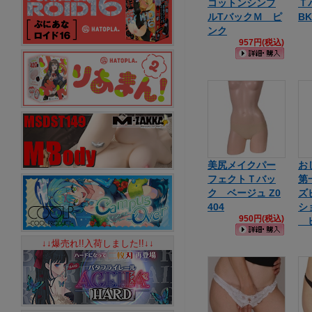
コットンシンプ
Ｔバ
ルTバックＭ ピ
BK
ンク
957円(税込)
美尻メイクパー
お
フェクトＴバッ
第
ク ベージュ Z0
ズ
404
シ
950円(税込)
ピ
↓↓爆売れ!!入荷しました!!↓↓