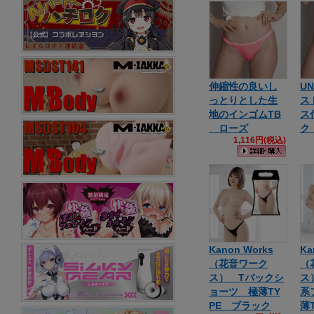
伸縮性の良いし
UN
っとりとした生
ス
地のインゴムTB
ス
ローズ
ク
1,116円(税込)
Kanon Works
Ka
（花音ワーク
（
ス） Tバックシ
ス
ョーツ 極薄TY
系
PE ブラック
薄