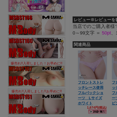
レビュー
※レビューを
当店でのご購入者様
0～99文字 ＝
50pt
、
関連商品
爆売れ!!入荷しました！お早めに!!
フロントストレ
フ
ッチレース使用
ッ
爆売れ!!入荷しました!!お早めに!!
フルバックショ
フ
ーツ Lサイズ
ー
ホワイト
ピ
1,674円(税込)