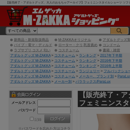
【販売終了・アダルトグッズ、大人のおもちゃアーカイブ】フェミニンスタイルショーツ ソフトピー
ング】
新商品・新規取扱商品
M-ZAKKAオリジナル
アダルトグッズ
バイブ・電マ・ディルド
ローター・クリ,乳首責め
コンドーム
ラブサプリ,コスメ,匂い
コスチューム
書籍・雑貨
アダルトグッズ M-ZAKKA
>
コスチューム
>
ランキング
>
2017年下半期
アダルトグッズ M-ZAKKA
>
コスチューム
>
ランキング
>
2016年下半期
アダルトグッズ M-ZAKKA
>
コスチューム
>
ランキング
>
2016年上半期
アダルトグッズ M-ZAKKA
>
コスチューム
>
ランジェリー
>
フルバックショ
アダルトグッズ M-ZAKKA
>
コスチューム
>
メーカー、ブランド別
>
ParaL
アダルトグッズ M-ZAKKA
>
メーカー別
>
パララックス/ParaLux
【販売終了・ア
フェミニンスタ
メールアドレス
パスワード
記録
※
パスワードを忘れた方はコチラ