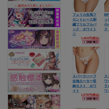
↓↓爆売れ!!入荷しました!!↓↓
フェリカ生地フ
M
ロントレース刺
ッ
繍フリルフルバ
小
ック ホワイト
ク
◇
1,463円(税込)
スパークハーフ
ス
生地ローター収
ワ
納Ｇスト ホワ
ラ
イト
ワ
1,078円(税込)