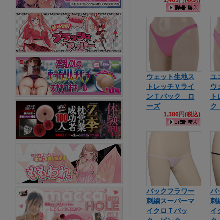
1,463円(税込)
ウェット生地ス
ユ
トレッチＶライ
ウ
ンＴバック ロ
ト
ーズ
ク
1,386円(税込)
バックフラワー
バ
刺繍スーパーマ
刺
イクロＴバッ
イ