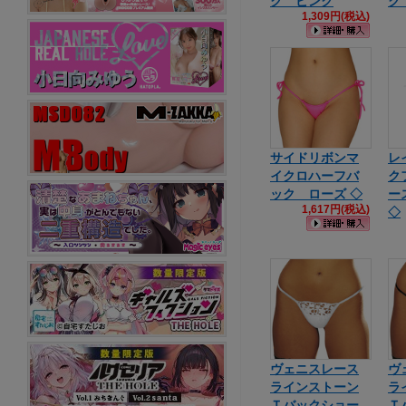
ク ピンク
ク
1,309円(税込)
サイドリボンマ
レ
イクロハーフバ
ク
ック ローズ ◇
ー
1,617円(税込)
◇
ヴェニスレース
ヴ
ラインストーン
ラ
Ｔバックショー
Ｔ