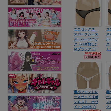
ユニセックス
ユ
スパークシース
ス
ルーハーフバッ
ル
ク（ハギ無し）
ク
Ｍブラック ◇
Ｌ
847円(税込)
極小フロントレ
極
ースサイドリボ
ー
ンＧスト ホワ
ン
イト 24405 ◇
クス