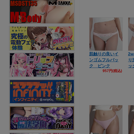
肌触りの良いイ
2
ンゴムフルバッ
り
ク ピンク
ッ
957円(税込)