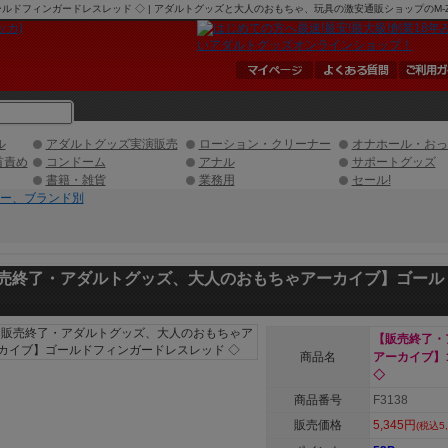
フィンガードレスレッド ◇ | アダルトグッズと大人のおもちゃ、玩具の激安通販ショップのM-ZAK
ル
アダルトグッズ実演販売
ローション・クリーナー
オナホール・おっ
首責め
コンドーム
アナル
サポートグッズ
書籍・雑貨
業務用
セール!
ー、ブランド別
売終了・アダルトグッズ、大人のおもちゃアーカイブ】ゴール
【販売終了・
商品名
アーカイブ】
◇
商品番号
F3138
販売価格
5,345円
(税込5,