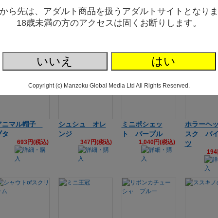
から先は、アダルト商品を扱うアダルトサイトとなり
耳あて パンダ
リボンカチュー
ミニシルクハッ
アニマル
18歳未満の方のアクセスは固くお断りします。
554円(税込)
シャ グリーン
ト ◇
イヌ
693円(税込)
484円(税込)
69
いいえ
はい
Copyright (c) Manzoku Global Media Ltd All Rights Reserved.
アニマル帽子
シュシュ オレ
ミニポシェッ
ホラーヘ
ブタ
ンジ
ト パープル
スク パ
693円(税込)
347円(税込)
1,040円(税込)
ツ
19