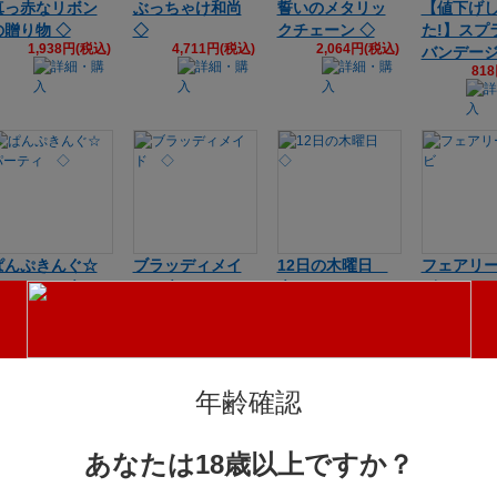
真っ赤なリボン
ぶっちゃけ和尚
誓いのメタリッ
【値下げ
の贈り物 ◇
◇
クチェーン ◇
た!】スプ
1,938円(税込)
4,711円(税込)
2,064円(税込)
バンデー
81
ぱんぷきんぐ☆
ブラッディメイ
12日の木曜日
フェアリ
パーティ ◇
ド ◇
◇
ビ
4,089円(税込)
4,297円(税込)
4,019円(税込)
2,06
年齢確認
あなたは18歳以上ですか？