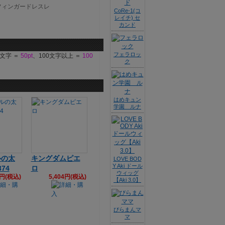
CoRe-1(コ
レイチ) セ
カンド
フェラロッ
9文字 ＝
50pt
、100文字以上 ＝
100
ク
はめキュン
学園 ルナ
ルの太
キングダムピエ
LOVE BOD
Y Aki ドール
74
ロ
ウィッグ
3円(税込)
5,404円(税込)
【Aki 3.0】
びらまんマ
マ