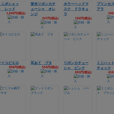
ミニポシェッ
蛍光リボンカチ
ホラーヘッドマ
プリンセ
ト レッド
ューシャ オレ
スク ドラキュ
アラ
1,040円(税込)
34
ンジ
ラ
347円(税込)
194円(税込)
サイコピエロ
耳あて ブタ
リボンカチュー
ミニハッ
956円(税込)
554円(税込)
シャ ピンク
チェック
693円(税込)
41