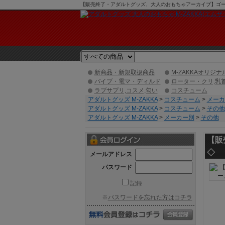
【販売終了・アダルトグッズ、大人のおもちゃアーカイブ】ゴールド
新商品・新規取扱商品
M-ZAKKAオリジナ
バイブ・電マ・ディルド
ローター・クリ,乳
ラブサプリ,コスメ,匂い
コスチューム
アダルトグッズ M-ZAKKA
>
コスチューム
>
メーカ
アダルトグッズ M-ZAKKA
>
コスチューム
>
その他
アダルトグッズ M-ZAKKA
>
メーカー別
>
その他
【販
◇
メールアドレス
パスワード
記録
※
パスワードを忘れた方はコチラ