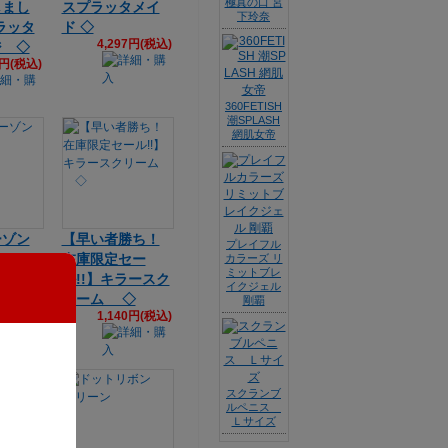
極真の口 宮
しまし
スプラッタメイ
下玲奈
ラッタ
ド ◇
4,297円(税込)
ジ ◇
8円(税込)
360FETISH
潮SPLASH
網肌女帝
ーゾン
【早い者勝ち！
プレイフル
在庫限定セー
カラーズ リ
ミットブレ
5円(税込)
ル!!】キラースク
イクジェル
リーム ◇
剛覇
1,140円(税込)
スクランブ
ルペニス
Ｌサイズ