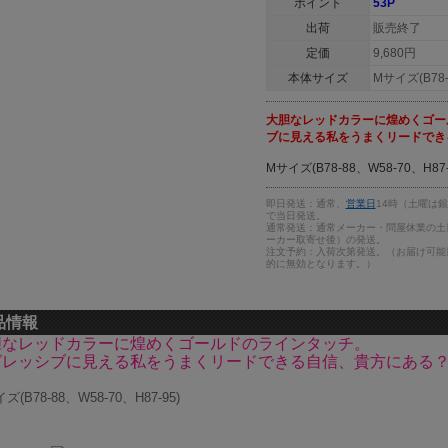
ポイント
53P
出荷
販売終了
定価
9,680円
本体サイズ
Mサイズ(B78-
大胆なレッドカラーに煌めくゴー
ブに見える私をうまくリードでき
Mサイズ(B78-88、W58-70、H87-
即日発送：通常、
営業日
14時（土曜は
で当日発送。
通常発送：通常メーカー・問屋休業の土
ーカー取寄せ後）の発送。
注文予約：入荷次第発送。（お届け可能
的に無効となります。）
品情報
胆なレッドカラーに煌めくゴールドのラインタッチ。
グレッシブに見える私をうまくリードできる自信、貴方にある
ズ(B78-88、W58-70、H87-95)