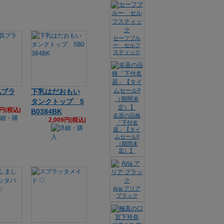
セーフブル
ー セルフ
スティック
肌ブラ
下乳はだおもい
タンクトップ 5
1円(税込)
B0384BK
名器の品格
2,009円(税込)
「下付名
器」【タイ
ムセール!!
（期間未
定）】
Aria アリア
ブラック