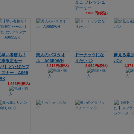
まこ フレッシュ
アーミー
7,000円(税込)
【早い者勝ち！
美人のバスタオ
ドーナッツにな
夢見る素
在庫限定セー
ル A0650WH
りたい ◇
パン
2,218円(税込)
2,064円(税込)
1,37
ル!!】どたばたプ
リズナー A065
BK
1,663円(税込)