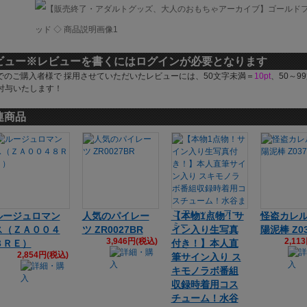
ビュー
※レビューを書くにはログインが必要となります
でのご購入者様で 採用させていただいたレビューには、50文字未満＝
10pt
、50～9
付与いたします！
連商品
ルージュロマン
人気のパイレー
【本物1点物！サ
怪盗カレ
ス（ＺＡ００４
ツ ZR0027BR
イン入り生写真
陽泥棒 Z03
3,946円(税込)
2,11
８ＲＥ）
付き！】本人直
2,854円(税込)
筆サイン入り ス
キモノラボ番組
収録時着用コス
チューム！水谷