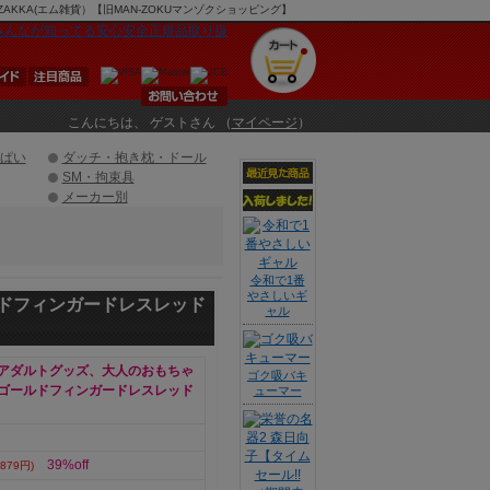
KA(エム雑貨）【旧MAN-ZOKUマンゾクショッピング】
こんにちは、 ゲストさん （
マイページ
）
ぱい
ダッチ・抱き枕・ドール
SM・拘束具
メーカー別
令和で1番
やさしいギ
ドフィンガードレスレッド
ャル
アダルトグッズ、大人のおもちゃ
ゴク吸バキ
ゴールドフィンガードレスレッド
ューマー
39%off
879円)