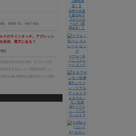
栄誉の名器
2 森日向子
【タイムセ
88、W58-70、H87-95)
ール!!（期
間未定）】
ルドのラインタッチ。アグレッシ
る自信、貴方にある？
95)
リアル！生
ペニ ストレ
銀行振込支払を除き10時）までのご注文
ート ビッグ
日祝日を含まない1～4営業日以内（メ
日前のお届け希望日は選択されても自動
まるでホン
モノ生感
覚!! シリコ
？
ン・リアル
ディルド 3