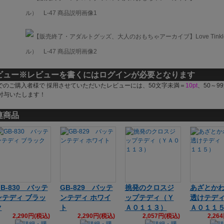
ビュー
※レビューを書くにはログインが必要となります
でのご購入者様で 採用させていただいたレビューには、50文字未満＝
10pt
、50～9
付与いたします！
連商品
GB-830 バッテ
GB-829 バッテ
挑発のクロスジ
あざとか
ンテディ ブラッ
ンテディ ホワイ
ップテディ（Ｙ
透けテデ
ク
ト
Ａ０１１３）
Ａ０１１
2,290円(税込)
2,290円(税込)
2,057円(税込)
2,26