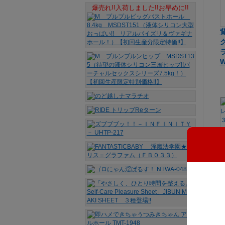
爆売れ!!入荷しました!!お早めに!!
W