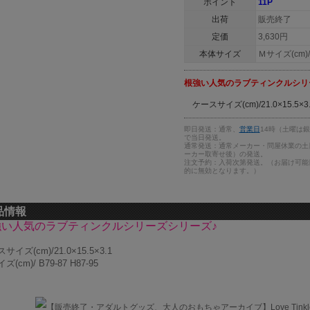
ポイント
11P
出荷
販売終了
定価
3,630円
本体サイズ
Ｍサイズ(cm)/ 
根強い人気のラブティンクルシリ
ケースサイズ(cm)/21.0×15.5×3.
即日発送：通常、
営業日
14時（土曜は
で当日発送。
通常発送：通常メーカー・問屋休業の土
ーカー取寄せ後）の発送。
注文予約：入荷次第発送。（お届け可能
的に無効となります。）
品情報
強い人気のラブティンクルシリーズシリーズ♪
サイズ(cm)/21.0×15.5×3.1
(cm)/ B79-87 H87-95