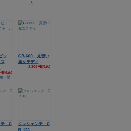
 ビッ
GB-600 見習い
ンス
魔女テディ
2,305円(税込)
ド
4円(税込)
テ C
クレシェンテ C
R_011