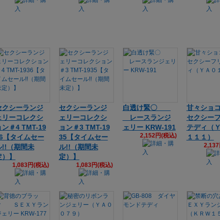
セクシーランジ
セクシーランジ
白透け緊〇
甘々ショ
ェリーコレクシ
ェリーコレクシ
レースランジ
セクシー
ン＃4 TMT-19
ョン＃3 TMT-19
ェリー KRW-191
テディ（
2,152円(税込)
36【タイムセー
35【タイムセー
１１１）
2,13
ル!!（期間未
ル!!（期間未
定）】
定）】
1,083円(税込)
1,083円(税込)