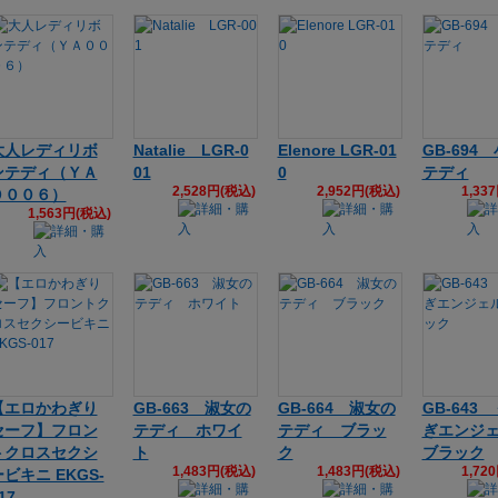
大人レディリボ
Natalie LGR-0
Elenore LGR-01
GB-694
ンテディ（ＹＡ
01
0
テディ
2,528円(税込)
2,952円(税込)
1,33
０００６）
1,563円(税込)
【エロかわぎり
GB-663 淑女の
GB-664 淑女の
GB-643
セーフ】フロン
テディ ホワイ
テディ ブラッ
ぎエンジ
トクロスセクシ
ト
ク
ブラック
1,483円(税込)
1,483円(税込)
1,72
ビキニ EKGS-
17