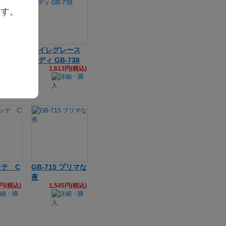
ます。
の求愛
ハイレグレース
ー KR
テディ GB-738
1,613円(税込)
2円(税込)
テ C
GB-715 プリマな
夜
3円(税込)
1,545円(税込)