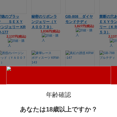
背徳のブラッ
秘密のリボンラ
GB-808 ダイヤ
禁断の穴
ク ＳＥＸＹ
ンジェリー（Ｙ
モンドテディ
ＥＸＹラ
1,827円(税込)
ランジェリー KR
Ａ００７９）
リー（Ｋ
1,036円(税込)
-177
５３）
2,137円(税込)
2,13
誘惑のバージン
豪華レース
真紅の誘惑 KRW
GB-788
レッド（ＹＡ０
ボディスーツ KR
-147
ブルテデ
1,004円(税込)
2,02
０７３）
W-143
年齢確認
940円(税込)
1,850円(税込)
あなたは18歳以上ですか？