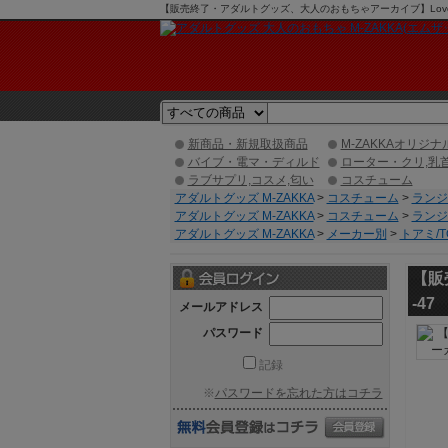
【販売終了・アダルトグッズ、大人のおもちゃアーカイブ】Love T
新商品・新規取扱商品
M-ZAKKAオリジナ
バイブ・電マ・ディルド
ローター・クリ,乳
ラブサプリ,コスメ,匂い
コスチューム
アダルトグッズ M-ZAKKA
>
コスチューム
>
ランジ
アダルトグッズ M-ZAKKA
>
コスチューム
>
ランジ
アダルトグッズ M-ZAKKA
>
メーカー別
>
トアミ/T
【販
-47
メールアドレス
パスワード
記録
※
パスワードを忘れた方はコチラ