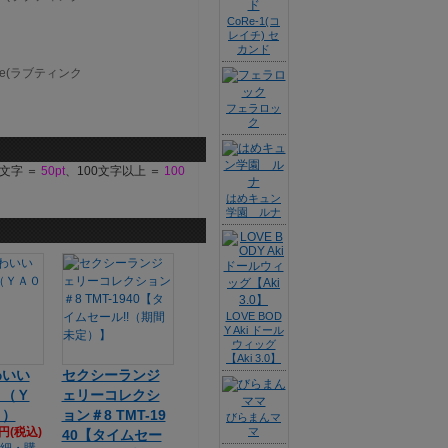
CoRe-1(コ
レイチ) セ
カンド
フェラロッ
ク
9文字 ＝
50pt
、100文字以上 ＝
100
はめキュン
学園 ルナ
LOVE BOD
Y Aki ドール
ウィッグ
【Aki 3.0】
わいい
セクシーランジ
ィ（Ｙ
ェリーコレクシ
５）
ョン＃8 TMT-19
びらまんマ
4円(税込)
マ
40【タイムセー