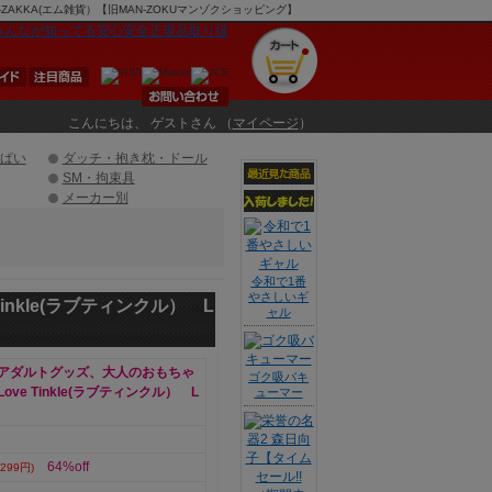
ZAKKA(エム雑貨）【旧MAN-ZOKUマンゾクショッピング】
こんにちは、 ゲストさん （
マイページ
）
ぱい
ダッチ・抱き枕・ドール
SM・拘束具
メーカー別
令和で1番
やさしいギ
nkle(ラブティンクル） L
ャル
アダルトグッズ、大人のおもちゃ
ゴク吸バキ
ve Tinkle(ラブティンクル） L
ューマー
64%off
299円)