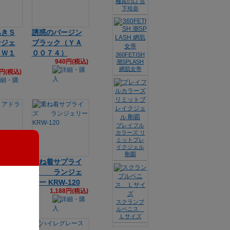
極真の口 宮
下玲奈
あきＳ
誘惑のバージン
ンジェ
ブラック（ＹＡ
ＲＷ１
００７４）
360FETISH
940円(税込)
潮SPLASH
網肌女帝
7円(税込)
プレイフル
カラーズ リ
ミットブレ
イクジェル
剛覇
 アドラ
重ね着サプライ
ィ
ズ ランジェ
6円(税込)
リー KRW-120
1,188円(税込)
スクランブ
ルペニス
Ｌサイズ