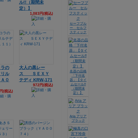
ル!!（期間未
定）】
1,083円(税込)
セーフブル
ー セルフ
スティック
コラの
大人の黒レー
名器の品格
フリル
ス ＳＥＸＹ
「下付名
ＹＡ０
テディ KRW-171
器」【タイ
ムセール!!
972円(税込)
（期間未
7円(税込)
定）】
Aria アリア
ブラック