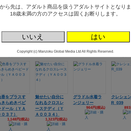
から先は、アダルト商品を扱うアダルトサイトとなり
18歳未満の方のアクセスは固くお断りします。
禁断の透けレー
GB-768 天女の
GB-774 おめか
黒レース
ス ランジェリ
はごろもテディ
しリボンテディ
ランジェリ
いいえ
はい
1,982円(税込)
2,109円(税込)
 KRW-110
W-088
717円(税込)
1,48
Copyright (c) Manzoku Global Media Ltd All Rights Reserved.
色香をプラスす
魅せたい自分に
グラドル水着ラ
クレシェン
るきらめきベビ
なれるクロスレ
ンジェリー
R_039
964円(税込)
89
ードール（ＹＡ
ーステディ（Ｙ
００３７）
Ａ００３４）
1,148円(税込)
1,323円(税込)