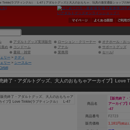
inkle(ラブティンクル） L-47 | アダルトグッズと大人のおもちゃ、玩具の激安通販ショップのM-
ル
アダルトグッズ実演販売
ローション・クリーナー
オナホール・おっ
首責め
コンドーム
アナル
サポートグッズ
書籍・雑貨
業務用
セール!
ェリー
>
テディ
ェリー
>
シースルー
OAMI
売終了・アダルトグッズ、大人のおもちゃアーカイブ】Love Ti
【販売終了・
商品名
アーカイブ】Lo
-47
商品番号
F2723
販売価格
1,181円
(税込1,