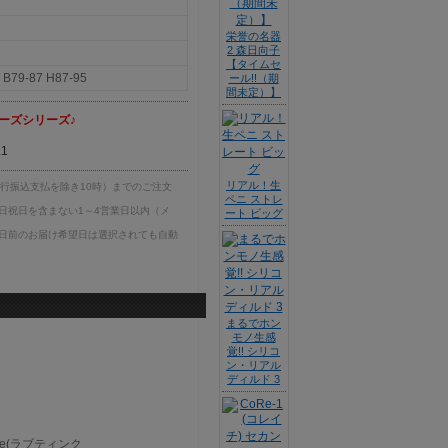
栄誉の名器
2 森日向子
【タイムセ
B79-87 H87-95
ール!!（期
間未定）】
ーズシリーズ♪
1
リアル！生
銀行振込支払を除き10時）までのご注文
ペニ ストレ
日祝日を含まない1～4営業日以内（メ
ート ビッグ
日前のお届け希望日は選択されても自動
まるでホン
モノ生感
覚!! シリコ
ン・リアル
ディルド 3