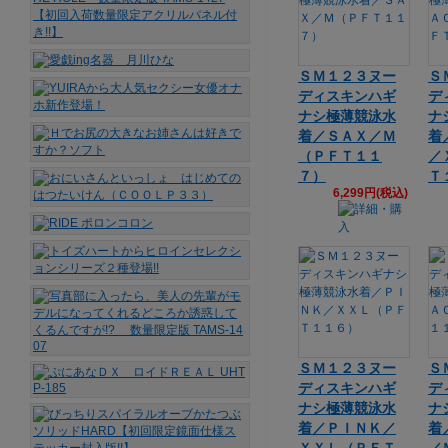
ＳＭ１２３ヌー
Ｓ
ディスキンハギ
デ
ナシ極薄競泳水
ナ
着／ＳＡＸ／Ｍ
着
（ＰＦＴ１１
／
７）
Ｔ
6,299円(税込)
ＳＭ１２３ヌー
Ｓ
ディスキンハギ
デ
ナシ極薄競泳水
ナ
着／ＰＩＮＫ／
着