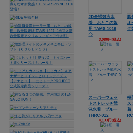
2D全裸競泳水
脚
着 おとこの娘
オ
用 TAMS-1016
ク
◇
3,080円(税込)
スーパーウェッ
極
トストレッチ競
ス
泳水着 ブルー
着
THRC-012
RC
4,133円(税込)