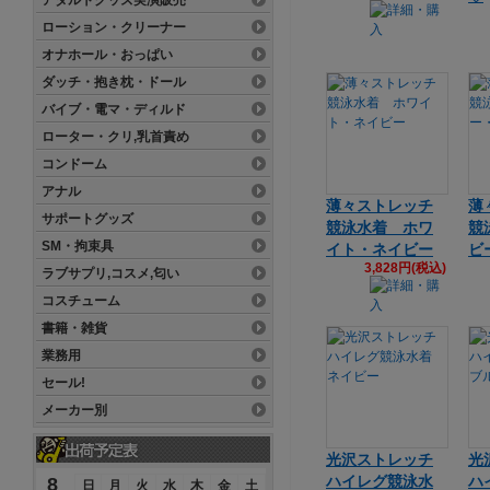
アダルトグッズ実演販売
ローション・クリーナー
オナホール・おっぱい
ダッチ・抱き枕・ドール
バイブ・電マ・ディルド
ローター・クリ,乳首責め
コンドーム
アナル
薄々ストレッチ
薄
サポートグッズ
競泳水着 ホワ
競
SM・拘束具
イト・ネイビー
ビ
3,828円(税込)
ラブサプリ,コスメ,匂い
コスチューム
書籍・雑貨
業務用
セール!
メーカー別
光沢ストレッチ
光
ハイレグ競泳水
ハ
8
日
月
火
水
木
金
土