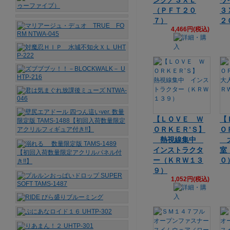
ンク／３ＸＬ
ワ
（ＰＦＴ２０
３
７）
２
4,466円(税込)
【ＬＯＶＥ Ｗ
【
ＯＲＫＥＲ’Ｓ】
Ｏ
熱視線集中
大
インストラクタ
室
ー（ＫＲＷ１３
０
９）
1,052円(税込)