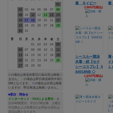
着 ネイビー
着
01
3,960円(税込)
02
03
04
05
06
07
08
09
10
11
12
13
14
15
16
17
18
19
20
21
22
23
24
25
26
27
28
29
30
31
9
日
月
火
水
木
金
土
01
02
03
04
05
06
07
08
09
10
11
12
13
14
15
16
17
18
19
シースルー競泳
薄
20
21
22
23
24
25
26
水着・紺【セク
イ
27
28
29
30
シーコスプレ】 5
Ｌ
A0018NB ◇
■
の場合は発送休業日の為出荷は御座い
1,650円(税込)
ません。
■
の場合は即日発送締切午前1
0時となります。
■
の場合は出荷は御座
いますが、即日発送は御座いません。
■受注・問合せ
インターネット・FAXによる受付
：全
日24時間受付。平日17時以降、土曜正
午以降および休業日のお問合せ対応は
翌日以降となります。