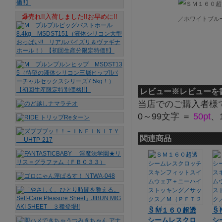
爆売れ!!入荷しました!!お早めに!!
レビュー
※レビューを
当店でのご購入者様
0～99文字 ＝
50pt
、
関連商品
ＳＭ１６０超透
Ｓ
シームレスクロ
シ