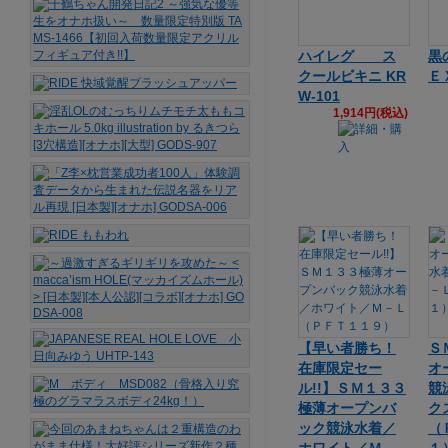
ハイレグ ス
黒
クールビキニ KR
Ｅ
W-101
1,914円(税込)
【早い者勝ち！
Ｓ
在庫限定セー
オ
ル!!】ＳＭ１３３
競
極薄オープンバ
ク
ック競泳水着／
（