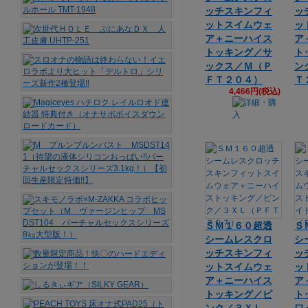
ッチスキンフィ
ッ
ットスイムウェ
ッ
ア＋ニーハイス
ア
トッキング／サ
ト
ックス／Ｍ（Ｐ
ン
ＦＴ２０４）
Ｔ
4,466円(税込)
ＳＭ１６０超透
Ｓ
シームレスクロ
シ
ッチスキンフィ
ッ
ットスイムウェ
ッ
ア＋ニーハイス
ア
トッキング／ピ
ト