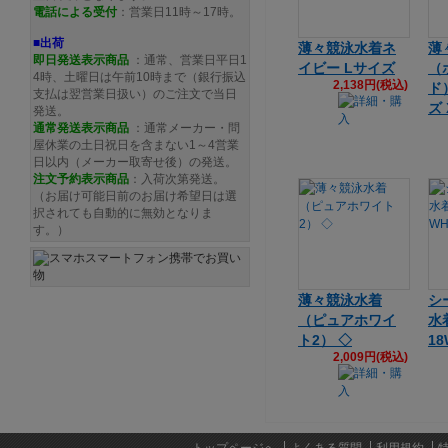
電話による受付
：営業日11時～17時。
■出荷
薄々競泳水着ネ
薄
即日発送表示商品
：通常、営業日平日1
イビー Lサイズ
（
4時、土曜日は午前10時まで（銀行振込
2,138円(税込)
ド
支払は翌営業日扱い）のご注文で当日
ズ 
発送。
通常発送
表示商品
：通常メーカー・問
屋休業の土日祝日を含まない1～4営業
日以内（メーカー取寄せ後）の発送。
注文予約
表示商品
：入荷次第発送。
（お届け可能日前のお届け希望日は選
択されても自動的に無効となりま
す。）
薄々競泳水着
シ
（ピュアホワイ
水
ト2） ◇
18
2,009円(税込)