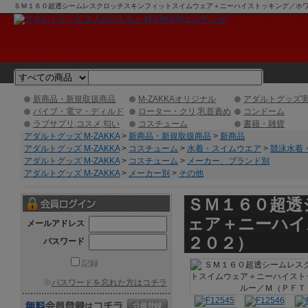
ＳＭ１６０超透シームレスクロッチスキンフィットスイムウェア＋ニーハイストッキング／ホワイト
OKUマンゾクショッピング】
新商品・新規取扱商品
M-ZAKKAオリジナル
アダルトグッズ
バイブ・電マ・ディルド
ローター・クリ,乳首責め
コンドーム
ラブサプリ,コスメ,匂い
コスチューム
書籍・雑貨
アダルトグッズ M-ZAKKA
>
新商品・新規取扱商品
>
新商品
アダルトグッズ M-ZAKKA
>
コスチューム
>
水着・スイムウエア
>
競泳水着
アダルトグッズ M-ZAKKA
>
コスチューム
>
メーカー、ブランド別
アダルトグッズ M-ZAKKA
>
メーカー別
>
その他
ＳＭ１６０超透
ェア＋ニーハイ
メールアドレス
２０２）
パスワード
記録
※
パスワードを忘れた方はコチラ