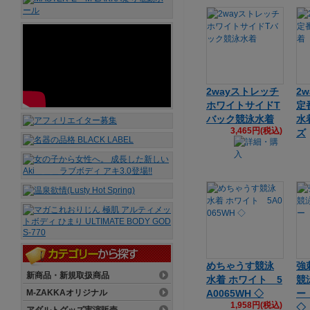
2wayストレッチ
2
ホワイトサイドT
定
バック競泳水着
水
3,465円(税込)
ズ
めちゃうす競泳
強
新商品・新規取扱商品
水着 ホワイト 5
競
M-ZAKKAオリジナル
A0065WH ◇
ー 
1,958円(税込)
◇