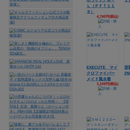
ホワイト／Ｍ－
１
Ｌ（ＰＦＴ１１
９）
4,780円(税込)
EXECUTE マイ
逆
クロファイバー
2N
メイド風水着
3,349円(税込)