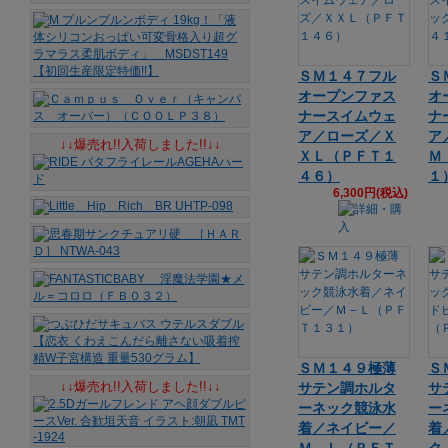
ＳＭ１４７フル
Ｓ
オープンファス
オ
ナースイムウェ
ナ
ア／ローズ／Ｘ
ア
↓↓爆売れ!!入荷しました!!↓↓
ＸＬ（ＰＦＴ１
Ｍ
４６）
１
6,300円(税込)
ＳＭ１４９極薄
Ｓ
↓↓爆売れ!!入荷しました!!↓↓
サテン調ホルタ
サ
ーネック競泳水
ー
着／ネイビー／
着