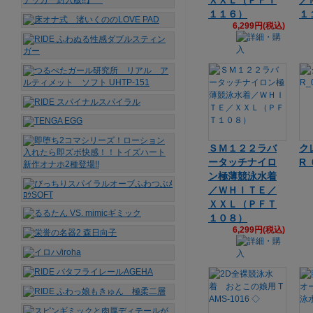
ＸＸＬ（ＰＦＴ
／
１１６）
１
6,299円(税込)
ＳＭ１２２ラバ
ク
ータッチナイロ
R_
ン極薄競泳水着
／ＷＨＩＴＥ／
ＸＸＬ（ＰＦＴ
１０８）
6,299円(税込)