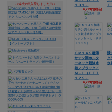
Ｍ－Ｌ（ＰＦＴ
ク
↓↓爆売れ!!入荷しました!!↓↓
１３１）
Ｆ
6,299円(税込)
ＳＭ１４９極薄
競
サテン調ホルタ
ク
ーネック競泳水
水着
着／ブラック／
Ｍ－Ｌ（ＰＦＴ
１２９）
6,299円(税込)