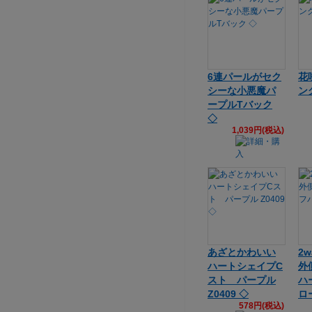
6連パールがセク
花
シーな小悪魔パ
ン
ープルTバック
◇
1,039円(税込)
あざとかわいい
2
ハートシェイプC
外
スト パープル
ハ
Z0409 ◇
ロ
578円(税込)