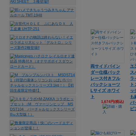
両サイドバイン
ユ
ダー仕様バック
ス
レース付きフル
ラ
バックショーツ
ト
Lサイズ ホワイ
ッ
ト
も
1,674円(税込)
バ
ピ