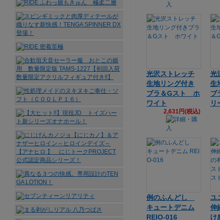
光沢ストレッチ
光
生地リング付き
生
ブラ＆Gスト ホ
ブ
ワイト
リ
2,631円(税込)
例のふんどし
ユ
キュートデニム
伸
REIO-016
け