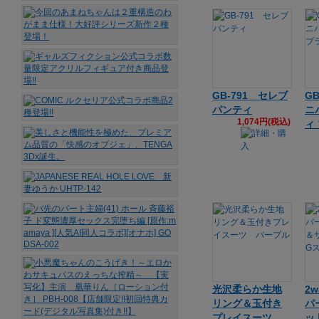
GB-791 セレブ
G
パンティ
ニ
1,074円(税込)
ィ
光沢柔らか生地
2
リング＆玉付き
パ
プレイスーツ
ッ