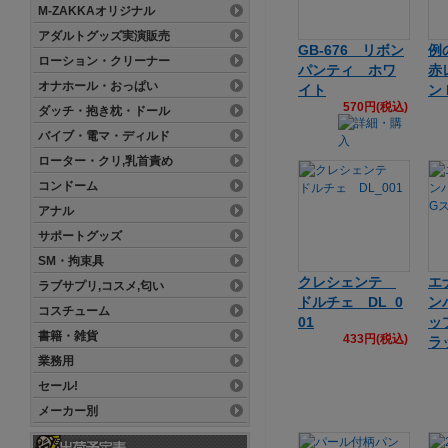
M-ZAKKAオリジナル
アダルトグッズ実演販売
GB-676 リボン
例
ローション・クリーナー
パンティ ホワ
赤
オナホール・おっぱい
イト
ン 
570円(税込)
ダッチ・抱き枕・ドール
バイブ・電マ・ディルド
ローター・クリ,乳首責め
コンドーム
アナル
サポートグッズ
SM・拘束具
クレシェンテ
エ
ラブサプリ,コスメ,匂い
ドルチェ DL_0
ン
コスチューム
01
ッ
書籍・雑貨
433円(税込)
ラ
業務用
セール!
メーカー別