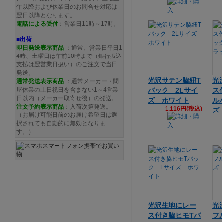
午以降および休業日のお問合せ対応は
翌日以降となります。
電話による受付
：営業日11時～17時。
■出荷
即日発送表示商品
：通常、営業日平日1
4時、土曜日は午前10時まで（銀行振込
支払は翌営業日扱い）のご注文で当日
発送。
光沢サテン脇紐T
光
通常発送
表示商品
：通常メーカー・問
屋休業の土日祝日を含まない1～4営業
バック 2Lサイ
ス
日以内（メーカー取寄せ後）の発送。
ズ ホワイト
ル
注文予約
表示商品
：入荷次第発送。
1,116円(税込)
ズ
（お届け可能日前のお届け希望日は選
択されても自動的に無効となりま
す。）
光沢生地にレー
光
ス付き脇ヒモTバ
フ