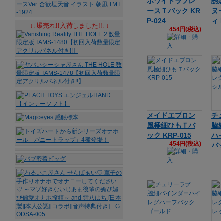
ホワイトラブレ
誘
ースＴバック KR
ヌ
P-024
ィ 
↓↓爆売れ!!入荷しました!!↓↓
454円(税込)
メイドエプロン
チ
風極細ひもＴバ
脇
ック KRP-015
ハ
454円(税込)
バ