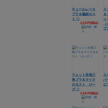
チュールレース
ス
ブラ＆脇紐Ｇス
＆
ト ◇
ッ
2,233円(税込)
（
プ
ウェット生地三
ス
角ブラ＆マイク
パ
ロＧスト ロー
ピ
ズ ◇
2,541円(税込)