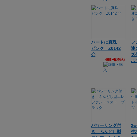
ハートに真珠
フ
ピンク Z0142
連
◇
ズ
469円(税込)
ホ
パワーリング付
2
き ふんどし型
生