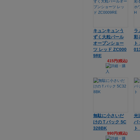
キュンキュンう
ラ
ずく大粒パール
彩
オープンショー
ト
ツ レッド ZC000
01
9RE
415円(税込)
無駄に小さいだ
光
けのＴバック 5C
バ
328BK
ト
990円(税込)