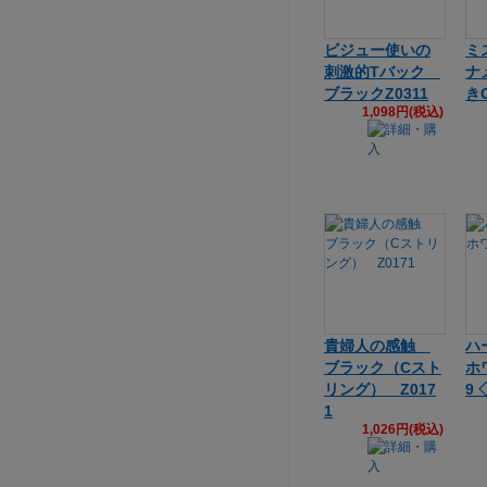
ビジュー使いの
ミ
刺激的Tバック
ナ
ブラックZ0311
き
1,098円(税込)
貴婦人の感触
ハ
ブラック（Cスト
ホ
リング） Z017
9 
1
1,026円(税込)