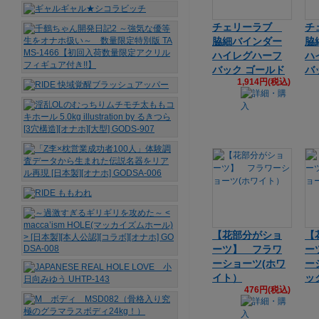
チェリーラブ
チ
脇細バインダー
脇
ハイレグハーフ
ハ
バック ゴールド
バ
1,914円(税込)
【花部分がショ
【
ーツ】 フラワ
ー
ーショーツ(ホワ
ー
イト）
ッ
476円(税込)