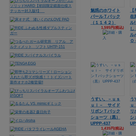
魅惑のホワイト
【
パールＴバック
在
（１１４２）
ル
1,595円(税込)
し
ル
Ｏ
うすい。－ｕｓ
う
ｕｉ－ サイド
ｕ
リボンＴバック
リ
ショーツ（黒）
シ
UPPP-437
UP
1,435円(税込)