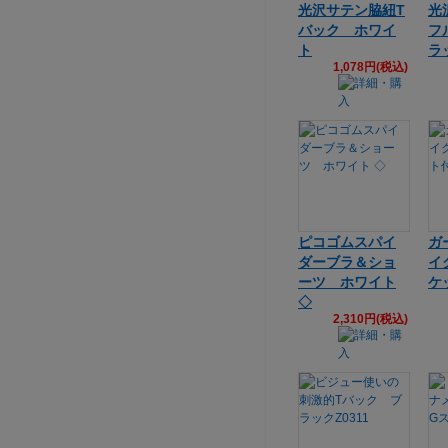
光沢サテン脇紐T
光
バック ホワイ
フ
ト
ラ
1,078円(税込)
ピコゴムスパイ
ガ
ダーブラ＆ショ
イ
ーツ ホワイト
ケ
◇
2,310円(税込)