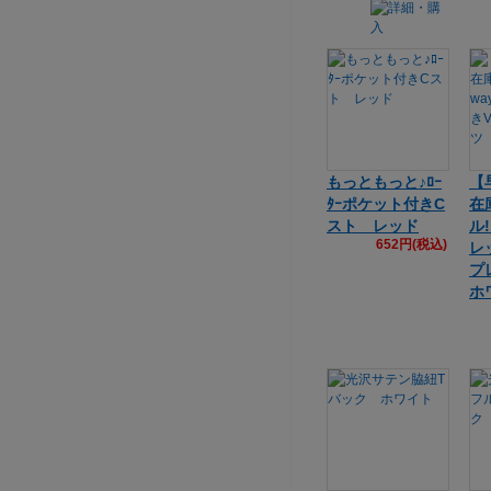
もっともっと♪ﾛｰ
【
ﾀｰポケット付きC
在
スト レッド
ル
652円(税込)
レ
プ
ホ