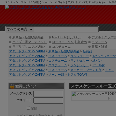
スケスケシースルー玉10個付きショーツ ホワイト | アダルトグッズと大人のおもちゃ、玩具の激
新商品・新規取扱商品
M-ZAKKAオリジナル
アダルトグッズ
バイブ・電マ・ディルド
ローター・クリ,乳首責め
コンドーム
ラブサプリ,コスメ,匂い
コスチューム
書籍・雑貨
アダルトグッズ M-ZAKKA
>
新商品・新規取扱商品
>
新商品
アダルトグッズ M-ZAKKA
>
コスチューム
>
ランジェリー
>
Tバックショーツ
アダルトグッズ M-ZAKKA
>
コスチューム
>
ランジェリー
>
紐パン
アダルトグッズ M-ZAKKA
>
コスチューム
>
ランジェリー
>
パール付
アダルトグッズ M-ZAKKA
>
コスチューム
>
メーカー、ブランド別
>
トアミ
アダルトグッズ M-ZAKKA
>
メーカー別
>
トアミ/TOAMI
スケスケシースルー玉1
メールアドレス
パスワード
記録
※
パスワードを忘れた方はコチラ