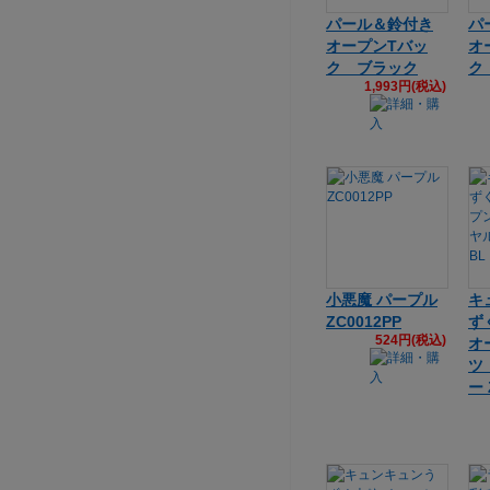
パール＆鈴付き
パ
オープンTバッ
オ
ク ブラック
ク
1,993円(税込)
小悪魔 パープル
キ
ZC0012PP
ず
524円(税込)
オ
ツ
ー 