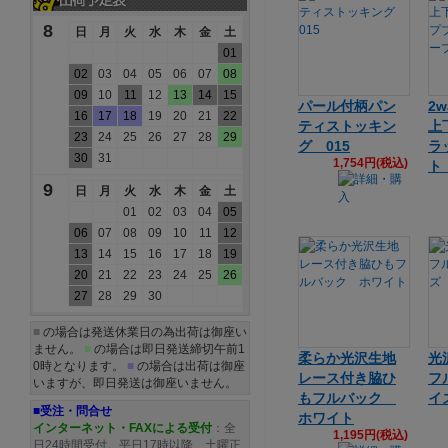
8
日
月
火
水
木
金
土
01
02
03
04
05
06
07
08
09
10
11
12
13
14
15
パール付柄パン
2
16
17
18
19
20
21
22
ティストッキン
上
23
24
25
26
27
28
29
グ 015
ラ
30
31
1,754円(税込)
ト
9
日
月
火
水
木
金
土
01
02
03
04
05
06
07
08
09
10
11
12
13
14
15
16
17
18
19
20
21
22
23
24
25
26
27
28
29
30
■
の場合は発送休業日の為出荷は御座い
ません。
■
の場合は即日発送締切午前1
柔らか光沢生地
光
0時となります。
■
の場合は出荷は御座
レース付き脇ひ
フ
いますが、即日発送は御座いません。
もフルバック
イ
■受注・問合せ
ホワイト
インターネット・FAXによる受付
：全
1,195円(税込)
日24時間受付。平日17時以降、土曜正