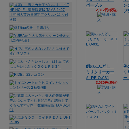
パープル
ン
2,312円(税込)
ブ
例のふんどし
例
ミリタリーカー
ミ
キ REIO-031
ー 
3,030円(税込)