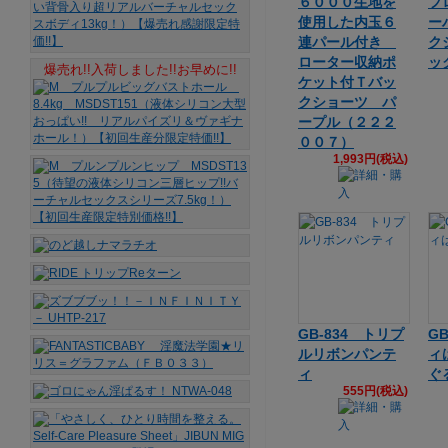
６０００生地を
フ
使用した内玉６
ー
連パール付き
ク
ローター収納ポ
ッ
爆売れ!!入荷しました!!お早めに!!
ケット付Ｔバッ
クショーツ パ
ープル（２２２
００７）
1,993円(税込)
GB-834 トリプ
G
ルリボンパンテ
ィ
ィ
ぐ
555円(税込)