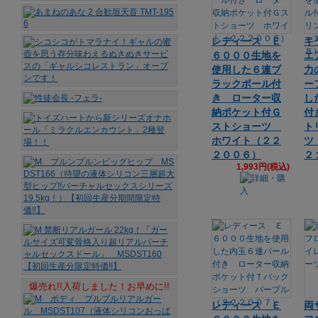
レディース Ｅ
キ
６０００生地を
エ
使用した６連ブ
力
ラックボール付
ー
き ローター収
し
納ポケット付Ｇ
付
ストショーツ
ト
ホワイト（２２
ツ
２００６）
２
1,993円(税込)
爆売れ!!入荷しました！お早めに!!
レディース Ｅ
両