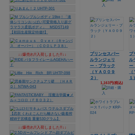
プリンセスパー
プ
↓↓爆売れ!!入荷しました!!↓↓
ルランジェリ
ル
ー・ブラック
ー
（ＹＡ００９
（
２）
１
1,163円(税込)
↓↓爆売れ!!入荷しました!!↓↓