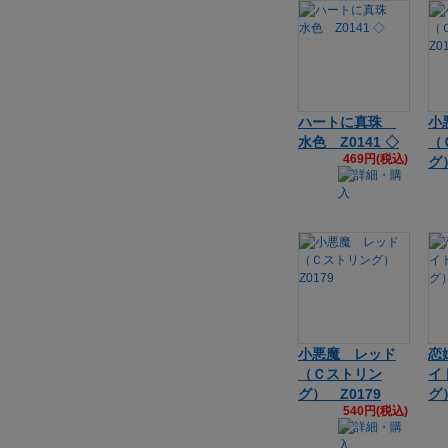
ハートに真珠
小
水色 Z0141 ◇
（
469円(税込)
グ
小悪魔 レッド
恋
（Ｃストリン
イ
グ） Z0179
グ
540円(税込)