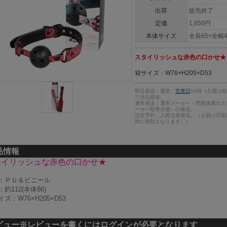
出荷
販売終了
定価
1,650円
本体サイズ
全長65×全幅4
スタイリッシュな赤色の口かせ★
箱サイズ：W76×H205×D53
即日発送：通常、
営業日
14時（土曜は
で当日発送。
通常発送：通常メーカー・問屋休業の土
ーカー取寄せ後）の発送。
注文予約：入荷次第発送。（お届け可能
的に無効となります。）
品情報
タイリッシュな赤色の口かせ★
：ＰＵ＆ビニール
約112(本体86)
ズ：W76×H205×D53
ビュー
※レビューを書くにはログインが必要となります