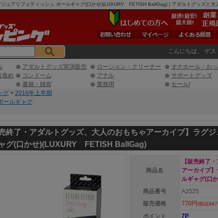
フェティッシュ ボールギャグ(口かせ)(LUXURY FETISH BallGag) | アダルトグッズと
こんにちは、 ゲス
ル
アダルトグッズ実演販売
ローション・クリーナー
オナホール・おっ
首責め
コンドーム
アナル
サポートグッズ
書籍・雑貨
業務用
セール!
ング
>
2016年上半期
ボールギャグ
売終了・アダルトグッズ、大人のおもちゃアーカイブ】ラグジ
グ(口かせ)(LUXURY FETISH BallGag)
【販売終了・
商品名
アーカイブ】
ルギャグ(口かせ)
商品番号
A2525
販売価格
770円
(税込847
ポイント
7P