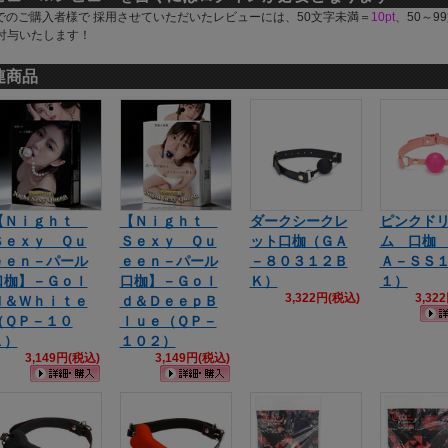
でのご購入者様で 採用させていただいたレビューには、50文字未満＝
10pt
、50～9
付与いたします！
連商品
【Ｎｉｇｈｔ
【Ｎｉｇｈｔ
ダークシークレ
ピンクド
Ｓｅｘｙ Ｑｕ
Ｓｅｘｙ Ｑｕ
ット口枷（ＧＡ
ム 口枷
ｅｅｎ－パール
ｅｅｎ－パール
－８０３１２Ｂ
Ａ－ＳＳ
口枷】－Ｇｏｌ
口枷】－Ｇｏｌ
Ｋ）
１）
3,322円(税込)
3,32
ｄ＆Ｗｈｉｔｅ
ｄ＆ＤｅｅｐＢ
（ＱＰ－１０
ｌｕｅ（ＱＰ－
１）
１０２）
3,149円(税込)
3,149円(税込)