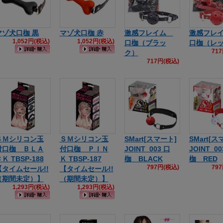
マゾ犬口枷 黒
マゾ犬口枷 赤
激感フレイム
激感フレ
1,052円(税込)
1,052円(税込)
口枷（ブラッ
口枷（レ
71
ク）
717円(税込)
ＳＭシリコン玉
ＳＭシリコン玉
SMart[スマート]
SMart[ス
付口枷 ＢＬＡ
付口枷 ＰＩＮ
JOINT_003 口
JOINT_00
Ｋ TBSP-188
Ｋ TBSP-187
枷 BLACK
枷 RED
797円(税込)
79
【タイムセール!!
【タイムセール!!
（期間未定）】
（期間未定）】
1,293円(税込)
1,293円(税込)