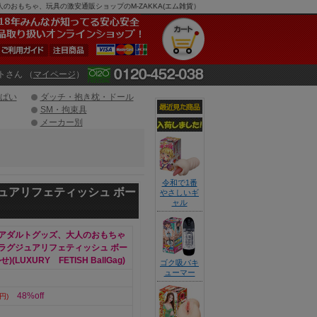
大人のおもちゃ、玩具の激安通販ショップのM-ZAKKA(エム雑貨）
トさん （
マイページ
）
ぱい
ダッチ・抱き枕・ドール
SM・拘束具
メーカー別
令和で1番
ュアリフェティッシュ ボー
やさしいギ
ャル
アダルトグッズ、大人のおもちゃ
ラグジュアリフェティッシュ ボー
(LUXURY FETISH BallGag)
ゴク吸バキ
ューマー
48%off
円)