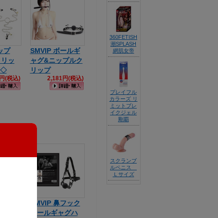
360FETISH
潮SPLASH
ニップ
SMVIP ボールギ
網肌女帝
クリッ
ャグ&ニップルク
 ◇
リップ
1円(税込)
2,181円(税込)
プレイフル
カラーズ リ
ミットブレ
イクジェル
剛覇
スクランブ
ルペニス
Ｌサイズ
鼻フック
SMVIP 鼻フック
ャグハ
ボールギャグハ