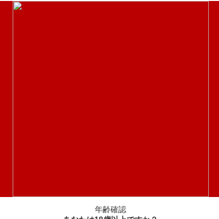
新商品
カテゴリ
超ギャル盛り 背徳アンビエント
カートに追加
注文で当日発送。
年齢確認
（メーカー取寄せ後）の発送。