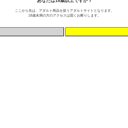
あなたは18歳以上ですか？
自動的に無効となります。）
ここから先は、アダルト商品を扱うアダルトサイトとなります。
18歳未満の方のアクセスは固くお断りします。
入感。
果ててみて下さい。