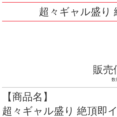
超々ギャル盛り
販売
数
【商品名】
超々ギャル盛り 絶頂即