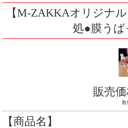
【M-ZAKKAオリジ
処●膜うば
販売
数
【商品名】