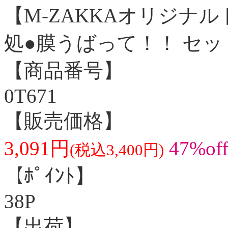
【M-ZAKKAオリジナ
処●膜うばって！！ セッ
【商品番号】
0T671
【販売価格】
3,091円
47%of
(税込3,400円)
【ﾎﾟｲﾝﾄ】
38P
【出荷】