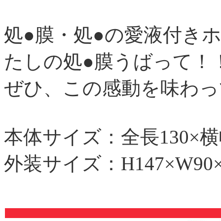
処●膜・処●の愛液付き
たしの処●膜うばって！
ぜひ、この感動を味わっ
本体サイズ：全長130×横幅8
外装サイズ：H147×W90×D