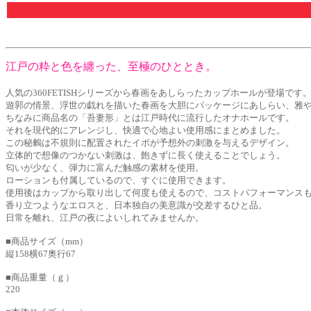
江戸の粋と色を纏った、至極のひととき。
人気の360FETISHシリーズから春画をあしらったカップホールが登場です
遊郭の情景、浮世の戯れを描いた春画を大胆にパッケージにあしらい、雅やかな風
ちなみに商品名の「吾妻形」とは江戸時代に流行したオナホールです。
それを現代的にアレンジし、快適で心地よい使用感にまとめました。
この秘鶫は不規則に配置されたイボが予想外の刺激を与えるデザイン。
立体的で想像のつかない刺激は、飽きずに長く使えることでしょう。
匂いが少なく、弾力に富んだ触感の素材を使用。
ローションも付属しているので、すぐに使用できます。
使用後はカップから取り出して何度も使えるので、コストパフォーマンス
香り立つようなエロスと、日本独自の美意識が交差するひと品。
日常を離れ、江戸の夜によいしれてみませんか。
■商品サイズ（mm）
縦158横67奥行67
■商品重量（ｇ）
220