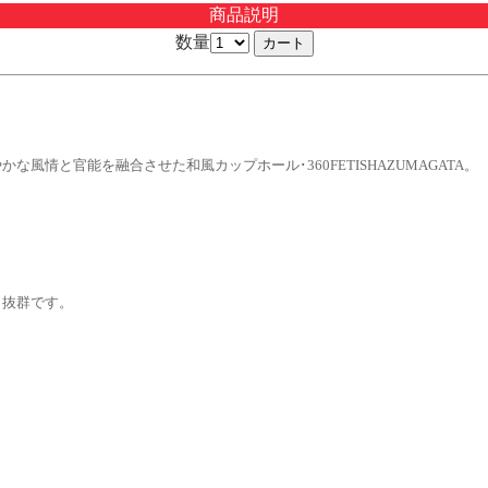
商品説明
数量
。
情と官能を融合させた和風カップホール･360FETISHAZUMAGATA。
も抜群です。