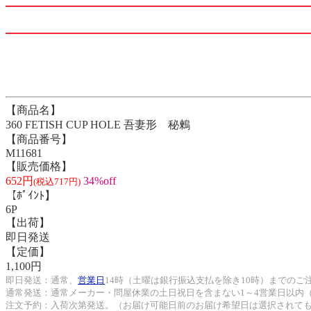
【商品名】
360 FETISH CUP HOLE 吾妻形 秘鶫
【商品番号】
M11681
【販売価格】
652円
34%off
(税込717円)
【ﾎﾟｲﾝﾄ】
6P
【出荷】
即日発送
【定価】
1,100円
即日発送：通常、
営業日
14時（土曜は銀行振込支払を除き10時）までのご
通常発送：通常メーカー・問屋休業の土日祝日を含まない1～4営業日以内
注文予約：入荷次第発送。（お届け可能日前のお届け希望日は選択されて