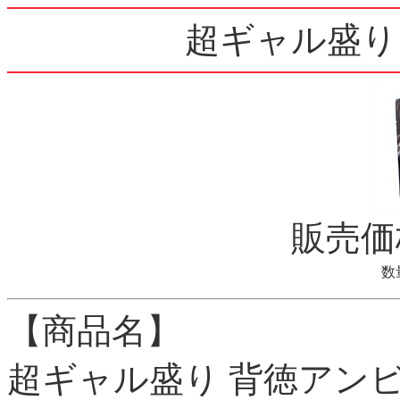
超ギャル盛り
販売
数
【商品名】
超ギャル盛り 背徳アン