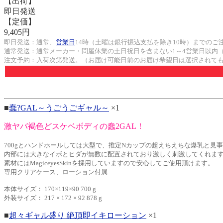
【出荷】
即日発送
【定価】
9,405円
即日発送：通常、
営業日
14時（土曜は銀行振込支払を除き10時）までのご
通常発送：通常メーカー・問屋休業の土日祝日を含まない1～4営業日以内
注文予約：入荷次第発送。（お届け可能日前のお届け希望日は選択されて
■
蠢?GAL～うごうごギャル～
×1
激ヤバ褐色どスケベボディの蠢2GAL！
700gとハンドホールしては大型で、推定Nカップの超えちえちな爆乳と
内部には大きなイボとヒダが無数に配置されており激しく刺激してくれま
素材にはMagiceyesSkinを採用していますので安心してご使用頂けます。
専用クリアケース、ローション付属
本体サイズ： 170×119×90 700 g
外装サイズ： 217 × 172 × 92 878 g
■
超々ギャル盛り 絶頂即イキローション
×1