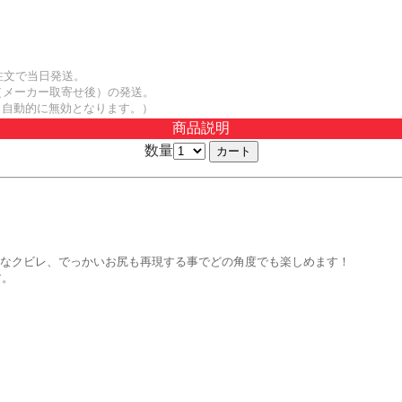
注文で当日発送。
（メーカー取寄せ後）の発送。
も自動的に無効となります。）
商品説明
数量
見事なクビレ、でっかいお尻も再現する事でどの角度でも楽しめます！
す。