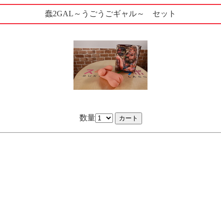
蠢2GAL～うごうごギャル～ セット
数量