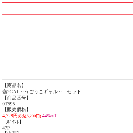
【商品名】
蠢2GAL～うごうごギャル～ セット
【商品番号】
0T595
【販売価格】
4,728円
44%off
(税込5,200円)
【ﾎﾟｲﾝﾄ】
47P