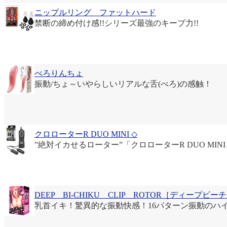
ニップルリング ファットハード
禁断の締め付け感!!シリーズ最強のキープ力!!
べろりんちょ
振動/ちょ～いやらしいリアルな舌(べろ)の感触！
クロローターR DUO MINI ◇
”絶対イカせるローター”「クロローターR DUO MI
DEEP BI-CHIKU CLIP ROTOR［ディープ
乳首イキ！驚異的な振動快感！16パターン振動のハ