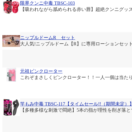
限界クンニ中毒 TBSC-103
【吸われながら舐められる赤い唇】超絶クンニグッ
ニップルドームR セット
大人気!ニップルドーム【R】に専用ローションセット
元祖ピンクローター
これぞまさしくピンクローター！！一人一個は当たり前！？
竿もみ中毒 TBSC-117【タイムセール!!（期間未定）
【多種多様な刺激で悶絶】5本の指が理性を削ぎ落と