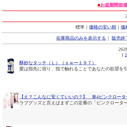
■
お盆期間前
標準｜
価格の安い順
｜
価
在庫商品のみを表示する
｜
販売終
26
1
2
酥妙なタッチ（Ｌ）（ｓｗー１９７）
愛は指先に宿り、指で触れることであなたの欲望を
【え？こんなに安くていいの？】 単4ピンクロータ
ラブグッズと言えばまずこの定番の「ピンクロータ