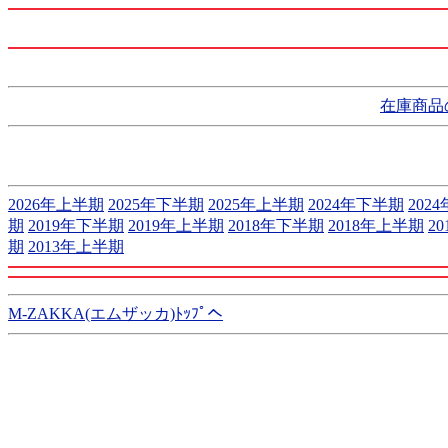
在庫商品
2026年上半期
2025年下半期
2025年上半期
2024年下半期
202
期
2019年下半期
2019年上半期
2018年下半期
2018年上半期
2
期
2013年上半期
M-ZAKKA(エムザッカ)ﾄｯﾌﾟへ