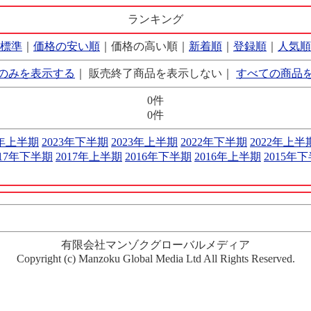
ランキング
標準
｜
価格の安い順
｜価格の高い順｜
新着順
｜
登録順
｜
人気順
のみを表示する
｜ 販売終了商品を表示しない｜
すべての商品
0件
0件
4年上半期
2023年下半期
2023年上半期
2022年下半期
2022年上半
017年下半期
2017年上半期
2016年下半期
2016年上半期
2015年
有限会社マンゾクグローバルメディア
Copyright (c) Manzoku Global Media Ltd All Rights Reserved.