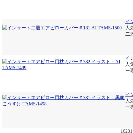
イン
人
二
イン
人
ー
イ
人
ー
162