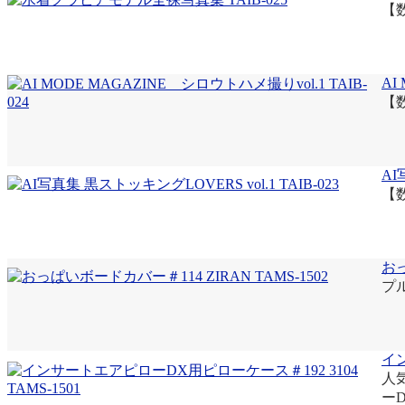
【
AI
【
AI
【
おっ
プ
イン
人
ー