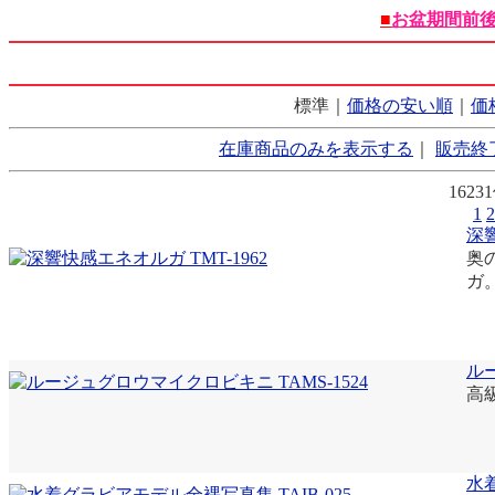
■
お盆期間前
標準｜
価格の安い順
｜
価
在庫商品のみを表示する
｜
販売終
162
1
2
深響
奥
ガ
ルー
高
水着