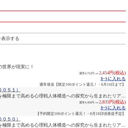
を表示する
の世界が現実に！
→
2,454円(税込)
通常4,752円
ｶｰﾄに入れる
通常発送【限定100ポイント還元！・8月16日まで】
００５１）
を極限まで高める心理戦人体構造への探究から生まれたリア…
→
2,835円(税込)
通常4,400円
ｶｰﾄに入れる
【予約限定100ポイント還元！・8月18日頃発送予定】
００５０）
を極限まで高める心理戦人体構造への探究から生まれたリア…