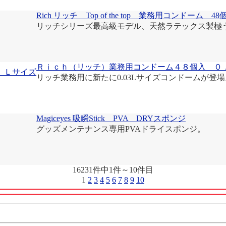
Rich リッチ Top of the top 業務用コンドーム 4
リッチシリーズ最高級モデル、天然ラテックス製極
Ｒｉｃｈ（リッチ）業務用コンドーム４８個入 ０
リッチ業務用に新たに0.03Lサイズコンドームが登場
Magiceyes 吸瞬Stick PVA DRYスポンジ
グッズメンテナンス専用PVAドライスポンジ。
16231件中1件～10件目
1
2
3
4
5
6
7
8
9
10