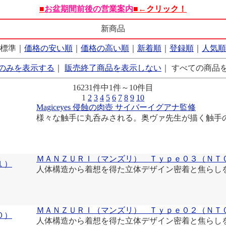
■
お盆期間前後の営業案内
■←クリック！
新商品
標準｜
価格の安い順
｜
価格の高い順
｜
新着順
｜
登録順
｜
人気順
のみを表示する
｜
販売終了商品を表示しない
｜ すべての商品
16231件中1件～10件目
1
2
3
4
5
6
7
8
9
10
Magiceyes 侵蝕の肉壺 サイバーイグアナ監修
様々な触手に丸呑みされる。奥ヴァ先生が描く触手
ＭＡＮＺＵＲＩ（マンズリ） Ｔｙｐｅ０３（ＮＴ
人体構造から着想を得た立体デザイン密着と焦らし
ＭＡＮＺＵＲＩ（マンズリ） Ｔｙｐｅ０２（ＮＴ
人体構造から着想を得た立体デザイン密着と焦らし